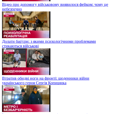
Відео про допомогу військовому виявилося фейком: чому це
небезпечно
Долати бар'єри: з якими психологічними проблемами
стикаються військові
Втратив обидві ноги на фронті: щоденники війни
українського героя Сергія Копищика