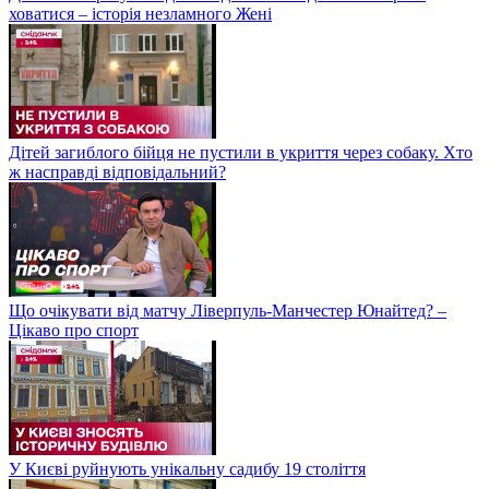
ховатися – історія незламного Жені
Дітей загиблого бійця не пустили в укриття через собаку. Хто
ж насправді відповідальний?
Що очікувати від матчу Ліверпуль-Манчестер Юнайтед? –
Цікаво про спорт
У Києві руйнують унікальну садибу 19 століття