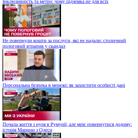
Інклюзивність та метро: чому підземка не для всіх
Не повернули кошти за послуги, які не надали: столичний
пологовий втрапив у скандал
Персональна безпека в мережі: як захистити особисті дані
Почала життя з нуля в Румунії, але мріє повернутися додому:
історія Марини з Одеси