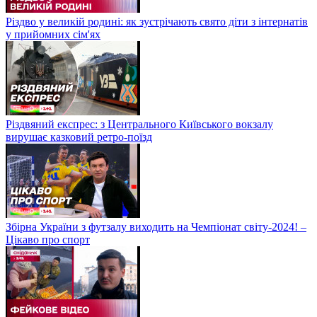
Різдво у великій родині: як зустрічають свято діти з інтернатів
у прийомних сім'ях
Різдвяний експрес: з Центрального Київського вокзалу
вирушає казковий ретро-поїзд
Збірна України з футзалу виходить на Чемпіонат світу-2024! –
Цікаво про спорт