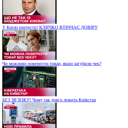
У Києві протести! КЛИЧКО ВТРАЧАЄ ДОВІРУ
Чи можливо повернути товар, якщо загубили чек?
БЕЗ ЗВʼЯЗКУ! Чому так довго лежить Київстар