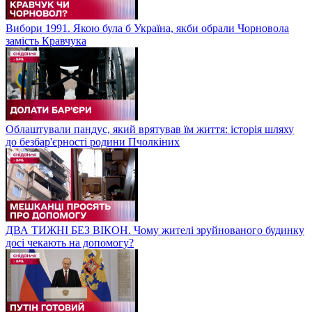
Вибори 1991. Якою була б Україна, якби обрали Чорновола
замість Кравчука
Облаштували пандус, який врятував їм життя: історія шляху
до безбар'єрності родини Пчолкіних
ДВА ТИЖНІ БЕЗ ВІКОН. Чому жителі зруйнованого будинку
досі чекають на допомогу?