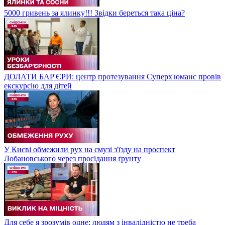
5000 гривень за ялинку!!! Звідки береться така ціна?
ДОЛАТИ БАР'ЄРИ: центр протезування Суперх'юманс провів
екскурсію для дітей
У Києві обмежили рух на смузі з'їзду на проспект
Лобановського через просідання ґрунту
Для себе я зрозумів одне: людям з інвалідністю не треба