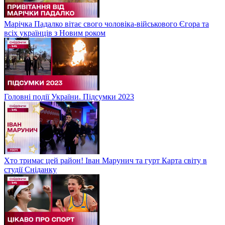
Марічка Падалко вітає свого чоловіка-військового Єгора та
всіх українців з Новим роком
Головні події України. Підсумки 2023
Хто тримає цей район! Іван Марунич та гурт Карта світу в
студії Сніданку