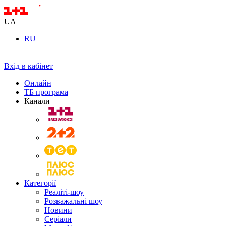
UA
RU
Вхід в кабінет
Онлайн
ТБ програма
Канали
Категорії
Реаліті-шоу
Розважальні шоу
Новини
Серіали