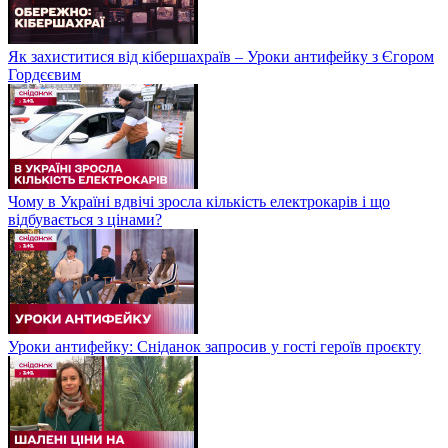
Як захиститися від кібершахраїв – Уроки антифейку з Єгором
Гордєєвим
Чому в Україні вдвічі зросла кількість електрокарів і що
відбувається з цінами?
Уроки антифейку: Сніданок запросив у гості героїв проєкту