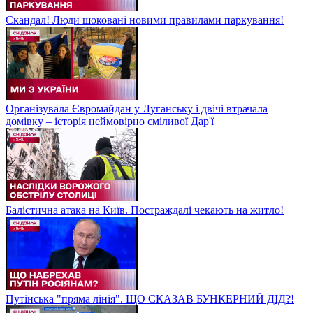
Скандал! Люди шоковані новими правилами паркування!
Організувала Євромайдан у Луганську і двічі втрачала
домівку – історія неймовірно сміливої Дар'ї
Балістична атака на Київ. Постраждалі чекають на житло!
Путінська "пряма лінія". ЩО СКАЗАВ БУНКЕРНИЙ ДІД?!