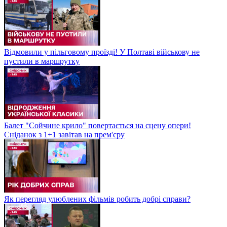
Відмовили у пільговому проїзді! У Полтаві військову не
пустили в маршрутку
Балет "Сойчине крило" повертається на сцену опери!
Сніданок з 1+1 завітав на прем'єру
Як перегляд улюблених фільмів робить добрі справи?