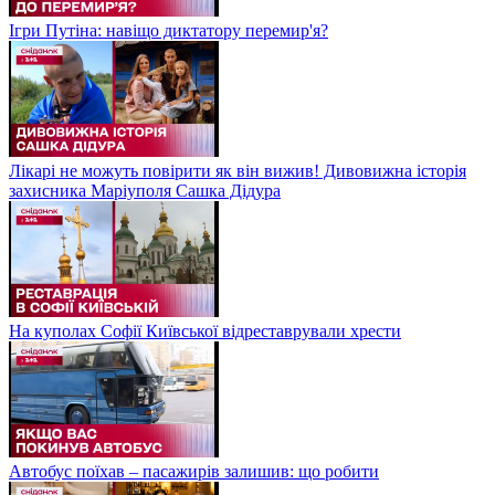
Ігри Путіна: навіщо диктатору перемир'я?
Лікарі не можуть повірити як він вижив! Дивовижна історія
захисника Маріуполя Сашка Дідура
На куполах Софії Київської відреставрували хрести
Автобус поїхав – пасажирів залишив: що робити