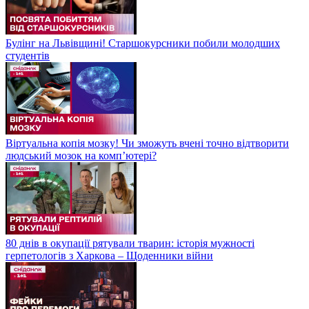
Булінг на Львівщині! Старшокурсники побили молодших
студентів
Віртуальна копія мозку! Чи зможуть вчені точно відтворити
людський мозок на компʼютері?
80 днів в окупації рятували тварин: історія мужності
герпетологів з Харкова – Щоденники війни