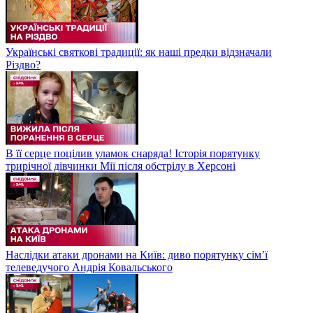
Українські святкові традиції: як наші предки відзначали
Різдво?
В її серце поцілив уламок снаряда! Історія порятунку
трирічної дівчинки Мії після обстрілу в Херсоні
Наслідки атаки дронами на Київ: диво порятунку сім’ї
телеведучого Андрія Ковальського