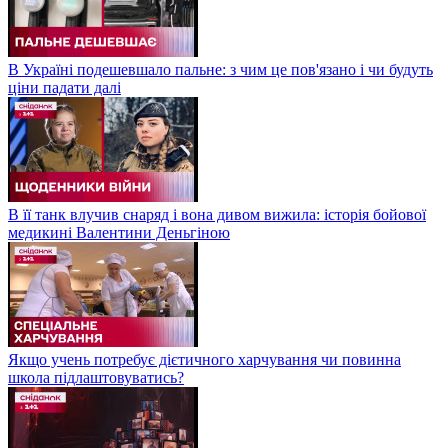
В Україні подешевшало пальне: з чим це пов'язано і чи будуть
ціни падати далі
В її танк влучив снаряд і вона дивом вижила: історія бойової
медикині Валентини Деньгіною
Якщо учень потребує дієтичного харчування чи повинна
школа підлаштовуватись?