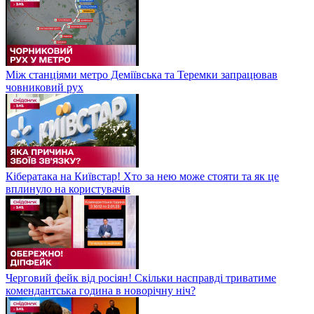
Між станціями метро Деміївська та Теремки запрацював
човниковий рух
Кібератака на Київстар! Хто за нею може стояти та як це
вплинуло на користувачів
Черговий фейк від росіян! Скільки насправді триватиме
комендантська година в новорічну ніч?