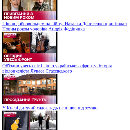
Пішов добровольцем на війну: Наталка Денисенко привітала з
Новим роком чоловіка Андрія Федінчика
Об'їздив увесь світ і лінію українського фронту: історія
віолончеліста Лукаса Стасевського
У Києві дитячий садок ледь не пішов під землю