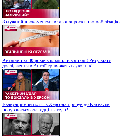
Залужний прокоментував законопроєкт про мобілізацію
Англійки за 30 років збільшились в талії! Результати
дослідження в Англії тривожать науковців!
Евакуаційний потяг з Херсона прибув до Києва: як
почуваються очевидці трагедії?