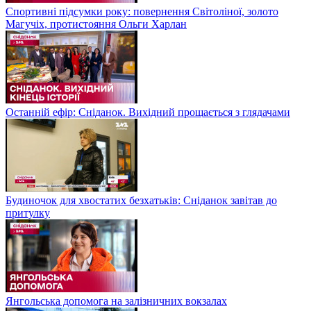
Спортивні підсумки року: повернення Світоліної, золото
Магучіх, протистояння Ольги Харлан
Останній ефір: Сніданок. Вихідний прощається з глядачами
Будиночок для хвостатих безхатьків: Сніданок завітав до
притулку
Янгольська допомога на залізничних вокзалах