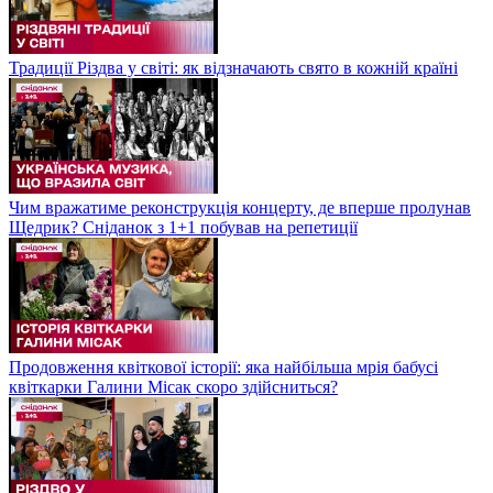
Традиції Різдва у світі: як відзначають свято в кожній країні
Чим вражатиме реконструкція концерту, де вперше пролунав
Щедрик? Сніданок з 1+1 побував на репетиції
Продовження квіткової історії: яка найбільша мрія бабусі
квіткарки Галини Місак скоро здійсниться?