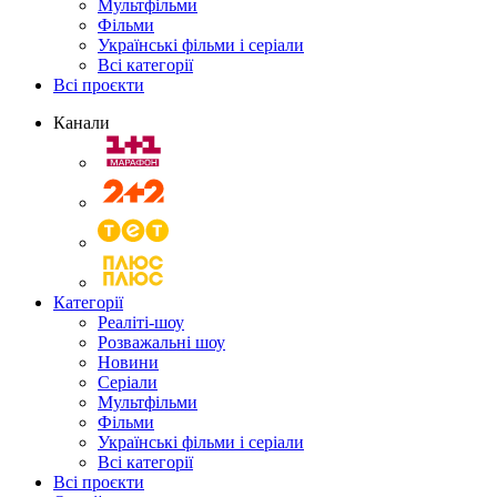
Мультфільми
Фільми
Українські фільми і серіали
Всі категорії
Всі проєкти
Канали
Категорії
Реаліті-шоу
Розважальні шоу
Новини
Серіали
Мультфільми
Фільми
Українські фільми і серіали
Всі категорії
Всі проєкти