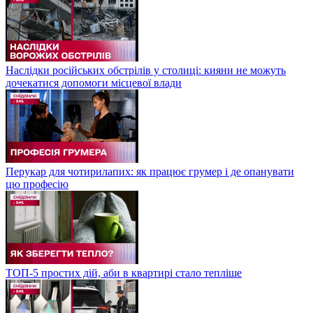
Наслідки російських обстрілів у столиці: кияни не можуть
дочекатися допомоги місцевої влади
Перукар для чотирилапих: як працює грумер і де опанувати
цю професію
ТОП-5 простих дій, аби в квартирі стало тепліше