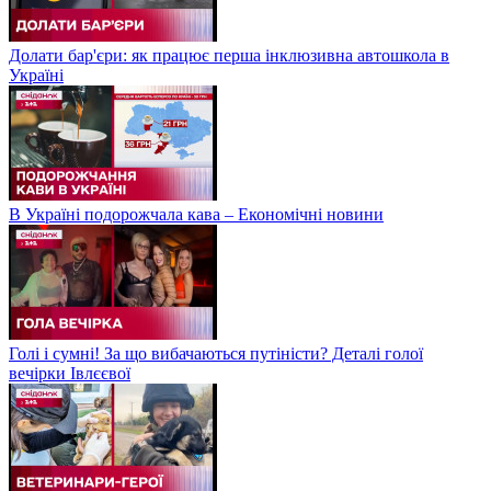
Долати бар'єри: як працює перша інклюзивна автошкола в
Україні
В Україні подорожчала кава – Економічні новини
Голі і сумні! За що вибачаються путіністи? Деталі голої
вечірки Івлєєвої