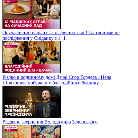
Осучаснений варіант 12 різдвяних став! Гастрономічне
дослідження у Сніданку з 1+1
Різдво в родинному домі Дача! Єгор Гордєєв і Неля
Шовкопляс побували у благодійного будинку
Різдвяне звернення Володимира Зеленського