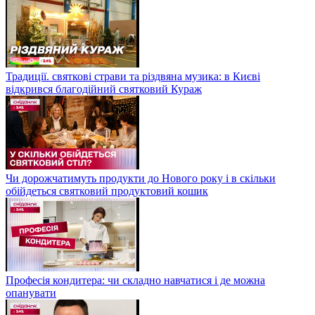
Традиції. святкові страви та різдвяна музика: в Києві
відкрився благодійний святковий Кураж
Чи дорожчатимуть продукти до Нового року і в скільки
обійдеться святковий продуктовий кошик
Професія кондитера: чи складно навчатися і де можна
опанувати