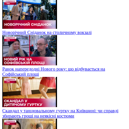
Новорічний Сніданок на столичному вокзалі
Ранок напередодні Нового року: що відбувається на
Софійський площі
Скандал у танцювальному гуртку на Київщині: чи справді
збирають гроші на неякісні костюми