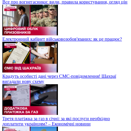
Все про вогнегасники: види, правила користування, огляд цін
Електронний кабінет військовозобов'язаних: як це працює?
Крадуть особисті дані через СМС-повідомлення! Шахраї
вигадали нову схему
Третя платіжка за газ в січні: за які послуги необхідно
доплатити українцям? – Економічні новини