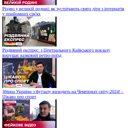
Різдво у великій родині: як зустрічають свято діти з інтернатів
у прийомних сім'ях
Різдвяний експрес: з Центрального Київського вокзалу
вирушає казковий ретро-поїзд
Збірна України з футзалу виходить на Чемпіонат світу-2024! –
Цікаво про спорт