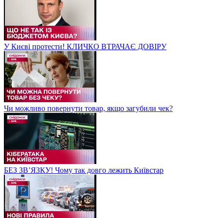
У Києві протести! КЛИЧКО ВТРАЧАЄ ДОВІРУ
Чи можливо повернути товар, якщо загубили чек?
БЕЗ ЗВʼЯЗКУ! Чому так довго лежить Київстар