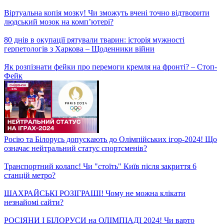
Булінг на Львівщині! Старшокурсники побили молодших
студентів
Віртуальна копія мозку! Чи зможуть вчені точно відтворити
людський мозок на компʼютері?
80 днів в окупації рятували тварин: історія мужності
герпетологів з Харкова – Щоденники війни