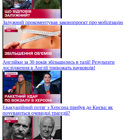
Залужний прокоментував законопроєкт про мобілізацію
Англійки за 30 років збільшились в талії! Результати
дослідження в Англії тривожать науковців!
Евакуаційний потяг з Херсона прибув до Києва: як
почуваються очевидці трагедії?