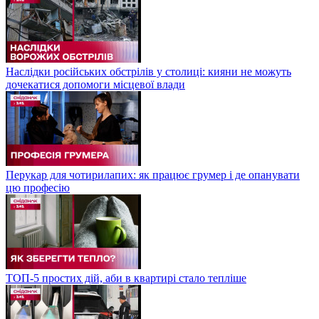
Наслідки російських обстрілів у столиці: кияни не можуть
дочекатися допомоги місцевої влади
Перукар для чотирилапих: як працює грумер і де опанувати
цю професію
ТОП-5 простих дій, аби в квартирі стало тепліше