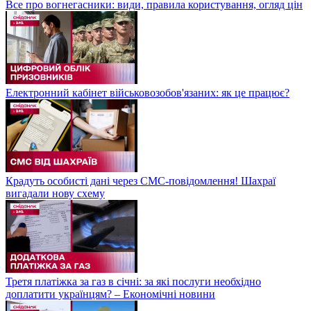
Все про вогнегасники: види, правила користування, огляд цін
Електронний кабінет військовозобов'язаних: як це працює?
Крадуть особисті дані через СМС-повідомлення! Шахраї
вигадали нову схему
Третя платіжка за газ в січні: за які послуги необхідно
доплатити українцям? – Економічні новини