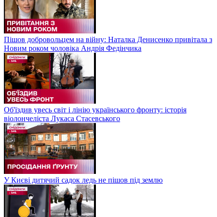
Пішов добровольцем на війну: Наталка Денисенко привітала з
Новим роком чоловіка Андрія Федінчика
Об'їздив увесь світ і лінію українського фронту: історія
віолончеліста Лукаса Стасевського
У Києві дитячий садок ледь не пішов під землю