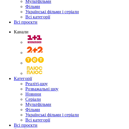
Мультфільми
Фільми
Українські фільми і серіали
Всі категорії
Всі проєкти
Канали
Категорії
Реаліті-шоу
Розважальні шоу
Новини
Серіали
Мультфільми
Фільми
Українські фільми і серіали
Всі категорії
Всі проєкти