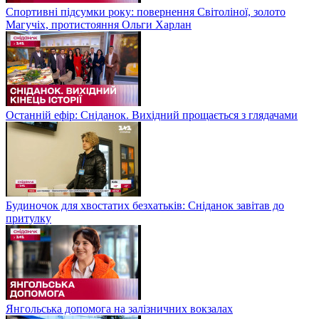
Спортивні підсумки року: повернення Світоліної, золото
Магучіх, протистояння Ольги Харлан
Останній ефір: Сніданок. Вихідний прощається з глядачами
Будиночок для хвостатих безхатьків: Сніданок завітав до
притулку
Янгольська допомога на залізничних вокзалах