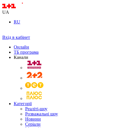
UA
RU
Вхід в кабінет
Онлайн
ТБ програма
Канали
Категорії
Реаліті-шоу
Розважальні шоу
Новини
Серіали