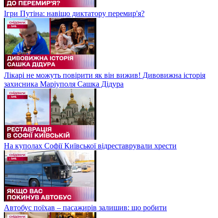
Ігри Путіна: навіщо диктатору перемир'я?
Лікарі не можуть повірити як він вижив! Дивовижна історія
захисника Маріуполя Сашка Дідура
На куполах Софії Київської відреставрували хрести
Автобус поїхав – пасажирів залишив: що робити