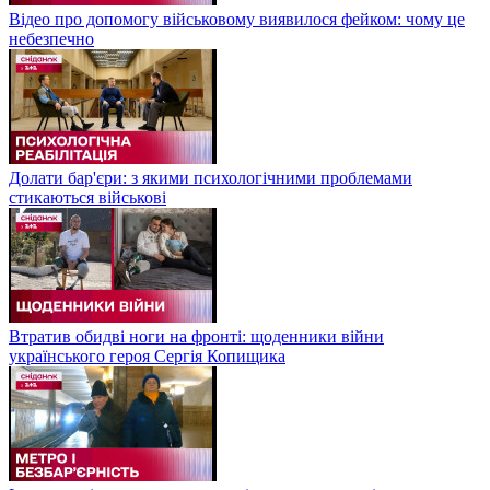
Відео про допомогу військовому виявилося фейком: чому це
небезпечно
Долати бар'єри: з якими психологічними проблемами
стикаються військові
Втратив обидві ноги на фронті: щоденники війни
українського героя Сергія Копищика