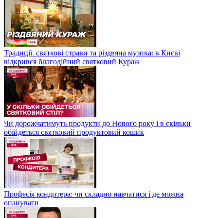
Традиції. святкові страви та різдвяна музика: в Києві
відкрився благодійний святковий Кураж
Чи дорожчатимуть продукти до Нового року і в скільки
обійдеться святковий продуктовий кошик
Професія кондитера: чи складно навчатися і де можна
опанувати