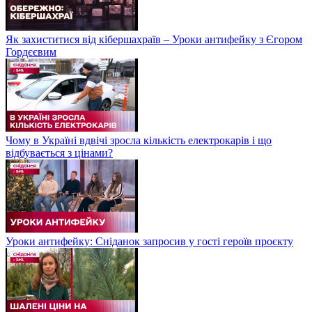
Як захиститися від кібершахраїв – Уроки антифейку з Єгором
Гордєєвим
Чому в Україні вдвічі зросла кількість електрокарів і що
відбувається з цінами?
Уроки антифейку: Сніданок запросив у гості героїв проєкту