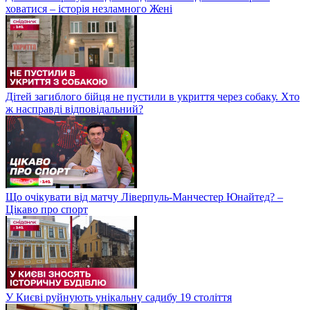
ховатися – історія незламного Жені
Дітей загиблого бійця не пустили в укриття через собаку. Хто
ж насправді відповідальний?
Що очікувати від матчу Ліверпуль-Манчестер Юнайтед? –
Цікаво про спорт
У Києві руйнують унікальну садибу 19 століття