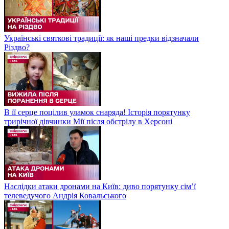
Українські святкові традиції: як наші предки відзначали
Різдво?
В її серце поцілив уламок снаряда! Історія порятунку
трирічної дівчинки Мії після обстрілу в Херсоні
Наслідки атаки дронами на Київ: диво порятунку сім’ї
телеведучого Андрія Ковальського