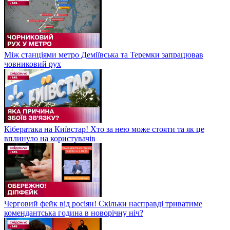
Між станціями метро Деміївська та Теремки запрацював
човниковий рух
Кібератака на Київстар! Хто за нею може стояти та як це
вплинуло на користувачів
Черговий фейк від росіян! Скільки насправді триватиме
комендантська година в новорічну ніч?