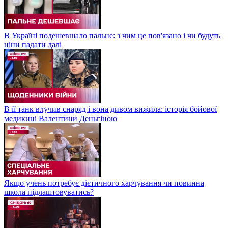
В Україні подешевшало пальне: з чим це пов'язано і чи будуть
ціни падати далі
В її танк влучив снаряд і вона дивом вижила: історія бойової
медикині Валентини Деньгіною
Якщо учень потребує дієтичного харчування чи повинна
школа підлаштовуватись?