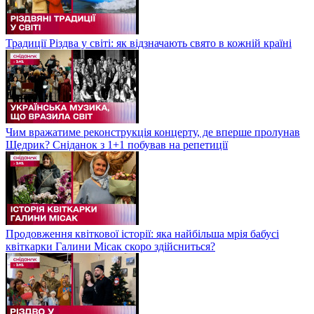
Традиції Різдва у світі: як відзначають свято в кожній країні
Чим вражатиме реконструкція концерту, де вперше пролунав
Щедрик? Сніданок з 1+1 побував на репетиції
Продовження квіткової історії: яка найбільша мрія бабусі
квіткарки Галини Місак скоро здійсниться?