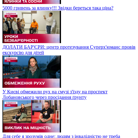
5000 гривень за ялинку!!! Звідки береться така ціна?
ДОЛАТИ БАР'ЄРИ: центр протезування Суперх'юманс провів
екскурсію для дітей
У Києві обмежили рух на смузі з'їзду на проспект
Лобановського через просідання ґрунту
Для себе я зрозумів одне: людям з інвалідністю не треба