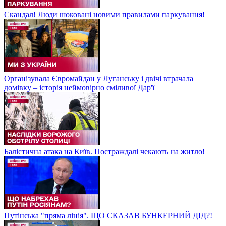
Скандал! Люди шоковані новими правилами паркування!
Організувала Євромайдан у Луганську і двічі втрачала
домівку – історія неймовірно сміливої Дар'ї
Балістична атака на Київ. Постраждалі чекають на житло!
Путінська "пряма лінія". ЩО СКАЗАВ БУНКЕРНИЙ ДІД?!