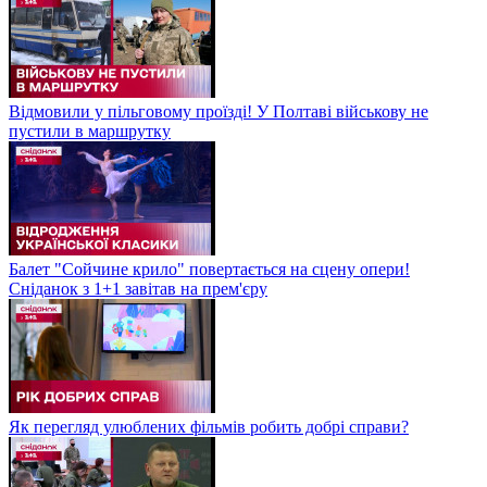
Відмовили у пільговому проїзді! У Полтаві військову не
пустили в маршрутку
Балет "Сойчине крило" повертається на сцену опери!
Сніданок з 1+1 завітав на прем'єру
Як перегляд улюблених фільмів робить добрі справи?