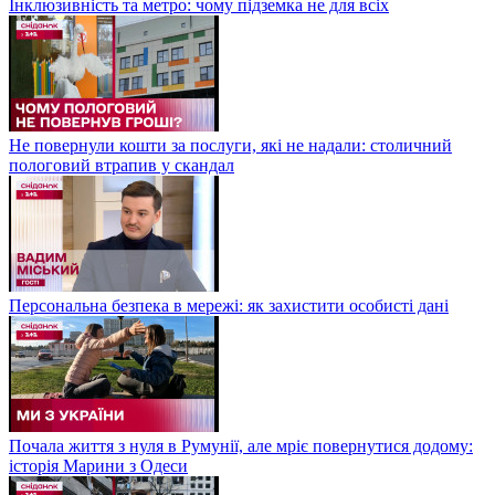
Інклюзивність та метро: чому підземка не для всіх
Не повернули кошти за послуги, які не надали: столичний
пологовий втрапив у скандал
Персональна безпека в мережі: як захистити особисті дані
Почала життя з нуля в Румунії, але мріє повернутися додому:
історія Марини з Одеси