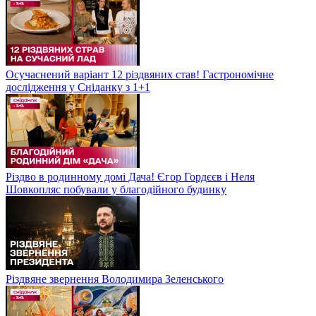
Осучаснений варіант 12 різдвяних став! Гастрономічне
дослідження у Сніданку з 1+1
Різдво в родинному домі Дача! Єгор Гордєєв і Неля
Шовкопляс побували у благодійного будинку
Різдвяне звернення Володимира Зеленського