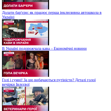
Долати бар'єри: як працює перша інклюзивна автошкола в
Україні
В Україні подорожчала кава – Економічні новини
Голі і сумні! За що вибачаються путіністи? Деталі голої
вечірки Івлєєвої