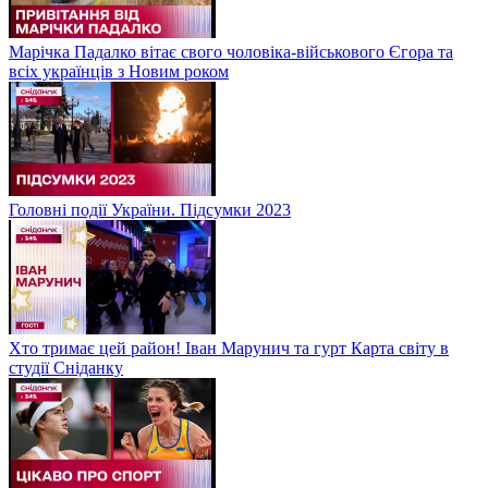
Марічка Падалко вітає свого чоловіка-військового Єгора та
всіх українців з Новим роком
Головні події України. Підсумки 2023
Хто тримає цей район! Іван Марунич та гурт Карта світу в
студії Сніданку