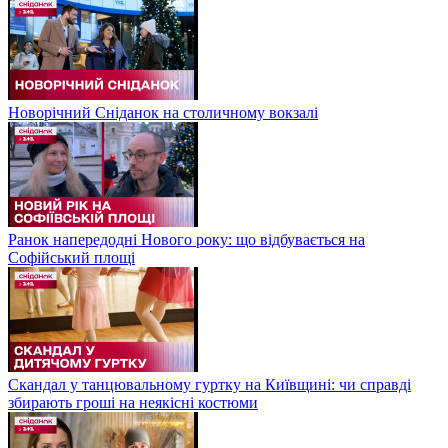
Новорічний Сніданок на столичному вокзалі
Ранок напередодні Нового року: що відбувається на
Софійський площі
Скандал у танцювальному гуртку на Київщині: чи справді
збирають гроші на неякісні костюми