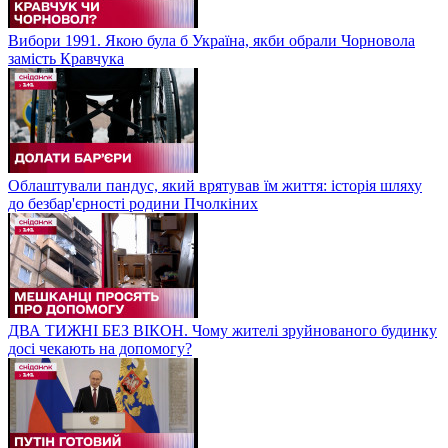
Вибори 1991. Якою була б Україна, якби обрали Чорновола
замість Кравчука
Облаштували пандус, який врятував їм життя: історія шляху
до безбар'єрності родини Пчолкіних
ДВА ТИЖНІ БЕЗ ВІКОН. Чому жителі зруйнованого будинку
досі чекають на допомогу?