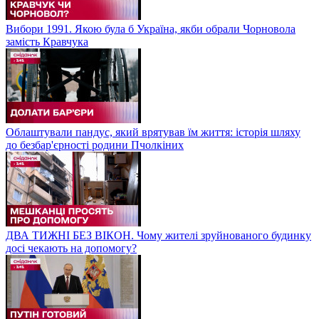
Вибори 1991. Якою була б Україна, якби обрали Чорновола
замість Кравчука
Облаштували пандус, який врятував їм життя: історія шляху
до безбар'єрності родини Пчолкіних
ДВА ТИЖНІ БЕЗ ВІКОН. Чому жителі зруйнованого будинку
досі чекають на допомогу?