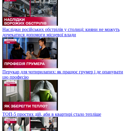
Наслідки російських обстрілів у столиці: кияни не можуть
дочекатися допомоги місцевої влади
Перукар для чотирилапих: як працює грумер і де опанувати
цю професію
ТОП-5 простих дій, аби в квартирі стало тепліше