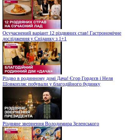
Осучаснений варіант 12 різдвяних став! Гастрономічне
дослідження у Сніданку з 1+1
Різдво в родинному домі Дача! Єгор Гордєєв і Неля
Шовкопляс побували у благодійного будинку
Різдвяне звернення Володимира Зеленського