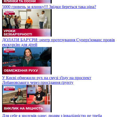
5000 гривень за ялинку!!! Звідки береться така ціна?
ДОЛАТИ БАР'ЄРИ: центр протезування Суперх'юманс провів
екскурсію для дітей
У Києві обмежили рух на смузі з'їзду на проспект
Лобановського через просідання ґрунту
Для себе я зрозумів одне: людям з інвалідністю не треба