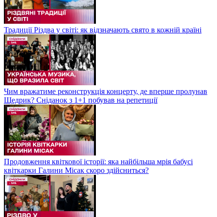
Традиції Різдва у світі: як відзначають свято в кожній країні
Чим вражатиме реконструкція концерту, де вперше пролунав
Щедрик? Сніданок з 1+1 побував на репетиції
Продовження квіткової історії: яка найбільша мрія бабусі
квіткарки Галини Місак скоро здійсниться?