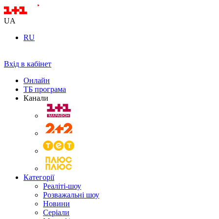
UA
RU
Вхід в кабінет
Онлайн
ТБ програма
Канали
Категорії
Реаліті-шоу
Розважальні шоу
Новини
Серіали