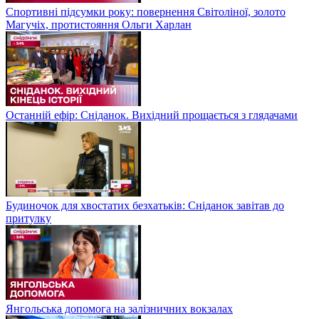
Спортивні підсумки року: повернення Світоліної, золото
Магучіх, протистояння Ольги Харлан
Останній ефір: Сніданок. Вихідний прощається з глядачами
Будиночок для хвостатих безхатьків: Сніданок завітав до
притулку
Янгольська допомога на залізничних вокзалах