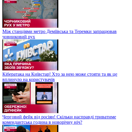
Між станціями метро Деміївська та Теремки запрацював
човниковий рух
Кібератака на Київстар! Хто за нею може стояти та як це
вплинуло на користувачів
Черговий фейк від росіян! Скільки насправді триватиме
комендантська година в новорічну ніч?