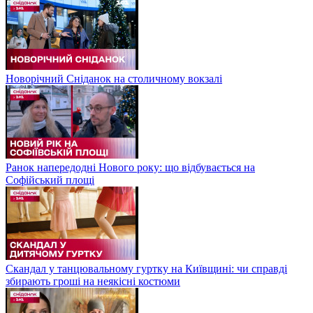
Новорічний Сніданок на столичному вокзалі
Ранок напередодні Нового року: що відбувається на
Софійський площі
Скандал у танцювальному гуртку на Київщині: чи справді
збирають гроші на неякісні костюми