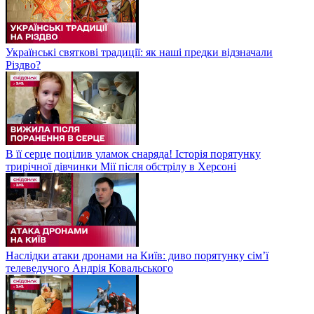
Українські святкові традиції: як наші предки відзначали
Різдво?
В її серце поцілив уламок снаряда! Історія порятунку
трирічної дівчинки Мії після обстрілу в Херсоні
Наслідки атаки дронами на Київ: диво порятунку сім’ї
телеведучого Андрія Ковальського