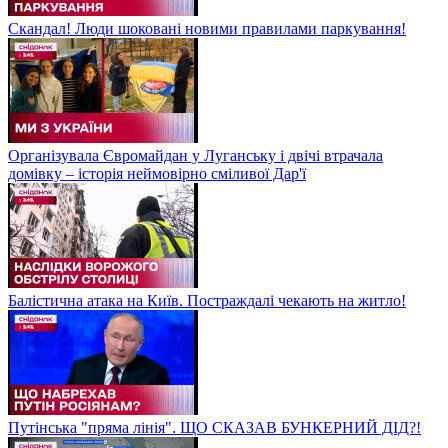
Скандал! Люди шоковані новими правилами паркування!
Організувала Євромайдан у Луганську і двічі втрачала
домівку – історія неймовірно сміливої Дар'ї
Балістична атака на Київ. Постраждалі чекають на житло!
Путінська "пряма лінія". ЩО СКАЗАВ БУНКЕРНИЙ ДІД?!