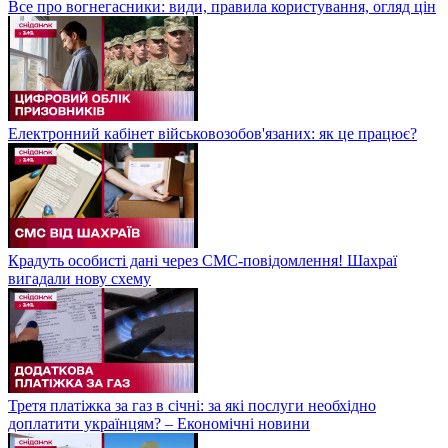
Все про вогнегасники: види, правила користування, огляд цін
Електронний кабінет військовозобов'язаних: як це працює?
Крадуть особисті дані через СМС-повідомлення! Шахраї
вигадали нову схему
Третя платіжка за газ в січні: за які послуги необхідно
доплатити українцям? – Економічні новини