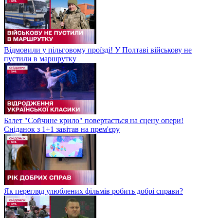
Відмовили у пільговому проїзді! У Полтаві військову не
пустили в маршрутку
Балет "Сойчине крило" повертається на сцену опери!
Сніданок з 1+1 завітав на прем'єру
Як перегляд улюблених фільмів робить добрі справи?