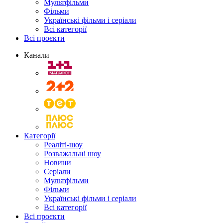
Мультфільми
Фільми
Українські фільми і серіали
Всі категорії
Всі проєкти
Канали
Категорії
Реаліті-шоу
Розважальні шоу
Новини
Серіали
Мультфільми
Фільми
Українські фільми і серіали
Всі категорії
Всі проєкти