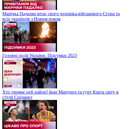
Марічка Падалко вітає свого чоловіка-військового Єгора та
всіх українців з Новим роком
Головні події України. Підсумки 2023
Хто тримає цей район! Іван Марунич та гурт Карта світу в
студії Сніданку