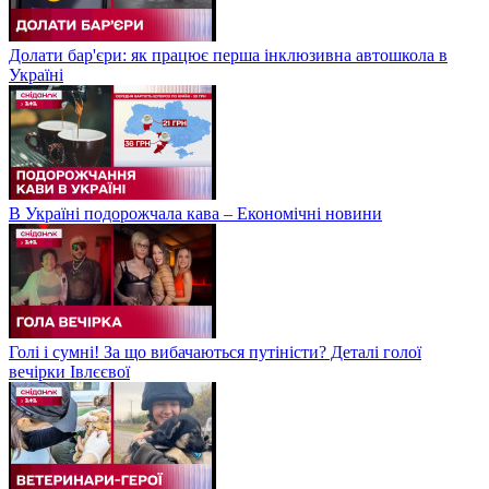
Долати бар'єри: як працює перша інклюзивна автошкола в
Україні
В Україні подорожчала кава – Економічні новини
Голі і сумні! За що вибачаються путіністи? Деталі голої
вечірки Івлєєвої