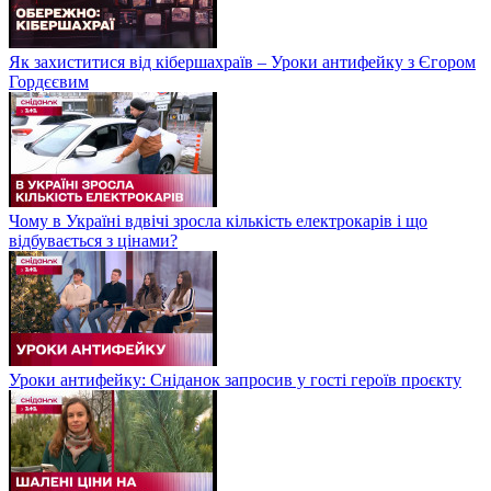
Як захиститися від кібершахраїв – Уроки антифейку з Єгором
Гордєєвим
Чому в Україні вдвічі зросла кількість електрокарів і що
відбувається з цінами?
Уроки антифейку: Сніданок запросив у гості героїв проєкту