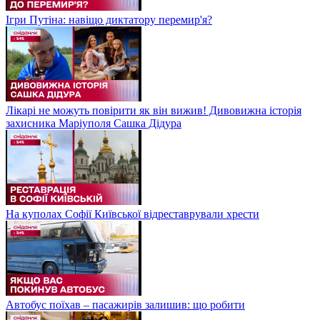
Ігри Путіна: навіщо диктатору перемир'я?
Лікарі не можуть повірити як він вижив! Дивовижна історія
захисника Маріуполя Сашка Дідура
На куполах Софії Київської відреставрували хрести
Автобус поїхав – пасажирів залишив: що робити