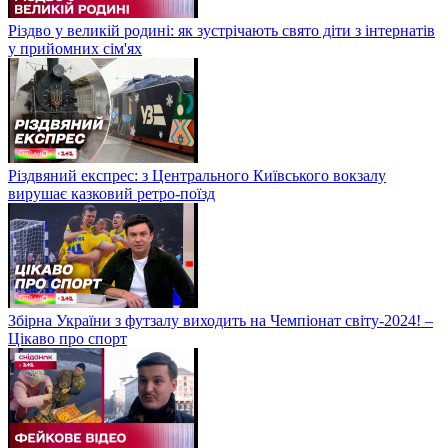
Різдво у великій родині: як зустрічають свято діти з інтернатів
у прийомних сім'ях
Різдвяний експрес: з Центрального Київського вокзалу
вирушає казковий ретро-поїзд
Збірна України з футзалу виходить на Чемпіонат світу-2024! –
Цікаво про спорт