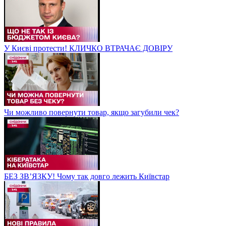
У Києві протести! КЛИЧКО ВТРАЧАЄ ДОВІРУ
Чи можливо повернути товар, якщо загубили чек?
БЕЗ ЗВʼЯЗКУ! Чому так довго лежить Київстар