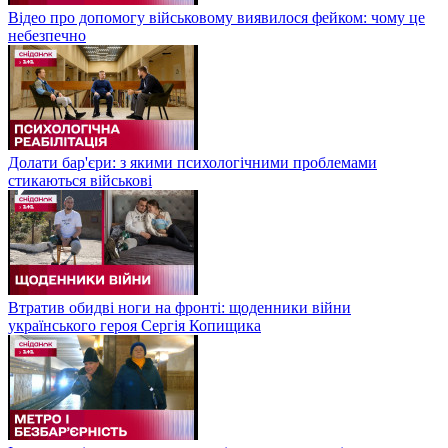
Відео про допомогу військовому виявилося фейком: чому це
небезпечно
Долати бар'єри: з якими психологічними проблемами
стикаються військові
Втратив обидві ноги на фронті: щоденники війни
українського героя Сергія Копищика