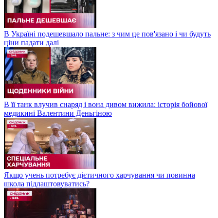
В Україні подешевшало пальне: з чим це пов'язано і чи будуть
ціни падати далі
В її танк влучив снаряд і вона дивом вижила: історія бойової
медикині Валентини Деньгіною
Якщо учень потребує дієтичного харчування чи повинна
школа підлаштовуватись?