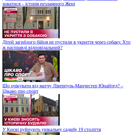
ховатися – історія незламного Жені
Дітей загиблого бійця не пустили в укриття через собаку. Хто
ж насправді відповідальний?
Що очікувати від матчу Ліверпуль-Манчестер Юнайтед? –
Цікаво про спорт
У Києві руйнують унікальну садибу 19 століття