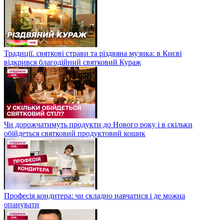
Традиції. святкові страви та різдвяна музика: в Києві
відкрився благодійний святковий Кураж
Чи дорожчатимуть продукти до Нового року і в скільки
обійдеться святковий продуктовий кошик
Професія кондитера: чи складно навчатися і де можна
опанувати