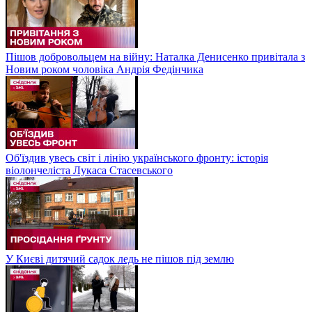
Пішов добровольцем на війну: Наталка Денисенко привітала з
Новим роком чоловіка Андрія Федінчика
Об'їздив увесь світ і лінію українського фронту: історія
віолончеліста Лукаса Стасевського
У Києві дитячий садок ледь не пішов під землю