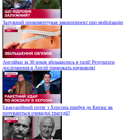
Залужний прокоментував законопроєкт про мобілізацію
Англійки за 30 років збільшились в талії! Результати
дослідження в Англії тривожать науковців!
Евакуаційний потяг з Херсона прибув до Києва: як
почуваються очевидці трагедії?