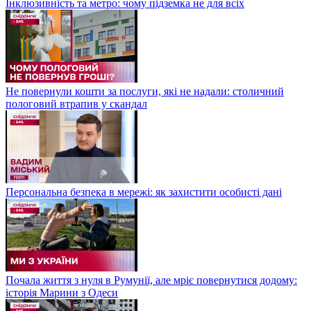
Інклюзивність та метро: чому підземка не для всіх
Не повернули кошти за послуги, які не надали: столичний
пологовий втрапив у скандал
Персональна безпека в мережі: як захистити особисті дані
Почала життя з нуля в Румунії, але мріє повернутися додому:
історія Марини з Одеси