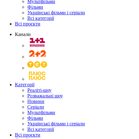
Мультфільми
Фільми
Українські фільми і серіали
Всі категорії
Всі проєкти
Канали
Категорії
Реаліті-шоу
Розважальні шоу
Новини
Серіали
Мультфільми
Фільми
Українські фільми і серіали
Всі категорії
Всі проєкти