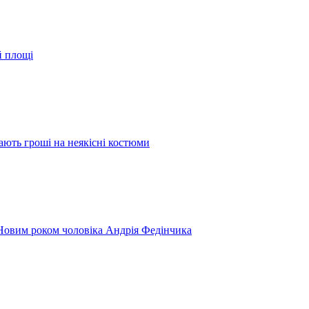
й площі
ають гроші на неякісні костюми
 Новим роком чоловіка Андрія Федінчика