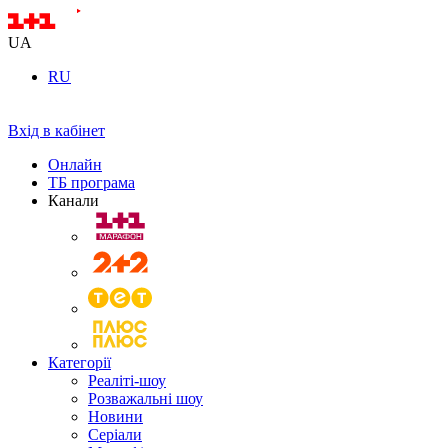
UA
RU
Вхід в кабінет
Онлайн
ТБ програма
Канали
Категорії
Реаліті-шоу
Розважальні шоу
Новини
Серіали