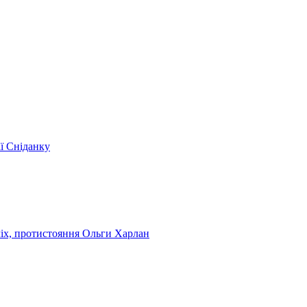
ії Сніданку
чіх, протистояння Ольги Харлан