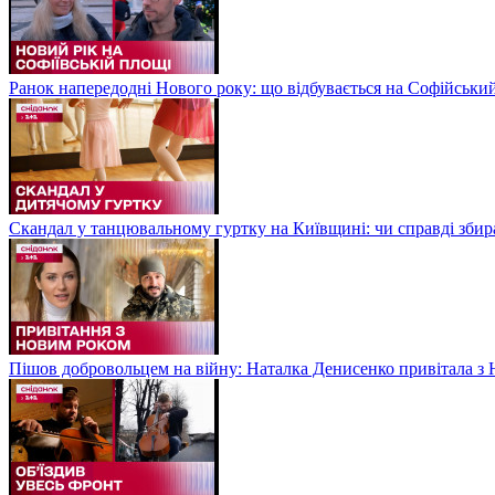
Ранок напередодні Нового року: що відбувається на Софійськи
Скандал у танцювальному гуртку на Київщині: чи справді збир
Пішов добровольцем на війну: Наталка Денисенко привітала з