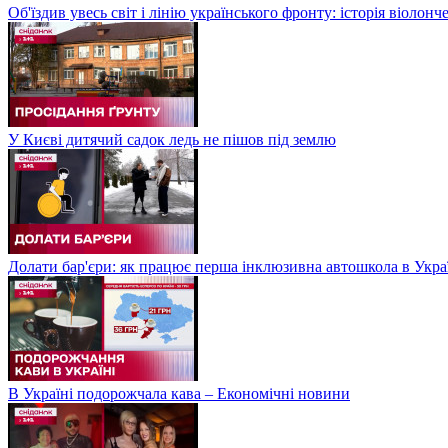
Об'їздив увесь світ і лінію українського фронту: історія віолон
У Києві дитячий садок ледь не пішов під землю
Долати бар'єри: як працює перша інклюзивна автошкола в Укра
В Україні подорожчала кава – Економічні новини