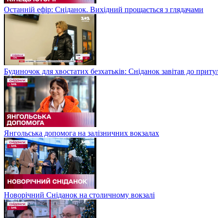
Останній ефір: Сніданок. Вихідний прощається з глядачами
Будиночок для хвостатих безхатьків: Сніданок завітав до приту
Янгольська допомога на залізничних вокзалах
Новорічний Сніданок на столичному вокзалі