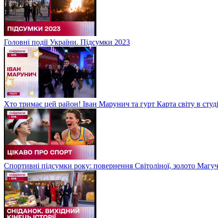
Головні події України. Підсумки 2023
Хто тримає цей район! Іван Марунич та гурт Карта світу в студ
Спортивні підсумки року: повернення Світоліної, золото Магу