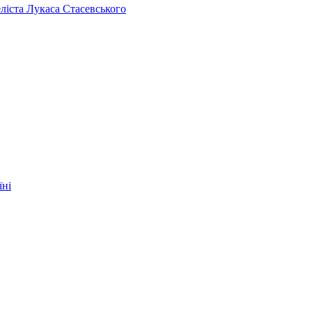
челіста Лукаса Стасевського
їні