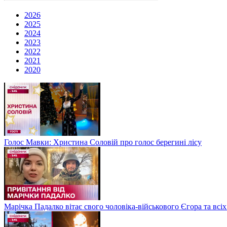
2026
2025
2024
2023
2022
2021
2020
Голос Мавки: Христина Соловій про голос берегині лісу
Марічка Падалко вітає свого чоловіка-військового Єгора та всі