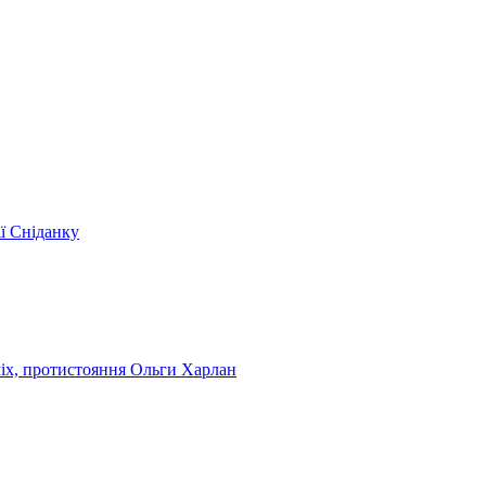
ії Сніданку
чіх, протистояння Ольги Харлан