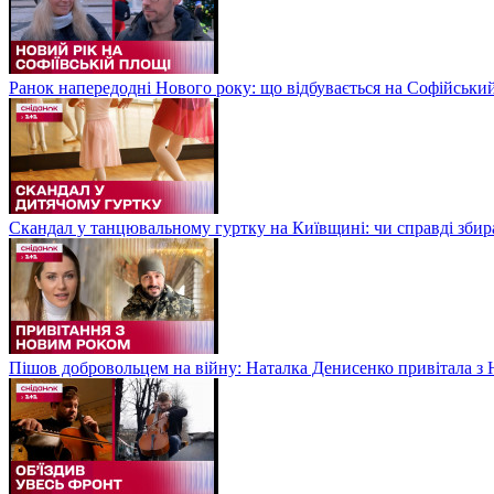
Ранок напередодні Нового року: що відбувається на Софійськи
Скандал у танцювальному гуртку на Київщині: чи справді збир
Пішов добровольцем на війну: Наталка Денисенко привітала з