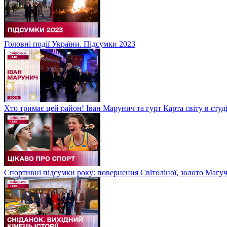
Головні події України. Підсумки 2023
Хто тримає цей район! Іван Марунич та гурт Карта світу в студ
Спортивні підсумки року: повернення Світоліної, золото Магу