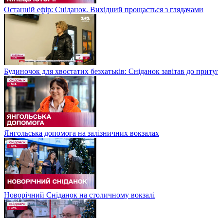
Останній ефір: Сніданок. Вихідний прощається з глядачами
Будиночок для хвостатих безхатьків: Сніданок завітав до приту
Янгольська допомога на залізничних вокзалах
Новорічний Сніданок на столичному вокзалі