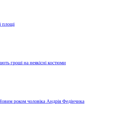
й площі
ають гроші на неякісні костюми
 Новим роком чоловіка Андрія Федінчика