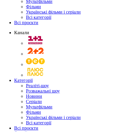
Мультфільми
Фільми
Українські фільми і серіали
Всі категорії
Всі проєкти
Канали
Категорії
Реаліті-шоу
Розважальні шоу
Новини
Серіали
Мультфільми
Фільми
Українські фільми і серіали
Всі категорії
Всі проєкти