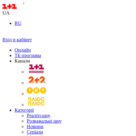
UA
RU
Вхід в кабінет
Онлайн
ТБ програма
Канали
Категорії
Реаліті-шоу
Розважальні шоу
Новини
Серіали