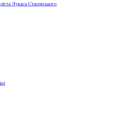
челіста Лукаса Стасевського
їні