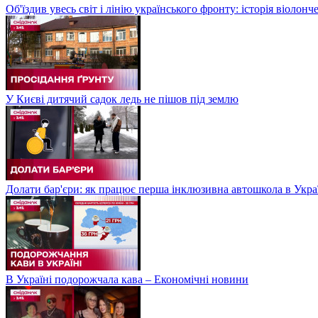
Об'їздив увесь світ і лінію українського фронту: історія віолон
У Києві дитячий садок ледь не пішов під землю
Долати бар'єри: як працює перша інклюзивна автошкола в Укра
В Україні подорожчала кава – Економічні новини