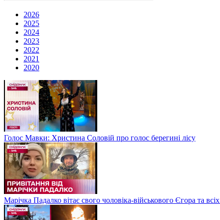
2026
2025
2024
2023
2022
2021
2020
Голос Мавки: Христина Соловій про голос берегині лісу
Марічка Падалко вітає свого чоловіка-військового Єгора та всі