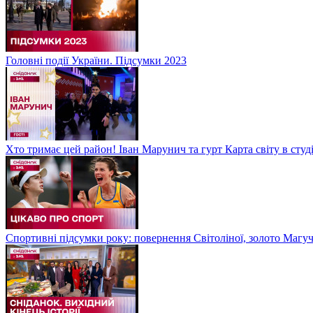
Головні події України. Підсумки 2023
Хто тримає цей район! Іван Марунич та гурт Карта світу в студ
Спортивні підсумки року: повернення Світоліної, золото Магу