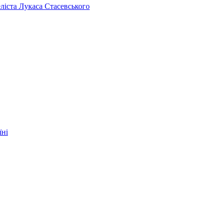
челіста Лукаса Стасевського
їні