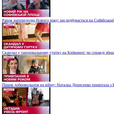
Ранок напередодні Нового року: що відбувається на Софійськи
Скандал у танцювальному гуртку на Київщині: чи справді збир
Пішов добровольцем на війну: Наталка Денисенко привітала з