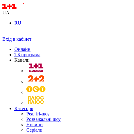
UA
RU
Вхід в кабінет
Онлайн
ТБ програма
Канали
Категорії
Реаліті-шоу
Розважальні шоу
Новини
Серіали