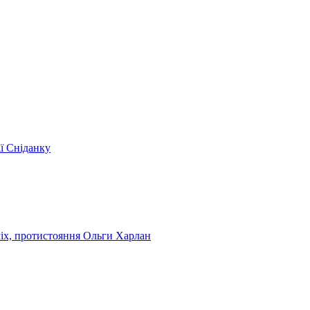
ії Сніданку
чіх, протистояння Ольги Харлан