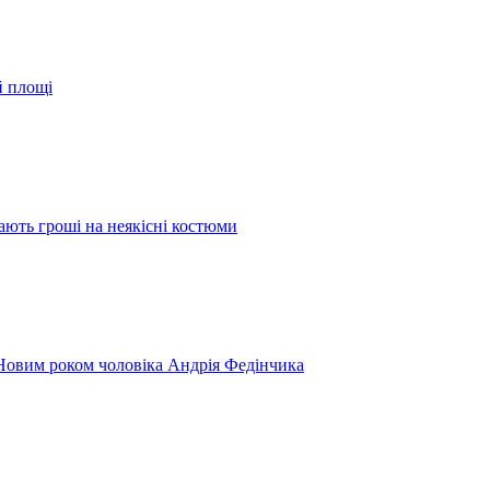
й площі
ають гроші на неякісні костюми
 Новим роком чоловіка Андрія Федінчика