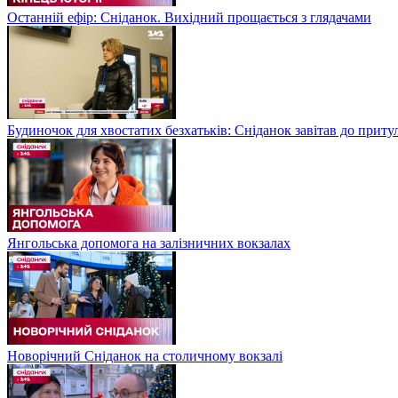
Останній ефір: Сніданок. Вихідний прощається з глядачами
Будиночок для хвостатих безхатьків: Сніданок завітав до приту
Янгольська допомога на залізничних вокзалах
Новорічний Сніданок на столичному вокзалі