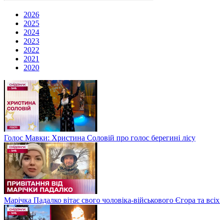
2026
2025
2024
2023
2022
2021
2020
Голос Мавки: Христина Соловій про голос берегині лісу
Марічка Падалко вітає свого чоловіка-військового Єгора та всі