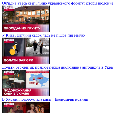
Об'їздив увесь світ і лінію українського фронту: історія віолон
У Києві дитячий садок ледь не пішов під землю
Долати бар'єри: як працює перша інклюзивна автошкола в Укра
В Україні подорожчала кава – Економічні новини