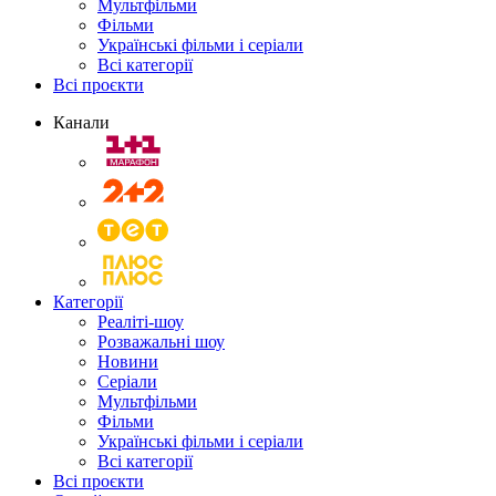
Мультфільми
Фільми
Українські фільми і серіали
Всі категорії
Всі проєкти
Канали
Категорії
Реаліті-шоу
Розважальні шоу
Новини
Серіали
Мультфільми
Фільми
Українські фільми і серіали
Всі категорії
Всі проєкти