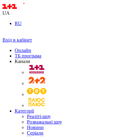
UA
RU
Вхід в кабінет
Онлайн
ТБ програма
Канали
Категорії
Реаліті-шоу
Розважальні шоу
Новини
Серіали