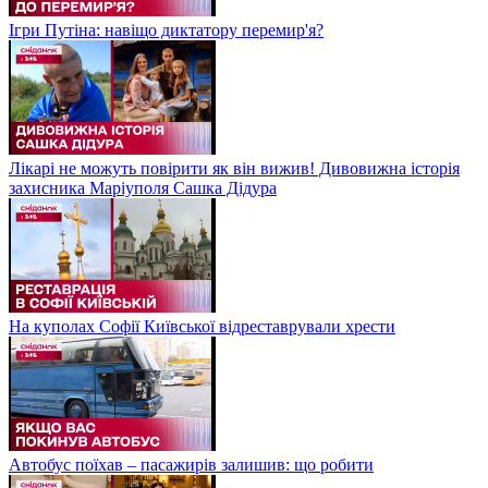
Ігри Путіна: навіщо диктатору перемир'я?
Лікарі не можуть повірити як він вижив! Дивовижна історія
захисника Маріуполя Сашка Дідура
На куполах Софії Київської відреставрували хрести
Автобус поїхав – пасажирів залишив: що робити