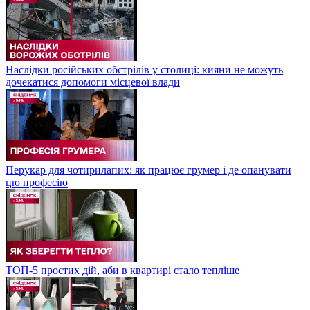
Наслідки російських обстрілів у столиці: кияни не можуть
дочекатися допомоги місцевої влади
Перукар для чотирилапих: як працює грумер і де опанувати
цю професію
ТОП-5 простих дій, аби в квартирі стало тепліше