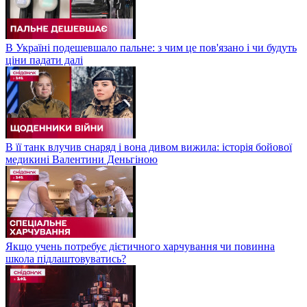
В Україні подешевшало пальне: з чим це пов'язано і чи будуть
ціни падати далі
В її танк влучив снаряд і вона дивом вижила: історія бойової
медикині Валентини Деньгіною
Якщо учень потребує дієтичного харчування чи повинна
школа підлаштовуватись?