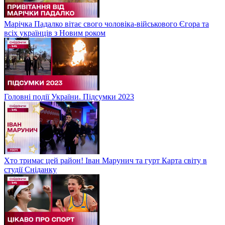
Марічка Падалко вітає свого чоловіка-військового Єгора та
всіх українців з Новим роком
Головні події України. Підсумки 2023
Хто тримає цей район! Іван Марунич та гурт Карта світу в
студії Сніданку