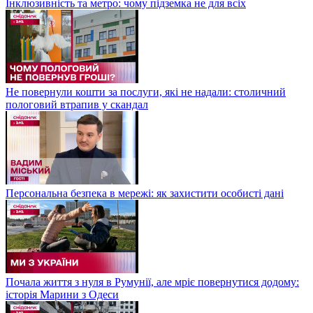
Інклюзивність та метро: чому підземка не для всіх
Не повернули кошти за послуги, які не надали: столичний
пологовий втрапив у скандал
Персональна безпека в мережі: як захистити особисті дані
Почала життя з нуля в Румунії, але мріє повернутися додому:
історія Марини з Одеси