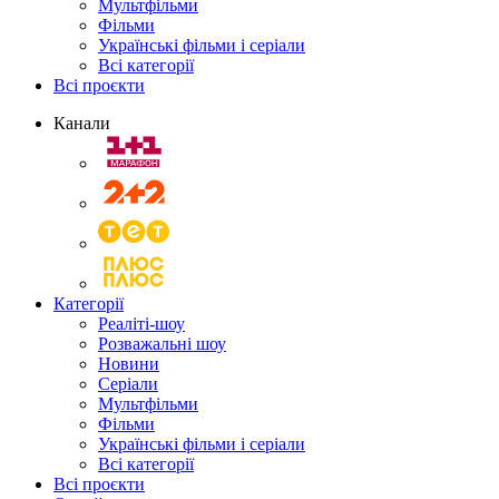
Мультфільми
Фільми
Українські фільми і серіали
Всі категорії
Всі проєкти
Канали
Категорії
Реаліті-шоу
Розважальні шоу
Новини
Серіали
Мультфільми
Фільми
Українські фільми і серіали
Всі категорії
Всі проєкти