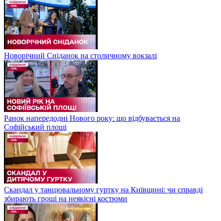
Новорічний Сніданок на столичному вокзалі
Ранок напередодні Нового року: що відбувається на
Софійський площі
Скандал у танцювальному гуртку на Київщині: чи справді
збирають гроші на неякісні костюми