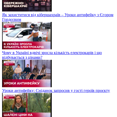
Як захиститися від кібершахраїв – Уроки антифейку з Єгором
Гордєєвим
Чому в Україні вдвічі зросла кількість електрокарів і що
відбувається з цінами?
Уроки антифейку: Сніданок запросив у гості героїв проєкту