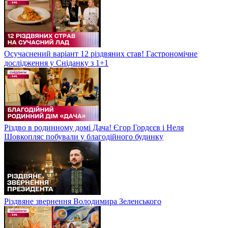
Осучаснений варіант 12 різдвяних став! Гастрономічне
дослідження у Сніданку з 1+1
Різдво в родинному домі Дача! Єгор Гордєєв і Неля
Шовкопляс побували у благодійного будинку
Різдвяне звернення Володимира Зеленського