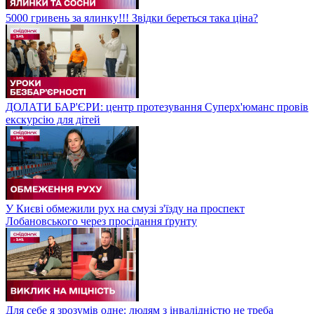
5000 гривень за ялинку!!! Звідки береться така ціна?
ДОЛАТИ БАР'ЄРИ: центр протезування Суперх'юманс провів
екскурсію для дітей
У Києві обмежили рух на смузі з'їзду на проспект
Лобановського через просідання ґрунту
Для себе я зрозумів одне: людям з інвалідністю не треба