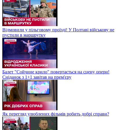
Відмовили у пільговому проїзді! У Полтаві військову не
пустили в маршрутку
Балет "Сойчине крило" повертається на сцену опери!
Сніданок з 1+1 завітав на прем'єру
Як перегляд улюблених фільмів робить добрі справи?