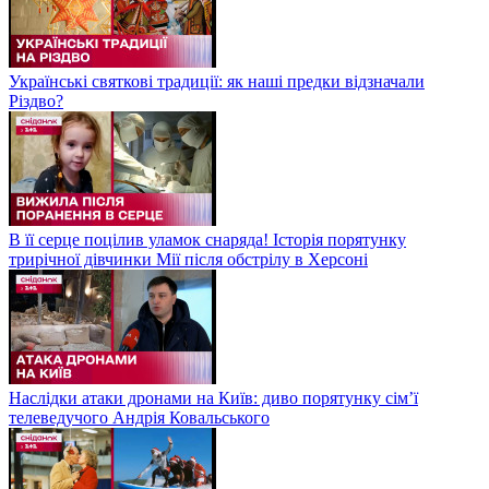
Українські святкові традиції: як наші предки відзначали
Різдво?
В її серце поцілив уламок снаряда! Історія порятунку
трирічної дівчинки Мії після обстрілу в Херсоні
Наслідки атаки дронами на Київ: диво порятунку сім’ї
телеведучого Андрія Ковальського