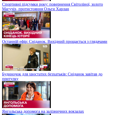
Спортивні підсумки року: повернення Світоліної, золото
Магучіх, протистояння Ольги Харлан
Останній ефір: Сніданок. Вихідний прощається з глядачами
Будиночок для хвостатих безхатьків: Сніданок завітав до
притулку
Янгольська допомога на залізничних вокзалах