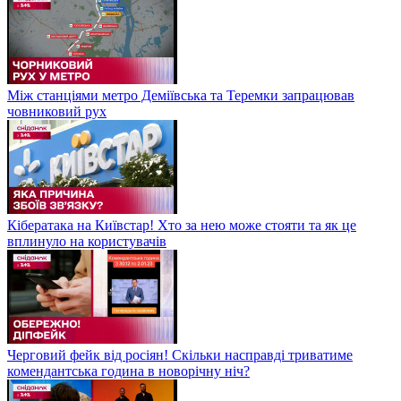
Між станціями метро Деміївська та Теремки запрацював
човниковий рух
Кібератака на Київстар! Хто за нею може стояти та як це
вплинуло на користувачів
Черговий фейк від росіян! Скільки насправді триватиме
комендантська година в новорічну ніч?