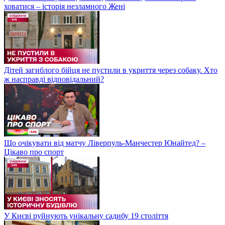
ховатися – історія незламного Жені
Дітей загиблого бійця не пустили в укриття через собаку. Хто
ж насправді відповідальний?
Що очікувати від матчу Ліверпуль-Манчестер Юнайтед? –
Цікаво про спорт
У Києві руйнують унікальну садибу 19 століття