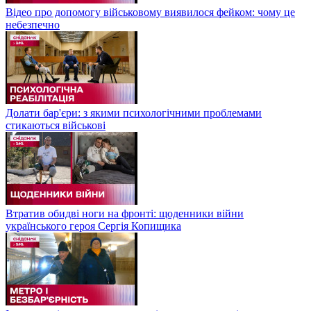
Відео про допомогу військовому виявилося фейком: чому це
небезпечно
Долати бар'єри: з якими психологічними проблемами
стикаються військові
Втратив обидві ноги на фронті: щоденники війни
українського героя Сергія Копищика