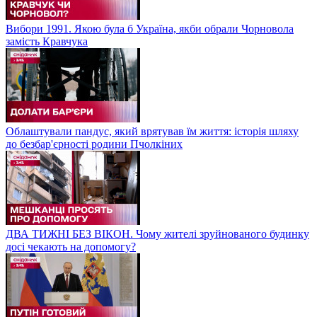
Вибори 1991. Якою була б Україна, якби обрали Чорновола
замість Кравчука
Облаштували пандус, який врятував їм життя: історія шляху
до безбар'єрності родини Пчолкіних
ДВА ТИЖНІ БЕЗ ВІКОН. Чому жителі зруйнованого будинку
досі чекають на допомогу?