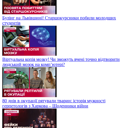
Булінг на Львівщині! Старшокурсники побили молодших
студентів
Віртуальна копія мозку! Чи зможуть вчені точно відтворити
людський мозок на компʼютері?
80 днів в окупації рятували тварин: історія мужності
герпетологів з Харкова – Щоденники війни