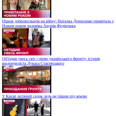
Пішов добровольцем на війну: Наталка Денисенко привітала з
Новим роком чоловіка Андрія Федінчика
Об'їздив увесь світ і лінію українського фронту: історія
віолончеліста Лукаса Стасевського
У Києві дитячий садок ледь не пішов під землю