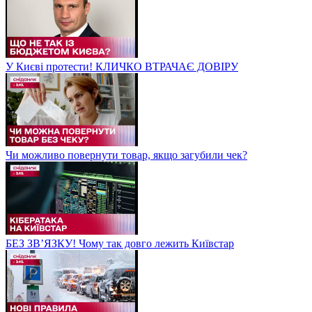
У Києві протести! КЛИЧКО ВТРАЧАЄ ДОВІРУ
Чи можливо повернути товар, якщо загубили чек?
БЕЗ ЗВʼЯЗКУ! Чому так довго лежить Київстар