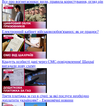
Все про вогнегасники: види, правила користування, огляд цін
Електронний кабінет військовозобов'язаних: як це працює?
Крадуть особисті дані через СМС-повідомлення! Шахраї
вигадали нову схему
Третя платіжка за газ в січні: за які послуги необхідно
доплатити українцям? – Економічні новини