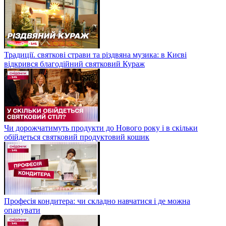
Традиції. святкові страви та різдвяна музика: в Києві
відкрився благодійний святковий Кураж
Чи дорожчатимуть продукти до Нового року і в скільки
обійдеться святковий продуктовий кошик
Професія кондитера: чи складно навчатися і де можна
опанувати