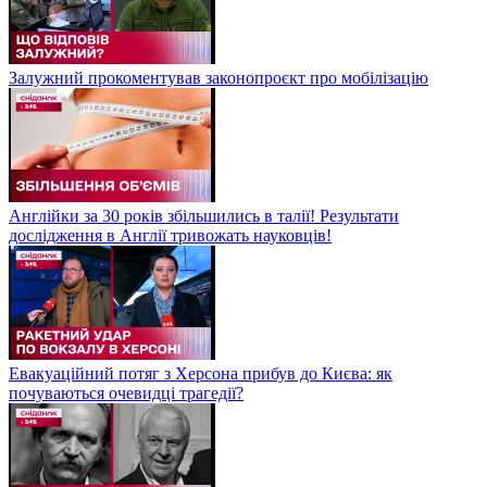
Залужний прокоментував законопроєкт про мобілізацію
Англійки за 30 років збільшились в талії! Результати
дослідження в Англії тривожать науковців!
Евакуаційний потяг з Херсона прибув до Києва: як
почуваються очевидці трагедії?