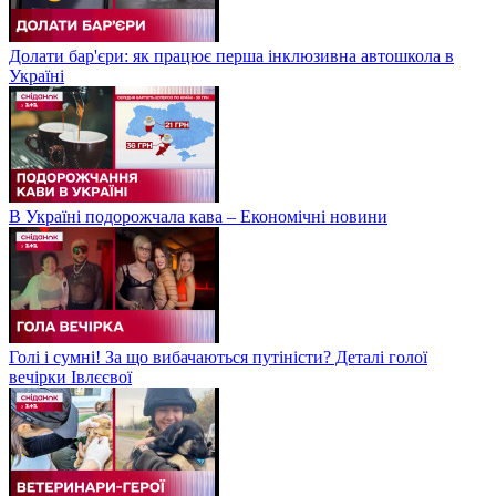
Долати бар'єри: як працює перша інклюзивна автошкола в
Україні
В Україні подорожчала кава – Економічні новини
Голі і сумні! За що вибачаються путіністи? Деталі голої
вечірки Івлєєвої