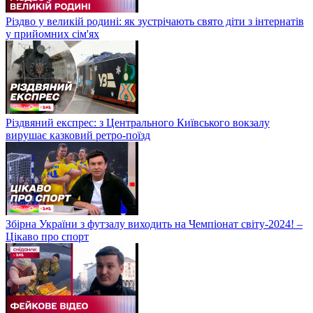
Різдво у великій родині: як зустрічають свято діти з інтернатів
у прийомних сім'ях
Різдвяний експрес: з Центрального Київського вокзалу
вирушає казковий ретро-поїзд
Збірна України з футзалу виходить на Чемпіонат світу-2024! –
Цікаво про спорт