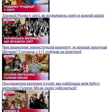
Традиції Різдва у світі: як відзначають свято в кожній країні
Чим вражатиме реконструкція концерту, де вперше пролунав
Щедрик? Сніданок з 1+1 побував на репетиції
Продовження квіткової історії: яка найбільша мрія бабусі
квіткарки Галини Місак скоро здійсниться?