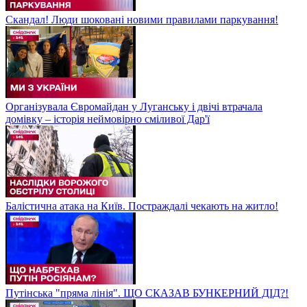
Скандал! Люди шоковані новими правилами паркування!
Організувала Євромайдан у Луганську і двічі втрачала
домівку – історія неймовірно сміливої Дар'ї
Балістична атака на Київ. Постраждалі чекають на житло!
Путінська "пряма лінія". ЩО СКАЗАВ БУНКЕРНИЙ ДІД?!