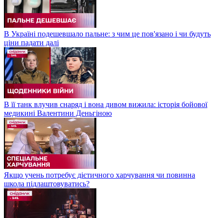
В Україні подешевшало пальне: з чим це пов'язано і чи будуть
ціни падати далі
В її танк влучив снаряд і вона дивом вижила: історія бойової
медикині Валентини Деньгіною
Якщо учень потребує дієтичного харчування чи повинна
школа підлаштовуватись?