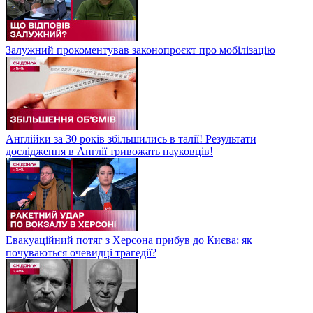
Залужний прокоментував законопроєкт про мобілізацію
Англійки за 30 років збільшились в талії! Результати
дослідження в Англії тривожать науковців!
Евакуаційний потяг з Херсона прибув до Києва: як
почуваються очевидці трагедії?