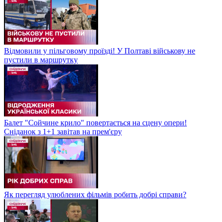
Відмовили у пільговому проїзді! У Полтаві військову не
пустили в маршрутку
Балет "Сойчине крило" повертається на сцену опери!
Сніданок з 1+1 завітав на прем'єру
Як перегляд улюблених фільмів робить добрі справи?