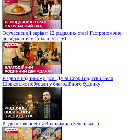
Осучаснений варіант 12 різдвяних став! Гастрономічне
дослідження у Сніданку з 1+1
Різдво в родинному домі Дача! Єгор Гордєєв і Неля
Шовкопляс побували у благодійного будинку
Різдвяне звернення Володимира Зеленського