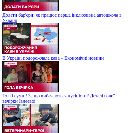
Долати бар'єри: як працює перша інклюзивна автошкола в
Україні
В Україні подорожчала кава – Економічні новини
Голі і сумні! За що вибачаються путіністи? Деталі голої
вечірки Івлєєвої