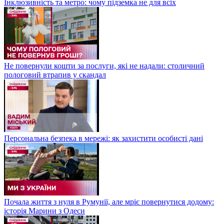
Інклюзивність та метро: чому підземка не для всіх
Не повернули кошти за послуги, які не надали: столичний
пологовий втрапив у скандал
Персональна безпека в мережі: як захистити особисті дані
Почала життя з нуля в Румунії, але мріє повернутися додому:
історія Марини з Одеси