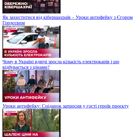
Як захиститися від кібершахраїв – Уроки антифейку з Єгором
Гордєєвим
Чому в Україні вдвічі зросла кількість електрокарів і що
відбувається з цінами?
Уроки антифейку: Сніданок запросив у гості героїв проєкту