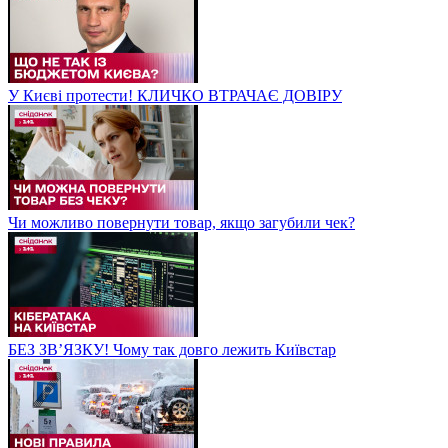
У Києві протести! КЛИЧКО ВТРАЧАЄ ДОВІРУ
Чи можливо повернути товар, якщо загубили чек?
БЕЗ ЗВʼЯЗКУ! Чому так довго лежить Київстар