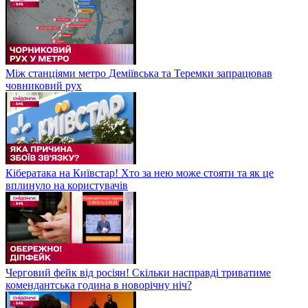
Між станціями метро Деміївська та Теремки запрацював
човниковий рух
Кібератака на Київстар! Хто за нею може стояти та як це
вплинуло на користувачів
Черговий фейк від росіян! Скільки насправді триватиме
комендантська година в новорічну ніч?