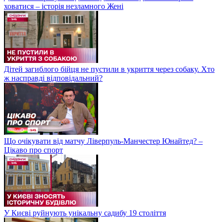
ховатися – історія незламного Жені
Дітей загиблого бійця не пустили в укриття через собаку. Хто
ж насправді відповідальний?
Що очікувати від матчу Ліверпуль-Манчестер Юнайтед? –
Цікаво про спорт
У Києві руйнують унікальну садибу 19 століття