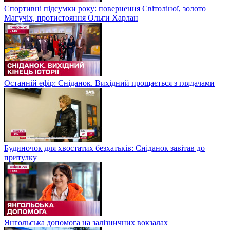
Спортивні підсумки року: повернення Світоліної, золото
Магучіх, протистояння Ольги Харлан
Останній ефір: Сніданок. Вихідний прощається з глядачами
Будиночок для хвостатих безхатьків: Сніданок завітав до
притулку
Янгольська допомога на залізничних вокзалах