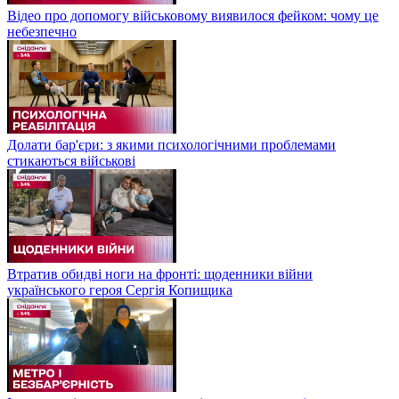
Відео про допомогу військовому виявилося фейком: чому це
небезпечно
Долати бар'єри: з якими психологічними проблемами
стикаються військові
Втратив обидві ноги на фронті: щоденники війни
українського героя Сергія Копищика