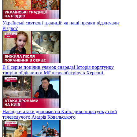
Українські святкові традиції: як наші предки відзначали
Різдво?
В її серце поцілив уламок снаряда! Історія порятунку
трирічної дівчинки Мії після обстрілу в Херсоні
Наслідки атаки дронами на Київ: диво порятунку сім’ї
телеведучого Андрія Ковальського