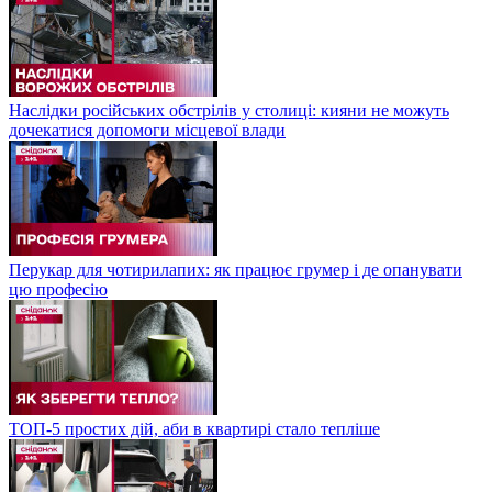
Наслідки російських обстрілів у столиці: кияни не можуть
дочекатися допомоги місцевої влади
Перукар для чотирилапих: як працює грумер і де опанувати
цю професію
ТОП-5 простих дій, аби в квартирі стало тепліше