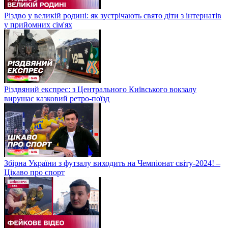
Різдво у великій родині: як зустрічають свято діти з інтернатів
у прийомних сім'ях
Різдвяний експрес: з Центрального Київського вокзалу
вирушає казковий ретро-поїзд
Збірна України з футзалу виходить на Чемпіонат світу-2024! –
Цікаво про спорт