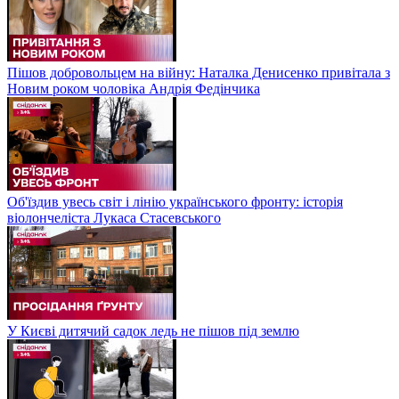
Пішов добровольцем на війну: Наталка Денисенко привітала з
Новим роком чоловіка Андрія Федінчика
Об'їздив увесь світ і лінію українського фронту: історія
віолончеліста Лукаса Стасевського
У Києві дитячий садок ледь не пішов під землю