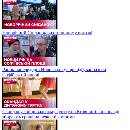
Новорічний Сніданок на столичному вокзалі
Ранок напередодні Нового року: що відбувається на
Софійський площі
Скандал у танцювальному гуртку на Київщині: чи справді
збирають гроші на неякісні костюми