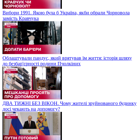
Вибори 1991. Якою була б Україна, якби обрали Чорновола
замість Кравчука
Облаштували пандус, який врятував їм життя: історія шляху
до безбар'єрності родини Пчолкіних
ДВА ТИЖНІ БЕЗ ВІКОН. Чому жителі зруйнованого будинку
досі чекають на допомогу?