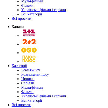
Мультфільми
Фільми
Українські фільми і серіали
Всі категорії
Всі проєкти
Канали
Категорії
Реаліті-шоу
Розважальні шоу
Новини
Серіали
Мультфільми
Фільми
Українські фільми і серіали
Всі категорії
Всі проєкти