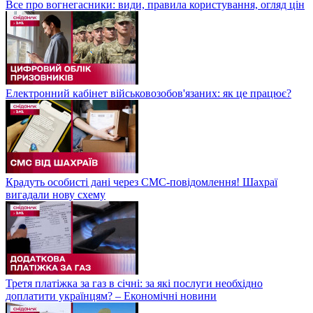
Все про вогнегасники: види, правила користування, огляд цін
Електронний кабінет військовозобов'язаних: як це працює?
Крадуть особисті дані через СМС-повідомлення! Шахраї
вигадали нову схему
Третя платіжка за газ в січні: за які послуги необхідно
доплатити українцям? – Економічні новини