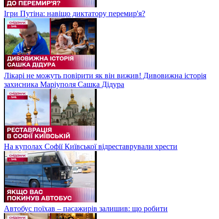
Ігри Путіна: навіщо диктатору перемир'я?
Лікарі не можуть повірити як він вижив! Дивовижна історія
захисника Маріуполя Сашка Дідура
На куполах Софії Київської відреставрували хрести
Автобус поїхав – пасажирів залишив: що робити