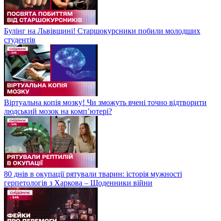
Булінг на Львівщині! Старшокурсники побили молодших
студентів
Віртуальна копія мозку! Чи зможуть вчені точно відтворити
людський мозок на компʼютері?
80 днів в окупації рятували тварин: історія мужності
герпетологів з Харкова – Щоденники війни