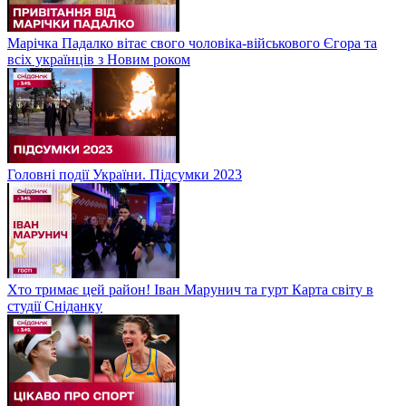
Марічка Падалко вітає свого чоловіка-військового Єгора та
всіх українців з Новим роком
Головні події України. Підсумки 2023
Хто тримає цей район! Іван Марунич та гурт Карта світу в
студії Сніданку