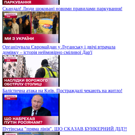
Скандал! Люди шоковані новими правилами паркування!
Організувала Євромайдан у Луганську і двічі втрачала
домівку – історія неймовірно сміливої Дар'ї
Балістична атака на Київ. Постраждалі чекають на житло!
Путінська "пряма лінія". ЩО СКАЗАВ БУНКЕРНИЙ ДІД?!