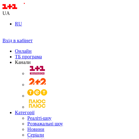
UA
RU
Вхід в кабінет
Онлайн
ТБ програма
Канали
Категорії
Реаліті-шоу
Розважальні шоу
Новини
Серіали