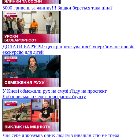
5000 гривень за ялинку!!! Звідки береться така ціна?
ДОЛАТИ БАР'ЄРИ: центр протезування Суперх'юманс провів
екскурсію для дітей
У Києві обмежили рух на смузі з'їзду на проспект
Лобановського через просідання ґрунту
Для себе я зрозумів одне: людям з інвалідністю не треба