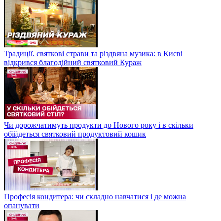
Традиції. святкові страви та різдвяна музика: в Києві
відкрився благодійний святковий Кураж
Чи дорожчатимуть продукти до Нового року і в скільки
обійдеться святковий продуктовий кошик
Професія кондитера: чи складно навчатися і де можна
опанувати