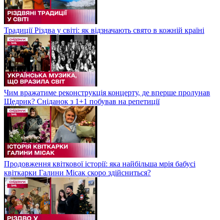
Традиції Різдва у світі: як відзначають свято в кожній країні
Чим вражатиме реконструкція концерту, де вперше пролунав
Щедрик? Сніданок з 1+1 побував на репетиції
Продовження квіткової історії: яка найбільша мрія бабусі
квіткарки Галини Місак скоро здійсниться?