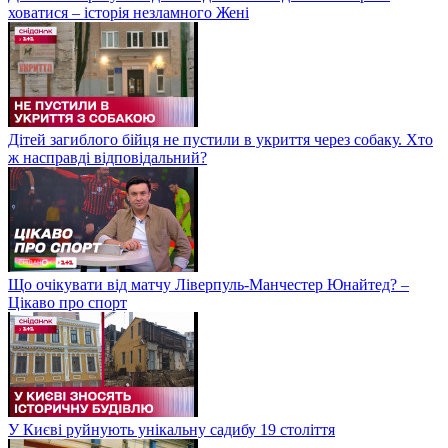
ховатися – історія незламного Жені
Дітей загиблого бійця не пустили в укриття через собаку. Хто
ж насправді відповідальний?
Що очікувати від матчу Ліверпуль-Манчестер Юнайтед? –
Цікаво про спорт
У Києві руйнують унікальну садибу 19 століття