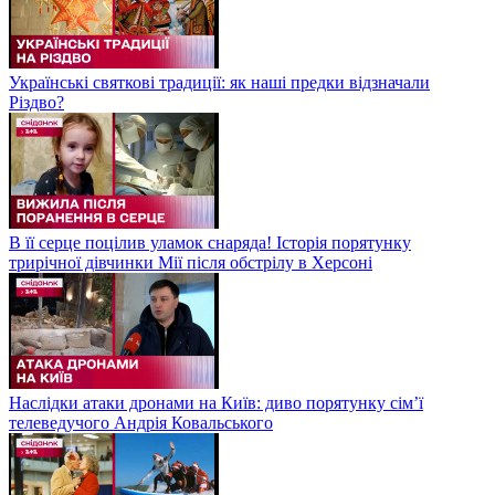
Українські святкові традиції: як наші предки відзначали
Різдво?
В її серце поцілив уламок снаряда! Історія порятунку
трирічної дівчинки Мії після обстрілу в Херсоні
Наслідки атаки дронами на Київ: диво порятунку сім’ї
телеведучого Андрія Ковальського