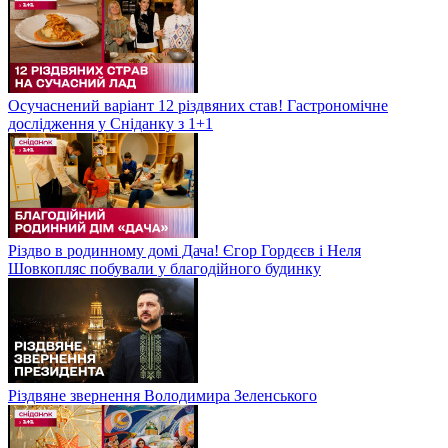
Осучаснений варіант 12 різдвяних став! Гастрономічне
дослідження у Сніданку з 1+1
Різдво в родинному домі Дача! Єгор Гордєєв і Неля
Шовкопляс побували у благодійного будинку
Різдвяне звернення Володимира Зеленського