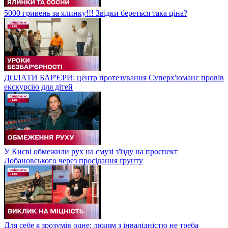
5000 гривень за ялинку!!! Звідки береться така ціна?
ДОЛАТИ БАР'ЄРИ: центр протезування Суперх'юманс провів
екскурсію для дітей
У Києві обмежили рух на смузі з'їзду на проспект
Лобановського через просідання ґрунту
Для себе я зрозумів одне: людям з інвалідністю не треба