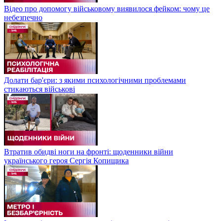
Відео про допомогу військовому виявилося фейком: чому це
небезпечно
Долати бар'єри: з якими психологічними проблемами
стикаються військові
Втратив обидві ноги на фронті: щоденники війни
українського героя Сергія Копищика