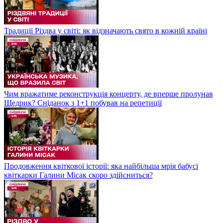
Традиції Різдва у світі: як відзначають свято в кожній країні
Чим вражатиме реконструкція концерту, де вперше пролунав
Щедрик? Сніданок з 1+1 побував на репетиції
Продовження квіткової історії: яка найбільша мрія бабусі
квіткарки Галини Місак скоро здійсниться?