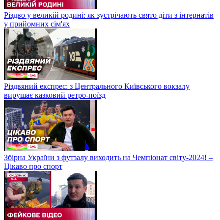
Різдво у великій родині: як зустрічають свято діти з інтернатів
у прийомних сім'ях
Різдвяний експрес: з Центрального Київського вокзалу
вирушає казковий ретро-поїзд
Збірна України з футзалу виходить на Чемпіонат світу-2024! –
Цікаво про спорт