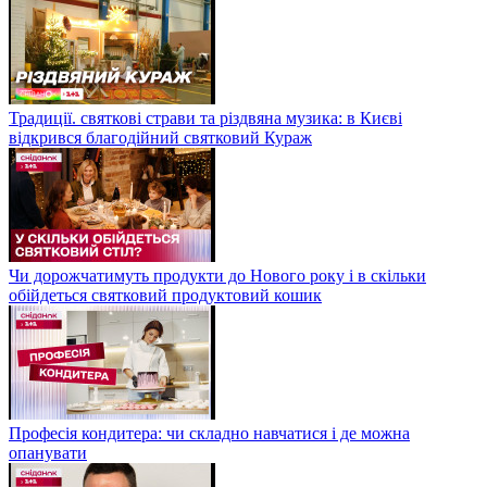
Традиції. святкові страви та різдвяна музика: в Києві
відкрився благодійний святковий Кураж
Чи дорожчатимуть продукти до Нового року і в скільки
обійдеться святковий продуктовий кошик
Професія кондитера: чи складно навчатися і де можна
опанувати