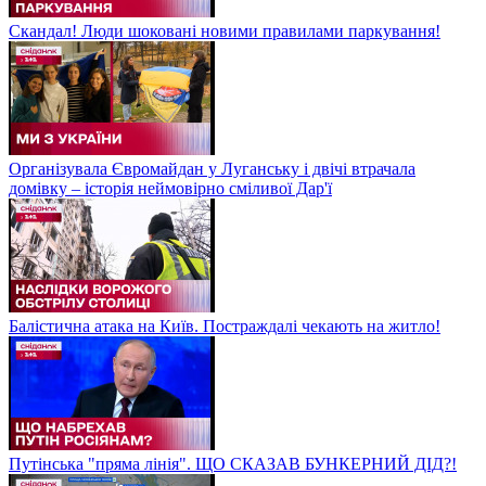
Скандал! Люди шоковані новими правилами паркування!
Організувала Євромайдан у Луганську і двічі втрачала
домівку – історія неймовірно сміливої Дар'ї
Балістична атака на Київ. Постраждалі чекають на житло!
Путінська "пряма лінія". ЩО СКАЗАВ БУНКЕРНИЙ ДІД?!