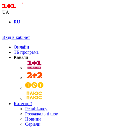
UA
RU
Вхід в кабінет
Онлайн
ТБ програма
Канали
Категорії
Реаліті-шоу
Розважальні шоу
Новини
Серіали