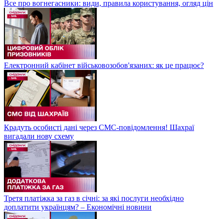
Все про вогнегасники: види, правила користування, огляд цін
Електронний кабінет військовозобов'язаних: як це працює?
Крадуть особисті дані через СМС-повідомлення! Шахраї
вигадали нову схему
Третя платіжка за газ в січні: за які послуги необхідно
доплатити українцям? – Економічні новини