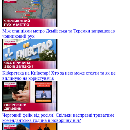
Між станціями метро Деміївська та Теремки запрацював
човниковий рух
Кібератака на Київстар! Хто за нею може стояти та як це
вплинуло на користувачів
Черговий фейк від росіян! Скільки насправді триватиме
комендантська година в новорічну ніч?