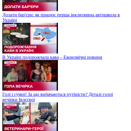
Долати бар'єри: як працює перша інклюзивна автошкола в
Україні
В Україні подорожчала кава – Економічні новини
Голі і сумні! За що вибачаються путіністи? Деталі голої
вечірки Івлєєвої