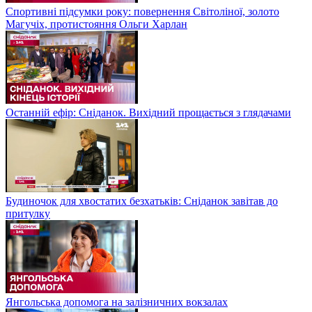
Спортивні підсумки року: повернення Світоліної, золото
Магучіх, протистояння Ольги Харлан
Останній ефір: Сніданок. Вихідний прощається з глядачами
Будиночок для хвостатих безхатьків: Сніданок завітав до
притулку
Янгольська допомога на залізничних вокзалах