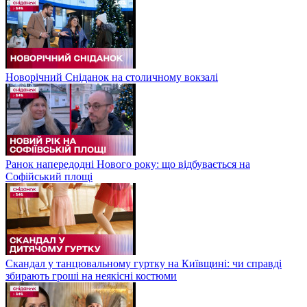
Новорічний Сніданок на столичному вокзалі
Ранок напередодні Нового року: що відбувається на
Софійський площі
Скандал у танцювальному гуртку на Київщині: чи справді
збирають гроші на неякісні костюми