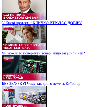
У Києві протести! КЛИЧКО ВТРАЧАЄ ДОВІРУ
Чи можливо повернути товар, якщо загубили чек?
БЕЗ ЗВʼЯЗКУ! Чому так довго лежить Київстар