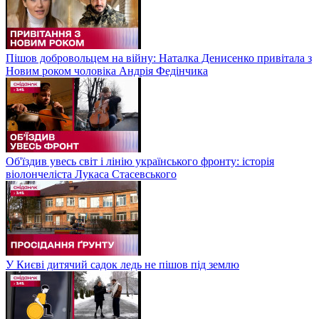
Пішов добровольцем на війну: Наталка Денисенко привітала з
Новим роком чоловіка Андрія Федінчика
Об'їздив увесь світ і лінію українського фронту: історія
віолончеліста Лукаса Стасевського
У Києві дитячий садок ледь не пішов під землю