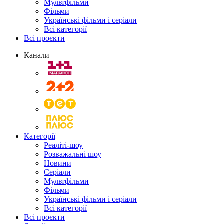
Мультфільми
Фільми
Українські фільми і серіали
Всі категорії
Всі проєкти
Канали
Категорії
Реаліті-шоу
Розважальні шоу
Новини
Серіали
Мультфільми
Фільми
Українські фільми і серіали
Всі категорії
Всі проєкти