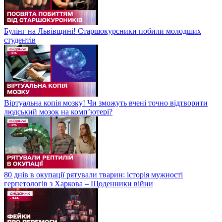
Булінг на Львівщині! Старшокурсники побили молодших
студентів
Віртуальна копія мозку! Чи зможуть вчені точно відтворити
людський мозок на компʼютері?
80 днів в окупації рятували тварин: історія мужності
герпетологів з Харкова – Щоденники війни