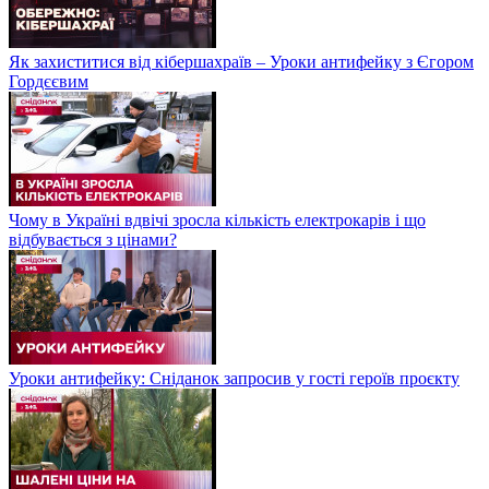
Як захиститися від кібершахраїв – Уроки антифейку з Єгором
Гордєєвим
Чому в Україні вдвічі зросла кількість електрокарів і що
відбувається з цінами?
Уроки антифейку: Сніданок запросив у гості героїв проєкту