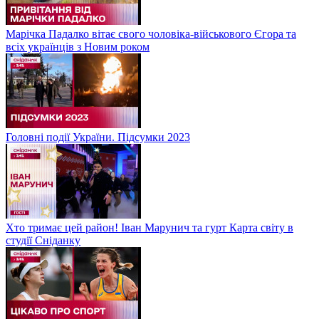
Марічка Падалко вітає свого чоловіка-військового Єгора та
всіх українців з Новим роком
Головні події України. Підсумки 2023
Хто тримає цей район! Іван Марунич та гурт Карта світу в
студії Сніданку