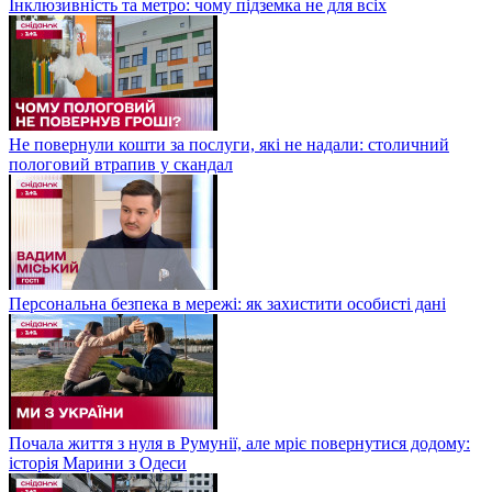
Інклюзивність та метро: чому підземка не для всіх
Не повернули кошти за послуги, які не надали: столичний
пологовий втрапив у скандал
Персональна безпека в мережі: як захистити особисті дані
Почала життя з нуля в Румунії, але мріє повернутися додому:
історія Марини з Одеси