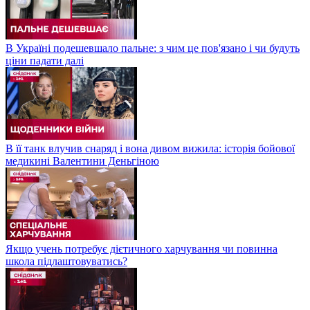
В Україні подешевшало пальне: з чим це пов'язано і чи будуть
ціни падати далі
В її танк влучив снаряд і вона дивом вижила: історія бойової
медикині Валентини Деньгіною
Якщо учень потребує дієтичного харчування чи повинна
школа підлаштовуватись?