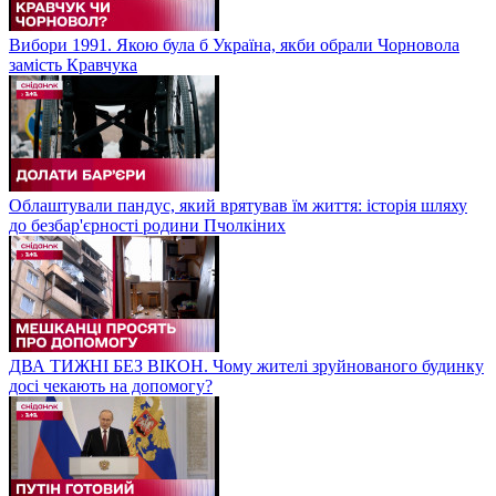
Вибори 1991. Якою була б Україна, якби обрали Чорновола
замість Кравчука
Облаштували пандус, який врятував їм життя: історія шляху
до безбар'єрності родини Пчолкіних
ДВА ТИЖНІ БЕЗ ВІКОН. Чому жителі зруйнованого будинку
досі чекають на допомогу?