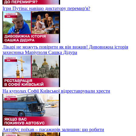
Ігри Путіна: навіщо диктатору перемир'я?
Лікарі не можуть повірити як він вижив! Дивовижна історія
захисника Маріуполя Сашка Дідура
На куполах Софії Київської відреставрували хрести
Автобус поїхав – пасажирів залишив: що робити