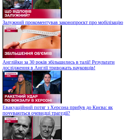
Залужний прокоментував законопроєкт про мобілізацію
Англійки за 30 років збільшились в талії! Результати
дослідження в Англії тривожать науковців!
Евакуаційний потяг з Херсона прибув до Києва: як
почуваються очевидці трагедії?