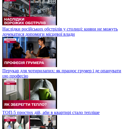
Наслідки російських обстрілів у столиці: кияни не можуть
дочекатися допомоги місцевої влади
Перукар для чотирилапих: як працює грумер і де опанувати
цю професію
ТОП-5 простих дій, аби в квартирі стало тепліше