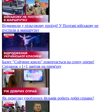
Відмовили у пільговому проїзді! У Полтаві військову не
пустили в маршрутку
Балет "Сойчине крило" повертається на сцену опери!
Сніданок з 1+1 завітав на прем'єру
Як перегляд улюблених фільмів робить добрі справи?