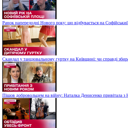
Ранок напередодні Нового року: що відбувається на Софійськи
Скандал у танцювальному гуртку на Київщині: чи справді збир
Пішов добровольцем на війну: Наталка Денисенко привітала з