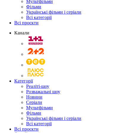
Мультфільми
Фільми
Українські фільми і серіали
Всі категорії
Всі проєкти
Канали
Категорії
Реаліті-шоу
Розважальні шоу
Новини
Серіали
Мультфільми
Фільми
Українські фільми і серіали
Всі категорії
Всі проєкти