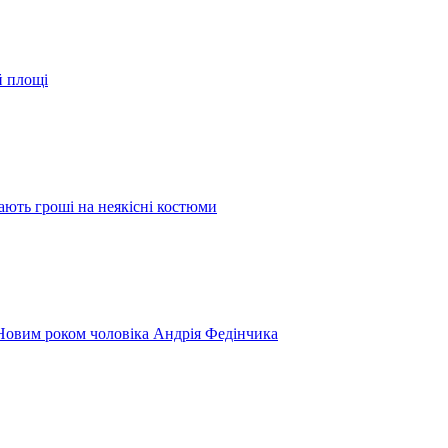
й площі
ають гроші на неякісні костюми
 Новим роком чоловіка Андрія Федінчика