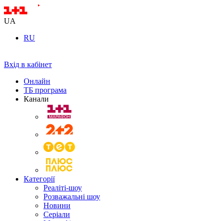
UA
RU
Вхід в кабінет
Онлайн
ТБ програма
Канали
Категорії
Реаліті-шоу
Розважальні шоу
Новини
Серіали