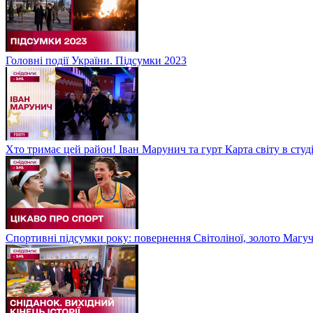
Головні події України. Підсумки 2023
Хто тримає цей район! Іван Марунич та гурт Карта світу в студ
Спортивні підсумки року: повернення Світоліної, золото Магу