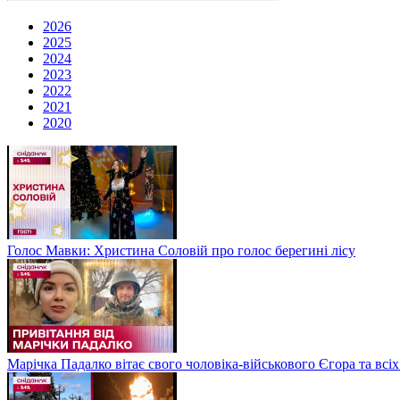
2026
2025
2024
2023
2022
2021
2020
Голос Мавки: Христина Соловій про голос берегині лісу
Марічка Падалко вітає свого чоловіка-військового Єгора та всі