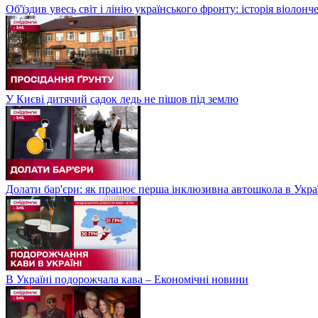
Об'їздив увесь світ і лінію українського фронту: історія віолон
У Києві дитячий садок ледь не пішов під землю
Долати бар'єри: як працює перша інклюзивна автошкола в Укра
В Україні подорожчала кава – Економічні новини