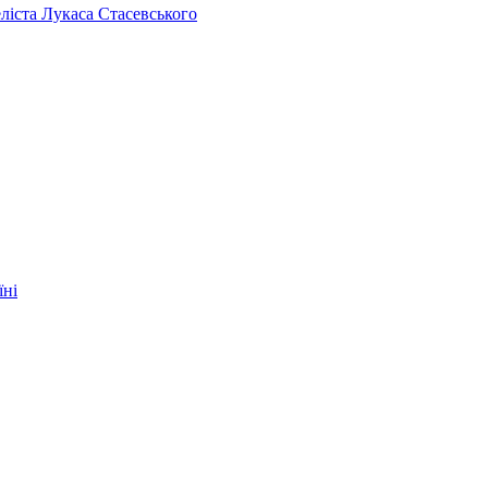
челіста Лукаса Стасевського
їні