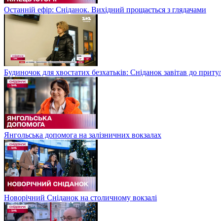
Останній ефір: Сніданок. Вихідний прощається з глядачами
Будиночок для хвостатих безхатьків: Сніданок завітав до приту
Янгольська допомога на залізничних вокзалах
Новорічний Сніданок на столичному вокзалі