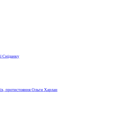
ії Сніданку
чіх, протистояння Ольги Харлан