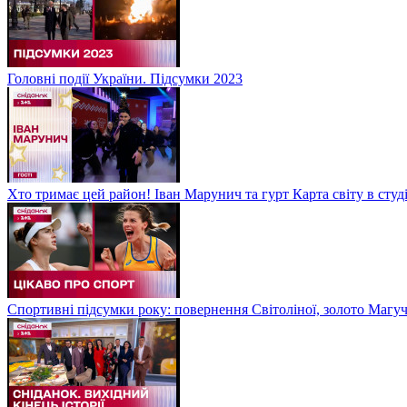
Головні події України. Підсумки 2023
Хто тримає цей район! Іван Марунич та гурт Карта світу в студ
Спортивні підсумки року: повернення Світоліної, золото Магу