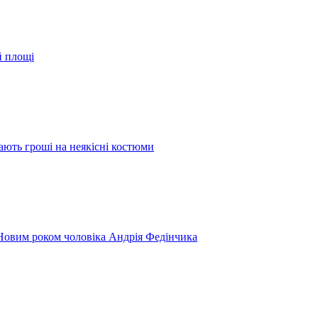
й площі
ають гроші на неякісні костюми
 Новим роком чоловіка Андрія Федінчика