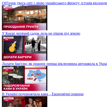
Об'їздив увесь світ і лінію українського фронту: історія віолон
У Києві дитячий садок ледь не пішов під землю
Долати бар'єри: як працює перша інклюзивна автошкола в Укра
В Україні подорожчала кава – Економічні новини