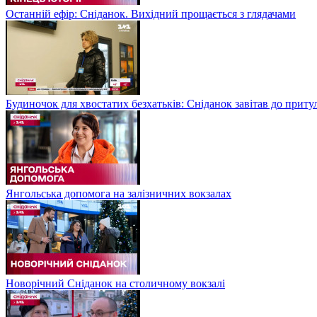
Останній ефір: Сніданок. Вихідний прощається з глядачами
Будиночок для хвостатих безхатьків: Сніданок завітав до приту
Янгольська допомога на залізничних вокзалах
Новорічний Сніданок на столичному вокзалі