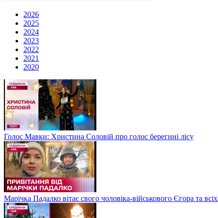
2026
2025
2024
2023
2022
2021
2020
Голос Мавки: Христина Соловій про голос берегині лісу
Марічка Падалко вітає свого чоловіка-військового Єгора та всі