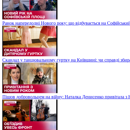
Ранок напередодні Нового року: що відбувається на Софійськи
Скандал у танцювальному гуртку на Київщині: чи справді збир
Пішов добровольцем на війну: Наталка Денисенко привітала з