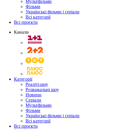
Мультфільми
Фільми
Українські фільми і серіали
Всі категорії
Всі проєкти
Канали
Категорії
Реаліті-шоу
Розважальні шоу
Новини
Серіали
Мультфільми
Фільми
Українські фільми і серіали
Всі категорії
Всі проєкти