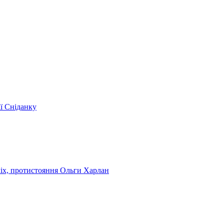
ії Сніданку
чіх, протистояння Ольги Харлан