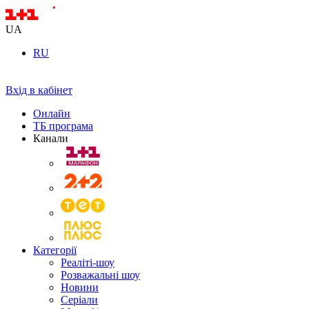
UA
RU
Вхід в кабінет
Онлайн
ТБ програма
Канали
Категорії
Реаліті-шоу
Розважальні шоу
Новини
Серіали