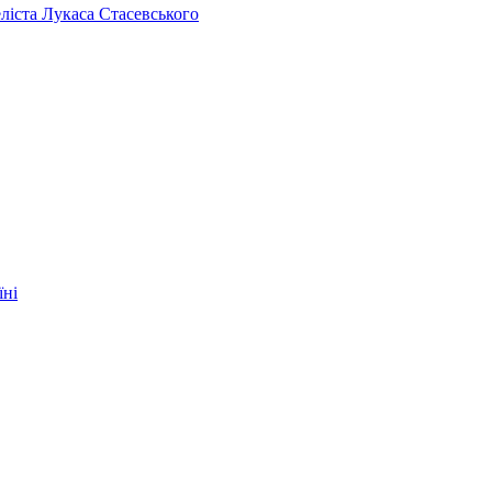
челіста Лукаса Стасевського
їні