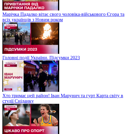
Марічка Падалко вітає свого чоловіка-військового Єгора та
всіх українців з Новим роком
Головні події України. Підсумки 2023
Хто тримає цей район! Іван Марунич та гурт Карта світу в
студії Сніданку