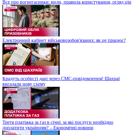
Все про вогнегасники: види, правила користування, огляд цін
Електронний кабінет військовозобов'язаних: як це працює?
Крадуть особисті дані через СМС-повідомлення! Шахраї
вигадали нову схему
Третя платіжка за газ в січні: за які послуги необхідно
доплатити українцям? – Економічні новини