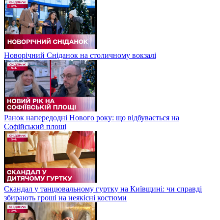
Новорічний Сніданок на столичному вокзалі
Ранок напередодні Нового року: що відбувається на
Софійський площі
Скандал у танцювальному гуртку на Київщині: чи справді
збирають гроші на неякісні костюми