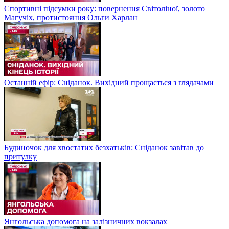
Спортивні підсумки року: повернення Світоліної, золото
Магучіх, протистояння Ольги Харлан
Останній ефір: Сніданок. Вихідний прощається з глядачами
Будиночок для хвостатих безхатьків: Сніданок завітав до
притулку
Янгольська допомога на залізничних вокзалах