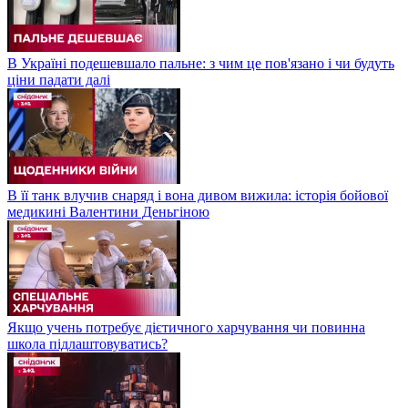
В Україні подешевшало пальне: з чим це пов'язано і чи будуть
ціни падати далі
В її танк влучив снаряд і вона дивом вижила: історія бойової
медикині Валентини Деньгіною
Якщо учень потребує дієтичного харчування чи повинна
школа підлаштовуватись?