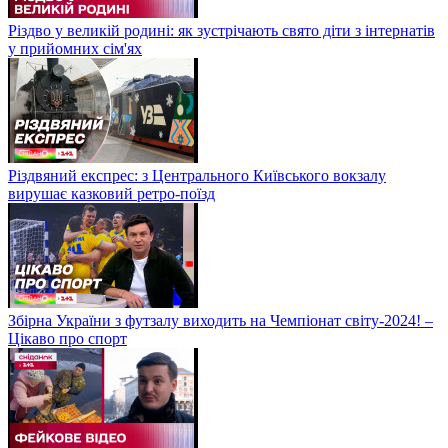
Різдво у великій родині: як зустрічають свято діти з інтернатів
у прийомних сім'ях
Різдвяний експрес: з Центрального Київського вокзалу
вирушає казковий ретро-поїзд
Збірна України з футзалу виходить на Чемпіонат світу-2024! –
Цікаво про спорт