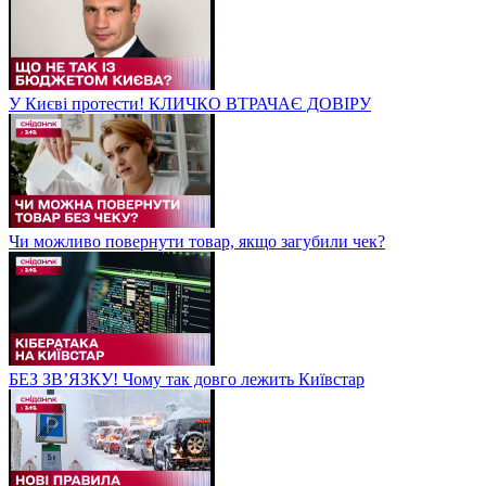
У Києві протести! КЛИЧКО ВТРАЧАЄ ДОВІРУ
Чи можливо повернути товар, якщо загубили чек?
БЕЗ ЗВʼЯЗКУ! Чому так довго лежить Київстар