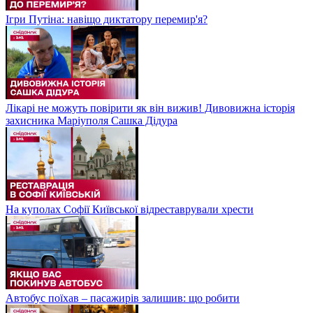
Ігри Путіна: навіщо диктатору перемир'я?
Лікарі не можуть повірити як він вижив! Дивовижна історія
захисника Маріуполя Сашка Дідура
На куполах Софії Київської відреставрували хрести
Автобус поїхав – пасажирів залишив: що робити