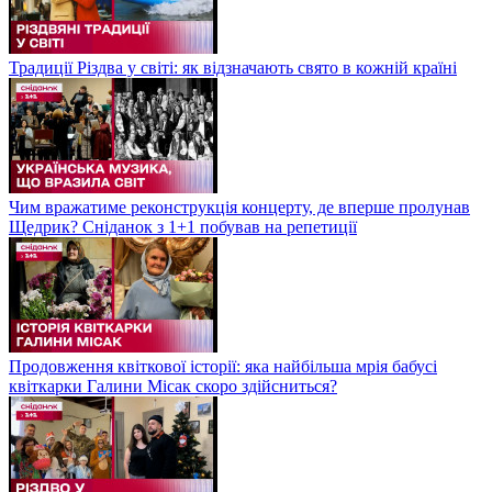
Традиції Різдва у світі: як відзначають свято в кожній країні
Чим вражатиме реконструкція концерту, де вперше пролунав
Щедрик? Сніданок з 1+1 побував на репетиції
Продовження квіткової історії: яка найбільша мрія бабусі
квіткарки Галини Місак скоро здійсниться?