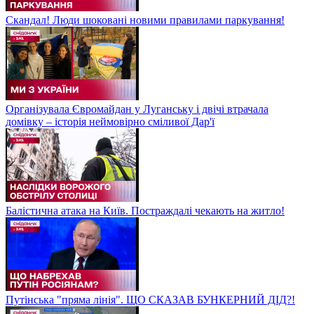
Скандал! Люди шоковані новими правилами паркування!
Організувала Євромайдан у Луганську і двічі втрачала
домівку – історія неймовірно сміливої Дар'ї
Балістична атака на Київ. Постраждалі чекають на житло!
Путінська "пряма лінія". ЩО СКАЗАВ БУНКЕРНИЙ ДІД?!