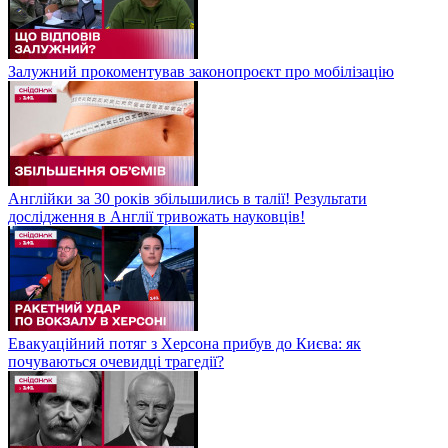
Залужний прокоментував законопроєкт про мобілізацію
Англійки за 30 років збільшились в талії! Результати
дослідження в Англії тривожать науковців!
Евакуаційний потяг з Херсона прибув до Києва: як
почуваються очевидці трагедії?