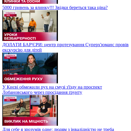
5000 гривень за ялинку!!! Звідки береться така ціна?
ДОЛАТИ БАР'ЄРИ: центр протезування Суперх'юманс провів
екскурсію для дітей
У Києві обмежили рух на смузі з'їзду на проспект
Лобановського через просідання ґрунту
Для себе я зрозумів одне: людям з інвалідністю не треба