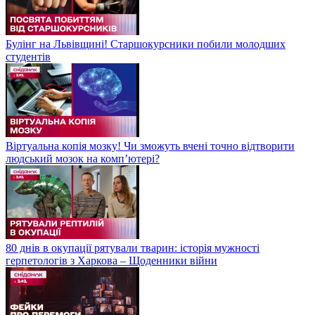
Булінг на Львівщині! Старшокурсники побили молодших
студентів
Віртуальна копія мозку! Чи зможуть вчені точно відтворити
людський мозок на компʼютері?
80 днів в окупації рятували тварин: історія мужності
герпетологів з Харкова – Щоденники війни