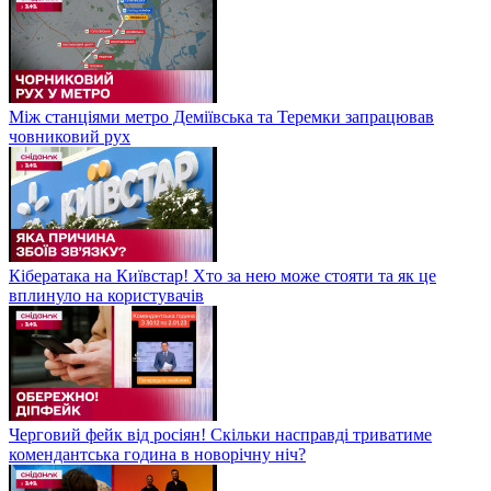
Між станціями метро Деміївська та Теремки запрацював
човниковий рух
Кібератака на Київстар! Хто за нею може стояти та як це
вплинуло на користувачів
Черговий фейк від росіян! Скільки насправді триватиме
комендантська година в новорічну ніч?