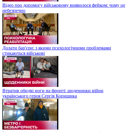
Відео про допомогу військовому виявилося фейком: чому це
небезпечно
Долати бар'єри: з якими психологічними проблемами
стикаються військові
Втратив обидві ноги на фронті: щоденники війни
українського героя Сергія Копищика