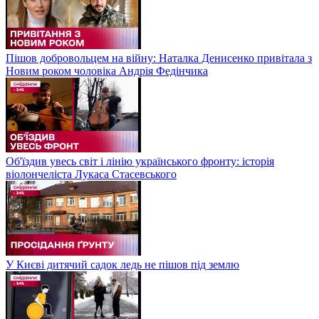
Пішов добровольцем на війну: Наталка Денисенко привітала з
Новим роком чоловіка Андрія Федінчика
Об'їздив увесь світ і лінію українського фронту: історія
віолончеліста Лукаса Стасевського
У Києві дитячий садок ледь не пішов під землю