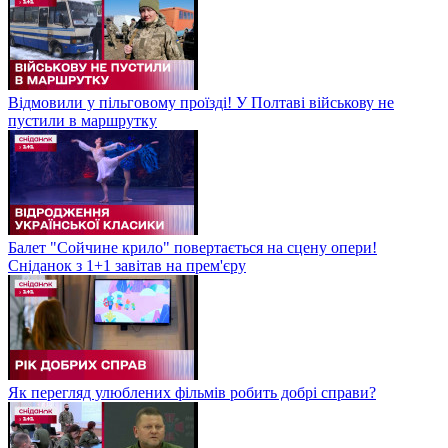
Відмовили у пільговому проїзді! У Полтаві військову не
пустили в маршрутку
Балет "Сойчине крило" повертається на сцену опери!
Сніданок з 1+1 завітав на прем'єру
Як перегляд улюблених фільмів робить добрі справи?