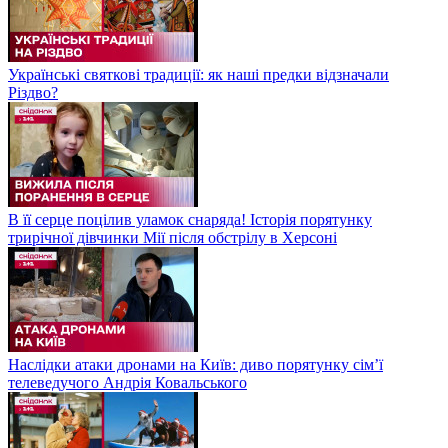
Українські святкові традиції: як наші предки відзначали
Різдво?
В її серце поцілив уламок снаряда! Історія порятунку
трирічної дівчинки Мії після обстрілу в Херсоні
Наслідки атаки дронами на Київ: диво порятунку сім’ї
телеведучого Андрія Ковальського