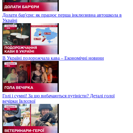
Долати бар'єри: як працює перша інклюзивна автошкола в
Україні
В Україні подорожчала кава – Економічні новини
Голі і сумні! За що вибачаються путіністи? Деталі голої
вечірки Івлєєвої