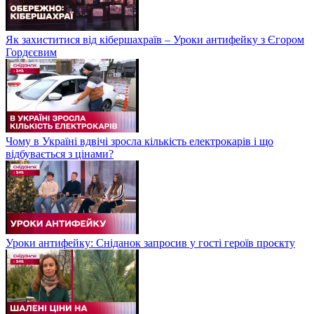
Як захиститися від кібершахраїв – Уроки антифейку з Єгором
Гордєєвим
Чому в Україні вдвічі зросла кількість електрокарів і що
відбувається з цінами?
Уроки антифейку: Сніданок запросив у гості героїв проєкту