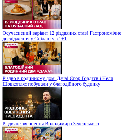
Осучаснений варіант 12 різдвяних став! Гастрономічне
дослідження у Сніданку з 1+1
Різдво в родинному домі Дача! Єгор Гордєєв і Неля
Шовкопляс побували у благодійного будинку
Різдвяне звернення Володимира Зеленського