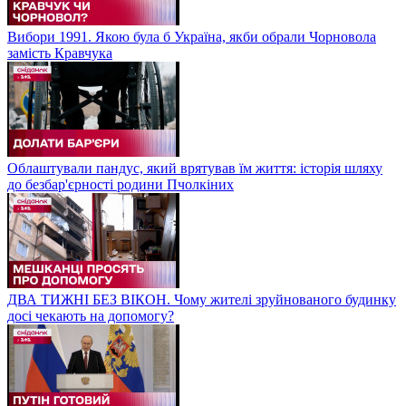
Вибори 1991. Якою була б Україна, якби обрали Чорновола
замість Кравчука
Облаштували пандус, який врятував їм життя: історія шляху
до безбар'єрності родини Пчолкіних
ДВА ТИЖНІ БЕЗ ВІКОН. Чому жителі зруйнованого будинку
досі чекають на допомогу?