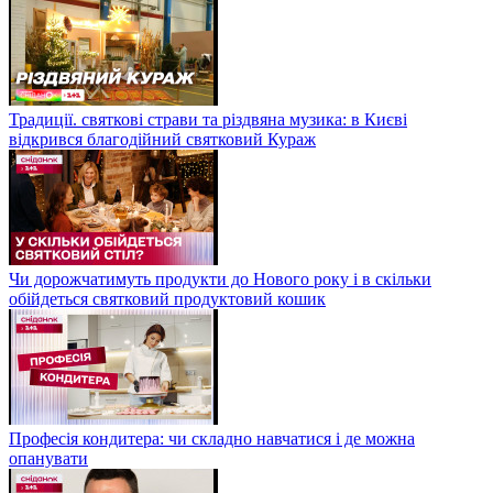
Традиції. святкові страви та різдвяна музика: в Києві
відкрився благодійний святковий Кураж
Чи дорожчатимуть продукти до Нового року і в скільки
обійдеться святковий продуктовий кошик
Професія кондитера: чи складно навчатися і де можна
опанувати