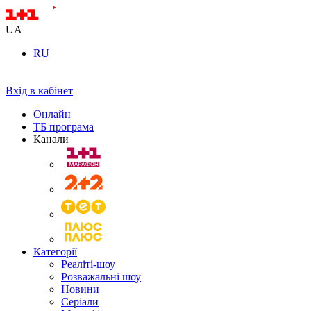
UA
RU
Вхід в кабінет
Онлайн
ТБ програма
Канали
Категорії
Реаліті-шоу
Розважальні шоу
Новини
Серіали