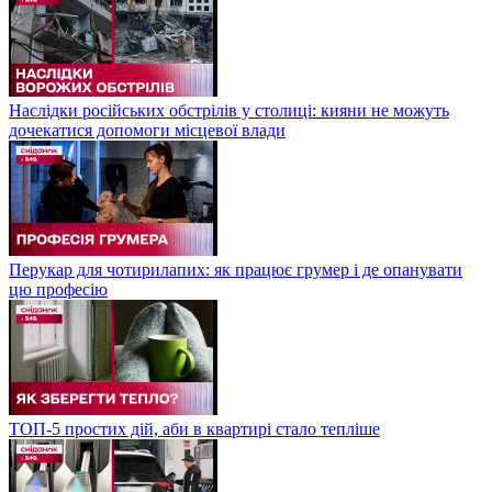
Наслідки російських обстрілів у столиці: кияни не можуть
дочекатися допомоги місцевої влади
Перукар для чотирилапих: як працює грумер і де опанувати
цю професію
ТОП-5 простих дій, аби в квартирі стало тепліше