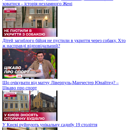
ховатися – історія незламного Жені
Дітей загиблого бійця не пустили в укриття через собаку. Хто
ж насправді відповідальний?
Що очікувати від матчу Ліверпуль-Манчестер Юнайтед? –
Цікаво про спорт
У Києві руйнують унікальну садибу 19 століття