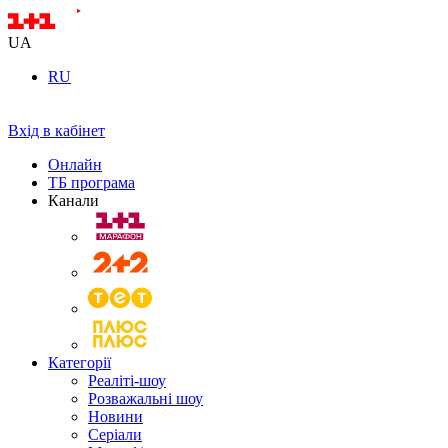
UA
RU
Вхід в кабінет
Онлайн
ТБ програма
Канали
Категорії
Реаліті-шоу
Розважальні шоу
Новини
Серіали