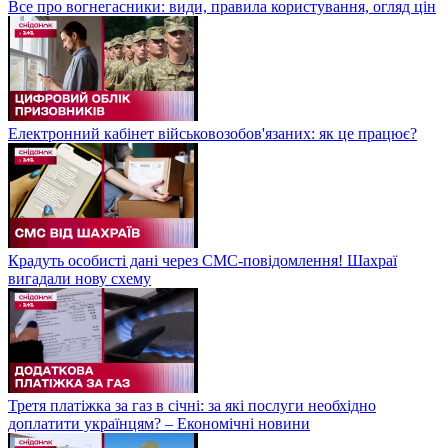
Все про вогнегасники: види, правила користування, огляд цін
Електронний кабінет військовозобов'язаних: як це працює?
Крадуть особисті дані через СМС-повідомлення! Шахраї
вигадали нову схему
Третя платіжка за газ в січні: за які послуги необхідно
доплатити українцям? – Економічні новини