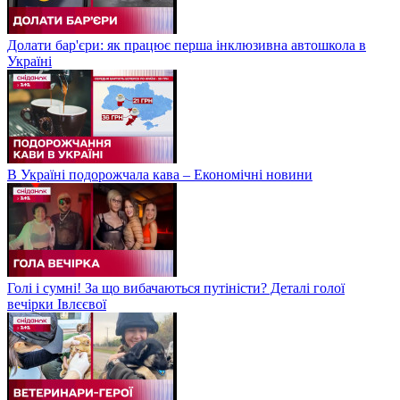
Долати бар'єри: як працює перша інклюзивна автошкола в
Україні
В Україні подорожчала кава – Економічні новини
Голі і сумні! За що вибачаються путіністи? Деталі голої
вечірки Івлєєвої