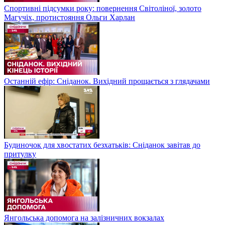
Спортивні підсумки року: повернення Світоліної, золото
Магучіх, протистояння Ольги Харлан
Останній ефір: Сніданок. Вихідний прощається з глядачами
Будиночок для хвостатих безхатьків: Сніданок завітав до
притулку
Янгольська допомога на залізничних вокзалах