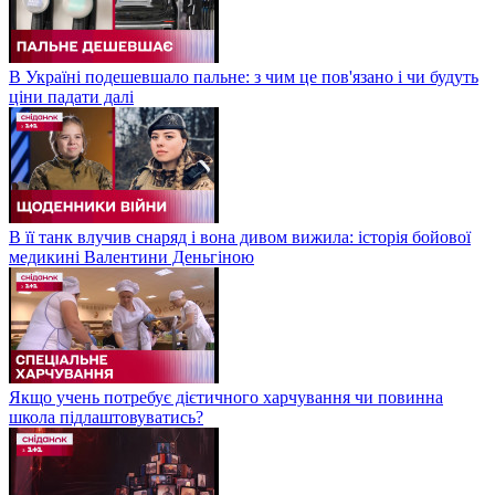
В Україні подешевшало пальне: з чим це пов'язано і чи будуть
ціни падати далі
В її танк влучив снаряд і вона дивом вижила: історія бойової
медикині Валентини Деньгіною
Якщо учень потребує дієтичного харчування чи повинна
школа підлаштовуватись?