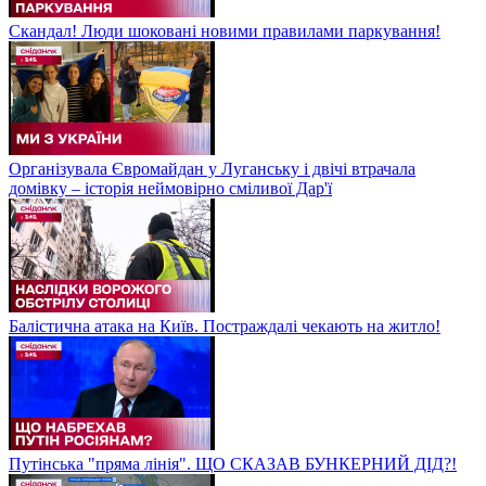
Скандал! Люди шоковані новими правилами паркування!
Організувала Євромайдан у Луганську і двічі втрачала
домівку – історія неймовірно сміливої Дар'ї
Балістична атака на Київ. Постраждалі чекають на житло!
Путінська "пряма лінія". ЩО СКАЗАВ БУНКЕРНИЙ ДІД?!