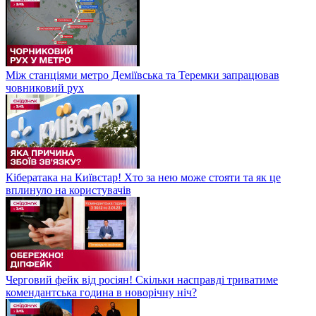
Між станціями метро Деміївська та Теремки запрацював
човниковий рух
Кібератака на Київстар! Хто за нею може стояти та як це
вплинуло на користувачів
Черговий фейк від росіян! Скільки насправді триватиме
комендантська година в новорічну ніч?