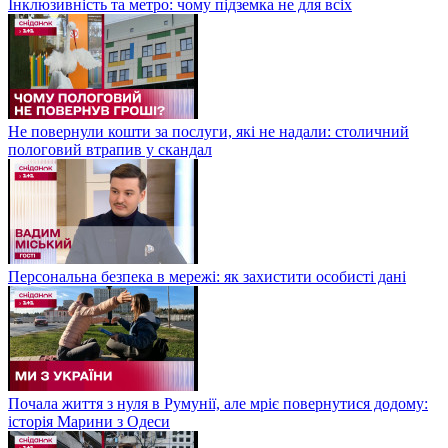
Інклюзивність та метро: чому підземка не для всіх
Не повернули кошти за послуги, які не надали: столичний
пологовий втрапив у скандал
Персональна безпека в мережі: як захистити особисті дані
Почала життя з нуля в Румунії, але мріє повернутися додому:
історія Марини з Одеси