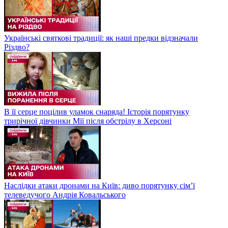
Українські святкові традиції: як наші предки відзначали
Різдво?
В її серце поцілив уламок снаряда! Історія порятунку
трирічної дівчинки Мії після обстрілу в Херсоні
Наслідки атаки дронами на Київ: диво порятунку сім’ї
телеведучого Андрія Ковальського