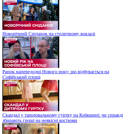
Новорічний Сніданок на столичному вокзалі
Ранок напередодні Нового року: що відбувається на
Софійський площі
Скандал у танцювальному гуртку на Київщині: чи справді
збирають гроші на неякісні костюми