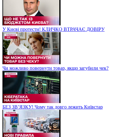
У Києві протести! КЛИЧКО ВТРАЧАЄ ДОВІРУ
Чи можливо повернути товар, якщо загубили чек?
БЕЗ ЗВʼЯЗКУ! Чому так довго лежить Київстар