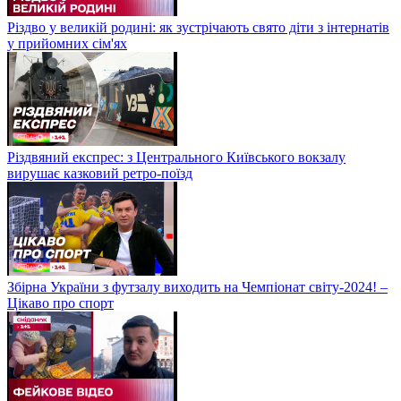
Різдво у великій родині: як зустрічають свято діти з інтернатів
у прийомних сім'ях
Різдвяний експрес: з Центрального Київського вокзалу
вирушає казковий ретро-поїзд
Збірна України з футзалу виходить на Чемпіонат світу-2024! –
Цікаво про спорт