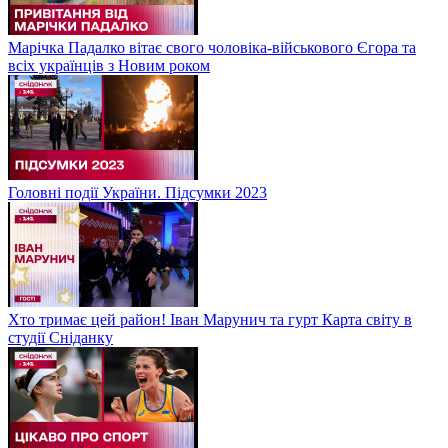
Марічка Падалко вітає свого чоловіка-військового Єгора та
всіх українців з Новим роком
Головні події України. Підсумки 2023
Хто тримає цей район! Іван Марунич та гурт Карта світу в
студії Сніданку