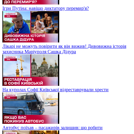
Ігри Путіна: навіщо диктатору перемир'я?
Лікарі не можуть повірити як він вижив! Дивовижна історія
захисника Маріуполя Сашка Дідура
На куполах Софії Київської відреставрували хрести
Автобус поїхав – пасажирів залишив: що робити