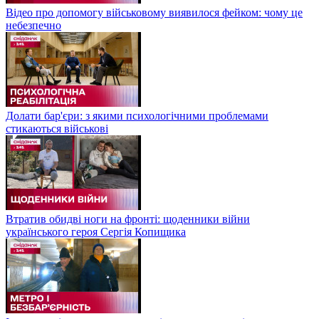
Відео про допомогу військовому виявилося фейком: чому це
небезпечно
Долати бар'єри: з якими психологічними проблемами
стикаються військові
Втратив обидві ноги на фронті: щоденники війни
українського героя Сергія Копищика