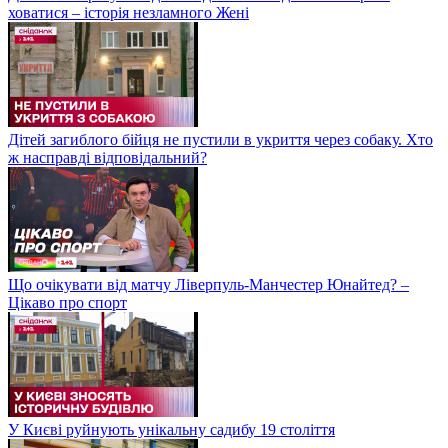
ховатися – історія незламного Жені
Дітей загиблого бійця не пустили в укриття через собаку. Хто
ж насправді відповідальний?
Що очікувати від матчу Ліверпуль-Манчестер Юнайтед? –
Цікаво про спорт
У Києві руйнують унікальну садибу 19 століття