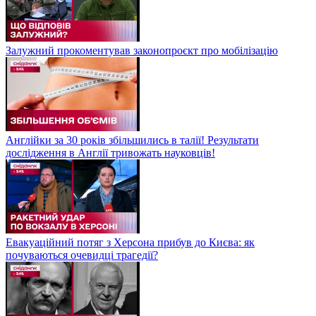
Залужний прокоментував законопроєкт про мобілізацію
Англійки за 30 років збільшились в талії! Результати
дослідження в Англії тривожать науковців!
Евакуаційний потяг з Херсона прибув до Києва: як
почуваються очевидці трагедії?