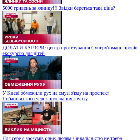
5000 гривень за ялинку!!! Звідки береться така ціна?
ДОЛАТИ БАР'ЄРИ: центр протезування Суперх'юманс провів
екскурсію для дітей
У Києві обмежили рух на смузі з'їзду на проспект
Лобановського через просідання ґрунту
Для себе я зрозумів одне: людям з інвалідністю не треба