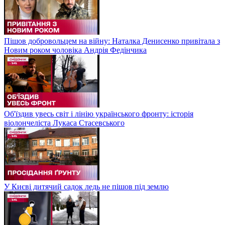
Пішов добровольцем на війну: Наталка Денисенко привітала з
Новим роком чоловіка Андрія Федінчика
Об'їздив увесь світ і лінію українського фронту: історія
віолончеліста Лукаса Стасевського
У Києві дитячий садок ледь не пішов під землю