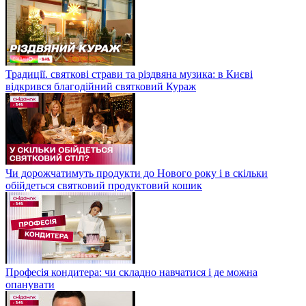
Традиції. святкові страви та різдвяна музика: в Києві
відкрився благодійний святковий Кураж
Чи дорожчатимуть продукти до Нового року і в скільки
обійдеться святковий продуктовий кошик
Професія кондитера: чи складно навчатися і де можна
опанувати