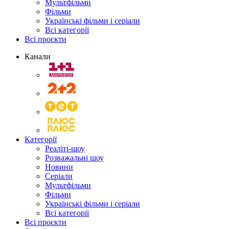
Мультфільми
Фільми
Українські фільми і серіали
Всі категорії
Всі проєкти
Канали
Категорії
Реаліті-шоу
Розважальні шоу
Новини
Серіали
Мультфільми
Фільми
Українські фільми і серіали
Всі категорії
Всі проєкти