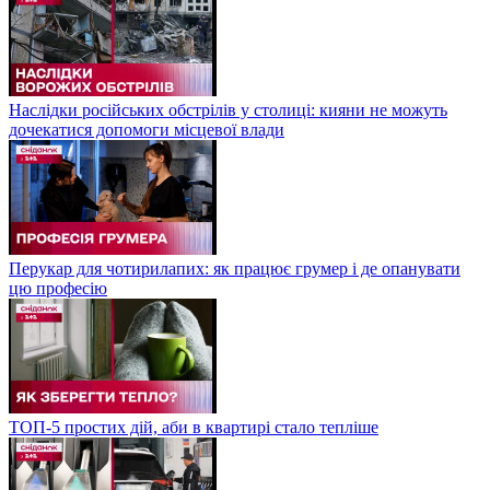
Наслідки російських обстрілів у столиці: кияни не можуть
дочекатися допомоги місцевої влади
Перукар для чотирилапих: як працює грумер і де опанувати
цю професію
ТОП-5 простих дій, аби в квартирі стало тепліше