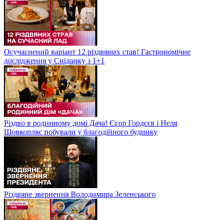
Осучаснений варіант 12 різдвяних став! Гастрономічне
дослідження у Сніданку з 1+1
Різдво в родинному домі Дача! Єгор Гордєєв і Неля
Шовкопляс побували у благодійного будинку
Різдвяне звернення Володимира Зеленського