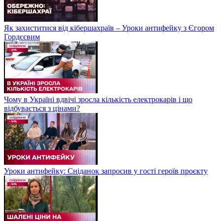
Як захиститися від кібершахраїв – Уроки антифейку з Єгором
Гордєєвим
Чому в Україні вдвічі зросла кількість електрокарів і що
відбувається з цінами?
Уроки антифейку: Сніданок запросив у гості героїв проєкту