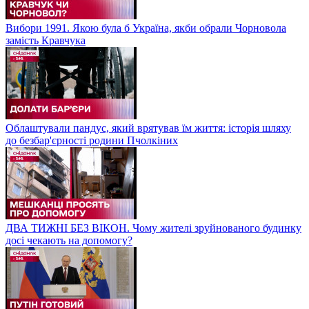
Вибори 1991. Якою була б Україна, якби обрали Чорновола
замість Кравчука
Облаштували пандус, який врятував їм життя: історія шляху
до безбар'єрності родини Пчолкіних
ДВА ТИЖНІ БЕЗ ВІКОН. Чому жителі зруйнованого будинку
досі чекають на допомогу?