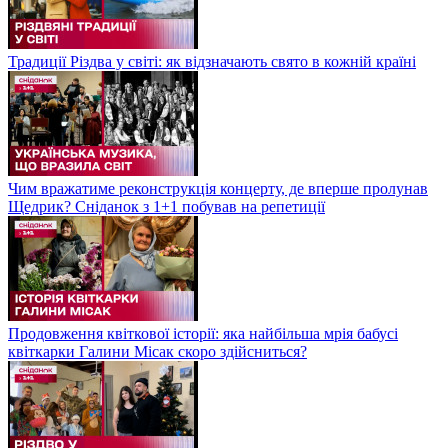
Традиції Різдва у світі: як відзначають свято в кожній країні
Чим вражатиме реконструкція концерту, де вперше пролунав
Щедрик? Сніданок з 1+1 побував на репетиції
Продовження квіткової історії: яка найбільша мрія бабусі
квіткарки Галини Місак скоро здійсниться?