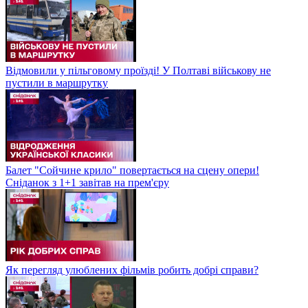
Відмовили у пільговому проїзді! У Полтаві військову не
пустили в маршрутку
Балет "Сойчине крило" повертається на сцену опери!
Сніданок з 1+1 завітав на прем'єру
Як перегляд улюблених фільмів робить добрі справи?