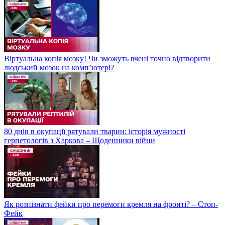
Булінг на Львівщині! Старшокурсники побили молодших
студентів
Віртуальна копія мозку! Чи зможуть вчені точно відтворити
людський мозок на компʼютері?
80 днів в окупації рятували тварин: історія мужності
герпетологів з Харкова – Щоденники війни