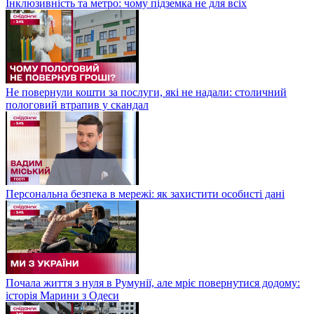
Інклюзивність та метро: чому підземка не для всіх
Не повернули кошти за послуги, які не надали: столичний
пологовий втрапив у скандал
Персональна безпека в мережі: як захистити особисті дані
Почала життя з нуля в Румунії, але мріє повернутися додому:
історія Марини з Одеси