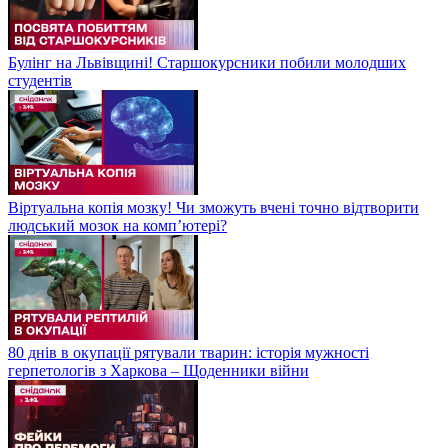
Булінг на Львівщині! Старшокурсники побили молодших
студентів
Віртуальна копія мозку! Чи зможуть вчені точно відтворити
людський мозок на компʼютері?
80 днів в окупації рятували тварин: історія мужності
герпетологів з Харкова – Щоденники війни