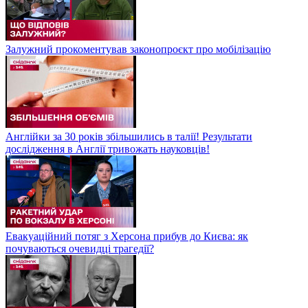
Залужний прокоментував законопроєкт про мобілізацію
Англійки за 30 років збільшились в талії! Результати
дослідження в Англії тривожать науковців!
Евакуаційний потяг з Херсона прибув до Києва: як
почуваються очевидці трагедії?