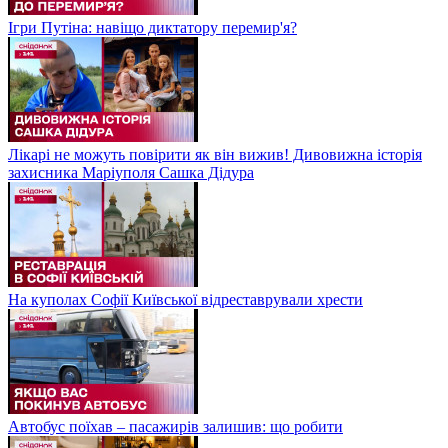
Ігри Путіна: навіщо диктатору перемир'я?
Лікарі не можуть повірити як він вижив! Дивовижна історія
захисника Маріуполя Сашка Дідура
На куполах Софії Київської відреставрували хрести
Автобус поїхав – пасажирів залишив: що робити