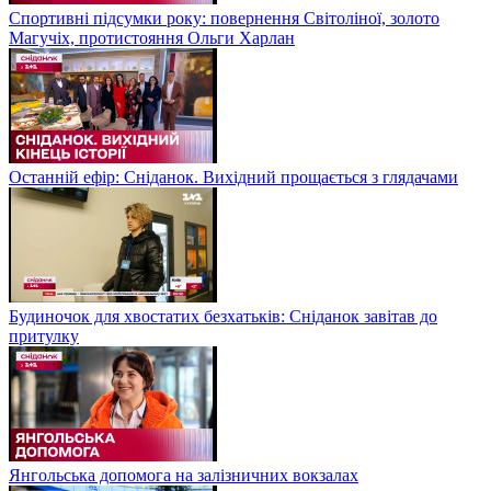
Спортивні підсумки року: повернення Світоліної, золото
Магучіх, протистояння Ольги Харлан
Останній ефір: Сніданок. Вихідний прощається з глядачами
Будиночок для хвостатих безхатьків: Сніданок завітав до
притулку
Янгольська допомога на залізничних вокзалах