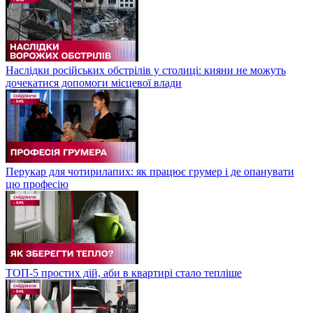
Наслідки російських обстрілів у столиці: кияни не можуть
дочекатися допомоги місцевої влади
Перукар для чотирилапих: як працює грумер і де опанувати
цю професію
ТОП-5 простих дій, аби в квартирі стало тепліше