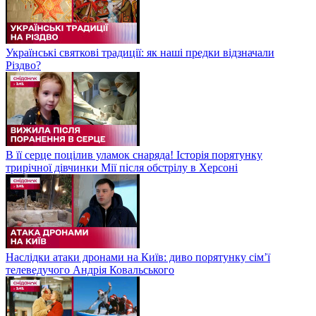
Українські святкові традиції: як наші предки відзначали
Різдво?
В її серце поцілив уламок снаряда! Історія порятунку
трирічної дівчинки Мії після обстрілу в Херсоні
Наслідки атаки дронами на Київ: диво порятунку сім’ї
телеведучого Андрія Ковальського