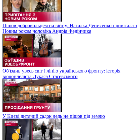
Пішов добровольцем на війну: Наталка Денисенко привітала з
Новим роком чоловіка Андрія Федінчика
Об'їздив увесь світ і лінію українського фронту: історія
віолончеліста Лукаса Стасевського
У Києві дитячий садок ледь не пішов під землю