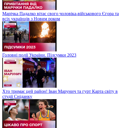
Марічка Падалко вітає свого чоловіка-військового Єгора та
всіх українців з Новим роком
Головні події України. Підсумки 2023
Хто тримає цей район! Іван Марунич та гурт Карта світу в
студії Сніданку