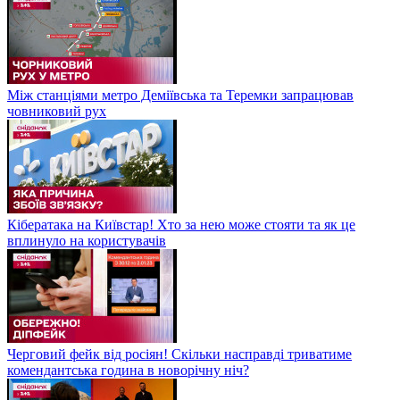
Між станціями метро Деміївська та Теремки запрацював
човниковий рух
Кібератака на Київстар! Хто за нею може стояти та як це
вплинуло на користувачів
Черговий фейк від росіян! Скільки насправді триватиме
комендантська година в новорічну ніч?