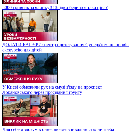
5000 гривень за ялинку!!! Звідки береться така ціна?
ДОЛАТИ БАР'ЄРИ: центр протезування Суперх'юманс провів
екскурсію для дітей
У Києві обмежили рух на смузі з'їзду на проспект
Лобановського через просідання ґрунту
Для себе я зрозумів одне: людям з інвалідністю не треба