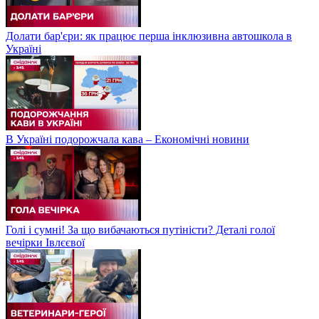
Долати бар'єри: як працює перша інклюзивна автошкола в
Україні
В Україні подорожчала кава – Економічні новини
Голі і сумні! За що вибачаються путіністи? Деталі голої
вечірки Івлєєвої