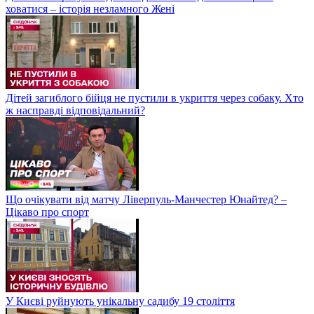
ховатися – історія незламного Жені
Дітей загиблого бійця не пустили в укриття через собаку. Хто
ж насправді відповідальний?
Що очікувати від матчу Ліверпуль-Манчестер Юнайтед? –
Цікаво про спорт
У Києві руйнують унікальну садибу 19 століття