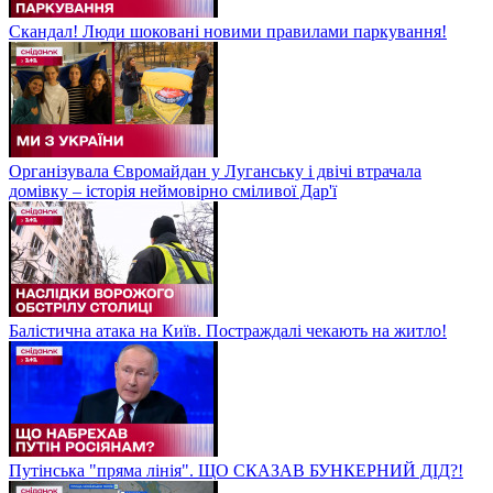
Скандал! Люди шоковані новими правилами паркування!
Організувала Євромайдан у Луганську і двічі втрачала
домівку – історія неймовірно сміливої Дар'ї
Балістична атака на Київ. Постраждалі чекають на житло!
Путінська "пряма лінія". ЩО СКАЗАВ БУНКЕРНИЙ ДІД?!