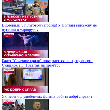
Відмовили у пільговому проїзді! У Полтаві військову не
пустили в маршрутку
Балет "Сойчине крило" повертається на сцену опери!
Сніданок з 1+1 завітав на прем'єру
Як перегляд улюблених фільмів робить добрі справи?