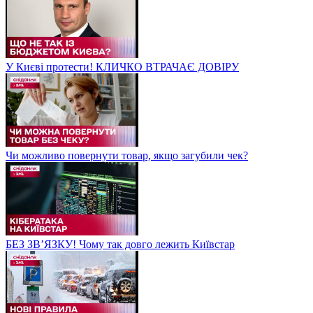
У Києві протести! КЛИЧКО ВТРАЧАЄ ДОВІРУ
Чи можливо повернути товар, якщо загубили чек?
БЕЗ ЗВʼЯЗКУ! Чому так довго лежить Київстар