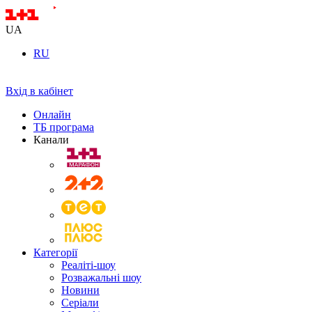
UA
RU
Вхід в кабінет
Онлайн
ТБ програма
Канали
Категорії
Реаліті-шоу
Розважальні шоу
Новини
Серіали