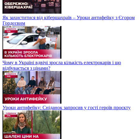
Як захиститися від кібершахраїв – Уроки антифейку з Єгором
Гордєєвим
Чому в Україні вдвічі зросла кількість електрокарів і що
відбувається з цінами?
Уроки антифейку: Сніданок запросив у гості героїв проєкту