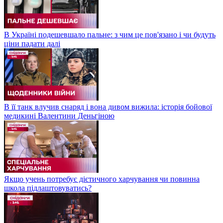
В Україні подешевшало пальне: з чим це пов'язано і чи будуть
ціни падати далі
В її танк влучив снаряд і вона дивом вижила: історія бойової
медикині Валентини Деньгіною
Якщо учень потребує дієтичного харчування чи повинна
школа підлаштовуватись?