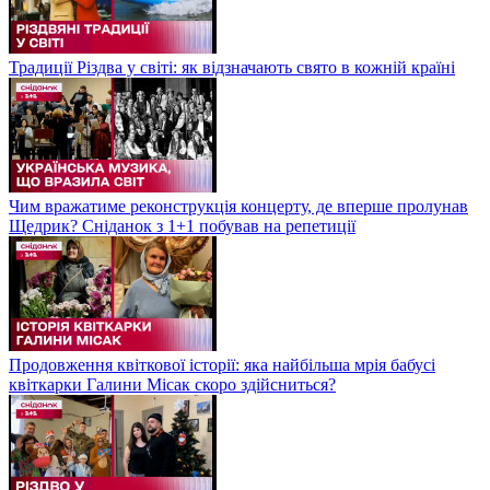
Традиції Різдва у світі: як відзначають свято в кожній країні
Чим вражатиме реконструкція концерту, де вперше пролунав
Щедрик? Сніданок з 1+1 побував на репетиції
Продовження квіткової історії: яка найбільша мрія бабусі
квіткарки Галини Місак скоро здійсниться?