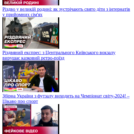
Різдво у великій родині: як зустрічають свято діти з інтернатів
у прийомних сім'ях
Різдвяний експрес: з Центрального Київського вокзалу
вирушає казковий ретро-поїзд
Збірна України з футзалу виходить на Чемпіонат світу-2024! –
Цікаво про спорт