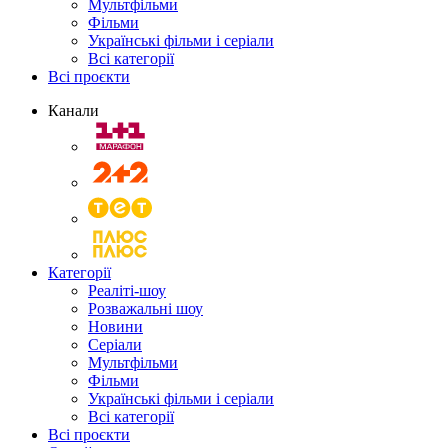
Мультфільми
Фільми
Українські фільми і серіали
Всі категорії
Всі проєкти
Канали
Категорії
Реаліті-шоу
Розважальні шоу
Новини
Серіали
Мультфільми
Фільми
Українські фільми і серіали
Всі категорії
Всі проєкти