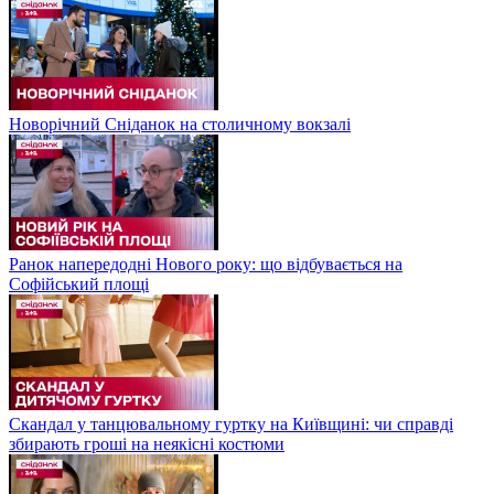
Новорічний Сніданок на столичному вокзалі
Ранок напередодні Нового року: що відбувається на
Софійський площі
Скандал у танцювальному гуртку на Київщині: чи справді
збирають гроші на неякісні костюми