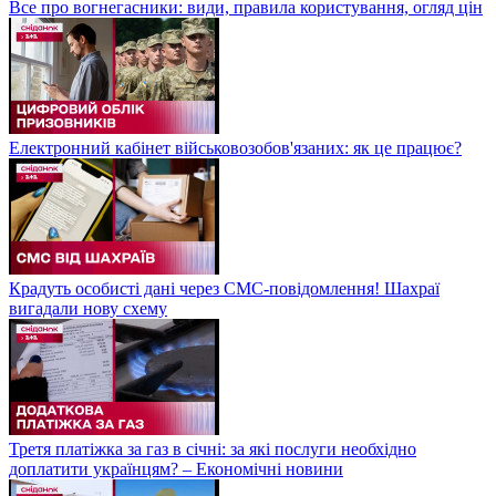
Все про вогнегасники: види, правила користування, огляд цін
Електронний кабінет військовозобов'язаних: як це працює?
Крадуть особисті дані через СМС-повідомлення! Шахраї
вигадали нову схему
Третя платіжка за газ в січні: за які послуги необхідно
доплатити українцям? – Економічні новини