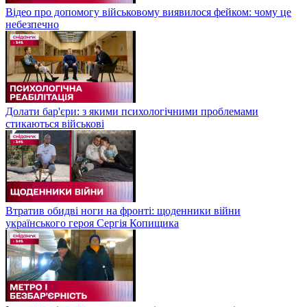
Відео про допомогу військовому виявилося фейком: чому це
небезпечно
Долати бар'єри: з якими психологічними проблемами
стикаються військові
Втратив обидві ноги на фронті: щоденники війни
українського героя Сергія Копищика