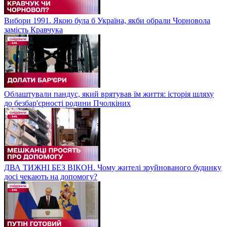
Вибори 1991. Якою була б Україна, якби обрали Чорновола
замість Кравчука
Облаштували пандус, який врятував їм життя: історія шляху
до безбар'єрності родини Пчолкіних
ДВА ТИЖНІ БЕЗ ВІКОН. Чому жителі зруйнованого будинку
досі чекають на допомогу?