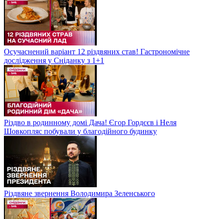
Осучаснений варіант 12 різдвяних став! Гастрономічне
дослідження у Сніданку з 1+1
Різдво в родинному домі Дача! Єгор Гордєєв і Неля
Шовкопляс побували у благодійного будинку
Різдвяне звернення Володимира Зеленського