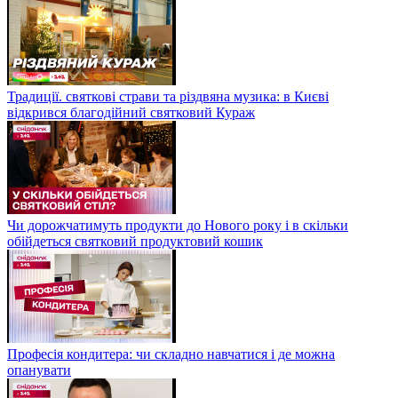
Традиції. святкові страви та різдвяна музика: в Києві
відкрився благодійний святковий Кураж
Чи дорожчатимуть продукти до Нового року і в скільки
обійдеться святковий продуктовий кошик
Професія кондитера: чи складно навчатися і де можна
опанувати