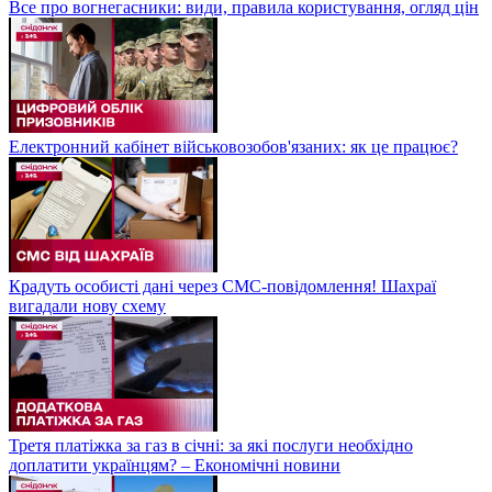
Все про вогнегасники: види, правила користування, огляд цін
Електронний кабінет військовозобов'язаних: як це працює?
Крадуть особисті дані через СМС-повідомлення! Шахраї
вигадали нову схему
Третя платіжка за газ в січні: за які послуги необхідно
доплатити українцям? – Економічні новини