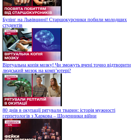
Булінг на Львівщині! Старшокурсники побили молодших
студентів
Віртуальна копія мозку! Чи зможуть вчені точно відтворити
людський мозок на компʼютері?
80 днів в окупації рятували тварин: історія мужності
герпетологів з Харкова – Щоденники війни