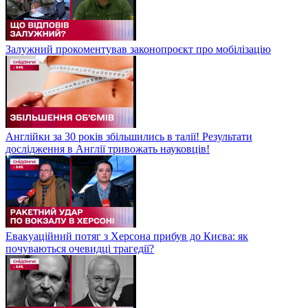
Залужний прокоментував законопроєкт про мобілізацію
Англійки за 30 років збільшились в талії! Результати
дослідження в Англії тривожать науковців!
Евакуаційний потяг з Херсона прибув до Києва: як
почуваються очевидці трагедії?