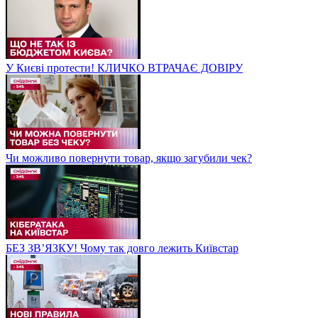
У Києві протести! КЛИЧКО ВТРАЧАЄ ДОВІРУ
Чи можливо повернути товар, якщо загубили чек?
БЕЗ ЗВʼЯЗКУ! Чому так довго лежить Київстар