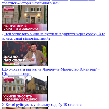
ховатися – історія незламного Жені
Дітей загиблого бійця не пустили в укриття через собаку. Хто
ж насправді відповідальний?
Що очікувати від матчу Ліверпуль-Манчестер Юнайтед? –
Цікаво про спорт
У Києві руйнують унікальну садибу 19 століття