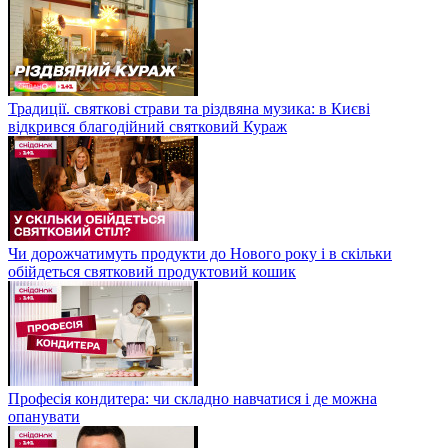
Традиції. святкові страви та різдвяна музика: в Києві
відкрився благодійний святковий Кураж
Чи дорожчатимуть продукти до Нового року і в скільки
обійдеться святковий продуктовий кошик
Професія кондитера: чи складно навчатися і де можна
опанувати