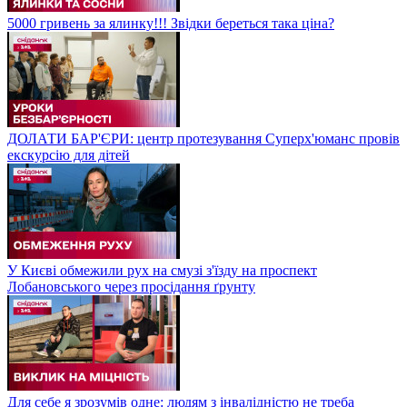
5000 гривень за ялинку!!! Звідки береться така ціна?
ДОЛАТИ БАР'ЄРИ: центр протезування Суперх'юманс провів
екскурсію для дітей
У Києві обмежили рух на смузі з'їзду на проспект
Лобановського через просідання ґрунту
Для себе я зрозумів одне: людям з інвалідністю не треба