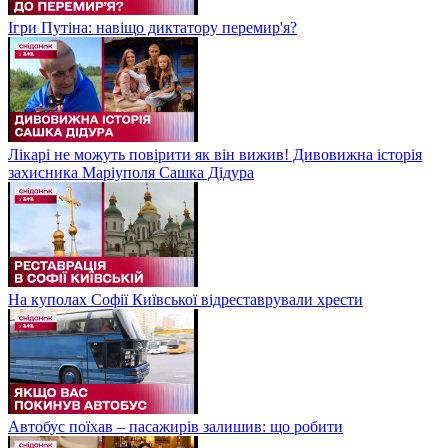
Ігри Путіна: навіщо диктатору перемир'я?
Лікарі не можуть повірити як він вижив! Дивовижна історія
захисника Маріуполя Сашка Дідура
На куполах Софії Київської відреставрували хрести
Автобус поїхав – пасажирів залишив: що робити