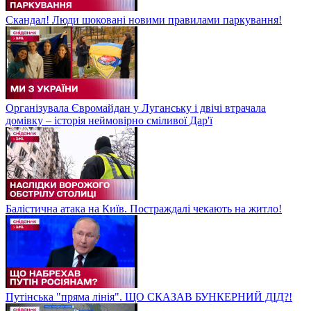
Скандал! Люди шоковані новими правилами паркування!
Організувала Євромайдан у Луганську і двічі втрачала
домівку – історія неймовірно сміливої Дар'ї
Балістична атака на Київ. Постраждалі чекають на житло!
Путінська "пряма лінія". ЩО СКАЗАВ БУНКЕРНИЙ ДІД?!