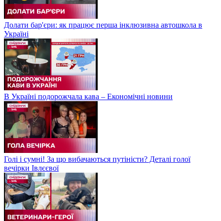
Долати бар'єри: як працює перша інклюзивна автошкола в
Україні
В Україні подорожчала кава – Економічні новини
Голі і сумні! За що вибачаються путіністи? Деталі голої
вечірки Івлєєвої