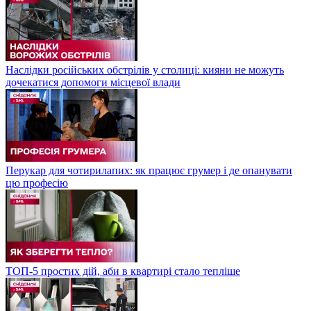
Наслідки російських обстрілів у столиці: кияни не можуть
дочекатися допомоги місцевої влади
Перукар для чотирилапих: як працює грумер і де опанувати
цю професію
ТОП-5 простих дій, аби в квартирі стало тепліше