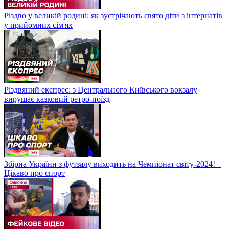
Різдво у великій родині: як зустрічають свято діти з інтернатів
у прийомних сім'ях
Різдвяний експрес: з Центрального Київського вокзалу
вирушає казковий ретро-поїзд
Збірна України з футзалу виходить на Чемпіонат світу-2024! –
Цікаво про спорт