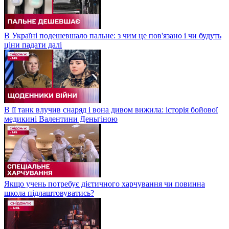
В Україні подешевшало пальне: з чим це пов'язано і чи будуть
ціни падати далі
В її танк влучив снаряд і вона дивом вижила: історія бойової
медикині Валентини Деньгіною
Якщо учень потребує дієтичного харчування чи повинна
школа підлаштовуватись?