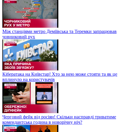
Між станціями метро Деміївська та Теремки запрацював
човниковий рух
Кібератака на Київстар! Хто за нею може стояти та як це
вплинуло на користувачів
Черговий фейк від росіян! Скільки насправді триватиме
комендантська година в новорічну ніч?