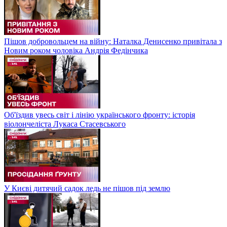
Пішов добровольцем на війну: Наталка Денисенко привітала з
Новим роком чоловіка Андрія Федінчика
Об'їздив увесь світ і лінію українського фронту: історія
віолончеліста Лукаса Стасевського
У Києві дитячий садок ледь не пішов під землю