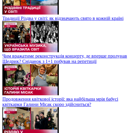
Традиції Різдва у світі: як відзначають свято в кожній країні
Чим вражатиме реконструкція концерту, де вперше пролунав
Щедрик? Сніданок з 1+1 побував на репетиції
Продовження квіткової історії: яка найбільша мрія бабусі
квіткарки Галини Місак скоро здійсниться?