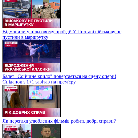
Відмовили у пільговому проїзді! У Полтаві військову не
пустили в маршрутку
Балет "Сойчине крило" повертається на сцену опери!
Сніданок з 1+1 завітав на прем'єру
Як перегляд улюблених фільмів робить добрі справи?