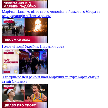
Марічка Падалко вітає свого чоловіка-військового Єгора та
всіх українців з Новим роком
Головні події України. Підсумки 2023
Хто тримає цей район! Іван Марунич та гурт Карта світу в
студії Сніданку