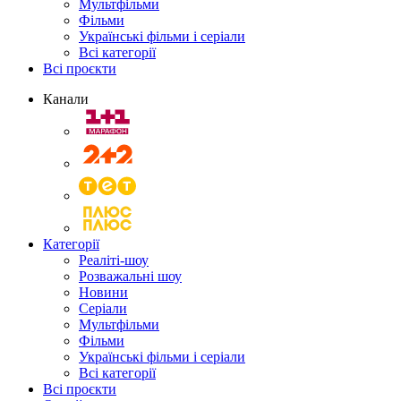
Мультфільми
Фільми
Українські фільми і серіали
Всі категорії
Всі проєкти
Канали
Категорії
Реаліті-шоу
Розважальні шоу
Новини
Серіали
Мультфільми
Фільми
Українські фільми і серіали
Всі категорії
Всі проєкти