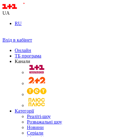
UA
RU
Вхід в кабінет
Онлайн
ТБ програма
Канали
Категорії
Реаліті-шоу
Розважальні шоу
Новини
Серіали