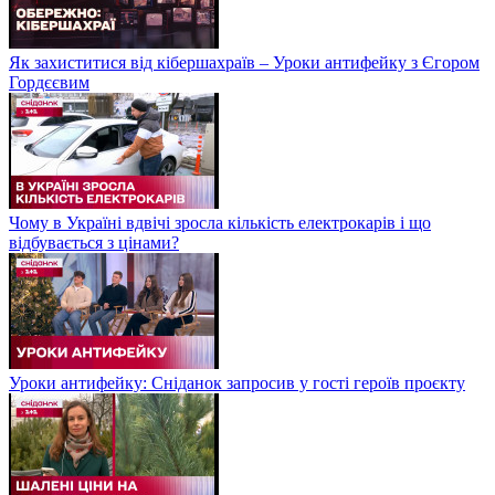
Як захиститися від кібершахраїв – Уроки антифейку з Єгором
Гордєєвим
Чому в Україні вдвічі зросла кількість електрокарів і що
відбувається з цінами?
Уроки антифейку: Сніданок запросив у гості героїв проєкту