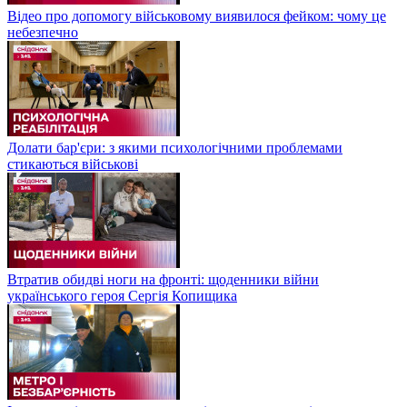
Відео про допомогу військовому виявилося фейком: чому це
небезпечно
Долати бар'єри: з якими психологічними проблемами
стикаються військові
Втратив обидві ноги на фронті: щоденники війни
українського героя Сергія Копищика