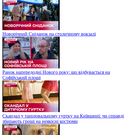
Новорічний Сніданок на столичному вокзалі
Ранок напередодні Нового року: що відбувається на
Софійський площі
Скандал у танцювальному гуртку на Київщині: чи справді
збирають гроші на неякісні костюми