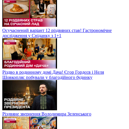
Осучаснений варіант 12 різдвяних став! Гастрономічне
дослідження у Сніданку з 1+1
Різдво в родинному домі Дача! Єгор Гордєєв і Неля
Шовкопляс побували у благодійного будинку
Різдвяне звернення Володимира Зеленського