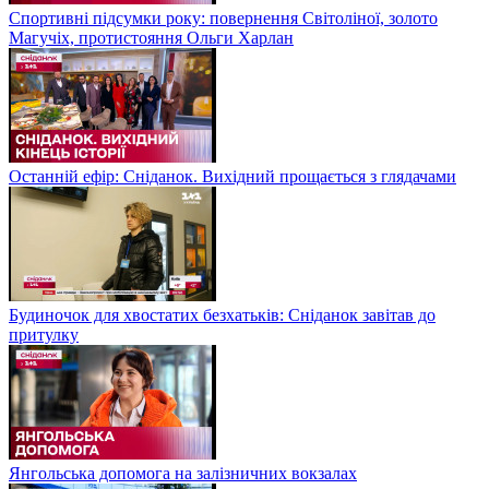
Спортивні підсумки року: повернення Світоліної, золото
Магучіх, протистояння Ольги Харлан
Останній ефір: Сніданок. Вихідний прощається з глядачами
Будиночок для хвостатих безхатьків: Сніданок завітав до
притулку
Янгольська допомога на залізничних вокзалах