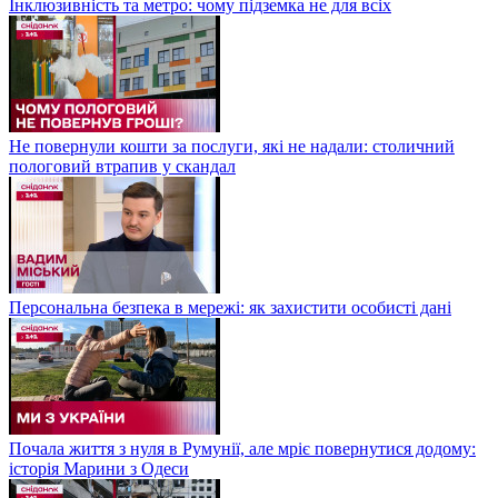
Інклюзивність та метро: чому підземка не для всіх
Не повернули кошти за послуги, які не надали: столичний
пологовий втрапив у скандал
Персональна безпека в мережі: як захистити особисті дані
Почала життя з нуля в Румунії, але мріє повернутися додому:
історія Марини з Одеси