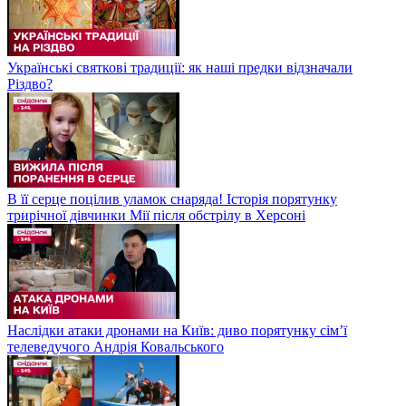
Українські святкові традиції: як наші предки відзначали
Різдво?
В її серце поцілив уламок снаряда! Історія порятунку
трирічної дівчинки Мії після обстрілу в Херсоні
Наслідки атаки дронами на Київ: диво порятунку сім’ї
телеведучого Андрія Ковальського