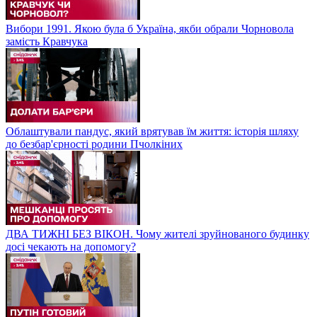
Вибори 1991. Якою була б Україна, якби обрали Чорновола
замість Кравчука
Облаштували пандус, який врятував їм життя: історія шляху
до безбар'єрності родини Пчолкіних
ДВА ТИЖНІ БЕЗ ВІКОН. Чому жителі зруйнованого будинку
досі чекають на допомогу?