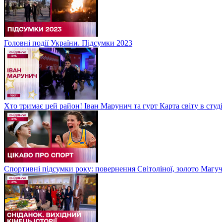
Головні події України. Підсумки 2023
Хто тримає цей район! Іван Марунич та гурт Карта світу в студ
Спортивні підсумки року: повернення Світоліної, золото Магу