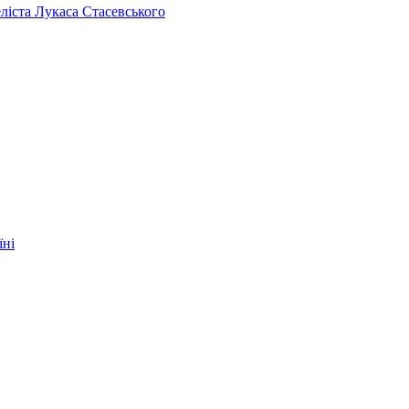
челіста Лукаса Стасевського
їні