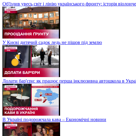
Об'їздив увесь світ і лінію українського фронту: історія віолон
У Києві дитячий садок ледь не пішов під землю
Долати бар'єри: як працює перша інклюзивна автошкола в Укра
В Україні подорожчала кава – Економічні новини