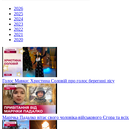
2026
2025
2024
2023
2022
2021
2020
Голос Мавки: Христина Соловій про голос берегині лісу
Марічка Падалко вітає свого чоловіка-військового Єгора та всі