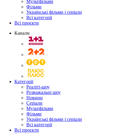
Мультфільми
Фільми
Українські фільми і серіали
Всі категорії
Всі проєкти
Канали
Категорії
Реаліті-шоу
Розважальні шоу
Новини
Серіали
Мультфільми
Фільми
Українські фільми і серіали
Всі категорії
Всі проєкти