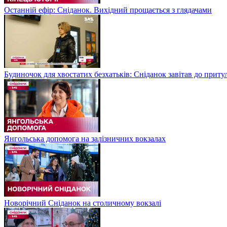
Останній ефір: Сніданок. Вихідний прощається з глядачами
Будиночок для хвостатих безхатьків: Сніданок завітав до приту
Янгольська допомога на залізничних вокзалах
Новорічний Сніданок на столичному вокзалі