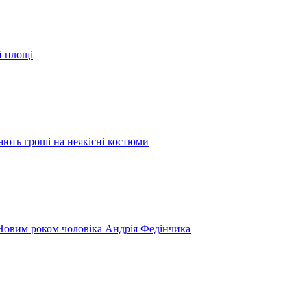
й площі
ають гроші на неякісні костюми
 Новим роком чоловіка Андрія Федінчика