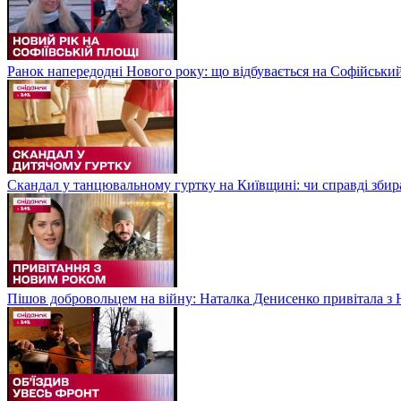
Ранок напередодні Нового року: що відбувається на Софійськи
Скандал у танцювальному гуртку на Київщині: чи справді збир
Пішов добровольцем на війну: Наталка Денисенко привітала з