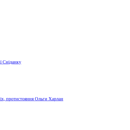
ії Сніданку
чіх, протистояння Ольги Харлан