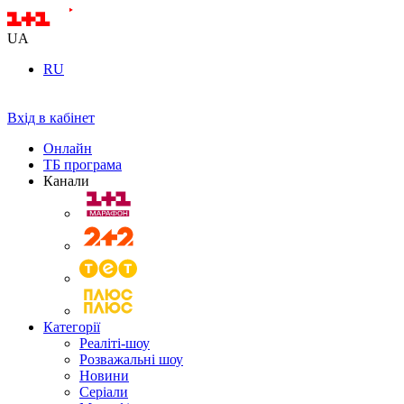
UA
RU
Вхід в кабінет
Онлайн
ТБ програма
Канали
Категорії
Реаліті-шоу
Розважальні шоу
Новини
Серіали