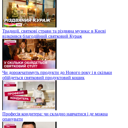
Традиції. святкові страви та різдвяна музика: в Києві
відкрився благодійний святковий Кураж
Чи дорожчатимуть продукти до Нового року і в скільки
обійдеться святковий продуктовий кошик
Професія кондитера: чи складно навчатися і де можна
опанувати