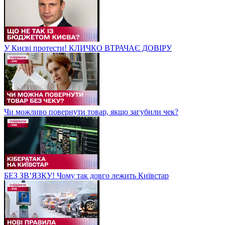
У Києві протести! КЛИЧКО ВТРАЧАЄ ДОВІРУ
Чи можливо повернути товар, якщо загубили чек?
БЕЗ ЗВʼЯЗКУ! Чому так довго лежить Київстар