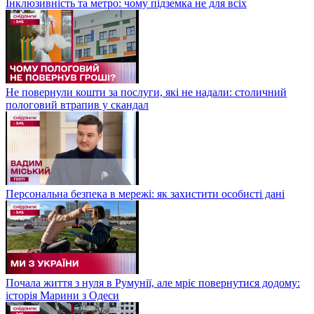
Інклюзивність та метро: чому підземка не для всіх
Не повернули кошти за послуги, які не надали: столичний
пологовий втрапив у скандал
Персональна безпека в мережі: як захистити особисті дані
Почала життя з нуля в Румунії, але мріє повернутися додому:
історія Марини з Одеси