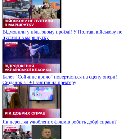
Відмовили у пільговому проїзді! У Полтаві військову не
пустили в маршрутку
Балет "Сойчине крило" повертається на сцену опери!
Сніданок з 1+1 завітав на прем'єру
Як перегляд улюблених фільмів робить добрі справи?