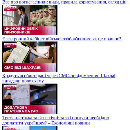
Все про вогнегасники: види, правила користування, огляд цін
Електронний кабінет військовозобов'язаних: як це працює?
Крадуть особисті дані через СМС-повідомлення! Шахраї
вигадали нову схему
Третя платіжка за газ в січні: за які послуги необхідно
доплатити українцям? – Економічні новини