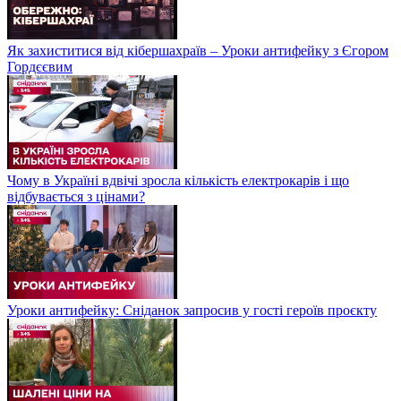
Як захиститися від кібершахраїв – Уроки антифейку з Єгором
Гордєєвим
Чому в Україні вдвічі зросла кількість електрокарів і що
відбувається з цінами?
Уроки антифейку: Сніданок запросив у гості героїв проєкту