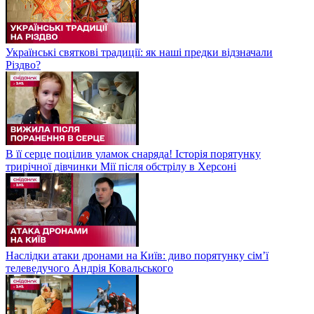
Українські святкові традиції: як наші предки відзначали
Різдво?
В її серце поцілив уламок снаряда! Історія порятунку
трирічної дівчинки Мії після обстрілу в Херсоні
Наслідки атаки дронами на Київ: диво порятунку сім’ї
телеведучого Андрія Ковальського