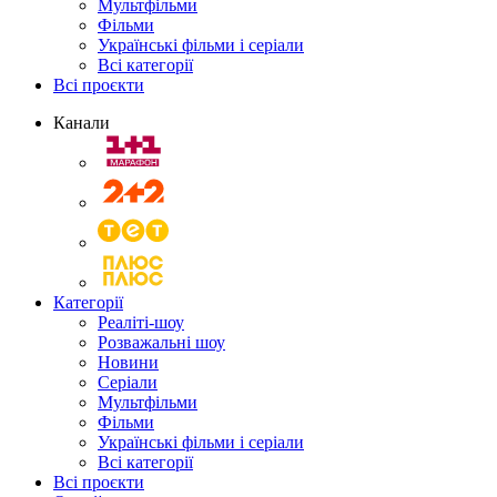
Мультфільми
Фільми
Українські фільми і серіали
Всі категорії
Всі проєкти
Канали
Категорії
Реаліті-шоу
Розважальні шоу
Новини
Серіали
Мультфільми
Фільми
Українські фільми і серіали
Всі категорії
Всі проєкти