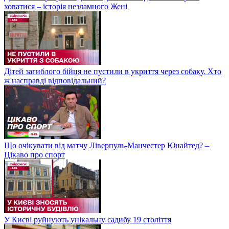
ховатися – історія незламного Жені
Дітей загиблого бійця не пустили в укриття через собаку. Хто
ж насправді відповідальний?
Що очікувати від матчу Ліверпуль-Манчестер Юнайтед? –
Цікаво про спорт
У Києві руйнують унікальну садибу 19 століття