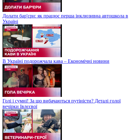
Долати бар'єри: як працює перша інклюзивна автошкола в
Україні
В Україні подорожчала кава – Економічні новини
Голі і сумні! За що вибачаються путіністи? Деталі голої
вечірки Івлєєвої