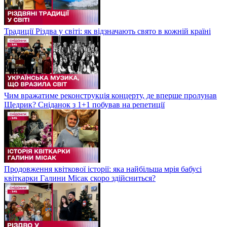
Традиції Різдва у світі: як відзначають свято в кожній країні
Чим вражатиме реконструкція концерту, де вперше пролунав
Щедрик? Сніданок з 1+1 побував на репетиції
Продовження квіткової історії: яка найбільша мрія бабусі
квіткарки Галини Місак скоро здійсниться?