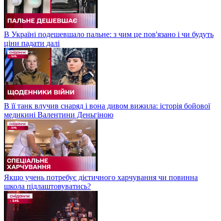
В Україні подешевшало пальне: з чим це пов'язано і чи будуть
ціни падати далі
В її танк влучив снаряд і вона дивом вижила: історія бойової
медикині Валентини Деньгіною
Якщо учень потребує дієтичного харчування чи повинна
школа підлаштовуватись?