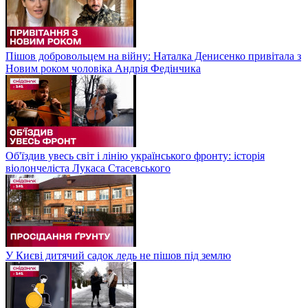
Пішов добровольцем на війну: Наталка Денисенко привітала з
Новим роком чоловіка Андрія Федінчика
Об'їздив увесь світ і лінію українського фронту: історія
віолончеліста Лукаса Стасевського
У Києві дитячий садок ледь не пішов під землю