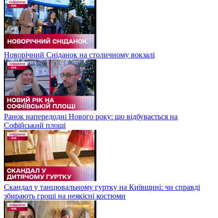
Новорічний Сніданок на столичному вокзалі
Ранок напередодні Нового року: що відбувається на
Софійський площі
Скандал у танцювальному гуртку на Київщині: чи справді
збирають гроші на неякісні костюми