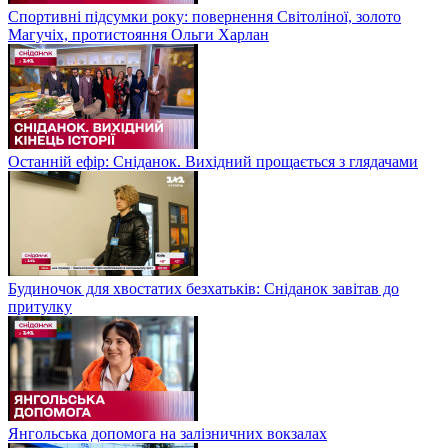
Спортивні підсумки року: повернення Світоліної, золото
Магучіх, протистояння Ольги Харлан
Останній ефір: Сніданок. Вихідний прощається з глядачами
Будиночок для хвостатих безхатьків: Сніданок завітав до
притулку
Янгольська допомога на залізничних вокзалах