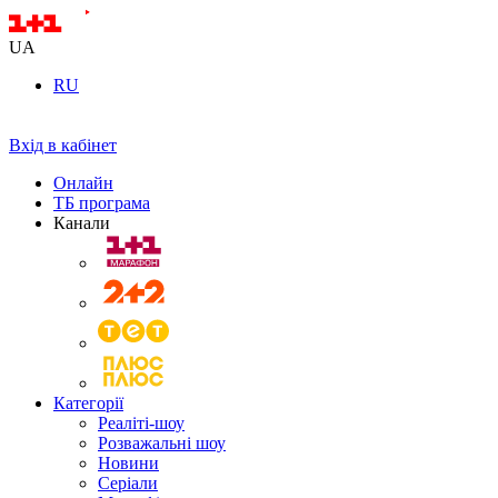
UA
RU
Вхід в кабінет
Онлайн
ТБ програма
Канали
Категорії
Реаліті-шоу
Розважальні шоу
Новини
Серіали