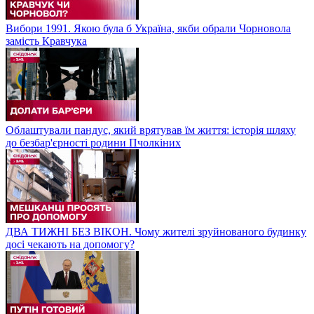
Вибори 1991. Якою була б Україна, якби обрали Чорновола
замість Кравчука
Облаштували пандус, який врятував їм життя: історія шляху
до безбар'єрності родини Пчолкіних
ДВА ТИЖНІ БЕЗ ВІКОН. Чому жителі зруйнованого будинку
досі чекають на допомогу?