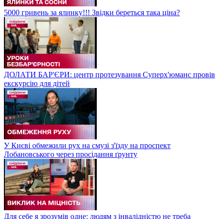
5000 гривень за ялинку!!! Звідки береться така ціна?
ДОЛАТИ БАР'ЄРИ: центр протезування Суперх'юманс провів
екскурсію для дітей
У Києві обмежили рух на смузі з'їзду на проспект
Лобановського через просідання ґрунту
Для себе я зрозумів одне: людям з інвалідністю не треба