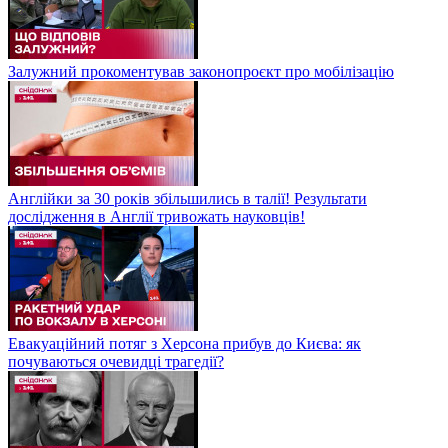
Залужний прокоментував законопроєкт про мобілізацію
Англійки за 30 років збільшились в талії! Результати
дослідження в Англії тривожать науковців!
Евакуаційний потяг з Херсона прибув до Києва: як
почуваються очевидці трагедії?