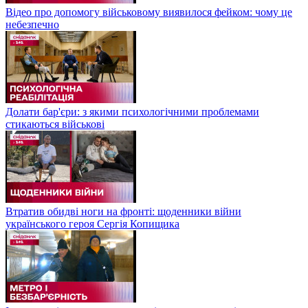
Відео про допомогу військовому виявилося фейком: чому це
небезпечно
Долати бар'єри: з якими психологічними проблемами
стикаються військові
Втратив обидві ноги на фронті: щоденники війни
українського героя Сергія Копищика