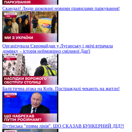
Скандал! Люди шоковані новими правилами паркування!
Організувала Євромайдан у Луганську і двічі втрачала
домівку – історія неймовірно сміливої Дар'ї
Балістична атака на Київ. Постраждалі чекають на житло!
Путінська "пряма лінія". ЩО СКАЗАВ БУНКЕРНИЙ ДІД?!