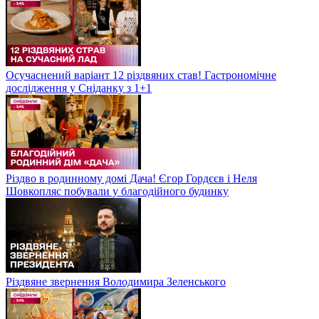
Осучаснений варіант 12 різдвяних став! Гастрономічне
дослідження у Сніданку з 1+1
Різдво в родинному домі Дача! Єгор Гордєєв і Неля
Шовкопляс побували у благодійного будинку
Різдвяне звернення Володимира Зеленського