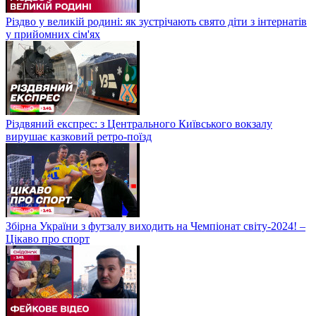
Різдво у великій родині: як зустрічають свято діти з інтернатів
у прийомних сім'ях
Різдвяний експрес: з Центрального Київського вокзалу
вирушає казковий ретро-поїзд
Збірна України з футзалу виходить на Чемпіонат світу-2024! –
Цікаво про спорт