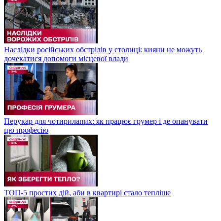
Наслідки російських обстрілів у столиці: кияни не можуть
дочекатися допомоги місцевої влади
Перукар для чотирилапих: як працює грумер і де опанувати
цю професію
ТОП-5 простих дій, аби в квартирі стало тепліше