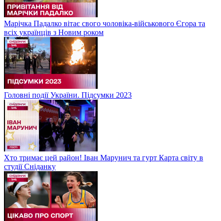
Марічка Падалко вітає свого чоловіка-військового Єгора та
всіх українців з Новим роком
Головні події України. Підсумки 2023
Хто тримає цей район! Іван Марунич та гурт Карта світу в
студії Сніданку