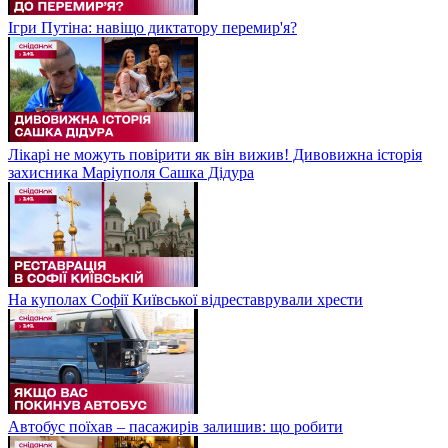
Ігри Путіна: навіщо диктатору перемир'я?
Лікарі не можуть повірити як він вижив! Дивовижна історія
захисника Маріуполя Сашка Дідура
На куполах Софії Київської відреставрували хрести
Автобус поїхав – пасажирів залишив: що робити