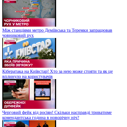
Між станціями метро Деміївська та Теремки запрацював
човниковий рух
Кібератака на Київстар! Хто за нею може стояти та як це
вплинуло на користувачів
Черговий фейк від росіян! Скільки насправді триватиме
комендантська година в новорічну ніч?