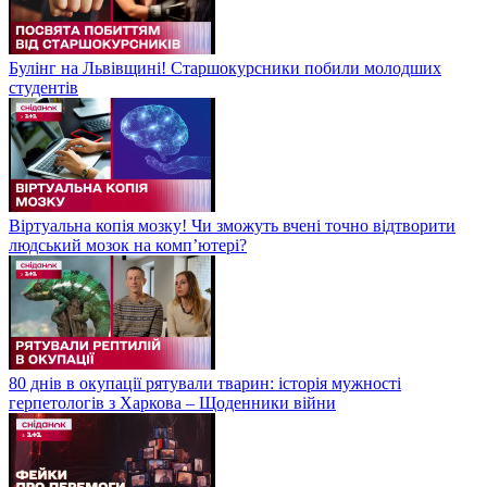
Булінг на Львівщині! Старшокурсники побили молодших
студентів
Віртуальна копія мозку! Чи зможуть вчені точно відтворити
людський мозок на компʼютері?
80 днів в окупації рятували тварин: історія мужності
герпетологів з Харкова – Щоденники війни