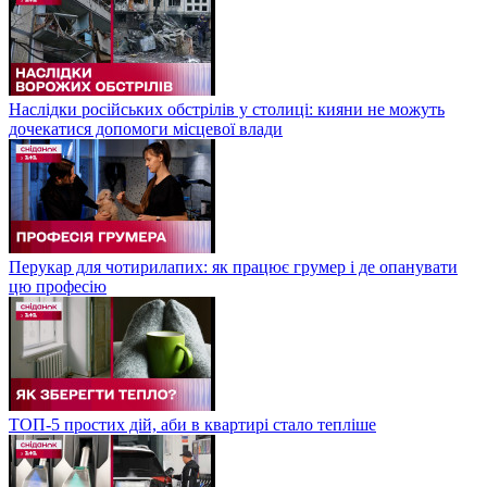
Наслідки російських обстрілів у столиці: кияни не можуть
дочекатися допомоги місцевої влади
Перукар для чотирилапих: як працює грумер і де опанувати
цю професію
ТОП-5 простих дій, аби в квартирі стало тепліше