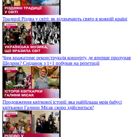
Традиції Різдва у світі: як відзначають свято в кожній країні
Чим вражатиме реконструкція концерту, де вперше пролунав
Щедрик? Сніданок з 1+1 побував на репетиції
Продовження квіткової історії: яка найбільша мрія бабусі
квіткарки Галини Місак скоро здійсниться?