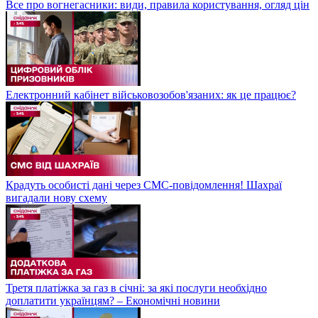
Все про вогнегасники: види, правила користування, огляд цін
Електронний кабінет військовозобов'язаних: як це працює?
Крадуть особисті дані через СМС-повідомлення! Шахраї
вигадали нову схему
Третя платіжка за газ в січні: за які послуги необхідно
доплатити українцям? – Економічні новини