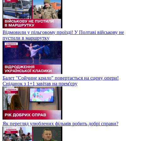
Відмовили у пільговому проїзді! У Полтаві військову не
пустили в маршрутку
Балет "Сойчине крило" повертається на сцену опери!
Сніданок з 1+1 завітав на прем'єру
Як перегляд улюблених фільмів робить добрі справи?