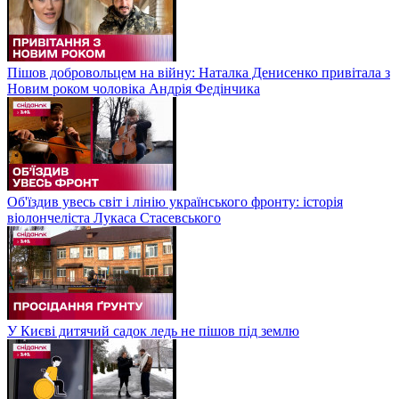
Пішов добровольцем на війну: Наталка Денисенко привітала з
Новим роком чоловіка Андрія Федінчика
Об'їздив увесь світ і лінію українського фронту: історія
віолончеліста Лукаса Стасевського
У Києві дитячий садок ледь не пішов під землю