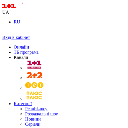
UA
RU
Вхід в кабінет
Онлайн
ТБ програма
Канали
Категорії
Реаліті-шоу
Розважальні шоу
Новини
Серіали