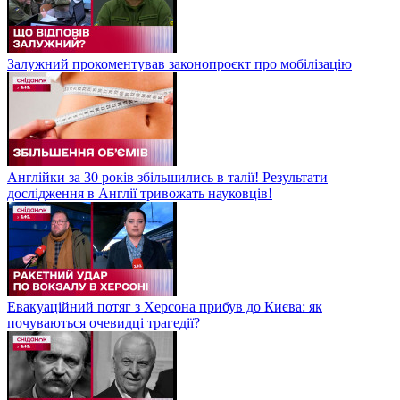
Залужний прокоментував законопроєкт про мобілізацію
Англійки за 30 років збільшились в талії! Результати
дослідження в Англії тривожать науковців!
Евакуаційний потяг з Херсона прибув до Києва: як
почуваються очевидці трагедії?