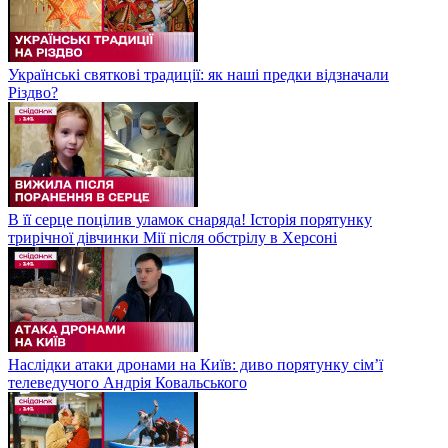
Українські святкові традиції: як наші предки відзначали
Різдво?
В її серце поцілив уламок снаряда! Історія порятунку
трирічної дівчинки Мії після обстрілу в Херсоні
Наслідки атаки дронами на Київ: диво порятунку сім’ї
телеведучого Андрія Ковальського