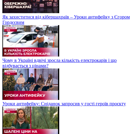
Як захиститися від кібершахраїв – Уроки антифейку з Єгором
Гордєєвим
Чому в Україні вдвічі зросла кількість електрокарів і що
відбувається з цінами?
Уроки антифейку: Сніданок запросив у гості героїв проєкту