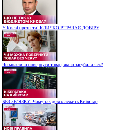
У Києві протести! КЛИЧКО ВТРАЧАЄ ДОВІРУ
Чи можливо повернути товар, якщо загубили чек?
БЕЗ ЗВʼЯЗКУ! Чому так довго лежить Київстар