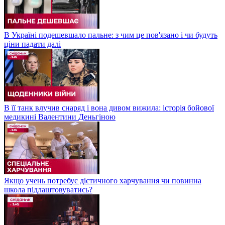
В Україні подешевшало пальне: з чим це пов'язано і чи будуть
ціни падати далі
В її танк влучив снаряд і вона дивом вижила: історія бойової
медикині Валентини Деньгіною
Якщо учень потребує дієтичного харчування чи повинна
школа підлаштовуватись?