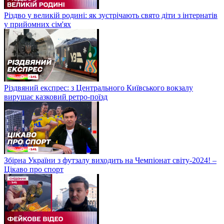
Різдво у великій родині: як зустрічають свято діти з інтернатів
у прийомних сім'ях
Різдвяний експрес: з Центрального Київського вокзалу
вирушає казковий ретро-поїзд
Збірна України з футзалу виходить на Чемпіонат світу-2024! –
Цікаво про спорт