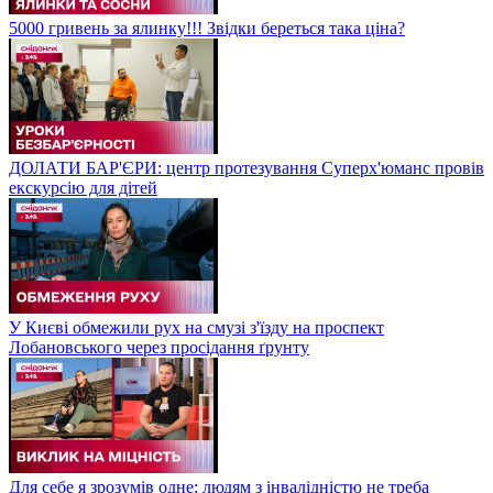
5000 гривень за ялинку!!! Звідки береться така ціна?
ДОЛАТИ БАР'ЄРИ: центр протезування Суперх'юманс провів
екскурсію для дітей
У Києві обмежили рух на смузі з'їзду на проспект
Лобановського через просідання ґрунту
Для себе я зрозумів одне: людям з інвалідністю не треба