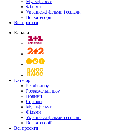
Мультфільми
Фільми
Українські фільми і серіали
Всі категорії
Всі проєкти
Канали
Категорії
Реаліті-шоу
Розважальні шоу
Новини
Серіали
Мультфільми
Фільми
Українські фільми і серіали
Всі категорії
Всі проєкти