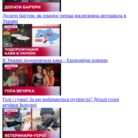
Долати бар'єри: як працює перша інклюзивна автошкола в
Україні
В Україні подорожчала кава – Економічні новини
Голі і сумні! За що вибачаються путіністи? Деталі голої
вечірки Івлєєвої