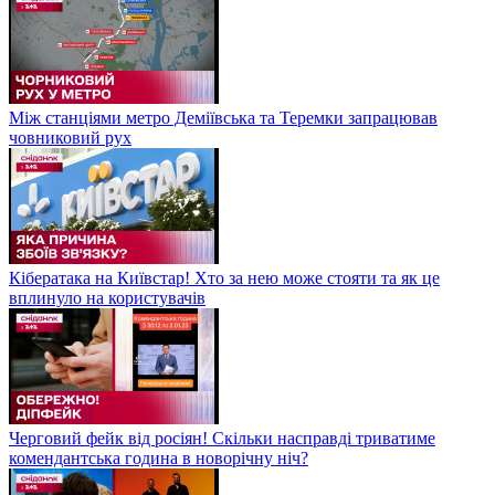
Між станціями метро Деміївська та Теремки запрацював
човниковий рух
Кібератака на Київстар! Хто за нею може стояти та як це
вплинуло на користувачів
Черговий фейк від росіян! Скільки насправді триватиме
комендантська година в новорічну ніч?