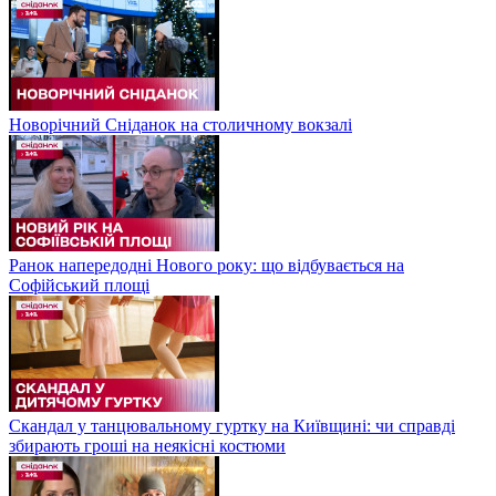
Новорічний Сніданок на столичному вокзалі
Ранок напередодні Нового року: що відбувається на
Софійський площі
Скандал у танцювальному гуртку на Київщині: чи справді
збирають гроші на неякісні костюми