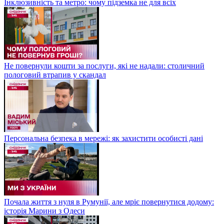
Інклюзивність та метро: чому підземка не для всіх
Не повернули кошти за послуги, які не надали: столичний
пологовий втрапив у скандал
Персональна безпека в мережі: як захистити особисті дані
Почала життя з нуля в Румунії, але мріє повернутися додому:
історія Марини з Одеси