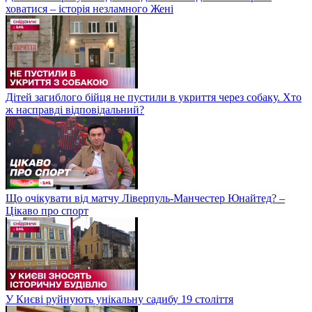
ховатися – історія незламного Жені
Дітей загиблого бійця не пустили в укриття через собаку. Хто
ж насправді відповідальний?
Що очікувати від матчу Ліверпуль-Манчестер Юнайтед? –
Цікаво про спорт
У Києві руйнують унікальну садибу 19 століття