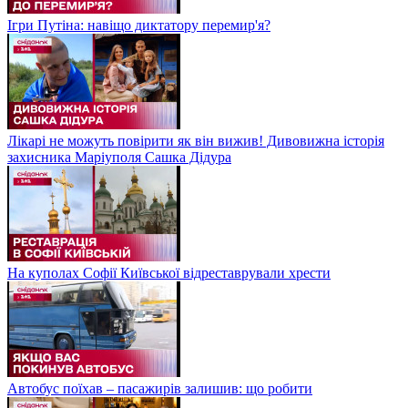
Ігри Путіна: навіщо диктатору перемир'я?
Лікарі не можуть повірити як він вижив! Дивовижна історія
захисника Маріуполя Сашка Дідура
На куполах Софії Київської відреставрували хрести
Автобус поїхав – пасажирів залишив: що робити