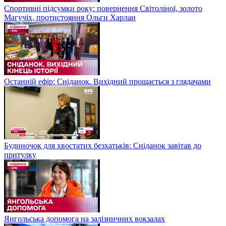
Спортивні підсумки року: повернення Світоліної, золото
Магучіх, протистояння Ольги Харлан
Останній ефір: Сніданок. Вихідний прощається з глядачами
Будиночок для хвостатих безхатьків: Сніданок завітав до
притулку
Янгольська допомога на залізничних вокзалах