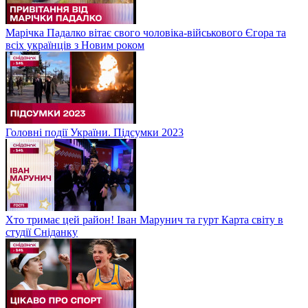
Марічка Падалко вітає свого чоловіка-військового Єгора та
всіх українців з Новим роком
Головні події України. Підсумки 2023
Хто тримає цей район! Іван Марунич та гурт Карта світу в
студії Сніданку