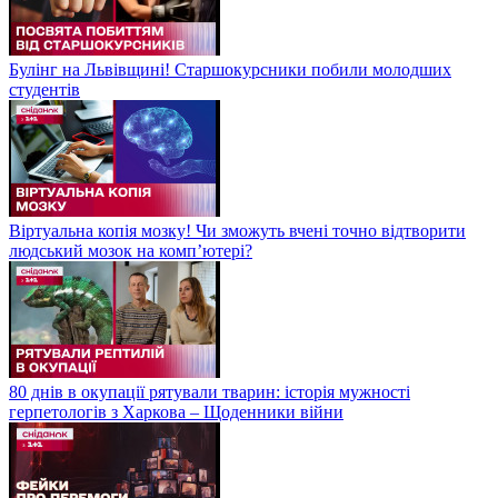
Булінг на Львівщині! Старшокурсники побили молодших
студентів
Віртуальна копія мозку! Чи зможуть вчені точно відтворити
людський мозок на компʼютері?
80 днів в окупації рятували тварин: історія мужності
герпетологів з Харкова – Щоденники війни