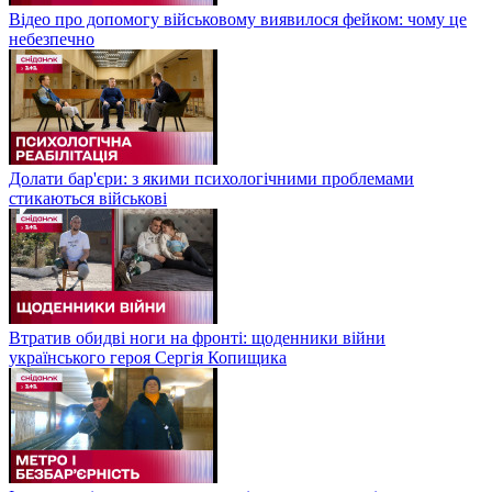
Відео про допомогу військовому виявилося фейком: чому це
небезпечно
Долати бар'єри: з якими психологічними проблемами
стикаються військові
Втратив обидві ноги на фронті: щоденники війни
українського героя Сергія Копищика