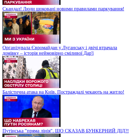
Скандал! Люди шоковані новими правилами паркування!
Організувала Євромайдан у Луганську і двічі втрачала
домівку – історія неймовірно сміливої Дар'ї
Балістична атака на Київ. Постраждалі чекають на житло!
Путінська "пряма лінія". ЩО СКАЗАВ БУНКЕРНИЙ ДІД?!