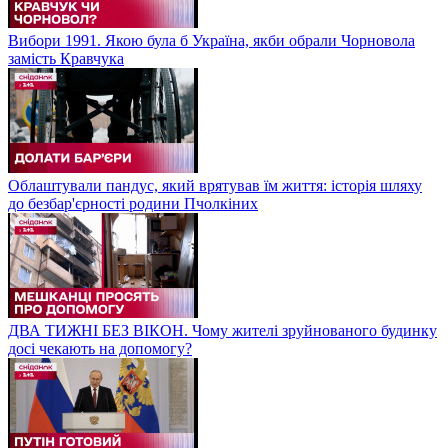
Вибори 1991. Якою була б Україна, якби обрали Чорновола
замість Кравчука
Облаштували пандус, який врятував їм життя: історія шляху
до безбар'єрності родини Пчолкіних
ДВА ТИЖНІ БЕЗ ВІКОН. Чому жителі зруйнованого будинку
досі чекають на допомогу?