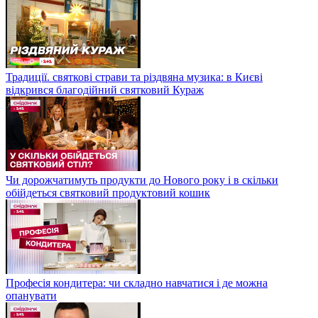
Традиції. святкові страви та різдвяна музика: в Києві
відкрився благодійний святковий Кураж
Чи дорожчатимуть продукти до Нового року і в скільки
обійдеться святковий продуктовий кошик
Професія кондитера: чи складно навчатися і де можна
опанувати