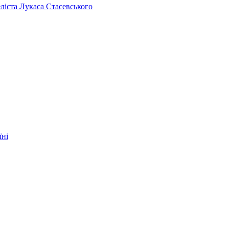
челіста Лукаса Стасевського
їні