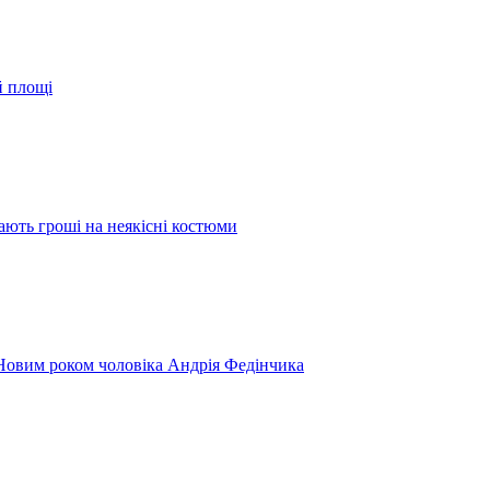
й площі
ають гроші на неякісні костюми
 Новим роком чоловіка Андрія Федінчика