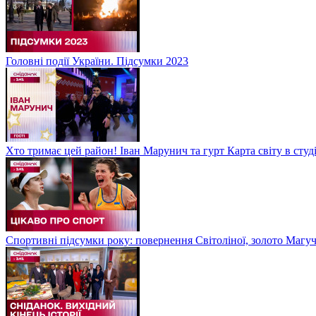
Головні події України. Підсумки 2023
Хто тримає цей район! Іван Марунич та гурт Карта світу в студ
Спортивні підсумки року: повернення Світоліної, золото Магу