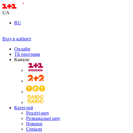
UA
RU
Вхід в кабінет
Онлайн
ТБ програма
Канали
Категорії
Реаліті-шоу
Розважальні шоу
Новини
Серіали