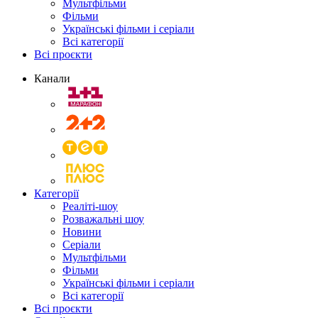
Мультфільми
Фільми
Українські фільми і серіали
Всі категорії
Всі проєкти
Канали
Категорії
Реаліті-шоу
Розважальні шоу
Новини
Серіали
Мультфільми
Фільми
Українські фільми і серіали
Всі категорії
Всі проєкти