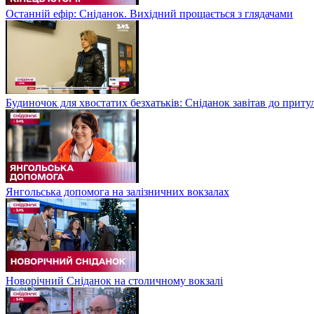
Останній ефір: Сніданок. Вихідний прощається з глядачами
Будиночок для хвостатих безхатьків: Сніданок завітав до приту
Янгольська допомога на залізничних вокзалах
Новорічний Сніданок на столичному вокзалі