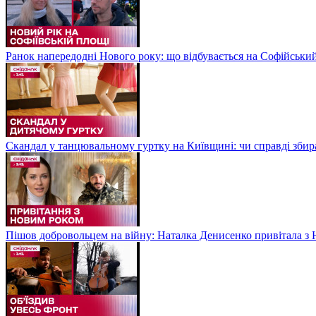
Ранок напередодні Нового року: що відбувається на Софійськи
Скандал у танцювальному гуртку на Київщині: чи справді збир
Пішов добровольцем на війну: Наталка Денисенко привітала з