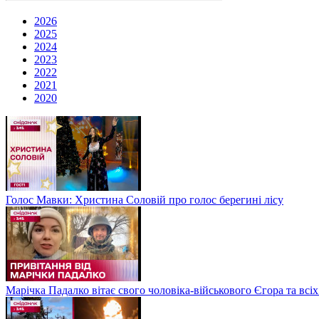
2026
2025
2024
2023
2022
2021
2020
Голос Мавки: Христина Соловій про голос берегині лісу
Марічка Падалко вітає свого чоловіка-військового Єгора та всі