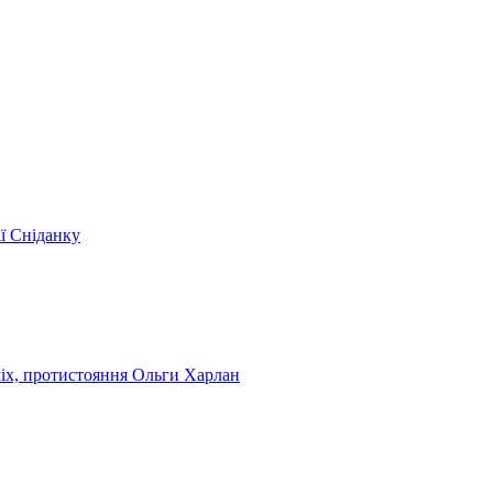
ії Сніданку
чіх, протистояння Ольги Харлан