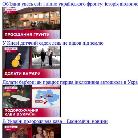
Об'їздив увесь світ і лінію українського фронту: історія віолон
У Києві дитячий садок ледь не пішов під землю
Долати бар'єри: як працює перша інклюзивна автошкола в Укра
В Україні подорожчала кава – Економічні новини