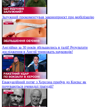
Залужний прокоментував законопроєкт про мобілізацію
Англійки за 30 років збільшились в талії! Результати
дослідження в Англії тривожать науковців!
Евакуаційний потяг з Херсона прибув до Києва: як
почуваються очевидці трагедії?