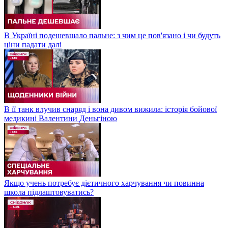
В Україні подешевшало пальне: з чим це пов'язано і чи будуть
ціни падати далі
В її танк влучив снаряд і вона дивом вижила: історія бойової
медикині Валентини Деньгіною
Якщо учень потребує дієтичного харчування чи повинна
школа підлаштовуватись?