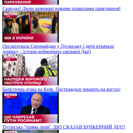
Скандал! Люди шоковані новими правилами паркування!
Організувала Євромайдан у Луганську і двічі втрачала
домівку – історія неймовірно сміливої Дар'ї
Балістична атака на Київ. Постраждалі чекають на житло!
Путінська "пряма лінія". ЩО СКАЗАВ БУНКЕРНИЙ ДІД?!