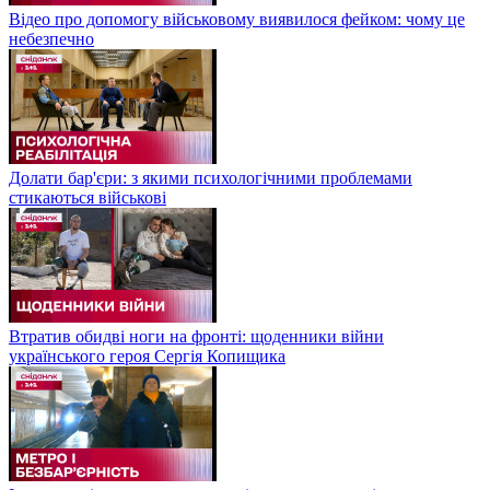
Відео про допомогу військовому виявилося фейком: чому це
небезпечно
Долати бар'єри: з якими психологічними проблемами
стикаються військові
Втратив обидві ноги на фронті: щоденники війни
українського героя Сергія Копищика