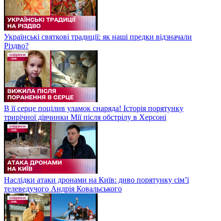
Українські святкові традиції: як наші предки відзначали
Різдво?
В її серце поцілив уламок снаряда! Історія порятунку
трирічної дівчинки Мії після обстрілу в Херсоні
Наслідки атаки дронами на Київ: диво порятунку сім’ї
телеведучого Андрія Ковальського