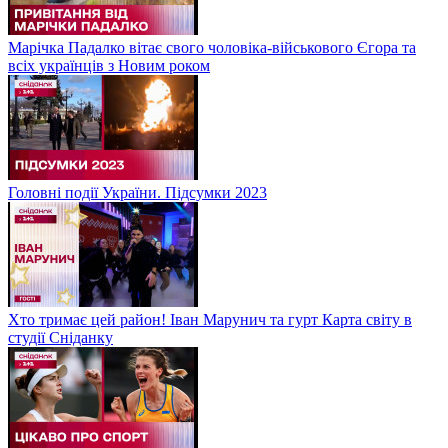
Марічка Падалко вітає свого чоловіка-військового Єгора та
всіх українців з Новим роком
Головні події України. Підсумки 2023
Хто тримає цей район! Іван Марунич та гурт Карта світу в
студії Сніданку