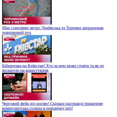
Між станціями метро Деміївська та Теремки запрацював
човниковий рух
Кібератака на Київстар! Хто за нею може стояти та як це
вплинуло на користувачів
Черговий фейк від росіян! Скільки насправді триватиме
комендантська година в новорічну ніч?