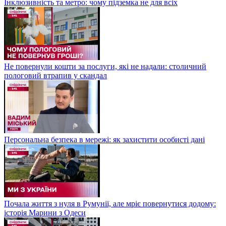
Інклюзивність та метро: чому підземка не для всіх
Не повернули кошти за послуги, які не надали: столичний
пологовий втрапив у скандал
Персональна безпека в мережі: як захистити особисті дані
Почала життя з нуля в Румунії, але мріє повернутися додому:
історія Марини з Одеси