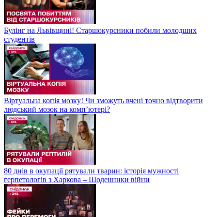
Булінг на Львівщині! Старшокурсники побили молодших
студентів
Віртуальна копія мозку! Чи зможуть вчені точно відтворити
людський мозок на компʼютері?
80 днів в окупації рятували тварин: історія мужності
герпетологів з Харкова – Щоденники війни