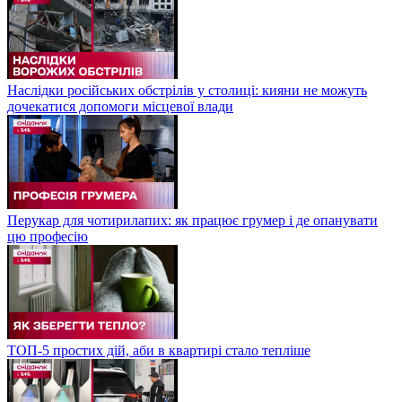
Наслідки російських обстрілів у столиці: кияни не можуть
дочекатися допомоги місцевої влади
Перукар для чотирилапих: як працює грумер і де опанувати
цю професію
ТОП-5 простих дій, аби в квартирі стало тепліше