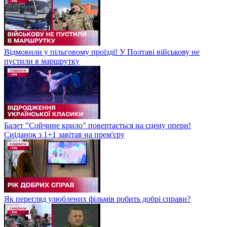
Відмовили у пільговому проїзді! У Полтаві військову не
пустили в маршрутку
Балет "Сойчине крило" повертається на сцену опери!
Сніданок з 1+1 завітав на прем'єру
Як перегляд улюблених фільмів робить добрі справи?