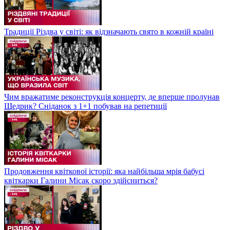
Традиції Різдва у світі: як відзначають свято в кожній країні
Чим вражатиме реконструкція концерту, де вперше пролунав
Щедрик? Сніданок з 1+1 побував на репетиції
Продовження квіткової історії: яка найбільша мрія бабусі
квіткарки Галини Місак скоро здійсниться?