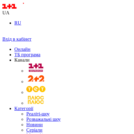
UA
RU
Вхід в кабінет
Онлайн
ТБ програма
Канали
Категорії
Реаліті-шоу
Розважальні шоу
Новини
Серіали