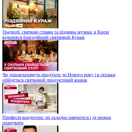
Традиції. святкові страви та різдвяна музика: в Києві
відкрився благодійний святковий Кураж
Чи дорожчатимуть продукти до Нового року і в скільки
обійдеться святковий продуктовий кошик
Професія кондитера: чи складно навчатися і де можна
опанувати