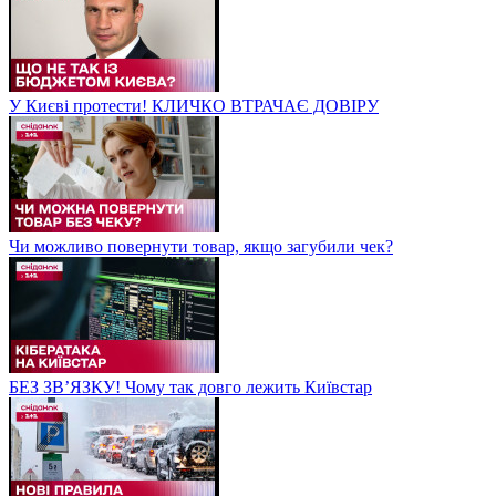
У Києві протести! КЛИЧКО ВТРАЧАЄ ДОВІРУ
Чи можливо повернути товар, якщо загубили чек?
БЕЗ ЗВʼЯЗКУ! Чому так довго лежить Київстар