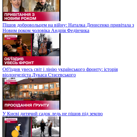
Пішов добровольцем на війну: Наталка Денисенко привітала з
Новим роком чоловіка Андрія Федінчика
Об'їздив увесь світ і лінію українського фронту: історія
віолончеліста Лукаса Стасевського
У Києві дитячий садок ледь не пішов під землю