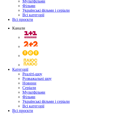
Мультфільми
Фільми
Українські фільми і серіали
Всі категорії
Всі проєкти
Канали
Категорії
Реаліті-шоу
Розважальні шоу
Новини
Серіали
Мультфільми
Фільми
Українські фільми і серіали
Всі категорії
Всі проєкти