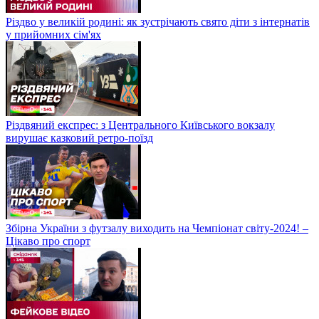
Різдво у великій родині: як зустрічають свято діти з інтернатів
у прийомних сім'ях
Різдвяний експрес: з Центрального Київського вокзалу
вирушає казковий ретро-поїзд
Збірна України з футзалу виходить на Чемпіонат світу-2024! –
Цікаво про спорт