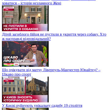
ховатися – історія незламного Жені
Дітей загиблого бійця не пустили в укриття через собаку. Хто
ж насправді відповідальний?
Що очікувати від матчу Ліверпуль-Манчестер Юнайтед? –
Цікаво про спорт
У Києві руйнують унікальну садибу 19 століття