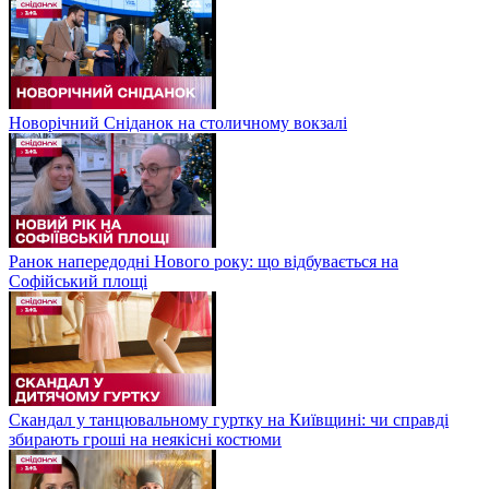
Новорічний Сніданок на столичному вокзалі
Ранок напередодні Нового року: що відбувається на
Софійський площі
Скандал у танцювальному гуртку на Київщині: чи справді
збирають гроші на неякісні костюми