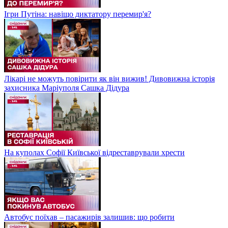
Ігри Путіна: навіщо диктатору перемир'я?
Лікарі не можуть повірити як він вижив! Дивовижна історія
захисника Маріуполя Сашка Дідура
На куполах Софії Київської відреставрували хрести
Автобус поїхав – пасажирів залишив: що робити