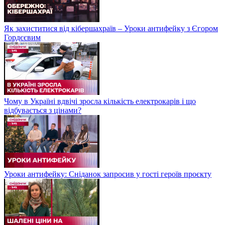
Як захиститися від кібершахраїв – Уроки антифейку з Єгором
Гордєєвим
Чому в Україні вдвічі зросла кількість електрокарів і що
відбувається з цінами?
Уроки антифейку: Сніданок запросив у гості героїв проєкту