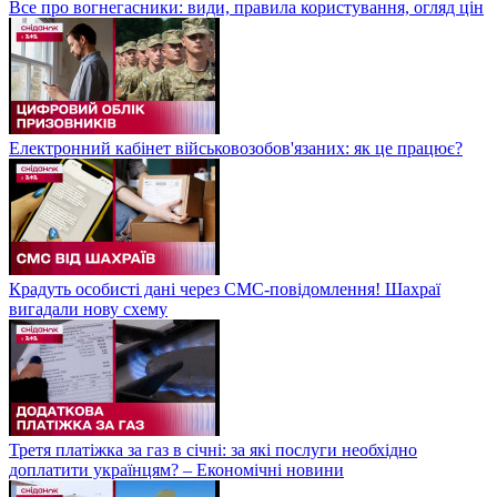
Все про вогнегасники: види, правила користування, огляд цін
Електронний кабінет військовозобов'язаних: як це працює?
Крадуть особисті дані через СМС-повідомлення! Шахраї
вигадали нову схему
Третя платіжка за газ в січні: за які послуги необхідно
доплатити українцям? – Економічні новини