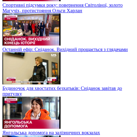
Спортивні підсумки року: повернення Світоліної, золото
Магучіх, протистояння Ольги Харлан
Останній ефір: Сніданок. Вихідний прощається з глядачами
Будиночок для хвостатих безхатьків: Сніданок завітав до
притулку
Янгольська допомога на залізничних вокзалах