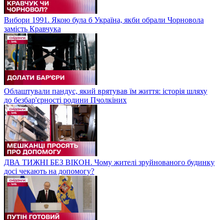
Вибори 1991. Якою була б Україна, якби обрали Чорновола
замість Кравчука
Облаштували пандус, який врятував їм життя: історія шляху
до безбар'єрності родини Пчолкіних
ДВА ТИЖНІ БЕЗ ВІКОН. Чому жителі зруйнованого будинку
досі чекають на допомогу?