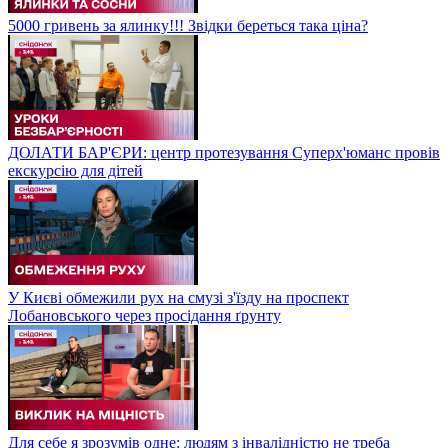
5000 гривень за ялинку!!! Звідки береться така ціна?
ДОЛАТИ БАР'ЄРИ: центр протезування Суперх'юманс провів
екскурсію для дітей
У Києві обмежили рух на смузі з'їзду на проспект
Лобановського через просідання ґрунту
Для себе я зрозумів одне: людям з інвалідністю не треба