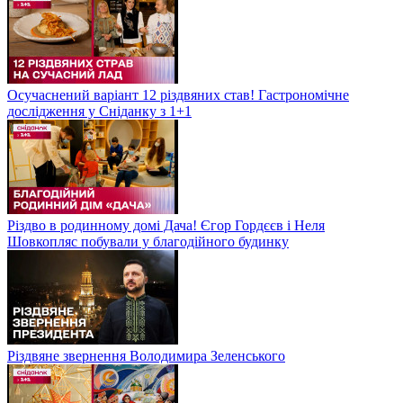
Осучаснений варіант 12 різдвяних став! Гастрономічне
дослідження у Сніданку з 1+1
Різдво в родинному домі Дача! Єгор Гордєєв і Неля
Шовкопляс побували у благодійного будинку
Різдвяне звернення Володимира Зеленського