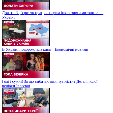
Долати бар'єри: як працює перша інклюзивна автошкола в
Україні
В Україні подорожчала кава – Економічні новини
Голі і сумні! За що вибачаються путіністи? Деталі голої
вечірки Івлєєвої