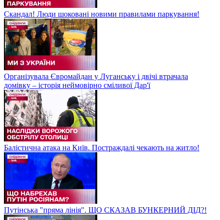
Скандал! Люди шоковані новими правилами паркування!
Організувала Євромайдан у Луганську і двічі втрачала
домівку – історія неймовірно сміливої Дар'ї
Балістична атака на Київ. Постраждалі чекають на житло!
Путінська "пряма лінія". ЩО СКАЗАВ БУНКЕРНИЙ ДІД?!