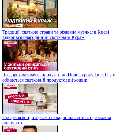
Традиції. святкові страви та різдвяна музика: в Києві
відкрився благодійний святковий Кураж
Чи дорожчатимуть продукти до Нового року і в скільки
обійдеться святковий продуктовий кошик
Професія кондитера: чи складно навчатися і де можна
опанувати