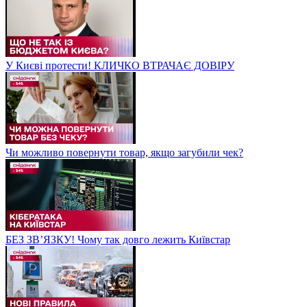
У Києві протести! КЛИЧКО ВТРАЧАЄ ДОВІРУ
Чи можливо повернути товар, якщо загубили чек?
БЕЗ ЗВʼЯЗКУ! Чому так довго лежить Київстар