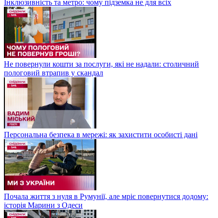
Інклюзивність та метро: чому підземка не для всіх
Не повернули кошти за послуги, які не надали: столичний
пологовий втрапив у скандал
Персональна безпека в мережі: як захистити особисті дані
Почала життя з нуля в Румунії, але мріє повернутися додому:
історія Марини з Одеси