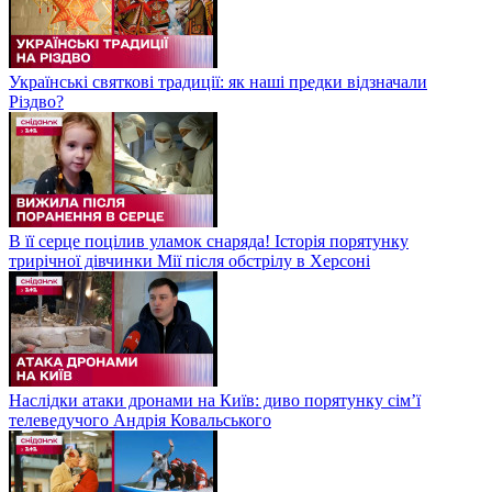
Українські святкові традиції: як наші предки відзначали
Різдво?
В її серце поцілив уламок снаряда! Історія порятунку
трирічної дівчинки Мії після обстрілу в Херсоні
Наслідки атаки дронами на Київ: диво порятунку сім’ї
телеведучого Андрія Ковальського