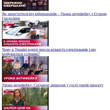
Як захиститися від кібершахраїв – Уроки антифейку з Єгором
Гордєєвим
Чому в Україні вдвічі зросла кількість електрокарів і що
відбувається з цінами?
Уроки антифейку: Сніданок запросив у гості героїв проєкту