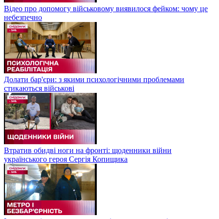
Відео про допомогу військовому виявилося фейком: чому це
небезпечно
Долати бар'єри: з якими психологічними проблемами
стикаються військові
Втратив обидві ноги на фронті: щоденники війни
українського героя Сергія Копищика