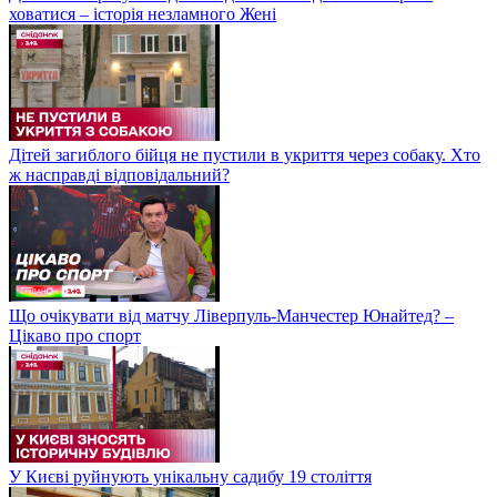
ховатися – історія незламного Жені
Дітей загиблого бійця не пустили в укриття через собаку. Хто
ж насправді відповідальний?
Що очікувати від матчу Ліверпуль-Манчестер Юнайтед? –
Цікаво про спорт
У Києві руйнують унікальну садибу 19 століття