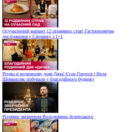
Осучаснений варіант 12 різдвяних став! Гастрономічне
дослідження у Сніданку з 1+1
Різдво в родинному домі Дача! Єгор Гордєєв і Неля
Шовкопляс побували у благодійного будинку
Різдвяне звернення Володимира Зеленського