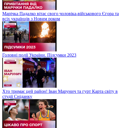
Марічка Падалко вітає свого чоловіка-військового Єгора та
всіх українців з Новим роком
Головні події України. Підсумки 2023
Хто тримає цей район! Іван Марунич та гурт Карта світу в
студії Сніданку