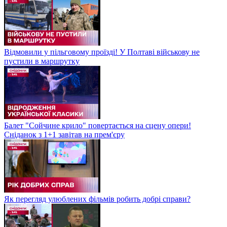
Відмовили у пільговому проїзді! У Полтаві військову не
пустили в маршрутку
Балет "Сойчине крило" повертається на сцену опери!
Сніданок з 1+1 завітав на прем'єру
Як перегляд улюблених фільмів робить добрі справи?