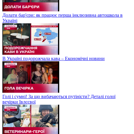
Долати бар'єри: як працює перша інклюзивна автошкола в
Україні
В Україні подорожчала кава – Економічні новини
Голі і сумні! За що вибачаються путіністи? Деталі голої
вечірки Івлєєвої