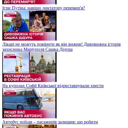
Ігри Путіна: навіщо диктатору перемир'я?
Лікарі не можуть повірити як він вижив! Дивовижна історія
захисника Маріуполя Сашка Дідура
На куполах Софії Київської відреставрували хрести
Автобус поїхав – пасажирів залишив: що робити