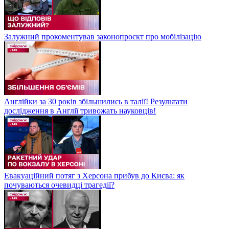
Залужний прокоментував законопроєкт про мобілізацію
Англійки за 30 років збільшились в талії! Результати
дослідження в Англії тривожать науковців!
Евакуаційний потяг з Херсона прибув до Києва: як
почуваються очевидці трагедії?