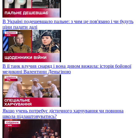
В Україні подешевшало пальне: з чим це пов'язано і чи будуть
ціни падати далі
В її танк влучив снаряд і вона дивом вижила: історія бойової
медикині Валентини Деньгіною
Якщо учень потребує дієтичного харчування чи повинна
школа підлаштовуватись?