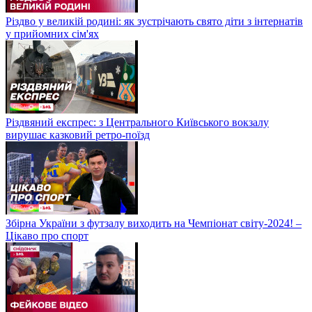
Різдво у великій родині: як зустрічають свято діти з інтернатів
у прийомних сім'ях
Різдвяний експрес: з Центрального Київського вокзалу
вирушає казковий ретро-поїзд
Збірна України з футзалу виходить на Чемпіонат світу-2024! –
Цікаво про спорт