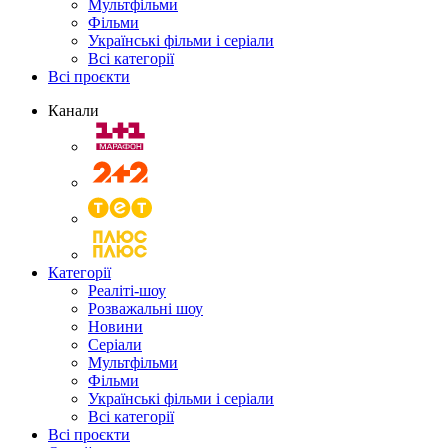
Мультфільми
Фільми
Українські фільми і серіали
Всі категорії
Всі проєкти
Канали
Категорії
Реаліті-шоу
Розважальні шоу
Новини
Серіали
Мультфільми
Фільми
Українські фільми і серіали
Всі категорії
Всі проєкти