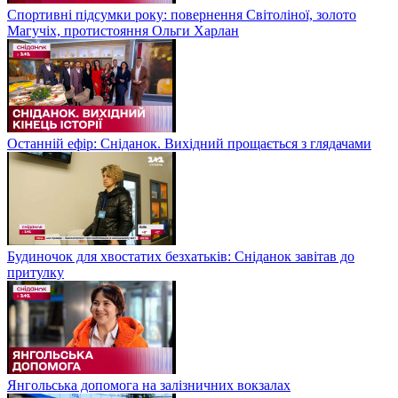
Спортивні підсумки року: повернення Світоліної, золото
Магучіх, протистояння Ольги Харлан
Останній ефір: Сніданок. Вихідний прощається з глядачами
Будиночок для хвостатих безхатьків: Сніданок завітав до
притулку
Янгольська допомога на залізничних вокзалах