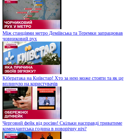
Між станціями метро Деміївська та Теремки запрацював
човниковий рух
Кібератака на Київстар! Хто за нею може стояти та як це
вплинуло на користувачів
Черговий фейк від росіян! Скільки насправді триватиме
комендантська година в новорічну ніч?