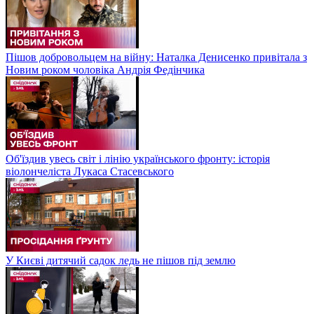
Пішов добровольцем на війну: Наталка Денисенко привітала з
Новим роком чоловіка Андрія Федінчика
Об'їздив увесь світ і лінію українського фронту: історія
віолончеліста Лукаса Стасевського
У Києві дитячий садок ледь не пішов під землю