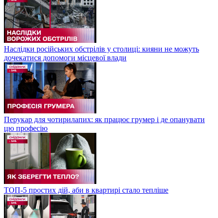
Наслідки російських обстрілів у столиці: кияни не можуть
дочекатися допомоги місцевої влади
Перукар для чотирилапих: як працює грумер і де опанувати
цю професію
ТОП-5 простих дій, аби в квартирі стало тепліше