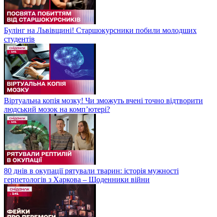
Булінг на Львівщині! Старшокурсники побили молодших
студентів
Віртуальна копія мозку! Чи зможуть вчені точно відтворити
людський мозок на компʼютері?
80 днів в окупації рятували тварин: історія мужності
герпетологів з Харкова – Щоденники війни