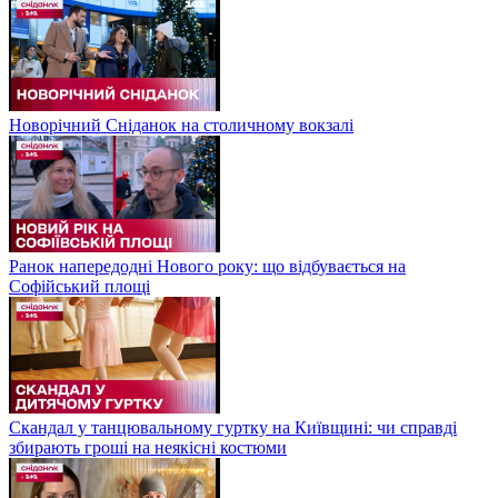
Новорічний Сніданок на столичному вокзалі
Ранок напередодні Нового року: що відбувається на
Софійський площі
Скандал у танцювальному гуртку на Київщині: чи справді
збирають гроші на неякісні костюми