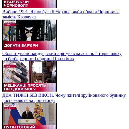
Вибори 1991. Якою була б Україна, якби обрали Чорновола
замість Кравчука
Облаштували пандус, який врятував їм життя: історія шляху
до безбар'єрності родини Пчолкіних
ДВА ТИЖНІ БЕЗ ВІКОН. Чому жителі зруйнованого будинку
досі чекають на допомогу?