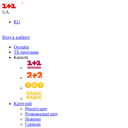
UA
RU
Вхід в кабінет
Онлайн
ТБ програма
Канали
Категорії
Реаліті-шоу
Розважальні шоу
Новини
Серіали