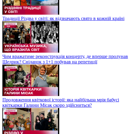
Традиції Різдва у світі: як відзначають свято в кожній країні
Чим вражатиме реконструкція концерту, де вперше пролунав
Щедрик? Сніданок з 1+1 побував на репетиції
Продовження квіткової історії: яка найбільша мрія бабусі
квіткарки Галини Місак скоро здійсниться?