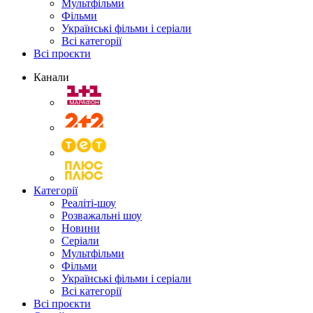
Мультфільми
Фільми
Українські фільми і серіали
Всі категорії
Всі проєкти
Канали
Категорії
Реаліті-шоу
Розважальні шоу
Новини
Серіали
Мультфільми
Фільми
Українські фільми і серіали
Всі категорії
Всі проєкти