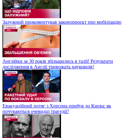
Залужний прокоментував законопроєкт про мобілізацію
Англійки за 30 років збільшились в талії! Результати
дослідження в Англії тривожать науковців!
Евакуаційний потяг з Херсона прибув до Києва: як
почуваються очевидці трагедії?