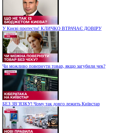
У Києві протести! КЛИЧКО ВТРАЧАЄ ДОВІРУ
Чи можливо повернути товар, якщо загубили чек?
БЕЗ ЗВʼЯЗКУ! Чому так довго лежить Київстар