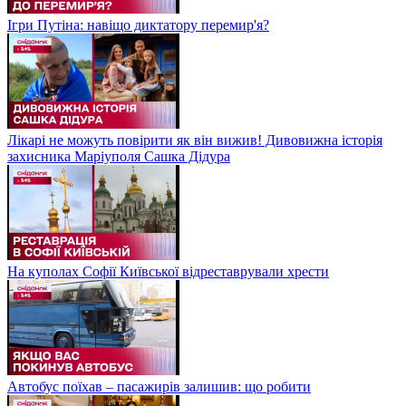
Ігри Путіна: навіщо диктатору перемир'я?
Лікарі не можуть повірити як він вижив! Дивовижна історія
захисника Маріуполя Сашка Дідура
На куполах Софії Київської відреставрували хрести
Автобус поїхав – пасажирів залишив: що робити