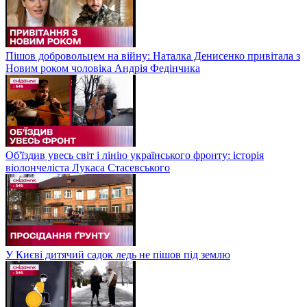
Пішов добровольцем на війну: Наталка Денисенко привітала з
Новим роком чоловіка Андрія Федінчика
Об'їздив увесь світ і лінію українського фронту: історія
віолончеліста Лукаса Стасевського
У Києві дитячий садок ледь не пішов під землю