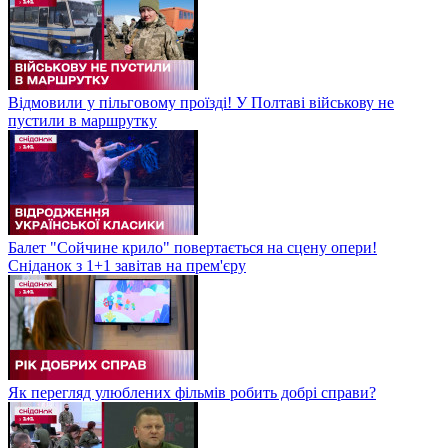
Відмовили у пільговому проїзді! У Полтаві військову не
пустили в маршрутку
Балет "Сойчине крило" повертається на сцену опери!
Сніданок з 1+1 завітав на прем'єру
Як перегляд улюблених фільмів робить добрі справи?