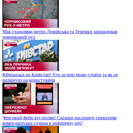
Між станціями метро Деміївська та Теремки запрацював
човниковий рух
Кібератака на Київстар! Хто за нею може стояти та як це
вплинуло на користувачів
Черговий фейк від росіян! Скільки насправді триватиме
комендантська година в новорічну ніч?