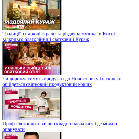
Традиції. святкові страви та різдвяна музика: в Києві
відкрився благодійний святковий Кураж
Чи дорожчатимуть продукти до Нового року і в скільки
обійдеться святковий продуктовий кошик
Професія кондитера: чи складно навчатися і де можна
опанувати