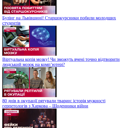
Булінг на Львівщині! Старшокурсники побили молодших
студентів
Віртуальна копія мозку! Чи зможуть вчені точно відтворити
людський мозок на компʼютері?
80 днів в окупації рятували тварин: історія мужності
герпетологів з Харкова – Щоденники війни