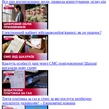
Все про вогнегасники: види, правила користування, огляд цін
Електронний кабінет військовозобов'язаних: як це працює?
Крадуть особисті дані через СМС-повідомлення! Шахраї
вигадали нову схему
Третя платіжка за газ в січні: за які послуги необхідно
доплатити українцям? – Економічні новини