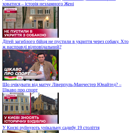
ховатися – історія незламного Жені
Дітей загиблого бійця не пустили в укриття через собаку. Хто
ж насправді відповідальний?
Що очікувати від матчу Ліверпуль-Манчестер Юнайтед? –
Цікаво про спорт
У Києві руйнують унікальну садибу 19 століття