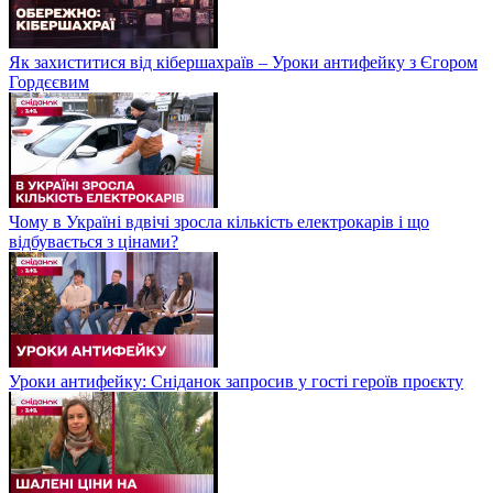
Як захиститися від кібершахраїв – Уроки антифейку з Єгором
Гордєєвим
Чому в Україні вдвічі зросла кількість електрокарів і що
відбувається з цінами?
Уроки антифейку: Сніданок запросив у гості героїв проєкту