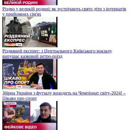
Різдво у великій родині: як зустрічають свято діти з інтернатів
у прийомних сім'ях
Різдвяний експрес: з Центрального Київського вокзалу
вирушає казковий ретро-поїзд
Збірна України з футзалу виходить на Чемпіонат світу-2024! –
Цікаво про спорт