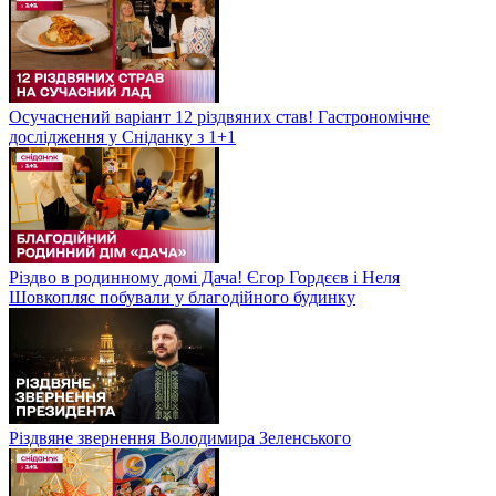
Осучаснений варіант 12 різдвяних став! Гастрономічне
дослідження у Сніданку з 1+1
Різдво в родинному домі Дача! Єгор Гордєєв і Неля
Шовкопляс побували у благодійного будинку
Різдвяне звернення Володимира Зеленського