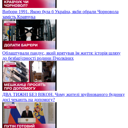
Вибори 1991. Якою була б Україна, якби обрали Чорновола
замість Кравчука
Облаштували пандус, який врятував їм життя: історія шляху
до безбар'єрності родини Пчолкіних
ДВА ТИЖНІ БЕЗ ВІКОН. Чому жителі зруйнованого будинку
досі чекають на допомогу?