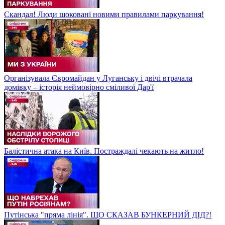
Скандал! Люди шоковані новими правилами паркування!
Організувала Євромайдан у Луганську і двічі втрачала
домівку – історія неймовірно сміливої Дар'ї
Балістична атака на Київ. Постраждалі чекають на житло!
Путінська "пряма лінія". ЩО СКАЗАВ БУНКЕРНИЙ ДІД?!