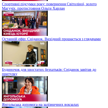
Спортивні підсумки року: повернення Світоліної, золото
Магучіх, протистояння Ольги Харлан
Останній ефір: Сніданок. Вихідний прощається з глядачами
Будиночок для хвостатих безхатьків: Сніданок завітав до
притулку
Янгольська допомога на залізничних вокзалах