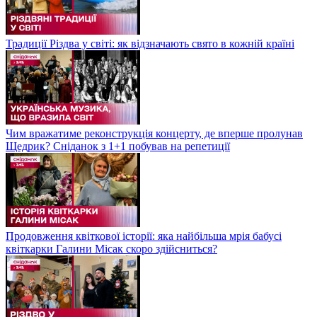
Традиції Різдва у світі: як відзначають свято в кожній країні
Чим вражатиме реконструкція концерту, де вперше пролунав
Щедрик? Сніданок з 1+1 побував на репетиції
Продовження квіткової історії: яка найбільша мрія бабусі
квіткарки Галини Місак скоро здійсниться?