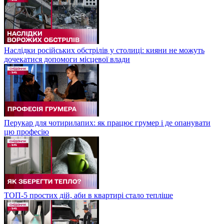
Наслідки російських обстрілів у столиці: кияни не можуть
дочекатися допомоги місцевої влади
Перукар для чотирилапих: як працює грумер і де опанувати
цю професію
ТОП-5 простих дій, аби в квартирі стало тепліше