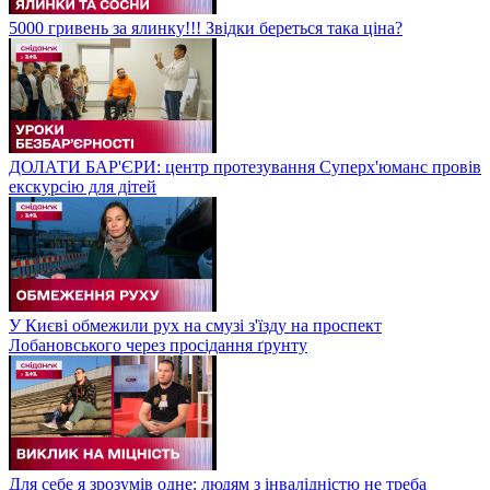
5000 гривень за ялинку!!! Звідки береться така ціна?
ДОЛАТИ БАР'ЄРИ: центр протезування Суперх'юманс провів
екскурсію для дітей
У Києві обмежили рух на смузі з'їзду на проспект
Лобановського через просідання ґрунту
Для себе я зрозумів одне: людям з інвалідністю не треба