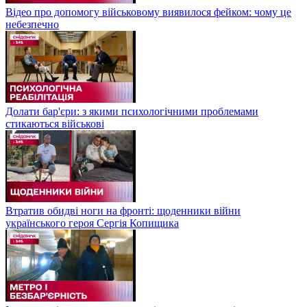
Відео про допомогу військовому виявилося фейком: чому це
небезпечно
Долати бар'єри: з якими психологічними проблемами
стикаються військові
Втратив обидві ноги на фронті: щоденники війни
українського героя Сергія Копищика