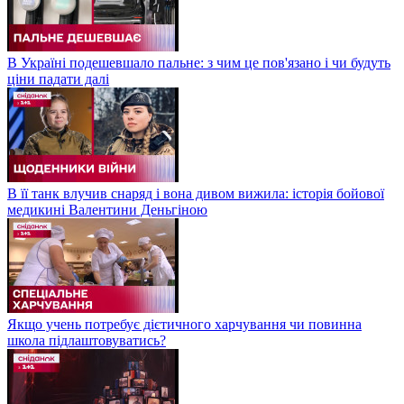
В Україні подешевшало пальне: з чим це пов'язано і чи будуть
ціни падати далі
В її танк влучив снаряд і вона дивом вижила: історія бойової
медикині Валентини Деньгіною
Якщо учень потребує дієтичного харчування чи повинна
школа підлаштовуватись?