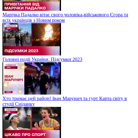
Марічка Падалко вітає свого чоловіка-військового Єгора та
всіх українців з Новим роком
Головні події України. Підсумки 2023
Хто тримає цей район! Іван Марунич та гурт Карта світу в
студії Сніданку