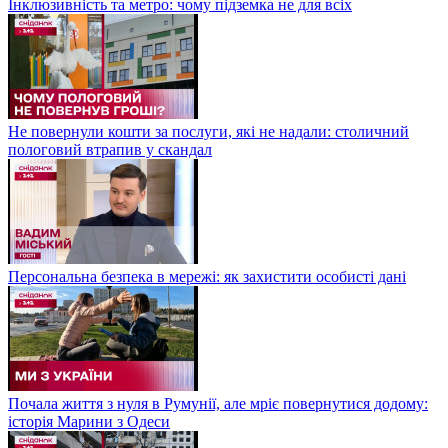
Інклюзивність та метро: чому підземка не для всіх
Не повернули кошти за послуги, які не надали: столичний
пологовий втрапив у скандал
Персональна безпека в мережі: як захистити особисті дані
Почала життя з нуля в Румунії, але мріє повернутися додому:
історія Марини з Одеси