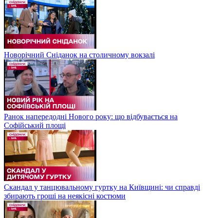
Новорічний Сніданок на столичному вокзалі
Ранок напередодні Нового року: що відбувається на
Софійський площі
Скандал у танцювальному гуртку на Київщині: чи справді
збирають гроші на неякісні костюми