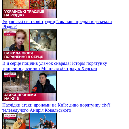
Українські святкові традиції: як наші предки відзначали
Різдво?
В її серце поцілив уламок снаряда! Історія порятунку
трирічної дівчинки Мії після обстрілу в Херсоні
Наслідки атаки дронами на Київ: диво порятунку сім’ї
телеведучого Андрія Ковальського