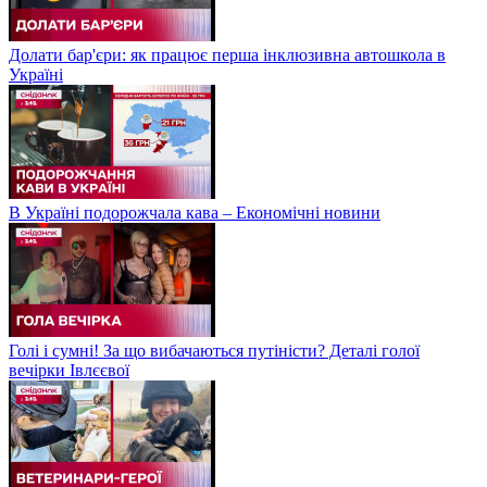
Долати бар'єри: як працює перша інклюзивна автошкола в
Україні
В Україні подорожчала кава – Економічні новини
Голі і сумні! За що вибачаються путіністи? Деталі голої
вечірки Івлєєвої