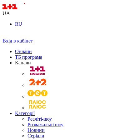
UA
RU
Вхід в кабінет
Онлайн
ТБ програма
Канали
Категорії
Реаліті-шоу
Розважальні шоу
Новини
Серіали