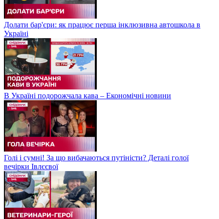
Долати бар'єри: як працює перша інклюзивна автошкола в
Україні
В Україні подорожчала кава – Економічні новини
Голі і сумні! За що вибачаються путіністи? Деталі голої
вечірки Івлєєвої