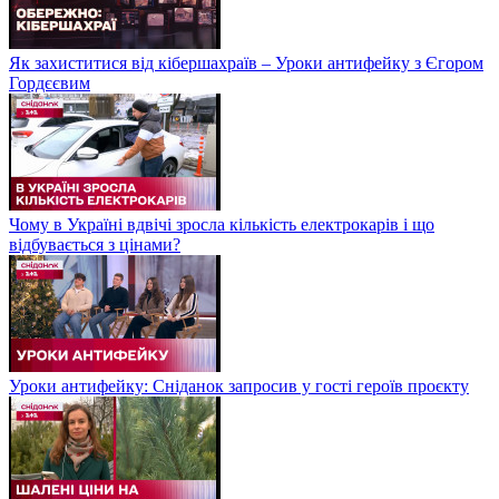
Як захиститися від кібершахраїв – Уроки антифейку з Єгором
Гордєєвим
Чому в Україні вдвічі зросла кількість електрокарів і що
відбувається з цінами?
Уроки антифейку: Сніданок запросив у гості героїв проєкту