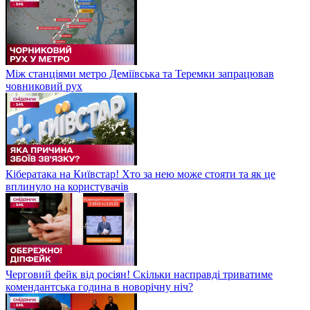
Між станціями метро Деміївська та Теремки запрацював
човниковий рух
Кібератака на Київстар! Хто за нею може стояти та як це
вплинуло на користувачів
Черговий фейк від росіян! Скільки насправді триватиме
комендантська година в новорічну ніч?