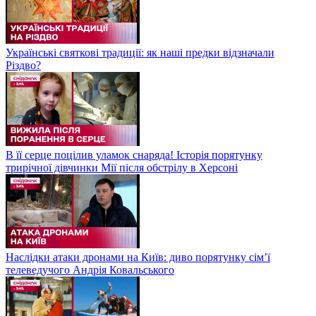
Українські святкові традиції: як наші предки відзначали
Різдво?
В її серце поцілив уламок снаряда! Історія порятунку
трирічної дівчинки Мії після обстрілу в Херсоні
Наслідки атаки дронами на Київ: диво порятунку сім’ї
телеведучого Андрія Ковальського