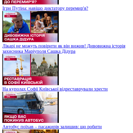
Ігри Путіна: навіщо диктатору перемир'я?
Лікарі не можуть повірити як він вижив! Дивовижна історія
захисника Маріуполя Сашка Дідура
На куполах Софії Київської відреставрували хрести
Автобус поїхав – пасажирів залишив: що робити