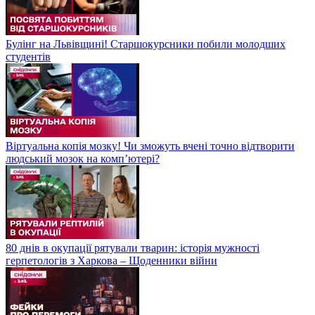
Булінг на Львівщині! Старшокурсники побили молодших
студентів
Віртуальна копія мозку! Чи зможуть вчені точно відтворити
людський мозок на компʼютері?
80 днів в окупації рятували тварин: історія мужності
герпетологів з Харкова – Щоденники війни