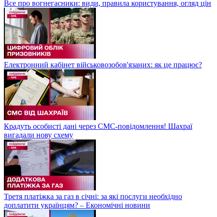
Все про вогнегасники: види, правила користування, огляд цін
Електронний кабінет військовозобов'язаних: як це працює?
Крадуть особисті дані через СМС-повідомлення! Шахраї
вигадали нову схему
Третя платіжка за газ в січні: за які послуги необхідно
доплатити українцям? – Економічні новини