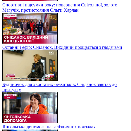
Спортивні підсумки року: повернення Світоліної, золото
Магучіх, протистояння Ольги Харлан
Останній ефір: Сніданок. Вихідний прощається з глядачами
Будиночок для хвостатих безхатьків: Сніданок завітав до
притулку
Янгольська допомога на залізничних вокзалах