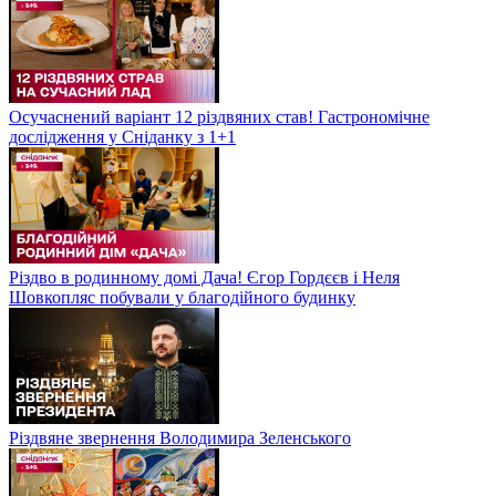
Осучаснений варіант 12 різдвяних став! Гастрономічне
дослідження у Сніданку з 1+1
Різдво в родинному домі Дача! Єгор Гордєєв і Неля
Шовкопляс побували у благодійного будинку
Різдвяне звернення Володимира Зеленського