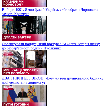
Вибори 1991. Якою була б Україна, якби обрали Чорновола
замість Кравчука
Облаштували пандус, який врятував їм життя: історія шляху
до безбар'єрності родини Пчолкіних
ДВА ТИЖНІ БЕЗ ВІКОН. Чому жителі зруйнованого будинку
досі чекають на допомогу?