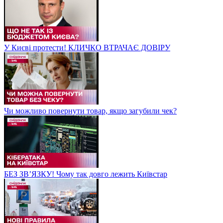
У Києві протести! КЛИЧКО ВТРАЧАЄ ДОВІРУ
Чи можливо повернути товар, якщо загубили чек?
БЕЗ ЗВʼЯЗКУ! Чому так довго лежить Київстар