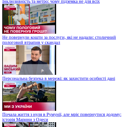
Інклюзивність та метро: чому підземка не для всіх
Не повернули кошти за послуги, які не надали: столичний
пологовий втрапив у скандал
Персональна безпека в мережі: як захистити особисті дані
Почала життя з нуля в Румунії, але мріє повернутися додому:
історія Марини з Одеси