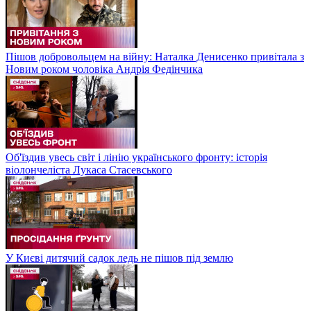
Пішов добровольцем на війну: Наталка Денисенко привітала з
Новим роком чоловіка Андрія Федінчика
Об'їздив увесь світ і лінію українського фронту: історія
віолончеліста Лукаса Стасевського
У Києві дитячий садок ледь не пішов під землю