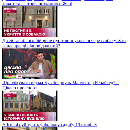
ховатися – історія незламного Жені
Дітей загиблого бійця не пустили в укриття через собаку. Хто
ж насправді відповідальний?
Що очікувати від матчу Ліверпуль-Манчестер Юнайтед? –
Цікаво про спорт
У Києві руйнують унікальну садибу 19 століття