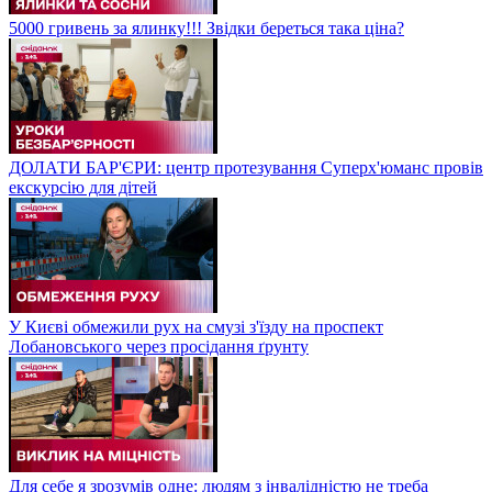
5000 гривень за ялинку!!! Звідки береться така ціна?
ДОЛАТИ БАР'ЄРИ: центр протезування Суперх'юманс провів
екскурсію для дітей
У Києві обмежили рух на смузі з'їзду на проспект
Лобановського через просідання ґрунту
Для себе я зрозумів одне: людям з інвалідністю не треба