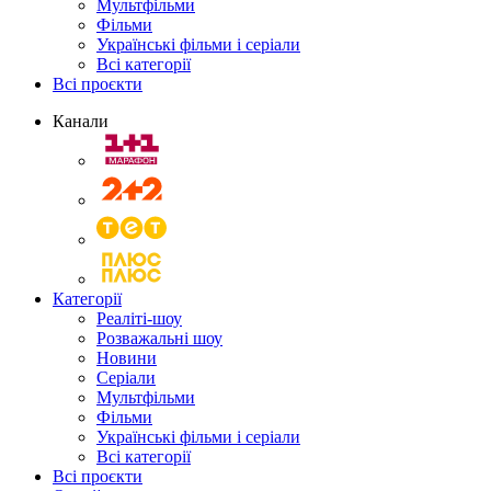
Мультфільми
Фільми
Українські фільми і серіали
Всі категорії
Всі проєкти
Канали
Категорії
Реаліті-шоу
Розважальні шоу
Новини
Серіали
Мультфільми
Фільми
Українські фільми і серіали
Всі категорії
Всі проєкти