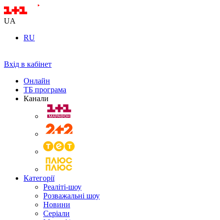
UA
RU
Вхід в кабінет
Онлайн
ТБ програма
Канали
Категорії
Реаліті-шоу
Розважальні шоу
Новини
Серіали