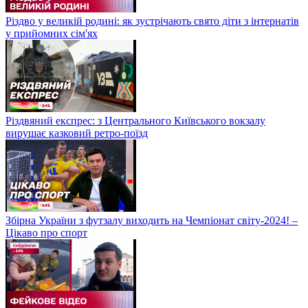
Різдво у великій родині: як зустрічають свято діти з інтернатів
у прийомних сім'ях
Різдвяний експрес: з Центрального Київського вокзалу
вирушає казковий ретро-поїзд
Збірна України з футзалу виходить на Чемпіонат світу-2024! –
Цікаво про спорт