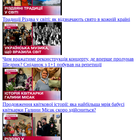
Традиції Різдва у світі: як відзначають свято в кожній країні
Чим вражатиме реконструкція концерту, де вперше пролунав
Щедрик? Сніданок з 1+1 побував на репетиції
Продовження квіткової історії: яка найбільша мрія бабусі
квіткарки Галини Місак скоро здійсниться?