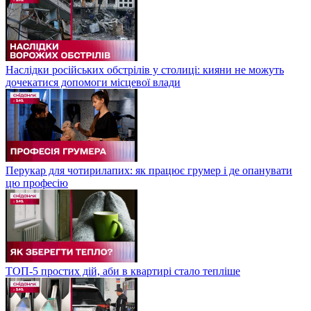
Наслідки російських обстрілів у столиці: кияни не можуть
дочекатися допомоги місцевої влади
Перукар для чотирилапих: як працює грумер і де опанувати
цю професію
ТОП-5 простих дій, аби в квартирі стало тепліше