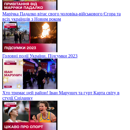
Марічка Падалко вітає свого чоловіка-військового Єгора та
всіх українців з Новим роком
Головні події України. Підсумки 2023
Хто тримає цей район! Іван Марунич та гурт Карта світу в
студії Сніданку