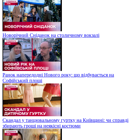
Новорічний Сніданок на столичному вокзалі
Ранок напередодні Нового року: що відбувається на
Софійський площі
Скандал у танцювальному гуртку на Київщині: чи справді
збирають гроші на неякісні костюми