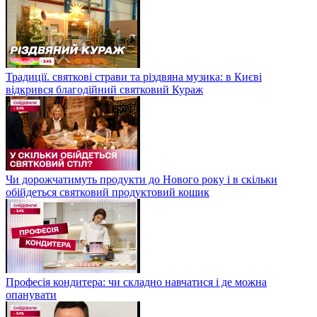
Традиції. святкові страви та різдвяна музика: в Києві
відкрився благодійний святковий Кураж
Чи дорожчатимуть продукти до Нового року і в скільки
обійдеться святковий продуктовий кошик
Професія кондитера: чи складно навчатися і де можна
опанувати