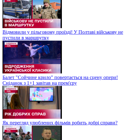
Відмовили у пільговому проїзді! У Полтаві військову не
пустили в маршрутку
Балет "Сойчине крило" повертається на сцену опери!
Сніданок з 1+1 завітав на прем'єру
Як перегляд улюблених фільмів робить добрі справи?