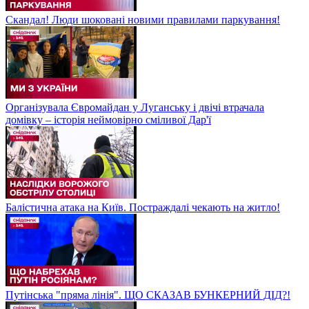
Скандал! Люди шоковані новими правилами паркування!
Організувала Євромайдан у Луганську і двічі втрачала
домівку – історія неймовірно сміливої Дар'ї
Балістична атака на Київ. Постраждалі чекають на житло!
Путінська "пряма лінія". ЩО СКАЗАВ БУНКЕРНИЙ ДІД?!