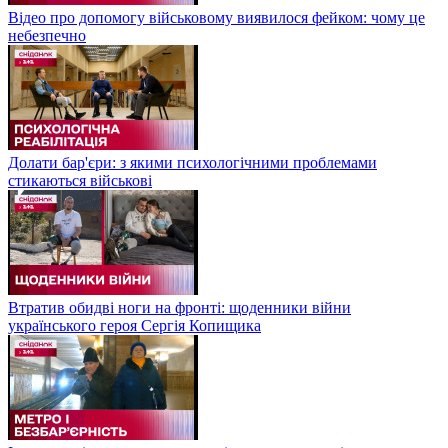
Відео про допомогу військовому виявилося фейком: чому це
небезпечно
Долати бар'єри: з якими психологічними проблемами
стикаються військові
Втратив обидві ноги на фронті: щоденники війни
українського героя Сергія Копищика