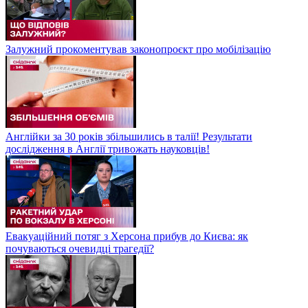
Залужний прокоментував законопроєкт про мобілізацію
Англійки за 30 років збільшились в талії! Результати
дослідження в Англії тривожать науковців!
Евакуаційний потяг з Херсона прибув до Києва: як
почуваються очевидці трагедії?