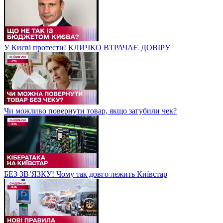
У Києві протести! КЛИЧКО ВТРАЧАЄ ДОВІРУ
Чи можливо повернути товар, якщо загубили чек?
БЕЗ ЗВʼЯЗКУ! Чому так довго лежить Київстар