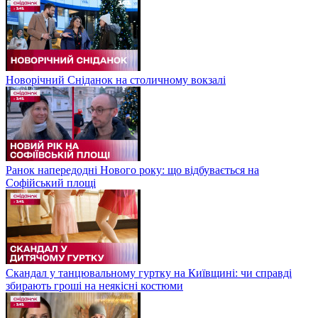
Новорічний Сніданок на столичному вокзалі
Ранок напередодні Нового року: що відбувається на
Софійський площі
Скандал у танцювальному гуртку на Київщині: чи справді
збирають гроші на неякісні костюми