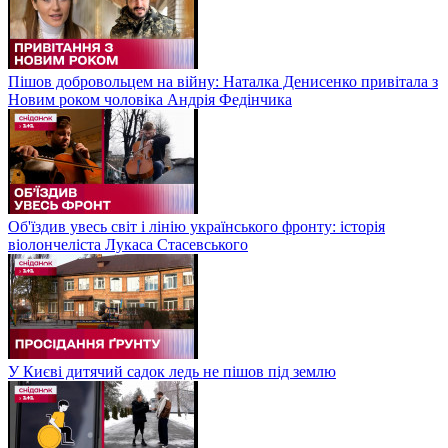
Пішов добровольцем на війну: Наталка Денисенко привітала з
Новим роком чоловіка Андрія Федінчика
Об'їздив увесь світ і лінію українського фронту: історія
віолончеліста Лукаса Стасевського
У Києві дитячий садок ледь не пішов під землю