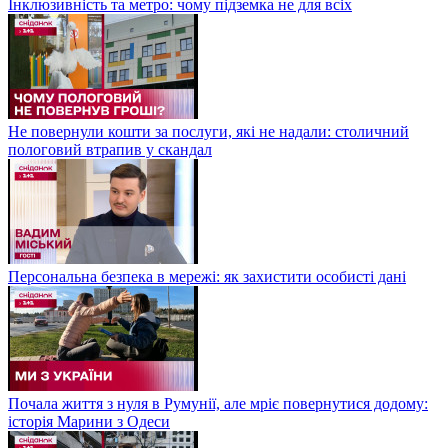
Інклюзивність та метро: чому підземка не для всіх
Не повернули кошти за послуги, які не надали: столичний
пологовий втрапив у скандал
Персональна безпека в мережі: як захистити особисті дані
Почала життя з нуля в Румунії, але мріє повернутися додому:
історія Марини з Одеси