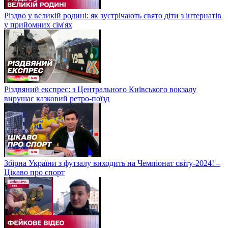
Різдво у великій родині: як зустрічають свято діти з інтернатів
у прийомних сім'ях
Різдвяний експрес: з Центрального Київського вокзалу
вирушає казковий ретро-поїзд
Збірна України з футзалу виходить на Чемпіонат світу-2024! –
Цікаво про спорт