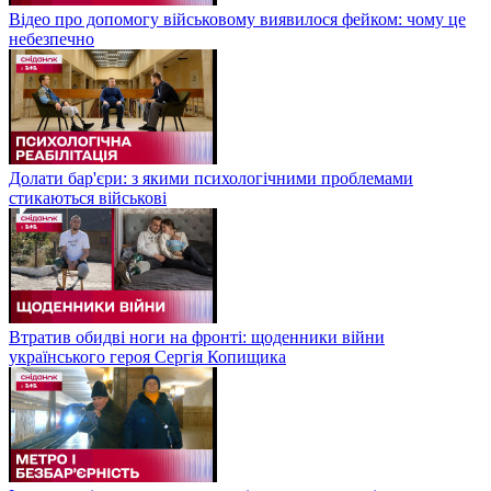
Відео про допомогу військовому виявилося фейком: чому це
небезпечно
Долати бар'єри: з якими психологічними проблемами
стикаються військові
Втратив обидві ноги на фронті: щоденники війни
українського героя Сергія Копищика