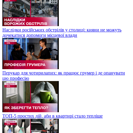
Наслідки російських обстрілів у столиці: кияни не можуть
дочекатися допомоги місцевої влади
Перукар для чотирилапих: як працює грумер і де опанувати
цю професію
ТОП-5 простих дій, аби в квартирі стало тепліше