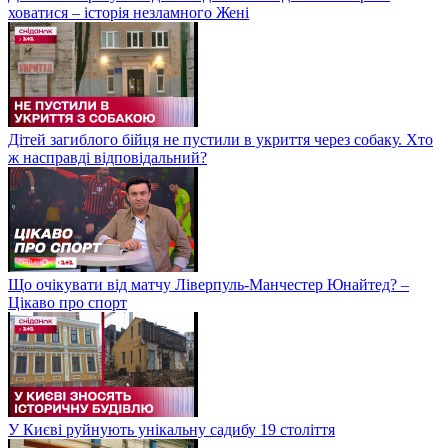
ховатися – історія незламного Жені
Дітей загиблого бійця не пустили в укриття через собаку. Хто
ж насправді відповідальний?
Що очікувати від матчу Ліверпуль-Манчестер Юнайтед? –
Цікаво про спорт
У Києві руйнують унікальну садибу 19 століття