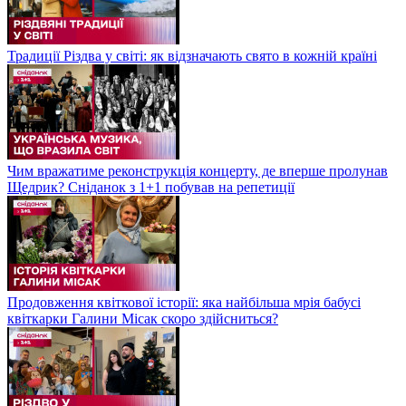
Традиції Різдва у світі: як відзначають свято в кожній країні
Чим вражатиме реконструкція концерту, де вперше пролунав
Щедрик? Сніданок з 1+1 побував на репетиції
Продовження квіткової історії: яка найбільша мрія бабусі
квіткарки Галини Місак скоро здійсниться?