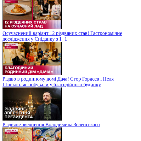
Осучаснений варіант 12 різдвяних став! Гастрономічне
дослідження у Сніданку з 1+1
Різдво в родинному домі Дача! Єгор Гордєєв і Неля
Шовкопляс побували у благодійного будинку
Різдвяне звернення Володимира Зеленського