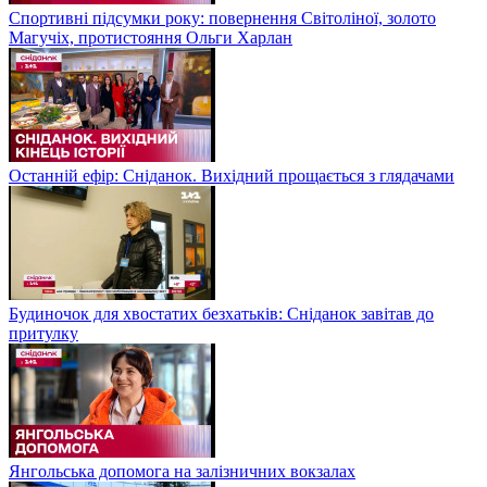
Спортивні підсумки року: повернення Світоліної, золото
Магучіх, протистояння Ольги Харлан
Останній ефір: Сніданок. Вихідний прощається з глядачами
Будиночок для хвостатих безхатьків: Сніданок завітав до
притулку
Янгольська допомога на залізничних вокзалах