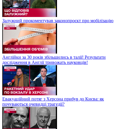
Залужний прокоментував законопроєкт про мобілізацію
Англійки за 30 років збільшились в талії! Результати
дослідження в Англії тривожать науковців!
Евакуаційний потяг з Херсона прибув до Києва: як
почуваються очевидці трагедії?