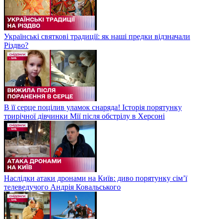
Українські святкові традиції: як наші предки відзначали
Різдво?
В її серце поцілив уламок снаряда! Історія порятунку
трирічної дівчинки Мії після обстрілу в Херсоні
Наслідки атаки дронами на Київ: диво порятунку сім’ї
телеведучого Андрія Ковальського