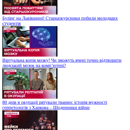
Булінг на Львівщині! Старшокурсники побили молодших
студентів
Віртуальна копія мозку! Чи зможуть вчені точно відтворити
людський мозок на компʼютері?
80 днів в окупації рятували тварин: історія мужності
герпетологів з Харкова – Щоденники війни