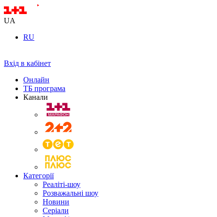
UA
RU
Вхід в кабінет
Онлайн
ТБ програма
Канали
Категорії
Реаліті-шоу
Розважальні шоу
Новини
Серіали