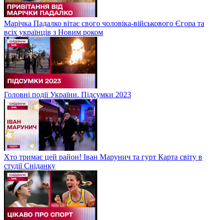
Марічка Падалко вітає свого чоловіка-військового Єгора та
всіх українців з Новим роком
Головні події України. Підсумки 2023
Хто тримає цей район! Іван Марунич та гурт Карта світу в
студії Сніданку