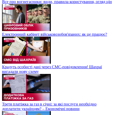
Все про вогнегасники: види, правила користування, огляд цін
Електронний кабінет військовозобов'язаних: як це працює?
Крадуть особисті дані через СМС-повідомлення! Шахраї
вигадали нову схему
Третя платіжка за газ в січні: за які послуги необхідно
доплатити українцям? – Економічні новини