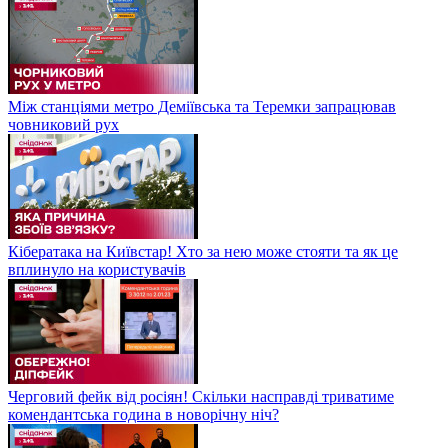
Між станціями метро Деміївська та Теремки запрацював
човниковий рух
Кібератака на Київстар! Хто за нею може стояти та як це
вплинуло на користувачів
Черговий фейк від росіян! Скільки насправді триватиме
комендантська година в новорічну ніч?