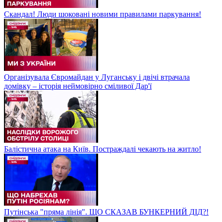
Скандал! Люди шоковані новими правилами паркування!
Організувала Євромайдан у Луганську і двічі втрачала
домівку – історія неймовірно сміливої Дар'ї
Балістична атака на Київ. Постраждалі чекають на житло!
Путінська "пряма лінія". ЩО СКАЗАВ БУНКЕРНИЙ ДІД?!