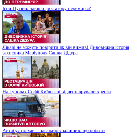
Ігри Путіна: навіщо диктатору перемир'я?
Лікарі не можуть повірити як він вижив! Дивовижна історія
захисника Маріуполя Сашка Дідура
На куполах Софії Київської відреставрували хрести
Автобус поїхав – пасажирів залишив: що робити