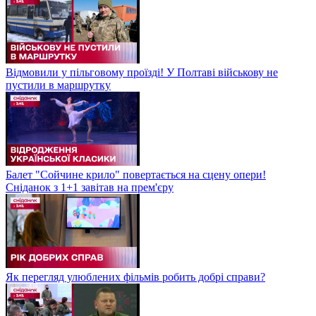
Відмовили у пільговому проїзді! У Полтаві військову не
пустили в маршрутку
Балет "Сойчине крило" повертається на сцену опери!
Сніданок з 1+1 завітав на прем'єру
Як перегляд улюблених фільмів робить добрі справи?