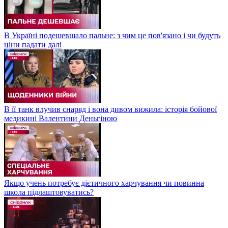
В Україні подешевшало пальне: з чим це пов'язано і чи будуть
ціни падати далі
В її танк влучив снаряд і вона дивом вижила: історія бойової
медикині Валентини Деньгіною
Якщо учень потребує дієтичного харчування чи повинна
школа підлаштовуватись?