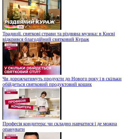
Традиції. святкові страви та різдвяна музика: в Києві
відкрився благодійний святковий Кураж
Чи дорожчатимуть продукти до Нового року і в скільки
обійдеться святковий продуктовий кошик
Професія кондитера: чи складно навчатися і де можна
опанувати