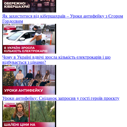
Як захиститися від кібершахраїв – Уроки антифейку з Єгором
Гордєєвим
Чому в Україні вдвічі зросла кількість електрокарів і що
відбувається з цінами?
Уроки антифейку: Сніданок запросив у гості героїв проєкту