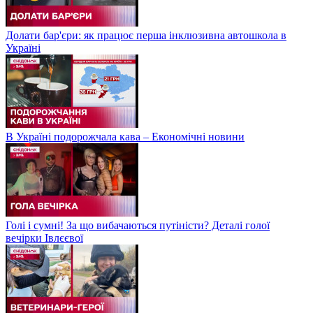
Долати бар'єри: як працює перша інклюзивна автошкола в
Україні
В Україні подорожчала кава – Економічні новини
Голі і сумні! За що вибачаються путіністи? Деталі голої
вечірки Івлєєвої