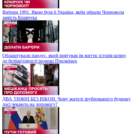
Вибори 1991. Якою була б Україна, якби обрали Чорновола
замість Кравчука
Облаштували пандус, який врятував їм життя: історія шляху
до безбар'єрності родини Пчолкіних
ДВА ТИЖНІ БЕЗ ВІКОН. Чому жителі зруйнованого будинку
досі чекають на допомогу?