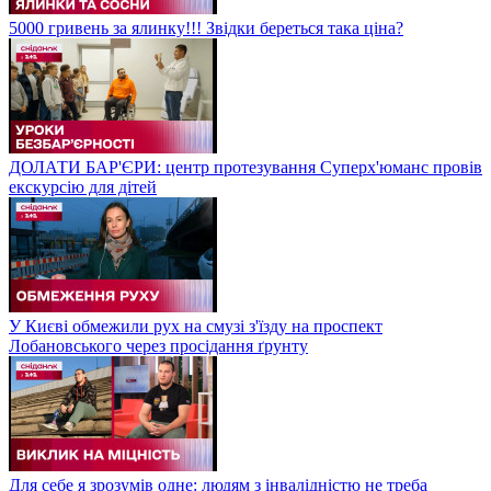
5000 гривень за ялинку!!! Звідки береться така ціна?
ДОЛАТИ БАР'ЄРИ: центр протезування Суперх'юманс провів
екскурсію для дітей
У Києві обмежили рух на смузі з'їзду на проспект
Лобановського через просідання ґрунту
Для себе я зрозумів одне: людям з інвалідністю не треба