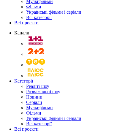
Мультфільми
Фільми
Українські фільми і серіали
Всі категорії
Всі проєкти
Канали
Категорії
Реаліті-шоу
Розважальні шоу
Новини
Серіали
Мультфільми
Фільми
Українські фільми і серіали
Всі категорії
Всі проєкти