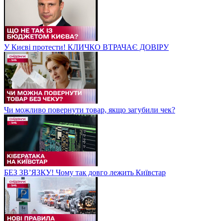
У Києві протести! КЛИЧКО ВТРАЧАЄ ДОВІРУ
Чи можливо повернути товар, якщо загубили чек?
БЕЗ ЗВʼЯЗКУ! Чому так довго лежить Київстар