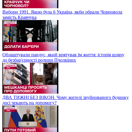
Вибори 1991. Якою була б Україна, якби обрали Чорновола
замість Кравчука
Облаштували пандус, який врятував їм життя: історія шляху
до безбар'єрності родини Пчолкіних
ДВА ТИЖНІ БЕЗ ВІКОН. Чому жителі зруйнованого будинку
досі чекають на допомогу?