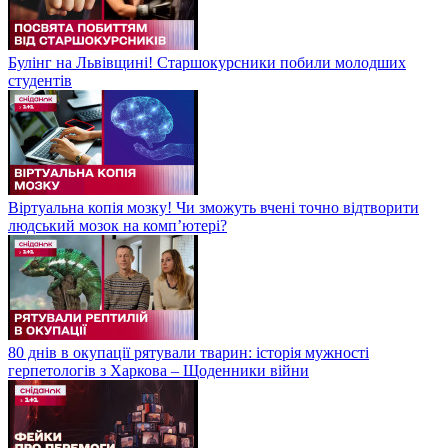
Булінг на Львівщині! Старшокурсники побили молодших
студентів
Віртуальна копія мозку! Чи зможуть вчені точно відтворити
людський мозок на компʼютері?
80 днів в окупації рятували тварин: історія мужності
герпетологів з Харкова – Щоденники війни