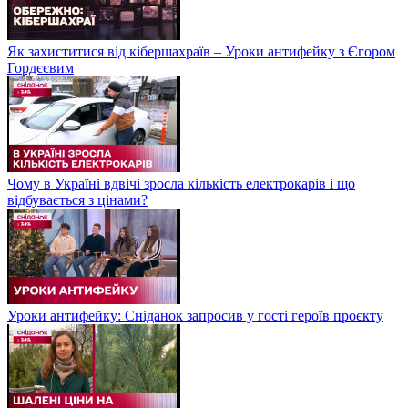
Як захиститися від кібершахраїв – Уроки антифейку з Єгором
Гордєєвим
Чому в Україні вдвічі зросла кількість електрокарів і що
відбувається з цінами?
Уроки антифейку: Сніданок запросив у гості героїв проєкту