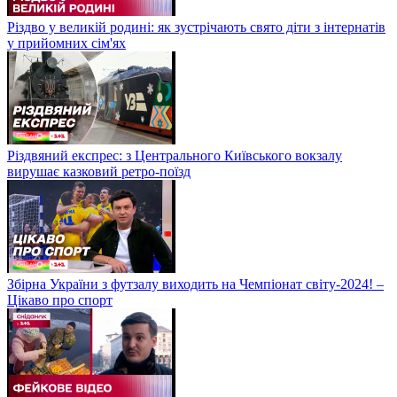
Різдво у великій родині: як зустрічають свято діти з інтернатів
у прийомних сім'ях
Різдвяний експрес: з Центрального Київського вокзалу
вирушає казковий ретро-поїзд
Збірна України з футзалу виходить на Чемпіонат світу-2024! –
Цікаво про спорт