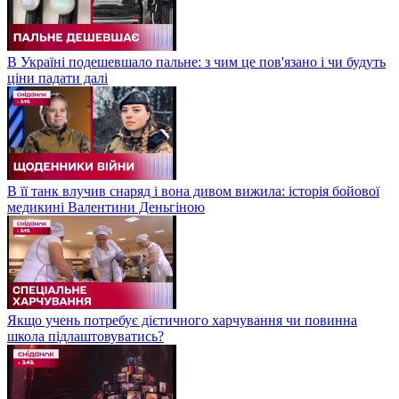
В Україні подешевшало пальне: з чим це пов'язано і чи будуть
ціни падати далі
В її танк влучив снаряд і вона дивом вижила: історія бойової
медикині Валентини Деньгіною
Якщо учень потребує дієтичного харчування чи повинна
школа підлаштовуватись?