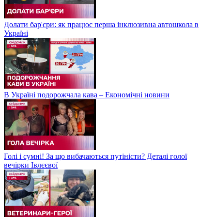
Долати бар'єри: як працює перша інклюзивна автошкола в
Україні
В Україні подорожчала кава – Економічні новини
Голі і сумні! За що вибачаються путіністи? Деталі голої
вечірки Івлєєвої