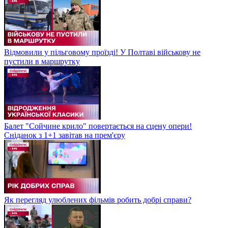
Відмовили у пільговому проїзді! У Полтаві військову не
пустили в маршрутку
Балет "Сойчине крило" повертається на сцену опери!
Сніданок з 1+1 завітав на прем'єру
Як перегляд улюблених фільмів робить добрі справи?