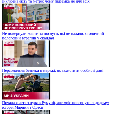
Інклюзивність та метро: чому підземка не для всіх
Не повернули кошти за послуги, які не надали: столичний
пологовий втрапив у скандал
Персональна безпека в мережі: як захистити особисті дані
Почала життя з нуля в Румунії, але мріє повернутися додому:
історія Марини з Одеси