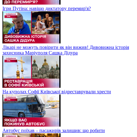
Ігри Путіна: навіщо диктатору перемир'я?
Лікарі не можуть повірити як він вижив! Дивовижна історія
захисника Маріуполя Сашка Дідура
На куполах Софії Київської відреставрували хрести
Автобус поїхав – пасажирів залишив: що робити