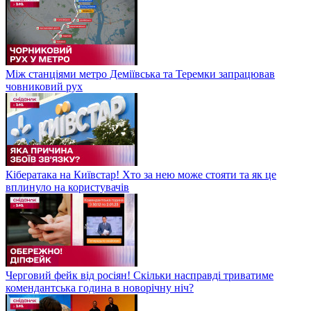
Між станціями метро Деміївська та Теремки запрацював
човниковий рух
Кібератака на Київстар! Хто за нею може стояти та як це
вплинуло на користувачів
Черговий фейк від росіян! Скільки насправді триватиме
комендантська година в новорічну ніч?