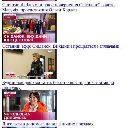
Спортивні підсумки року: повернення Світоліної, золото
Магучіх, протистояння Ольги Харлан
Останній ефір: Сніданок. Вихідний прощається з глядачами
Будиночок для хвостатих безхатьків: Сніданок завітав до
притулку
Янгольська допомога на залізничних вокзалах