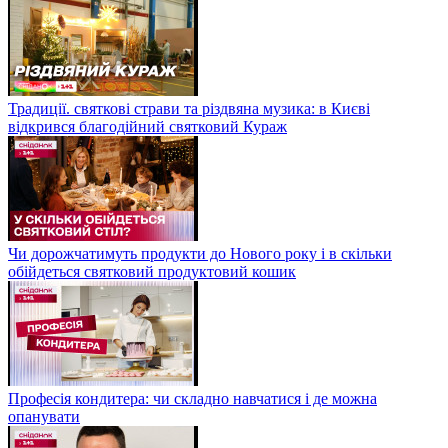
Традиції. святкові страви та різдвяна музика: в Києві
відкрився благодійний святковий Кураж
Чи дорожчатимуть продукти до Нового року і в скільки
обійдеться святковий продуктовий кошик
Професія кондитера: чи складно навчатися і де можна
опанувати