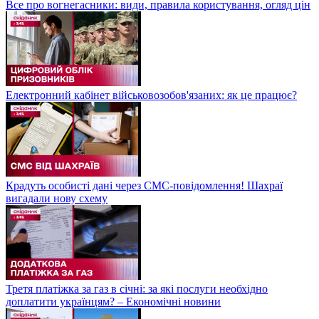
Все про вогнегасники: види, правила користування, огляд цін
Електронний кабінет військовозобов'язаних: як це працює?
Крадуть особисті дані через СМС-повідомлення! Шахраї
вигадали нову схему
Третя платіжка за газ в січні: за які послуги необхідно
доплатити українцям? – Економічні новини