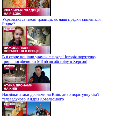
Українські святкові традиції: як наші предки відзначали
Різдво?
В її серце поцілив уламок снаряда! Історія порятунку
трирічної дівчинки Мії після обстрілу в Херсоні
Наслідки атаки дронами на Київ: диво порятунку сім’ї
телеведучого Андрія Ковальського