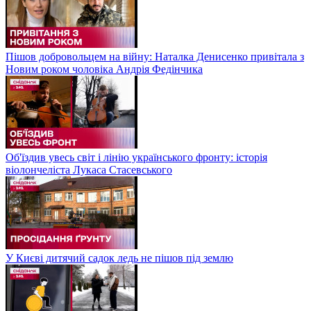
Пішов добровольцем на війну: Наталка Денисенко привітала з
Новим роком чоловіка Андрія Федінчика
Об'їздив увесь світ і лінію українського фронту: історія
віолончеліста Лукаса Стасевського
У Києві дитячий садок ледь не пішов під землю