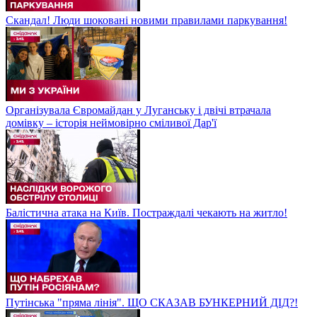
Скандал! Люди шоковані новими правилами паркування!
Організувала Євромайдан у Луганську і двічі втрачала
домівку – історія неймовірно сміливої Дар'ї
Балістична атака на Київ. Постраждалі чекають на житло!
Путінська "пряма лінія". ЩО СКАЗАВ БУНКЕРНИЙ ДІД?!