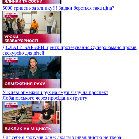
5000 гривень за ялинку!!! Звідки береться така ціна?
ДОЛАТИ БАР'ЄРИ: центр протезування Суперх'юманс провів
екскурсію для дітей
У Києві обмежили рух на смузі з'їзду на проспект
Лобановського через просідання ґрунту
Для себе я зрозумів одне: людям з інвалідністю не треба