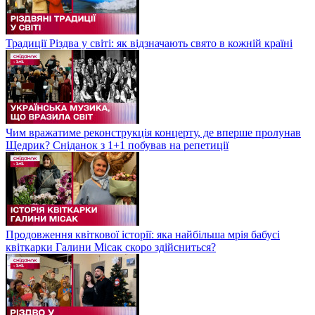
Традиції Різдва у світі: як відзначають свято в кожній країні
Чим вражатиме реконструкція концерту, де вперше пролунав
Щедрик? Сніданок з 1+1 побував на репетиції
Продовження квіткової історії: яка найбільша мрія бабусі
квіткарки Галини Місак скоро здійсниться?