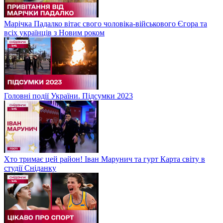
Марічка Падалко вітає свого чоловіка-військового Єгора та
всіх українців з Новим роком
Головні події України. Підсумки 2023
Хто тримає цей район! Іван Марунич та гурт Карта світу в
студії Сніданку