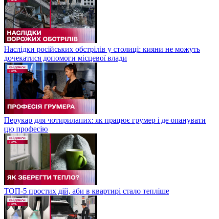
Наслідки російських обстрілів у столиці: кияни не можуть
дочекатися допомоги місцевої влади
Перукар для чотирилапих: як працює грумер і де опанувати
цю професію
ТОП-5 простих дій, аби в квартирі стало тепліше