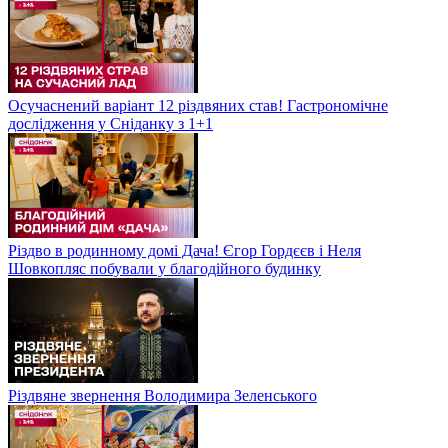
Осучаснений варіант 12 різдвяних став! Гастрономічне
дослідження у Сніданку з 1+1
Різдво в родинному домі Дача! Єгор Гордєєв і Неля
Шовкопляс побували у благодійного будинку
Різдвяне звернення Володимира Зеленського