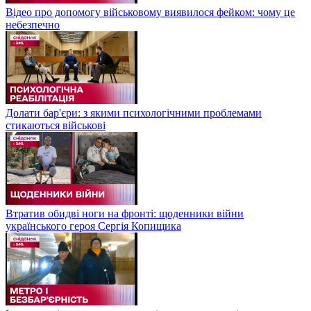
Відео про допомогу військовому виявилося фейком: чому це
небезпечно
Долати бар'єри: з якими психологічними проблемами
стикаються військові
Втратив обидві ноги на фронті: щоденники війни
українського героя Сергія Копищика