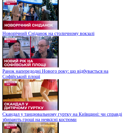
Новорічний Сніданок на столичному вокзалі
Ранок напередодні Нового року: що відбувається на
Софійський площі
Скандал у танцювальному гуртку на Київщині: чи справді
збирають гроші на неякісні костюми