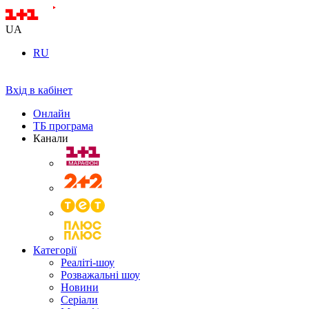
UA
RU
Вхід в кабінет
Онлайн
ТБ програма
Канали
Категорії
Реаліті-шоу
Розважальні шоу
Новини
Серіали