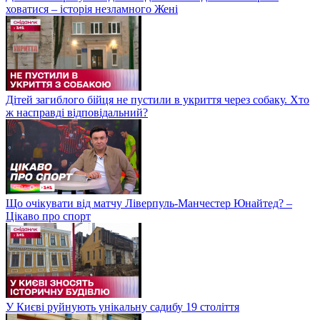
ховатися – історія незламного Жені
Дітей загиблого бійця не пустили в укриття через собаку. Хто
ж насправді відповідальний?
Що очікувати від матчу Ліверпуль-Манчестер Юнайтед? –
Цікаво про спорт
У Києві руйнують унікальну садибу 19 століття