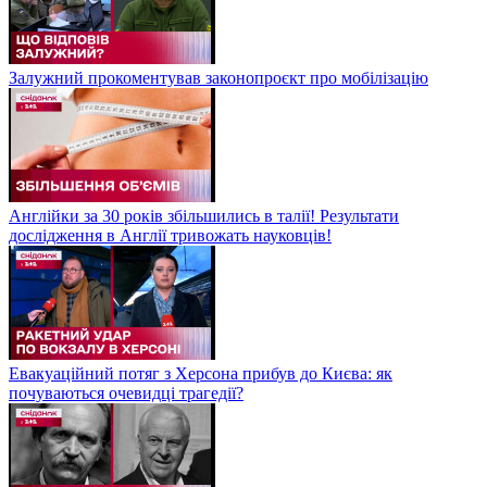
Залужний прокоментував законопроєкт про мобілізацію
Англійки за 30 років збільшились в талії! Результати
дослідження в Англії тривожать науковців!
Евакуаційний потяг з Херсона прибув до Києва: як
почуваються очевидці трагедії?