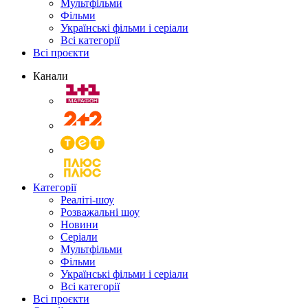
Мультфільми
Фільми
Українські фільми і серіали
Всі категорії
Всі проєкти
Канали
Категорії
Реаліті-шоу
Розважальні шоу
Новини
Серіали
Мультфільми
Фільми
Українські фільми і серіали
Всі категорії
Всі проєкти