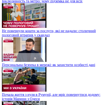
Інклюзивність та метро: чому підземка не для всіх
Не повернули кошти за послуги, які не надали: столичний
пологовий втрапив у скандал
Персональна безпека в мережі: як захистити особисті дані
Почала життя з нуля в Румунії, але мріє повернутися додому:
історія Марини з Одеси