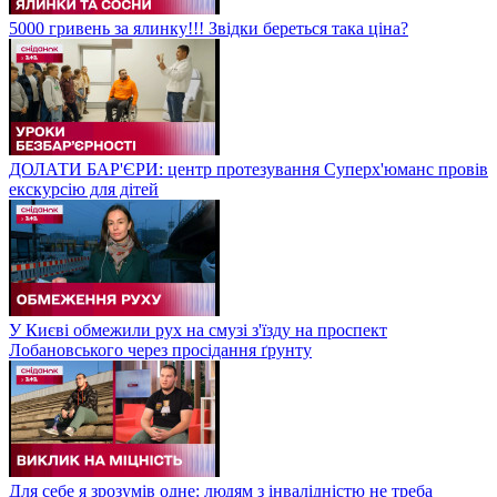
5000 гривень за ялинку!!! Звідки береться така ціна?
ДОЛАТИ БАР'ЄРИ: центр протезування Суперх'юманс провів
екскурсію для дітей
У Києві обмежили рух на смузі з'їзду на проспект
Лобановського через просідання ґрунту
Для себе я зрозумів одне: людям з інвалідністю не треба