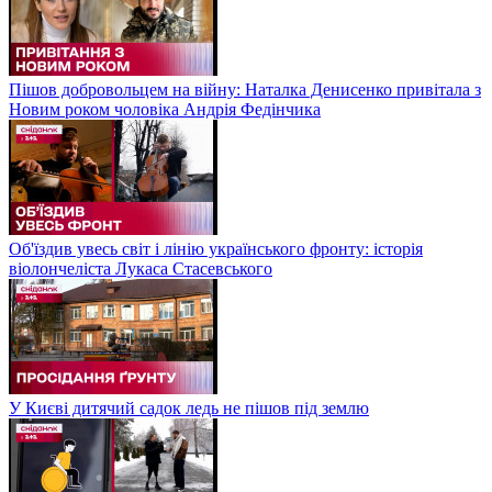
Пішов добровольцем на війну: Наталка Денисенко привітала з
Новим роком чоловіка Андрія Федінчика
Об'їздив увесь світ і лінію українського фронту: історія
віолончеліста Лукаса Стасевського
У Києві дитячий садок ледь не пішов під землю