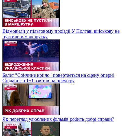
Відмовили у пільговому проїзді! У Полтаві військову не
пустили в маршрутку
Балет "Сойчине крило" повертається на сцену опери!
Сніданок з 1+1 завітав на прем'єру
Як перегляд улюблених фільмів робить добрі справи?