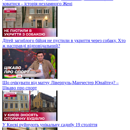
ховатися – історія незламного Жені
Дітей загиблого бійця не пустили в укриття через собаку. Хто
ж насправді відповідальний?
Що очікувати від матчу Ліверпуль-Манчестер Юнайтед? –
Цікаво про спорт
У Києві руйнують унікальну садибу 19 століття