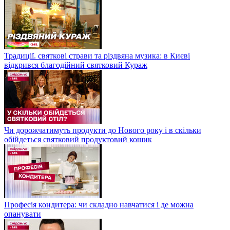
Традиції. святкові страви та різдвяна музика: в Києві
відкрився благодійний святковий Кураж
Чи дорожчатимуть продукти до Нового року і в скільки
обійдеться святковий продуктовий кошик
Професія кондитера: чи складно навчатися і де можна
опанувати