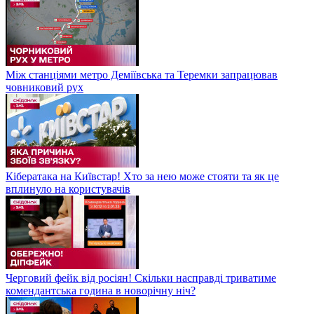
Між станціями метро Деміївська та Теремки запрацював
човниковий рух
Кібератака на Київстар! Хто за нею може стояти та як це
вплинуло на користувачів
Черговий фейк від росіян! Скільки насправді триватиме
комендантська година в новорічну ніч?