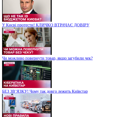
У Києві протести! КЛИЧКО ВТРАЧАЄ ДОВІРУ
Чи можливо повернути товар, якщо загубили чек?
БЕЗ ЗВʼЯЗКУ! Чому так довго лежить Київстар