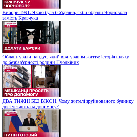
Вибори 1991. Якою була б Україна, якби обрали Чорновола
замість Кравчука
Облаштували пандус, який врятував їм життя: історія шляху
до безбар'єрності родини Пчолкіних
ДВА ТИЖНІ БЕЗ ВІКОН. Чому жителі зруйнованого будинку
досі чекають на допомогу?