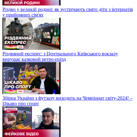
Різдво у великій родині: як зустрічають свято діти з інтернатів
у прийомних сім'ях
Різдвяний експрес: з Центрального Київського вокзалу
вирушає казковий ретро-поїзд
Збірна України з футзалу виходить на Чемпіонат світу-2024! –
Цікаво про спорт