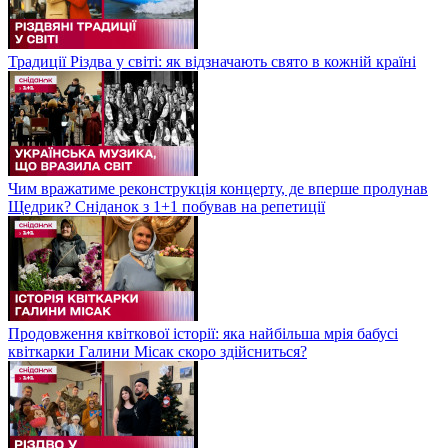
Традиції Різдва у світі: як відзначають свято в кожній країні
Чим вражатиме реконструкція концерту, де вперше пролунав
Щедрик? Сніданок з 1+1 побував на репетиції
Продовження квіткової історії: яка найбільша мрія бабусі
квіткарки Галини Місак скоро здійсниться?