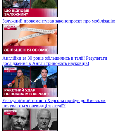
Залужний прокоментував законопроєкт про мобілізацію
Англійки за 30 років збільшились в талії! Результати
дослідження в Англії тривожать науковців!
Евакуаційний потяг з Херсона прибув до Києва: як
почуваються очевидці трагедії?