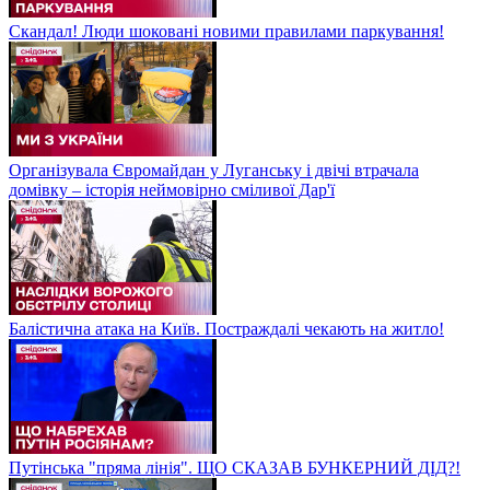
Скандал! Люди шоковані новими правилами паркування!
Організувала Євромайдан у Луганську і двічі втрачала
домівку – історія неймовірно сміливої Дар'ї
Балістична атака на Київ. Постраждалі чекають на житло!
Путінська "пряма лінія". ЩО СКАЗАВ БУНКЕРНИЙ ДІД?!