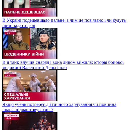
В Україні подешевшало пальне: з чим це пов'язано і чи будуть
ціни падати далі
В її танк влучив снаряд і вона дивом вижила: історія бойової
медикині Валентини Деньгіною
Якщо учень потребує дієтичного харчування чи повинна
школа підлаштовуватись?