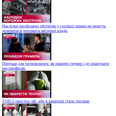
Наслідки російських обстрілів у столиці: кияни не можуть
дочекатися допомоги місцевої влади
Перукар для чотирилапих: як працює грумер і де опанувати
цю професію
ТОП-5 простих дій, аби в квартирі стало тепліше