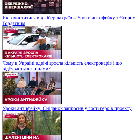
Як захиститися від кібершахраїв – Уроки антифейку з Єгором
Гордєєвим
Чому в Україні вдвічі зросла кількість електрокарів і що
відбувається з цінами?
Уроки антифейку: Сніданок запросив у гості героїв проєкту