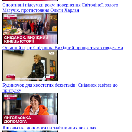
Спортивні підсумки року: повернення Світоліної, золото
Магучіх, протистояння Ольги Харлан
Останній ефір: Сніданок. Вихідний прощається з глядачами
Будиночок для хвостатих безхатьків: Сніданок завітав до
притулку
Янгольська допомога на залізничних вокзалах