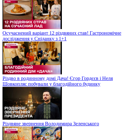
Осучаснений варіант 12 різдвяних став! Гастрономічне
дослідження у Сніданку з 1+1
Різдво в родинному домі Дача! Єгор Гордєєв і Неля
Шовкопляс побували у благодійного будинку
Різдвяне звернення Володимира Зеленського