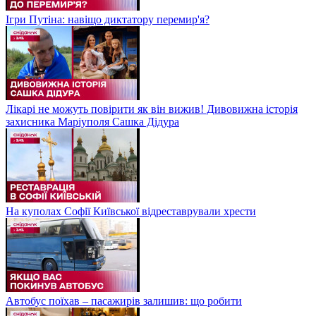
Ігри Путіна: навіщо диктатору перемир'я?
Лікарі не можуть повірити як він вижив! Дивовижна історія
захисника Маріуполя Сашка Дідура
На куполах Софії Київської відреставрували хрести
Автобус поїхав – пасажирів залишив: що робити