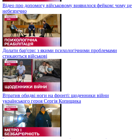
Відео про допомогу військовому виявилося фейком: чому це
небезпечно
Долати бар'єри: з якими психологічними проблемами
стикаються військові
Втратив обидві ноги на фронті: щоденники війни
українського героя Сергія Копищика