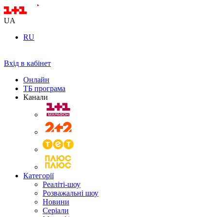
UA
RU
Вхід в кабінет
Онлайн
ТБ програма
Канали
Категорії
Реаліті-шоу
Розважальні шоу
Новини
Серіали