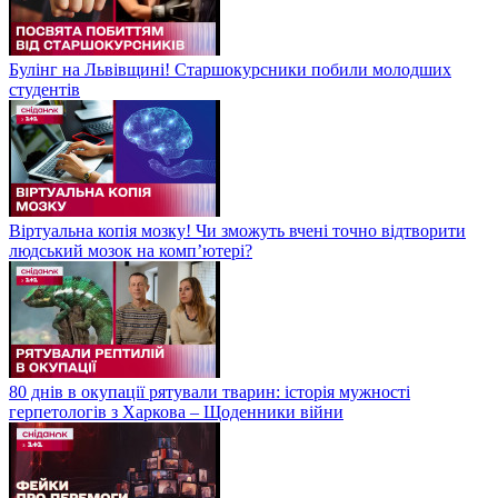
Булінг на Львівщині! Старшокурсники побили молодших
студентів
Віртуальна копія мозку! Чи зможуть вчені точно відтворити
людський мозок на компʼютері?
80 днів в окупації рятували тварин: історія мужності
герпетологів з Харкова – Щоденники війни