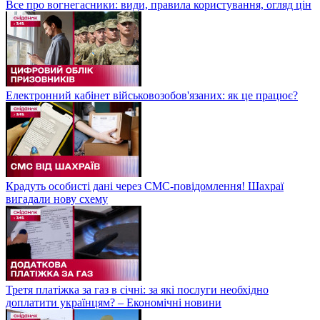
Все про вогнегасники: види, правила користування, огляд цін
Електронний кабінет військовозобов'язаних: як це працює?
Крадуть особисті дані через СМС-повідомлення! Шахраї
вигадали нову схему
Третя платіжка за газ в січні: за які послуги необхідно
доплатити українцям? – Економічні новини