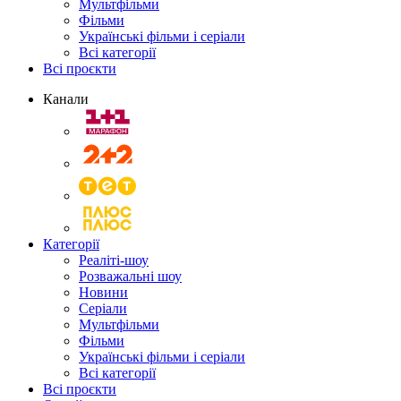
Мультфільми
Фільми
Українські фільми і серіали
Всі категорії
Всі проєкти
Канали
Категорії
Реаліті-шоу
Розважальні шоу
Новини
Серіали
Мультфільми
Фільми
Українські фільми і серіали
Всі категорії
Всі проєкти