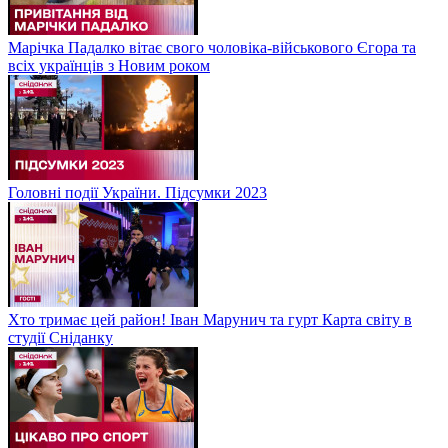
Марічка Падалко вітає свого чоловіка-військового Єгора та
всіх українців з Новим роком
Головні події України. Підсумки 2023
Хто тримає цей район! Іван Марунич та гурт Карта світу в
студії Сніданку