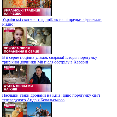
Українські святкові традиції: як наші предки відзначали
Різдво?
В її серце поцілив уламок снаряда! Історія порятунку
трирічної дівчинки Мії після обстрілу в Херсоні
Наслідки атаки дронами на Київ: диво порятунку сім’ї
телеведучого Андрія Ковальського