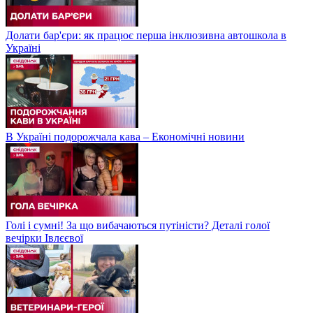
Долати бар'єри: як працює перша інклюзивна автошкола в
Україні
В Україні подорожчала кава – Економічні новини
Голі і сумні! За що вибачаються путіністи? Деталі голої
вечірки Івлєєвої