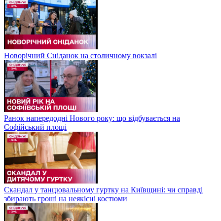
Новорічний Сніданок на столичному вокзалі
Ранок напередодні Нового року: що відбувається на
Софійський площі
Скандал у танцювальному гуртку на Київщині: чи справді
збирають гроші на неякісні костюми