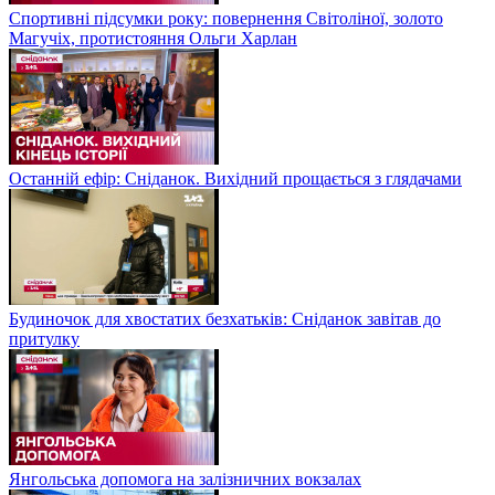
Спортивні підсумки року: повернення Світоліної, золото
Магучіх, протистояння Ольги Харлан
Останній ефір: Сніданок. Вихідний прощається з глядачами
Будиночок для хвостатих безхатьків: Сніданок завітав до
притулку
Янгольська допомога на залізничних вокзалах