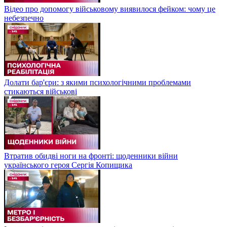
Відео про допомогу військовому виявилося фейком: чому це
небезпечно
Долати бар'єри: з якими психологічними проблемами
стикаються військові
Втратив обидві ноги на фронті: щоденники війни
українського героя Сергія Копищика