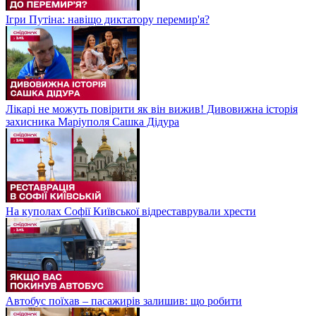
Ігри Путіна: навіщо диктатору перемир'я?
Лікарі не можуть повірити як він вижив! Дивовижна історія
захисника Маріуполя Сашка Дідура
На куполах Софії Київської відреставрували хрести
Автобус поїхав – пасажирів залишив: що робити