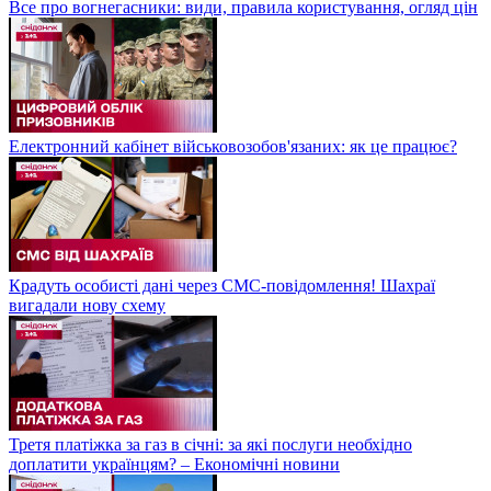
Все про вогнегасники: види, правила користування, огляд цін
Електронний кабінет військовозобов'язаних: як це працює?
Крадуть особисті дані через СМС-повідомлення! Шахраї
вигадали нову схему
Третя платіжка за газ в січні: за які послуги необхідно
доплатити українцям? – Економічні новини