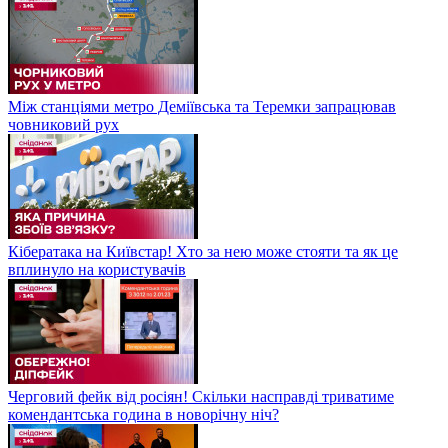
Між станціями метро Деміївська та Теремки запрацював
човниковий рух
Кібератака на Київстар! Хто за нею може стояти та як це
вплинуло на користувачів
Черговий фейк від росіян! Скільки насправді триватиме
комендантська година в новорічну ніч?