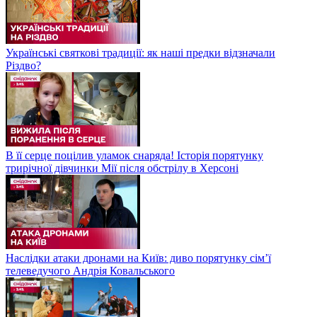
Українські святкові традиції: як наші предки відзначали
Різдво?
В її серце поцілив уламок снаряда! Історія порятунку
трирічної дівчинки Мії після обстрілу в Херсоні
Наслідки атаки дронами на Київ: диво порятунку сім’ї
телеведучого Андрія Ковальського