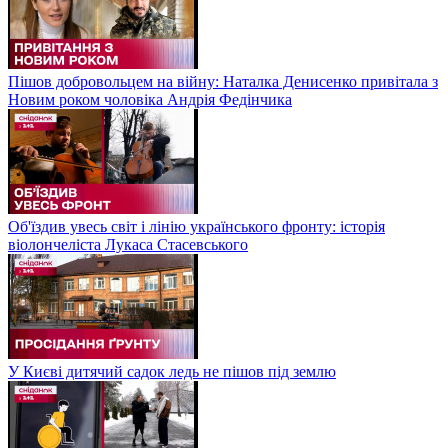
Пішов добровольцем на війну: Наталка Денисенко привітала з
Новим роком чоловіка Андрія Федінчика
Об'їздив увесь світ і лінію українського фронту: історія
віолончеліста Лукаса Стасевського
У Києві дитячий садок ледь не пішов під землю