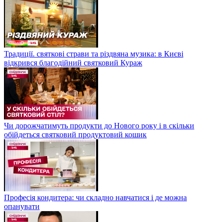
Традиції. святкові страви та різдвяна музика: в Києві
відкрився благодійний святковий Кураж
Чи дорожчатимуть продукти до Нового року і в скільки
обійдеться святковий продуктовий кошик
Професія кондитера: чи складно навчатися і де можна
опанувати