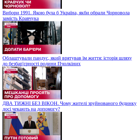
Вибори 1991. Якою була б Україна, якби обрали Чорновола
замість Кравчука
Облаштували пандус, який врятував їм життя: історія шляху
до безбар'єрності родини Пчолкіних
ДВА ТИЖНІ БЕЗ ВІКОН. Чому жителі зруйнованого будинку
досі чекають на допомогу?