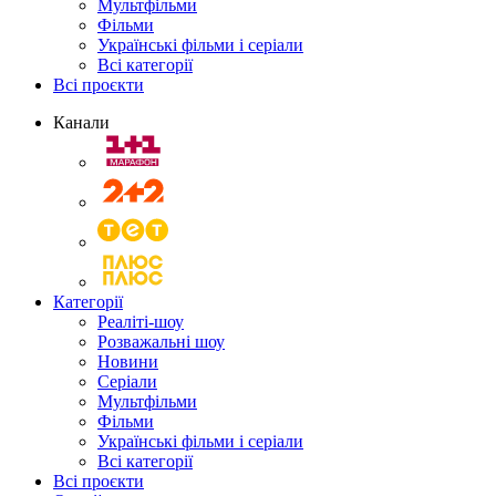
Мультфільми
Фільми
Українські фільми і серіали
Всі категорії
Всі проєкти
Канали
Категорії
Реаліті-шоу
Розважальні шоу
Новини
Серіали
Мультфільми
Фільми
Українські фільми і серіали
Всі категорії
Всі проєкти