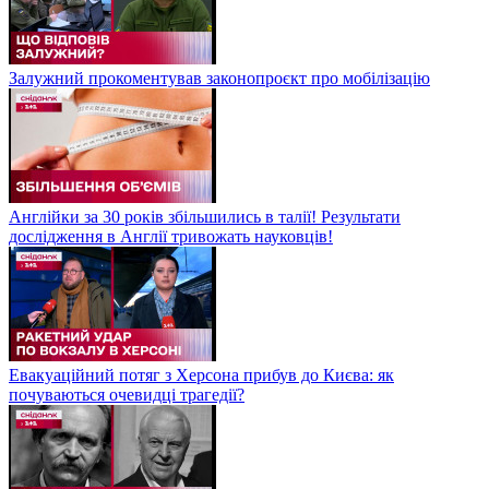
Залужний прокоментував законопроєкт про мобілізацію
Англійки за 30 років збільшились в талії! Результати
дослідження в Англії тривожать науковців!
Евакуаційний потяг з Херсона прибув до Києва: як
почуваються очевидці трагедії?