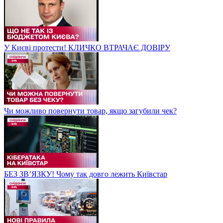
У Києві протести! КЛИЧКО ВТРАЧАЄ ДОВІРУ
Чи можливо повернути товар, якщо загубили чек?
БЕЗ ЗВʼЯЗКУ! Чому так довго лежить Київстар