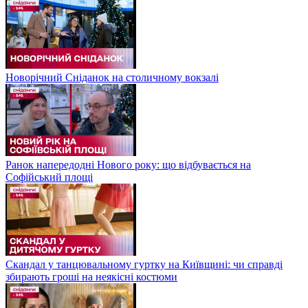
Новорічний Сніданок на столичному вокзалі
Ранок напередодні Нового року: що відбувається на
Софійський площі
Скандал у танцювальному гуртку на Київщині: чи справді
збирають гроші на неякісні костюми