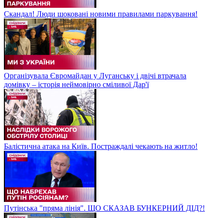
Скандал! Люди шоковані новими правилами паркування!
Організувала Євромайдан у Луганську і двічі втрачала
домівку – історія неймовірно сміливої Дар'ї
Балістична атака на Київ. Постраждалі чекають на житло!
Путінська "пряма лінія". ЩО СКАЗАВ БУНКЕРНИЙ ДІД?!