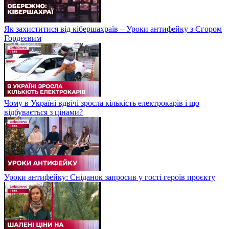
Як захиститися від кібершахраїв – Уроки антифейку з Єгором
Гордєєвим
Чому в Україні вдвічі зросла кількість електрокарів і що
відбувається з цінами?
Уроки антифейку: Сніданок запросив у гості героїв проєкту