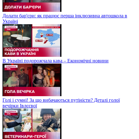
Долати бар'єри: як працює перша інклюзивна автошкола в
Україні
В Україні подорожчала кава – Економічні новини
Голі і сумні! За що вибачаються путіністи? Деталі голої
вечірки Івлєєвої