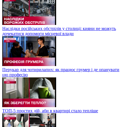
Наслідки російських обстрілів у столиці: кияни не можуть
дочекатися допомоги місцевої влади
Перукар для чотирилапих: як працює грумер і де опанувати
цю професію
ТОП-5 простих дій, аби в квартирі стало тепліше