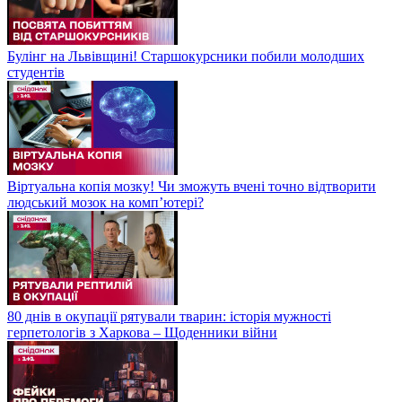
Булінг на Львівщині! Старшокурсники побили молодших
студентів
Віртуальна копія мозку! Чи зможуть вчені точно відтворити
людський мозок на компʼютері?
80 днів в окупації рятували тварин: історія мужності
герпетологів з Харкова – Щоденники війни