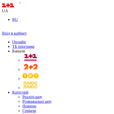
UA
RU
Вхід в кабінет
Онлайн
ТБ програма
Канали
Категорії
Реаліті-шоу
Розважальні шоу
Новини
Серіали