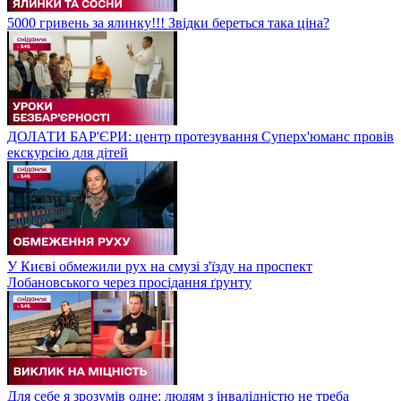
5000 гривень за ялинку!!! Звідки береться така ціна?
ДОЛАТИ БАР'ЄРИ: центр протезування Суперх'юманс провів
екскурсію для дітей
У Києві обмежили рух на смузі з'їзду на проспект
Лобановського через просідання ґрунту
Для себе я зрозумів одне: людям з інвалідністю не треба