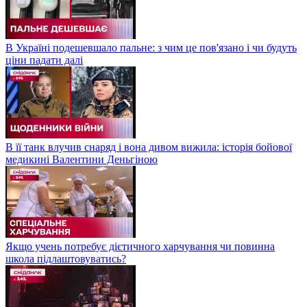
В Україні подешевшало пальне: з чим це пов'язано і чи будуть
ціни падати далі
В її танк влучив снаряд і вона дивом вижила: історія бойової
медикині Валентини Деньгіною
Якщо учень потребує дієтичного харчування чи повинна
школа підлаштовуватись?