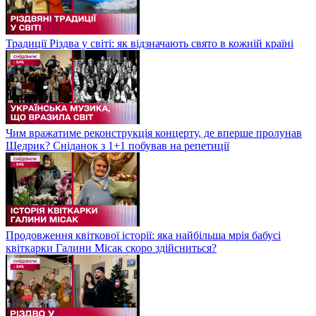
Традиції Різдва у світі: як відзначають свято в кожній країні
Чим вражатиме реконструкція концерту, де вперше пролунав
Щедрик? Сніданок з 1+1 побував на репетиції
Продовження квіткової історії: яка найбільша мрія бабусі
квіткарки Галини Місак скоро здійсниться?