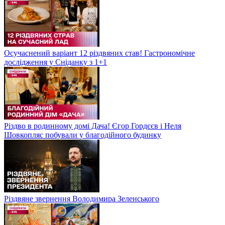
Осучаснений варіант 12 різдвяних став! Гастрономічне
дослідження у Сніданку з 1+1
Різдво в родинному домі Дача! Єгор Гордєєв і Неля
Шовкопляс побували у благодійного будинку
Різдвяне звернення Володимира Зеленського