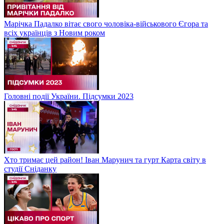
Марічка Падалко вітає свого чоловіка-військового Єгора та
всіх українців з Новим роком
Головні події України. Підсумки 2023
Хто тримає цей район! Іван Марунич та гурт Карта світу в
студії Сніданку