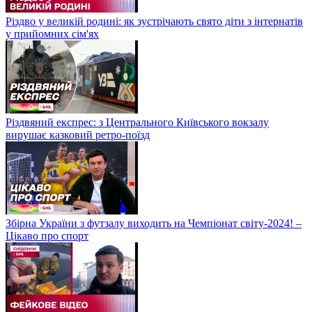
Різдво у великій родині: як зустрічають свято діти з інтернатів
у прийомних сім'ях
Різдвяний експрес: з Центрального Київського вокзалу
вирушає казковий ретро-поїзд
Збірна України з футзалу виходить на Чемпіонат світу-2024! –
Цікаво про спорт