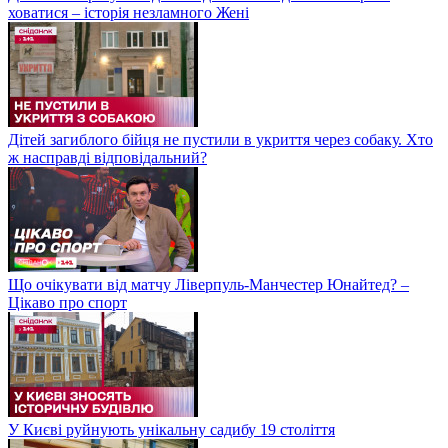
ховатися – історія незламного Жені
Дітей загиблого бійця не пустили в укриття через собаку. Хто
ж насправді відповідальний?
Що очікувати від матчу Ліверпуль-Манчестер Юнайтед? –
Цікаво про спорт
У Києві руйнують унікальну садибу 19 століття