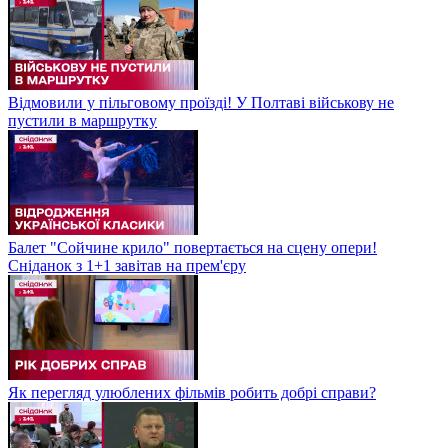
Відмовили у пільговому проїзді! У Полтаві військову не
пустили в маршрутку
Балет "Сойчине крило" повертається на сцену опери!
Сніданок з 1+1 завітав на прем'єру
Як перегляд улюблених фільмів робить добрі справи?