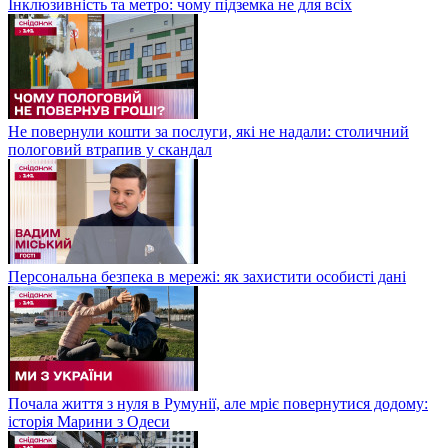
Інклюзивність та метро: чому підземка не для всіх
Не повернули кошти за послуги, які не надали: столичний
пологовий втрапив у скандал
Персональна безпека в мережі: як захистити особисті дані
Почала життя з нуля в Румунії, але мріє повернутися додому:
історія Марини з Одеси