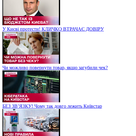
У Києві протести! КЛИЧКО ВТРАЧАЄ ДОВІРУ
Чи можливо повернути товар, якщо загубили чек?
БЕЗ ЗВʼЯЗКУ! Чому так довго лежить Київстар