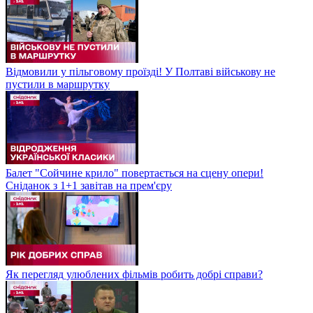
Відмовили у пільговому проїзді! У Полтаві військову не
пустили в маршрутку
Балет "Сойчине крило" повертається на сцену опери!
Сніданок з 1+1 завітав на прем'єру
Як перегляд улюблених фільмів робить добрі справи?