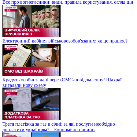
Все про вогнегасники: види, правила користування, огляд цін
Електронний кабінет військовозобов'язаних: як це працює?
Крадуть особисті дані через СМС-повідомлення! Шахраї
вигадали нову схему
Третя платіжка за газ в січні: за які послуги необхідно
доплатити українцям? – Економічні новини