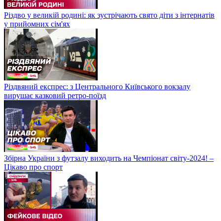
Різдво у великій родині: як зустрічають свято діти з інтернатів
у прийомних сім'ях
Різдвяний експрес: з Центрального Київського вокзалу
вирушає казковий ретро-поїзд
Збірна України з футзалу виходить на Чемпіонат світу-2024! –
Цікаво про спорт