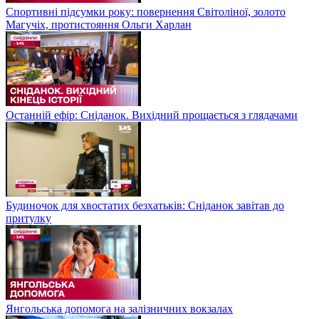
Спортивні підсумки року: повернення Світоліної, золото
Магучіх, протистояння Ольги Харлан
Останній ефір: Сніданок. Вихідний прощається з глядачами
Будиночок для хвостатих безхатьків: Сніданок завітав до
притулку
Янгольська допомога на залізничних вокзалах