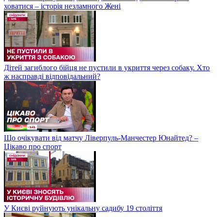
ховатися – історія незламного Жені
Дітей загиблого бійця не пустили в укриття через собаку. Хто
ж насправді відповідальний?
Що очікувати від матчу Ліверпуль-Манчестер Юнайтед? –
Цікаво про спорт
У Києві руйнують унікальну садибу 19 століття