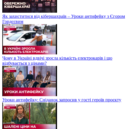
Як захиститися від кібершахраїв – Уроки антифейку з Єгором
Гордєєвим
Чому в Україні вдвічі зросла кількість електрокарів і що
відбувається з цінами?
Уроки антифейку: Сніданок запросив у гості героїв проєкту