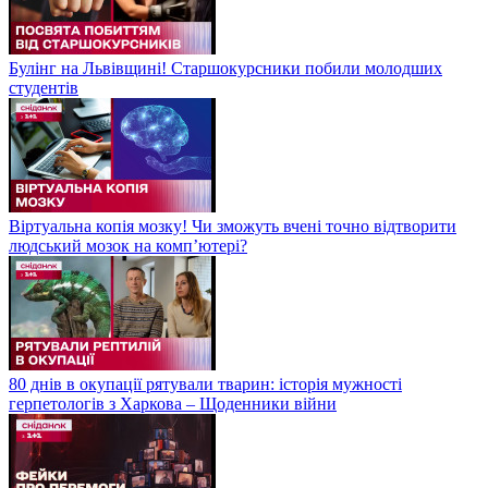
Булінг на Львівщині! Старшокурсники побили молодших
студентів
Віртуальна копія мозку! Чи зможуть вчені точно відтворити
людський мозок на компʼютері?
80 днів в окупації рятували тварин: історія мужності
герпетологів з Харкова – Щоденники війни