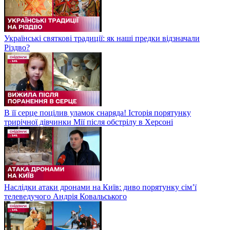
Українські святкові традиції: як наші предки відзначали
Різдво?
В її серце поцілив уламок снаряда! Історія порятунку
трирічної дівчинки Мії після обстрілу в Херсоні
Наслідки атаки дронами на Київ: диво порятунку сім’ї
телеведучого Андрія Ковальського