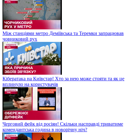
Між станціями метро Деміївська та Теремки запрацював
човниковий рух
Кібератака на Київстар! Хто за нею може стояти та як це
вплинуло на користувачів
Черговий фейк від росіян! Скільки насправді триватиме
комендантська година в новорічну ніч?