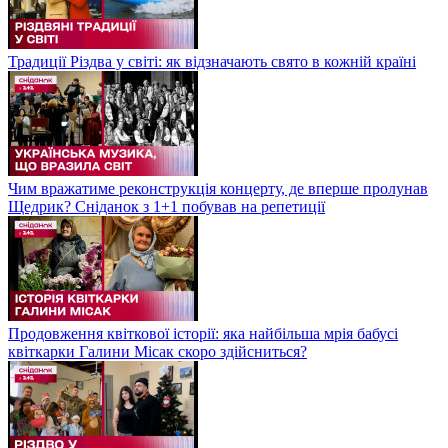
Традиції Різдва у світі: як відзначають свято в кожній країні
Чим вражатиме реконструкція концерту, де вперше пролунав
Щедрик? Сніданок з 1+1 побував на репетиції
Продовження квіткової історії: яка найбільша мрія бабусі
квіткарки Галини Місак скоро здійсниться?