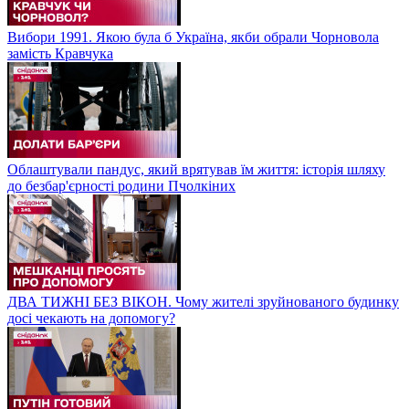
Вибори 1991. Якою була б Україна, якби обрали Чорновола
замість Кравчука
Облаштували пандус, який врятував їм життя: історія шляху
до безбар'єрності родини Пчолкіних
ДВА ТИЖНІ БЕЗ ВІКОН. Чому жителі зруйнованого будинку
досі чекають на допомогу?