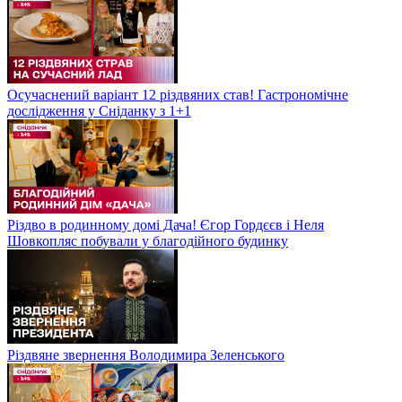
Осучаснений варіант 12 різдвяних став! Гастрономічне
дослідження у Сніданку з 1+1
Різдво в родинному домі Дача! Єгор Гордєєв і Неля
Шовкопляс побували у благодійного будинку
Різдвяне звернення Володимира Зеленського