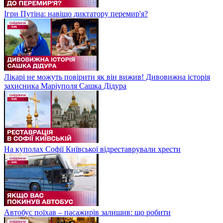
Ігри Путіна: навіщо диктатору перемир'я?
Лікарі не можуть повірити як він вижив! Дивовижна історія
захисника Маріуполя Сашка Дідура
На куполах Софії Київської відреставрували хрести
Автобус поїхав – пасажирів залишив: що робити