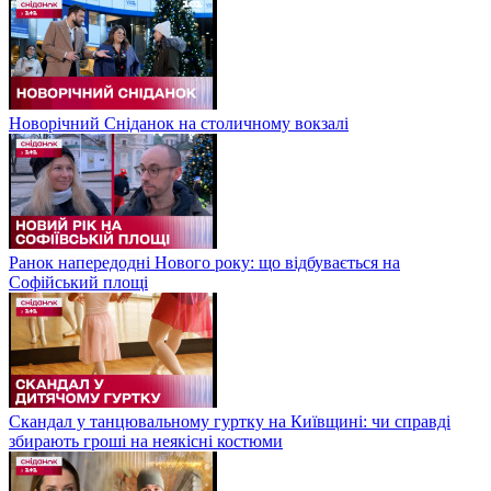
Новорічний Сніданок на столичному вокзалі
Ранок напередодні Нового року: що відбувається на
Софійський площі
Скандал у танцювальному гуртку на Київщині: чи справді
збирають гроші на неякісні костюми