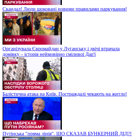
Скандал! Люди шоковані новими правилами паркування!
Організувала Євромайдан у Луганську і двічі втрачала
домівку – історія неймовірно сміливої Дар'ї
Балістична атака на Київ. Постраждалі чекають на житло!
Путінська "пряма лінія". ЩО СКАЗАВ БУНКЕРНИЙ ДІД?!