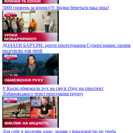
5000 гривень за ялинку!!! Звідки береться така ціна?
ДОЛАТИ БАР'ЄРИ: центр протезування Суперх'юманс провів
екскурсію для дітей
У Києві обмежили рух на смузі з'їзду на проспект
Лобановського через просідання ґрунту
Для себе я зрозумів одне: людям з інвалідністю не треба