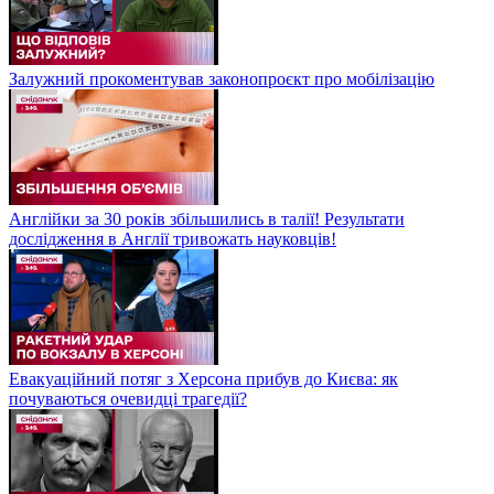
Залужний прокоментував законопроєкт про мобілізацію
Англійки за 30 років збільшились в талії! Результати
дослідження в Англії тривожать науковців!
Евакуаційний потяг з Херсона прибув до Києва: як
почуваються очевидці трагедії?