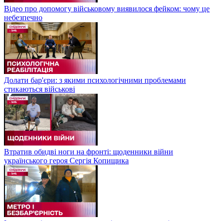
Відео про допомогу військовому виявилося фейком: чому це
небезпечно
Долати бар'єри: з якими психологічними проблемами
стикаються військові
Втратив обидві ноги на фронті: щоденники війни
українського героя Сергія Копищика