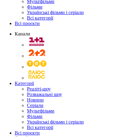
Мультфільми
Фільми
Українські фільми і серіали
Всі категорії
Всі проєкти
Канали
Категорії
Реаліті-шоу
Розважальні шоу
Новини
Серіали
Мультфільми
Фільми
Українські фільми і серіали
Всі категорії
Всі проєкти