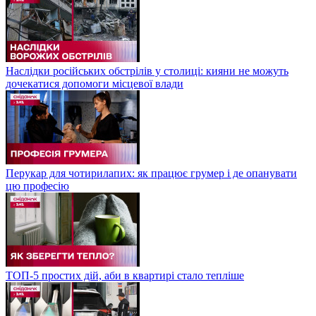
Наслідки російських обстрілів у столиці: кияни не можуть
дочекатися допомоги місцевої влади
Перукар для чотирилапих: як працює грумер і де опанувати
цю професію
ТОП-5 простих дій, аби в квартирі стало тепліше