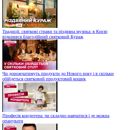
Традиції. святкові страви та різдвяна музика: в Києві
відкрився благодійний святковий Кураж
Чи дорожчатимуть продукти до Нового року і в скільки
обійдеться святковий продуктовий кошик
Професія кондитера: чи складно навчатися і де можна
опанувати