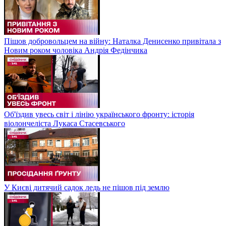
Пішов добровольцем на війну: Наталка Денисенко привітала з
Новим роком чоловіка Андрія Федінчика
Об'їздив увесь світ і лінію українського фронту: історія
віолончеліста Лукаса Стасевського
У Києві дитячий садок ледь не пішов під землю