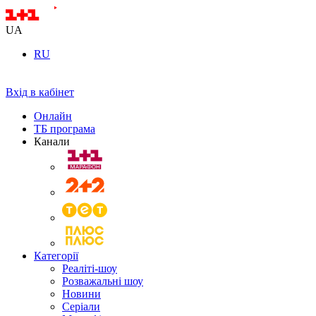
UA
RU
Вхід в кабінет
Онлайн
ТБ програма
Канали
Категорії
Реаліті-шоу
Розважальні шоу
Новини
Серіали