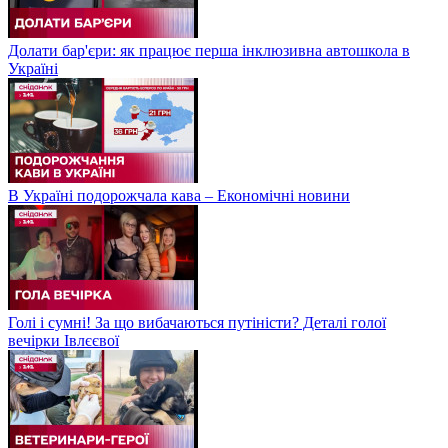
Долати бар'єри: як працює перша інклюзивна автошкола в
Україні
В Україні подорожчала кава – Економічні новини
Голі і сумні! За що вибачаються путіністи? Деталі голої
вечірки Івлєєвої