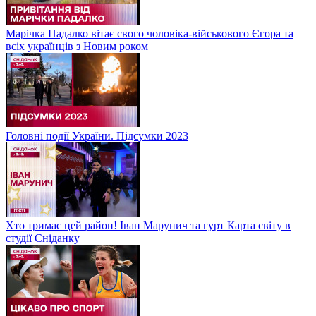
Марічка Падалко вітає свого чоловіка-військового Єгора та
всіх українців з Новим роком
Головні події України. Підсумки 2023
Хто тримає цей район! Іван Марунич та гурт Карта світу в
студії Сніданку