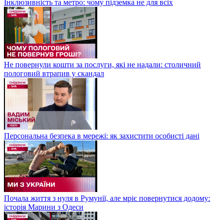
Інклюзивність та метро: чому підземка не для всіх
Не повернули кошти за послуги, які не надали: столичний
пологовий втрапив у скандал
Персональна безпека в мережі: як захистити особисті дані
Почала життя з нуля в Румунії, але мріє повернутися додому:
історія Марини з Одеси