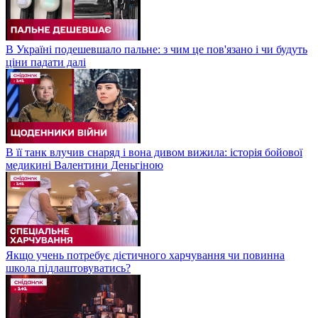
В Україні подешевшало пальне: з чим це пов'язано і чи будуть
ціни падати далі
В її танк влучив снаряд і вона дивом вижила: історія бойової
медикині Валентини Деньгіною
Якщо учень потребує дієтичного харчування чи повинна
школа підлаштовуватись?