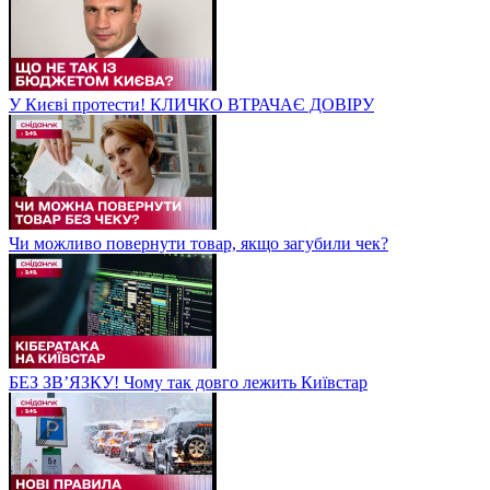
У Києві протести! КЛИЧКО ВТРАЧАЄ ДОВІРУ
Чи можливо повернути товар, якщо загубили чек?
БЕЗ ЗВʼЯЗКУ! Чому так довго лежить Київстар