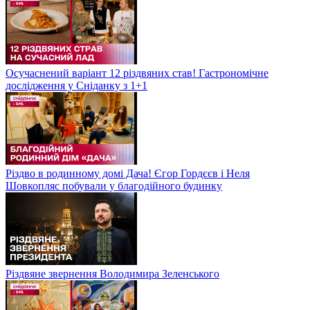
Осучаснений варіант 12 різдвяних став! Гастрономічне
дослідження у Сніданку з 1+1
Різдво в родинному домі Дача! Єгор Гордєєв і Неля
Шовкопляс побували у благодійного будинку
Різдвяне звернення Володимира Зеленського