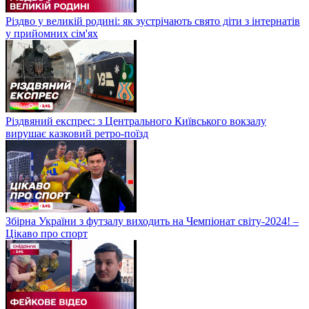
Різдво у великій родині: як зустрічають свято діти з інтернатів
у прийомних сім'ях
Різдвяний експрес: з Центрального Київського вокзалу
вирушає казковий ретро-поїзд
Збірна України з футзалу виходить на Чемпіонат світу-2024! –
Цікаво про спорт