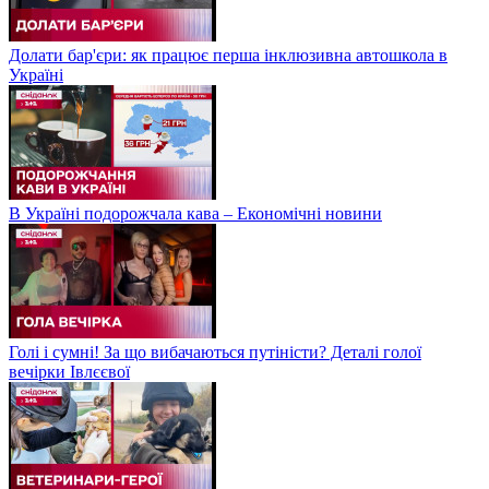
Долати бар'єри: як працює перша інклюзивна автошкола в
Україні
В Україні подорожчала кава – Економічні новини
Голі і сумні! За що вибачаються путіністи? Деталі голої
вечірки Івлєєвої