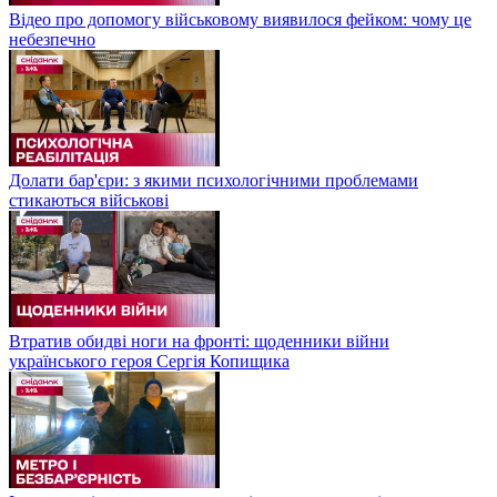
Відео про допомогу військовому виявилося фейком: чому це
небезпечно
Долати бар'єри: з якими психологічними проблемами
стикаються військові
Втратив обидві ноги на фронті: щоденники війни
українського героя Сергія Копищика