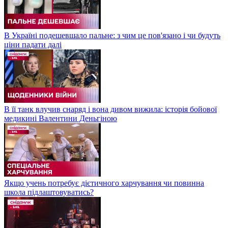
В Україні подешевшало пальне: з чим це пов'язано і чи будуть
ціни падати далі
В її танк влучив снаряд і вона дивом вижила: історія бойової
медикині Валентини Деньгіною
Якщо учень потребує дієтичного харчування чи повинна
школа підлаштовуватись?