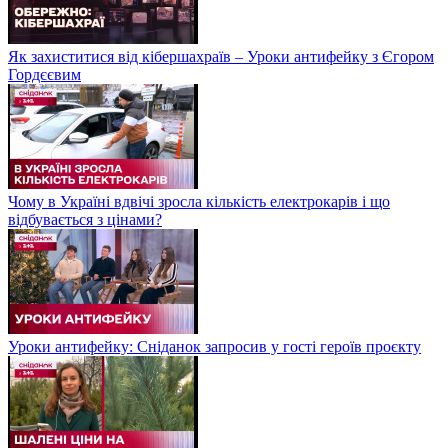
Як захиститися від кібершахраїв – Уроки антифейку з Єгором
Гордєєвим
Чому в Україні вдвічі зросла кількість електрокарів і що
відбувається з цінами?
Уроки антифейку: Сніданок запросив у гості героїв проєкту