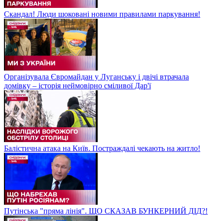
Скандал! Люди шоковані новими правилами паркування!
Організувала Євромайдан у Луганську і двічі втрачала
домівку – історія неймовірно сміливої Дар'ї
Балістична атака на Київ. Постраждалі чекають на житло!
Путінська "пряма лінія". ЩО СКАЗАВ БУНКЕРНИЙ ДІД?!