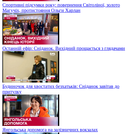
Спортивні підсумки року: повернення Світоліної, золото
Магучіх, протистояння Ольги Харлан
Останній ефір: Сніданок. Вихідний прощається з глядачами
Будиночок для хвостатих безхатьків: Сніданок завітав до
притулку
Янгольська допомога на залізничних вокзалах