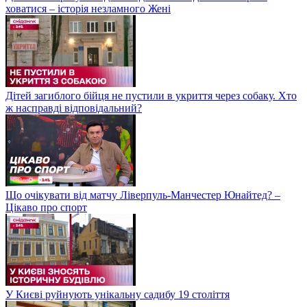
ховатися – історія незламного Жені
Дітей загиблого бійця не пустили в укриття через собаку. Хто
ж насправді відповідальний?
Що очікувати від матчу Ліверпуль-Манчестер Юнайтед? –
Цікаво про спорт
У Києві руйнують унікальну садибу 19 століття