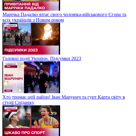
Марічка Падалко вітає свого чоловіка-військового Єгора та
всіх українців з Новим роком
Головні події України. Підсумки 2023
Хто тримає цей район! Іван Марунич та гурт Карта світу в
студії Сніданку