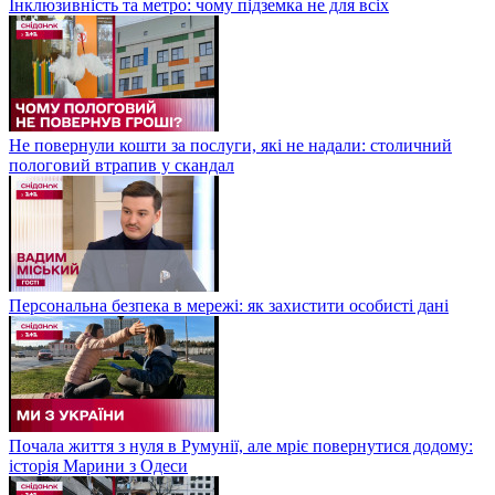
Інклюзивність та метро: чому підземка не для всіх
Не повернули кошти за послуги, які не надали: столичний
пологовий втрапив у скандал
Персональна безпека в мережі: як захистити особисті дані
Почала життя з нуля в Румунії, але мріє повернутися додому:
історія Марини з Одеси