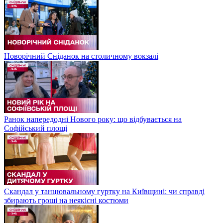
Новорічний Сніданок на столичному вокзалі
Ранок напередодні Нового року: що відбувається на
Софійський площі
Скандал у танцювальному гуртку на Київщині: чи справді
збирають гроші на неякісні костюми