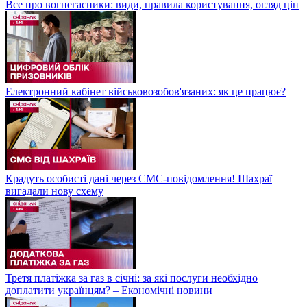
Все про вогнегасники: види, правила користування, огляд цін
Електронний кабінет військовозобов'язаних: як це працює?
Крадуть особисті дані через СМС-повідомлення! Шахраї
вигадали нову схему
Третя платіжка за газ в січні: за які послуги необхідно
доплатити українцям? – Економічні новини