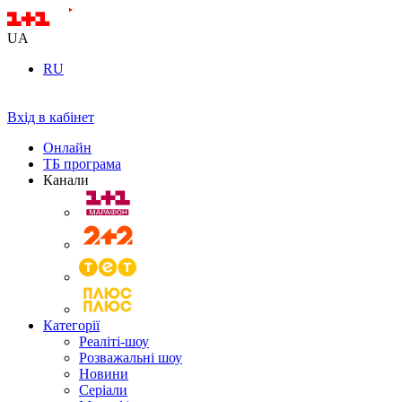
UA
RU
Вхід в кабінет
Онлайн
ТБ програма
Канали
Категорії
Реаліті-шоу
Розважальні шоу
Новини
Серіали