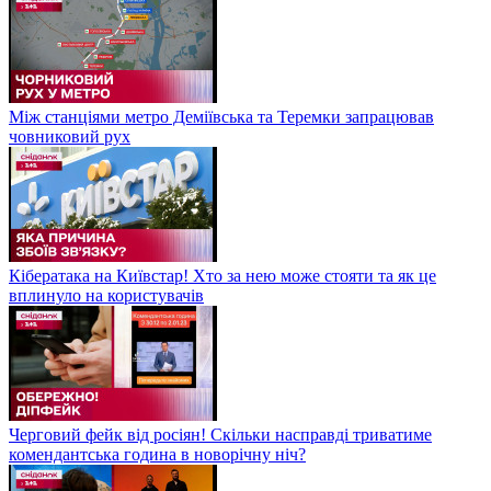
Між станціями метро Деміївська та Теремки запрацював
човниковий рух
Кібератака на Київстар! Хто за нею може стояти та як це
вплинуло на користувачів
Черговий фейк від росіян! Скільки насправді триватиме
комендантська година в новорічну ніч?