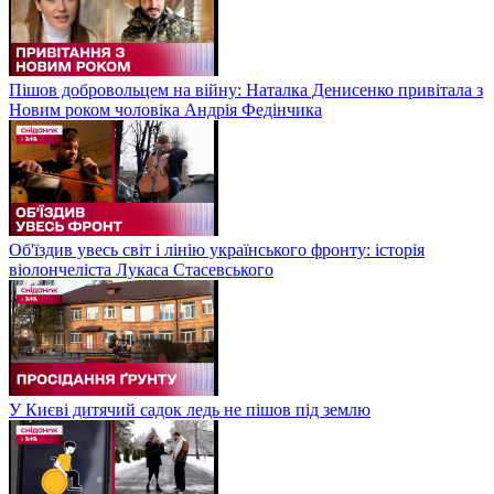
Пішов добровольцем на війну: Наталка Денисенко привітала з
Новим роком чоловіка Андрія Федінчика
Об'їздив увесь світ і лінію українського фронту: історія
віолончеліста Лукаса Стасевського
У Києві дитячий садок ледь не пішов під землю