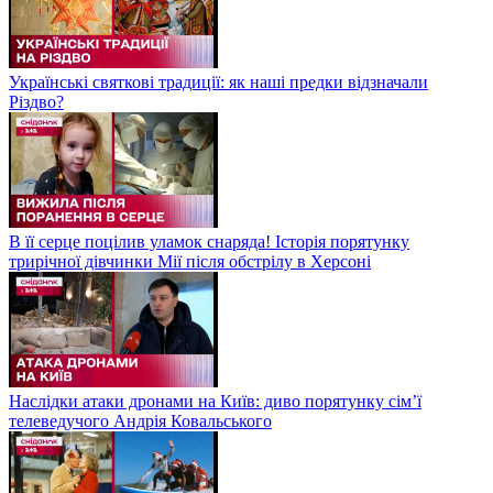
Українські святкові традиції: як наші предки відзначали
Різдво?
В її серце поцілив уламок снаряда! Історія порятунку
трирічної дівчинки Мії після обстрілу в Херсоні
Наслідки атаки дронами на Київ: диво порятунку сім’ї
телеведучого Андрія Ковальського