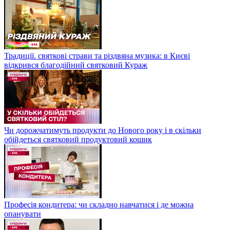
Традиції. святкові страви та різдвяна музика: в Києві
відкрився благодійний святковий Кураж
Чи дорожчатимуть продукти до Нового року і в скільки
обійдеться святковий продуктовий кошик
Професія кондитера: чи складно навчатися і де можна
опанувати