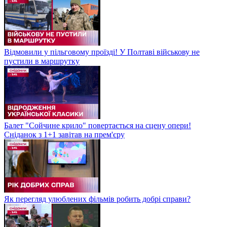
Відмовили у пільговому проїзді! У Полтаві військову не
пустили в маршрутку
Балет "Сойчине крило" повертається на сцену опери!
Сніданок з 1+1 завітав на прем'єру
Як перегляд улюблених фільмів робить добрі справи?