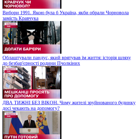
Вибори 1991. Якою була б Україна, якби обрали Чорновола
замість Кравчука
Облаштували пандус, який врятував їм життя: історія шляху
до безбар'єрності родини Пчолкіних
ДВА ТИЖНІ БЕЗ ВІКОН. Чому жителі зруйнованого будинку
досі чекають на допомогу?