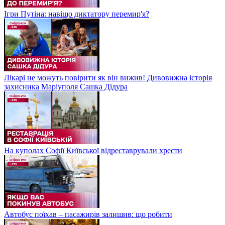
Ігри Путіна: навіщо диктатору перемир'я?
Лікарі не можуть повірити як він вижив! Дивовижна історія
захисника Маріуполя Сашка Дідура
На куполах Софії Київської відреставрували хрести
Автобус поїхав – пасажирів залишив: що робити