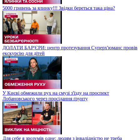
5000 гривень за ялинку!!! Звідки береться така ціна?
ДОЛАТИ БАР'ЄРИ: центр протезування Суперх'юманс провів
екскурсію для дітей
У Києві обмежили рух на смузі з'їзду на проспект
Лобановського через просідання ґрунту
Для себе я зрозумів одне: людям з інвалідністю не треба