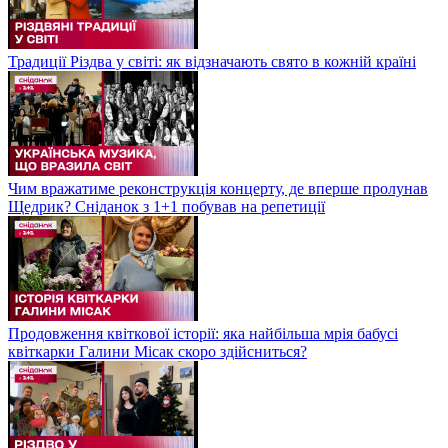
Традиції Різдва у світі: як відзначають свято в кожній країні
Чим вражатиме реконструкція концерту, де вперше пролунав
Щедрик? Сніданок з 1+1 побував на репетиції
Продовження квіткової історії: яка найбільша мрія бабусі
квіткарки Галини Місак скоро здійсниться?