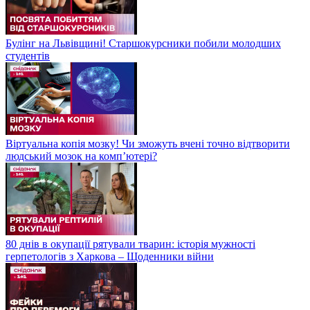
Булінг на Львівщині! Старшокурсники побили молодших
студентів
Віртуальна копія мозку! Чи зможуть вчені точно відтворити
людський мозок на компʼютері?
80 днів в окупації рятували тварин: історія мужності
герпетологів з Харкова – Щоденники війни