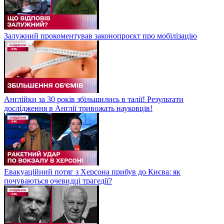
Залужний прокоментував законопроєкт про мобілізацію
Англійки за 30 років збільшились в талії! Результати
дослідження в Англії тривожать науковців!
Евакуаційний потяг з Херсона прибув до Києва: як
почуваються очевидці трагедії?