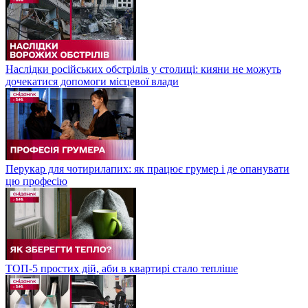
Наслідки російських обстрілів у столиці: кияни не можуть
дочекатися допомоги місцевої влади
Перукар для чотирилапих: як працює грумер і де опанувати
цю професію
ТОП-5 простих дій, аби в квартирі стало тепліше