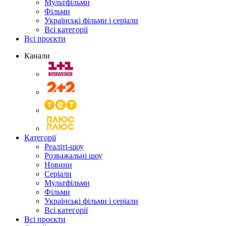
Мультфільми
Фільми
Українські фільми і серіали
Всі категорії
Всі проєкти
Канали
Категорії
Реаліті-шоу
Розважальні шоу
Новини
Серіали
Мультфільми
Фільми
Українські фільми і серіали
Всі категорії
Всі проєкти