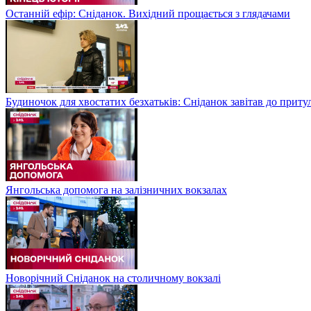
Останній ефір: Сніданок. Вихідний прощається з глядачами
Будиночок для хвостатих безхатьків: Сніданок завітав до приту
Янгольська допомога на залізничних вокзалах
Новорічний Сніданок на столичному вокзалі