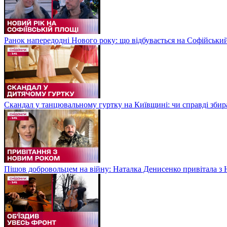
Ранок напередодні Нового року: що відбувається на Софійськи
Скандал у танцювальному гуртку на Київщині: чи справді збир
Пішов добровольцем на війну: Наталка Денисенко привітала з