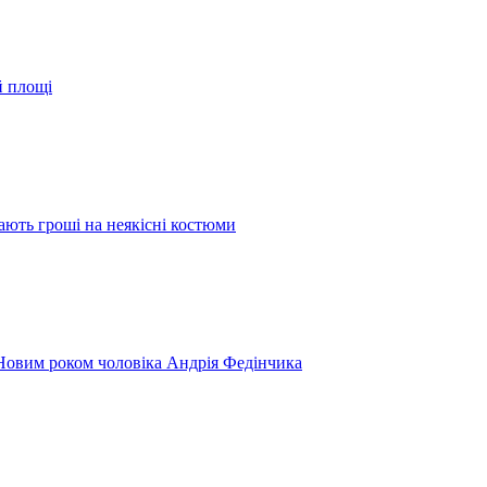
й площі
ають гроші на неякісні костюми
 Новим роком чоловіка Андрія Федінчика