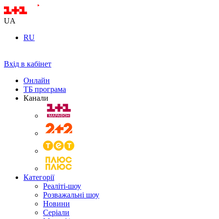
UA
RU
Вхід в кабінет
Онлайн
ТБ програма
Канали
Категорії
Реаліті-шоу
Розважальні шоу
Новини
Серіали