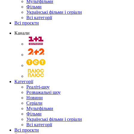
Мультфільми
Фільми
Українські фільми і серіали
Всі категорії
Всі проєкти
Канали
Категорії
Реаліті-шоу
Розважальні шоу
Новини
Серіали
Мультфільми
Фільми
Українські фільми і серіали
Всі категорії
Всі проєкти