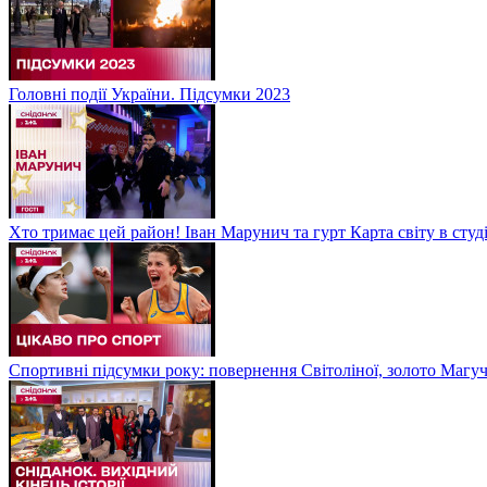
Головні події України. Підсумки 2023
Хто тримає цей район! Іван Марунич та гурт Карта світу в студ
Спортивні підсумки року: повернення Світоліної, золото Магу