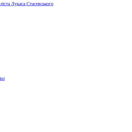
челіста Лукаса Стасевського
їні