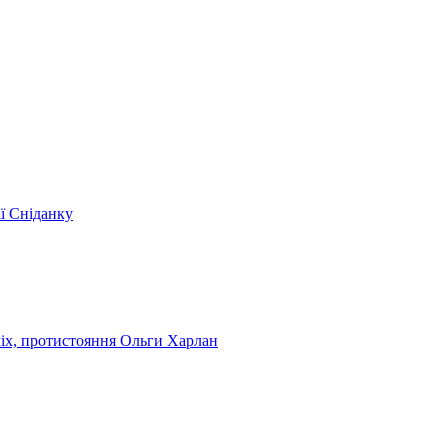
ії Сніданку
чіх, протистояння Ольги Харлан