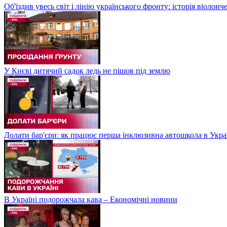
Об'їздив увесь світ і лінію українського фронту: історія віолон
У Києві дитячий садок ледь не пішов під землю
Долати бар'єри: як працює перша інклюзивна автошкола в Укра
В Україні подорожчала кава – Економічні новини