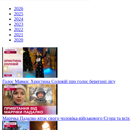
2026
2025
2024
2023
2022
2021
2020
Голос Мавки: Христина Соловій про голос берегині лісу
Марічка Падалко вітає свого чоловіка-військового Єгора та всі