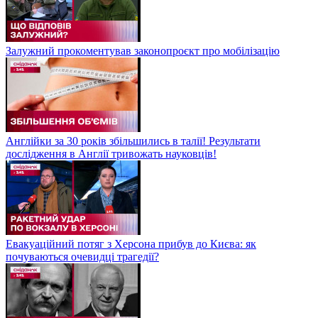
Залужний прокоментував законопроєкт про мобілізацію
Англійки за 30 років збільшились в талії! Результати
дослідження в Англії тривожать науковців!
Евакуаційний потяг з Херсона прибув до Києва: як
почуваються очевидці трагедії?