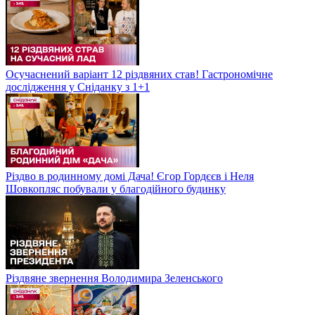
Осучаснений варіант 12 різдвяних став! Гастрономічне
дослідження у Сніданку з 1+1
Різдво в родинному домі Дача! Єгор Гордєєв і Неля
Шовкопляс побували у благодійного будинку
Різдвяне звернення Володимира Зеленського