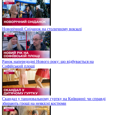
Новорічний Сніданок на столичному вокзалі
Ранок напередодні Нового року: що відбувається на
Софійський площі
Скандал у танцювальному гуртку на Київщині: чи справді
збирають гроші на неякісні костюми