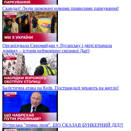
Скандал! Люди шоковані новими правилами паркування!
Організувала Євромайдан у Луганську і двічі втрачала
домівку – історія неймовірно сміливої Дар'ї
Балістична атака на Київ. Постраждалі чекають на житло!
Путінська "пряма лінія". ЩО СКАЗАВ БУНКЕРНИЙ ДІД?!