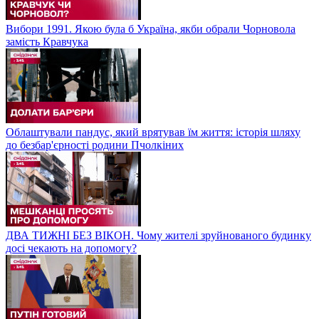
Вибори 1991. Якою була б Україна, якби обрали Чорновола
замість Кравчука
Облаштували пандус, який врятував їм життя: історія шляху
до безбар'єрності родини Пчолкіних
ДВА ТИЖНІ БЕЗ ВІКОН. Чому жителі зруйнованого будинку
досі чекають на допомогу?