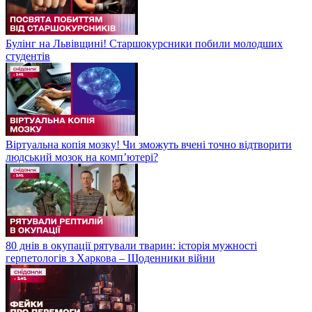
Булінг на Львівщині! Старшокурсники побили молодших
студентів
Віртуальна копія мозку! Чи зможуть вчені точно відтворити
людський мозок на компʼютері?
80 днів в окупації рятували тварин: історія мужності
герпетологів з Харкова – Щоденники війни