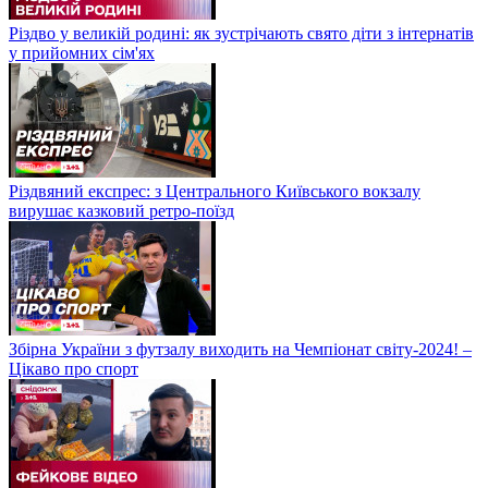
Різдво у великій родині: як зустрічають свято діти з інтернатів
у прийомних сім'ях
Різдвяний експрес: з Центрального Київського вокзалу
вирушає казковий ретро-поїзд
Збірна України з футзалу виходить на Чемпіонат світу-2024! –
Цікаво про спорт