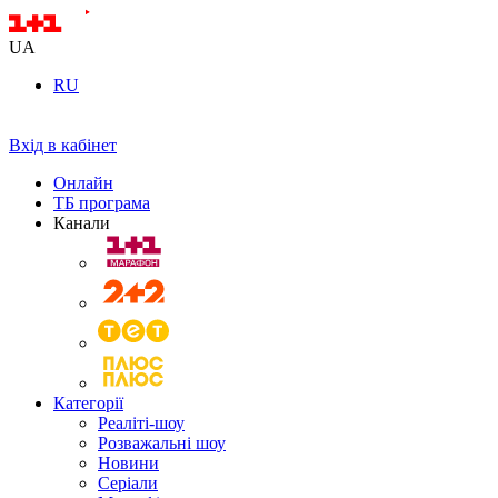
UA
RU
Вхід в кабінет
Онлайн
ТБ програма
Канали
Категорії
Реаліті-шоу
Розважальні шоу
Новини
Серіали