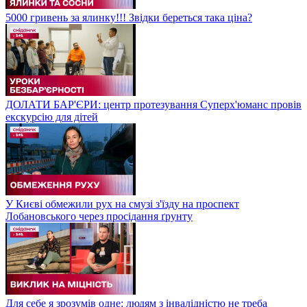
5000 гривень за ялинку!!! Звідки береться така ціна?
ДОЛАТИ БАР'ЄРИ: центр протезування Суперх'юманс провів
екскурсію для дітей
У Києві обмежили рух на смузі з'їзду на проспект
Лобановського через просідання ґрунту
Для себе я зрозумів одне: людям з інвалідністю не треба