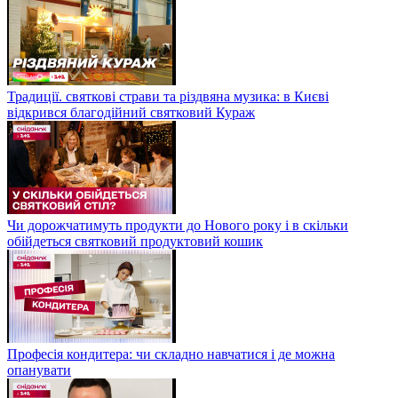
Традиції. святкові страви та різдвяна музика: в Києві
відкрився благодійний святковий Кураж
Чи дорожчатимуть продукти до Нового року і в скільки
обійдеться святковий продуктовий кошик
Професія кондитера: чи складно навчатися і де можна
опанувати