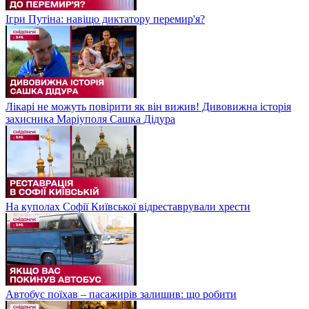
Ігри Путіна: навіщо диктатору перемир'я?
Лікарі не можуть повірити як він вижив! Дивовижна історія
захисника Маріуполя Сашка Дідура
На куполах Софії Київської відреставрували хрести
Автобус поїхав – пасажирів залишив: що робити