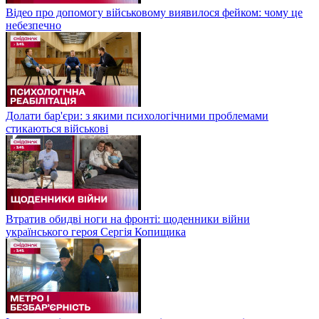
Відео про допомогу військовому виявилося фейком: чому це
небезпечно
Долати бар'єри: з якими психологічними проблемами
стикаються військові
Втратив обидві ноги на фронті: щоденники війни
українського героя Сергія Копищика