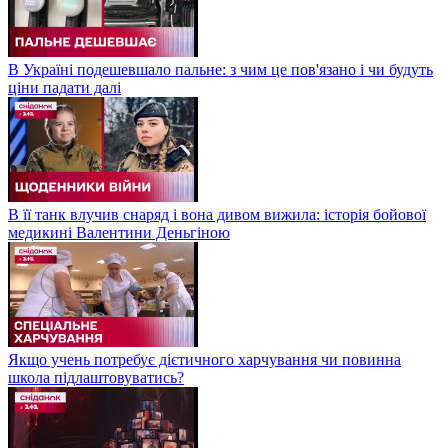
В Україні подешевшало пальне: з чим це пов'язано і чи будуть
ціни падати далі
В її танк влучив снаряд і вона дивом вижила: історія бойової
медикині Валентини Деньгіною
Якщо учень потребує дієтичного харчування чи повинна
школа підлаштовуватись?