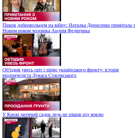
Пішов добровольцем на війну: Наталка Денисенко привітала з
Новим роком чоловіка Андрія Федінчика
Об'їздив увесь світ і лінію українського фронту: історія
віолончеліста Лукаса Стасевського
У Києві дитячий садок ледь не пішов під землю