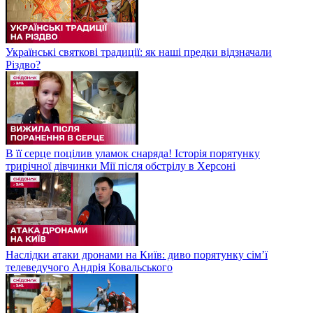
Українські святкові традиції: як наші предки відзначали
Різдво?
В її серце поцілив уламок снаряда! Історія порятунку
трирічної дівчинки Мії після обстрілу в Херсоні
Наслідки атаки дронами на Київ: диво порятунку сім’ї
телеведучого Андрія Ковальського