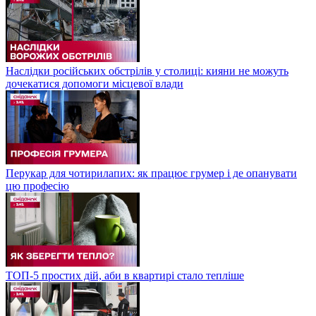
Наслідки російських обстрілів у столиці: кияни не можуть
дочекатися допомоги місцевої влади
Перукар для чотирилапих: як працює грумер і де опанувати
цю професію
ТОП-5 простих дій, аби в квартирі стало тепліше