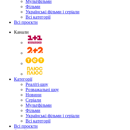
Мультфільми
Фільми
Українські фільми і серіали
Всі категорії
Всі проєкти
Канали
Категорії
Реаліті-шоу
Розважальні шоу
Новини
Серіали
Мультфільми
Фільми
Українські фільми і серіали
Всі категорії
Всі проєкти