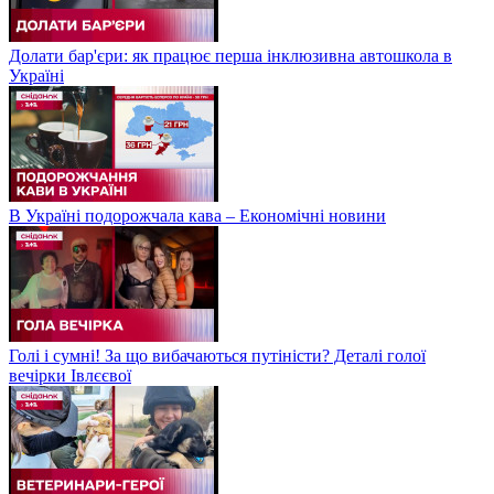
Долати бар'єри: як працює перша інклюзивна автошкола в
Україні
В Україні подорожчала кава – Економічні новини
Голі і сумні! За що вибачаються путіністи? Деталі голої
вечірки Івлєєвої