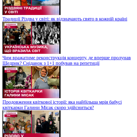
Традиції Різдва у світі: як відзначають свято в кожній країні
Чим вражатиме реконструкція концерту, де вперше пролунав
Щедрик? Сніданок з 1+1 побував на репетиції
Продовження квіткової історії: яка найбільша мрія бабусі
квіткарки Галини Місак скоро здійсниться?