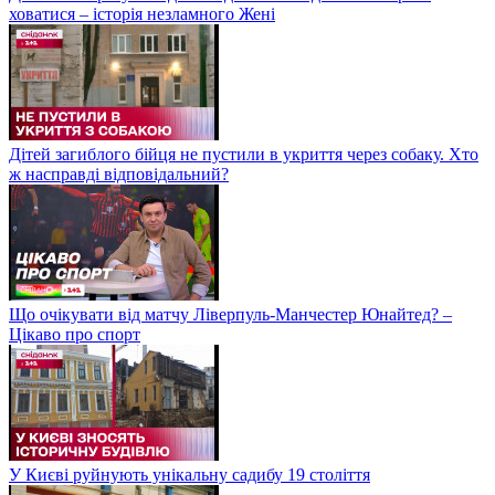
ховатися – історія незламного Жені
Дітей загиблого бійця не пустили в укриття через собаку. Хто
ж насправді відповідальний?
Що очікувати від матчу Ліверпуль-Манчестер Юнайтед? –
Цікаво про спорт
У Києві руйнують унікальну садибу 19 століття