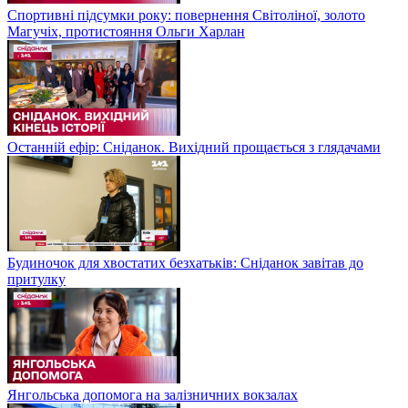
Спортивні підсумки року: повернення Світоліної, золото
Магучіх, протистояння Ольги Харлан
Останній ефір: Сніданок. Вихідний прощається з глядачами
Будиночок для хвостатих безхатьків: Сніданок завітав до
притулку
Янгольська допомога на залізничних вокзалах