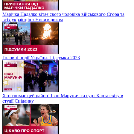
Марічка Падалко вітає свого чоловіка-військового Єгора та
всіх українців з Новим роком
Головні події України. Підсумки 2023
Хто тримає цей район! Іван Марунич та гурт Карта світу в
студії Сніданку