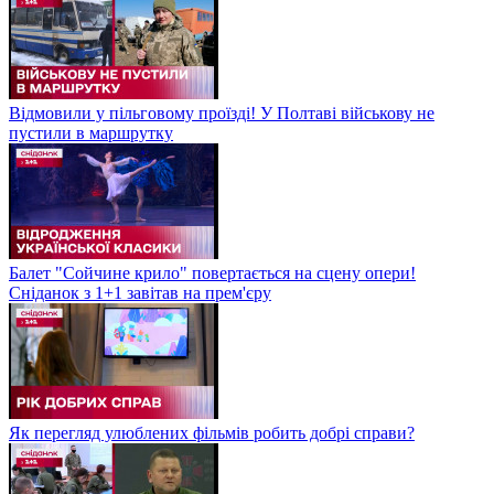
Відмовили у пільговому проїзді! У Полтаві військову не
пустили в маршрутку
Балет "Сойчине крило" повертається на сцену опери!
Сніданок з 1+1 завітав на прем'єру
Як перегляд улюблених фільмів робить добрі справи?