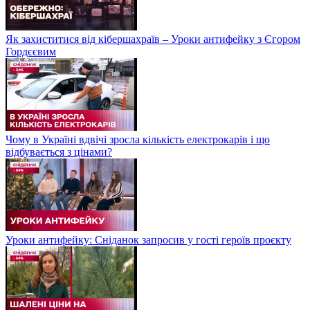
Як захиститися від кібершахраїв – Уроки антифейку з Єгором
Гордєєвим
Чому в Україні вдвічі зросла кількість електрокарів і що
відбувається з цінами?
Уроки антифейку: Сніданок запросив у гості героїв проєкту