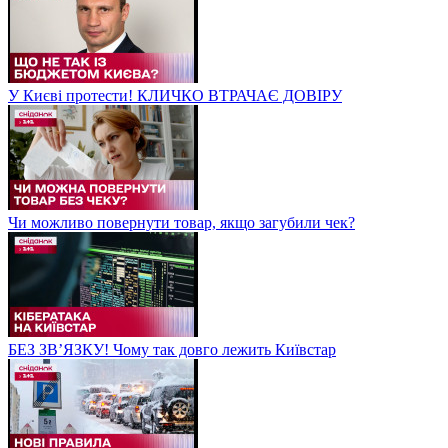
У Києві протести! КЛИЧКО ВТРАЧАЄ ДОВІРУ
Чи можливо повернути товар, якщо загубили чек?
БЕЗ ЗВʼЯЗКУ! Чому так довго лежить Київстар