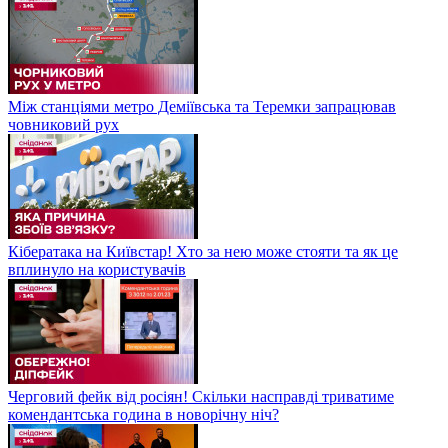
Між станціями метро Деміївська та Теремки запрацював
човниковий рух
Кібератака на Київстар! Хто за нею може стояти та як це
вплинуло на користувачів
Черговий фейк від росіян! Скільки насправді триватиме
комендантська година в новорічну ніч?