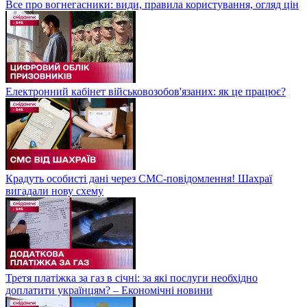
Все про вогнегасники: види, правила користування, огляд цін
Електронний кабінет військовозобов'язаних: як це працює?
Крадуть особисті дані через СМС-повідомлення! Шахраї
вигадали нову схему
Третя платіжка за газ в січні: за які послуги необхідно
доплатити українцям? – Економічні новини