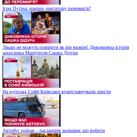
Ігри Путіна: навіщо диктатору перемир'я?
Лікарі не можуть повірити як він вижив! Дивовижна історія
захисника Маріуполя Сашка Дідура
На куполах Софії Київської відреставрували хрести
Автобус поїхав – пасажирів залишив: що робити