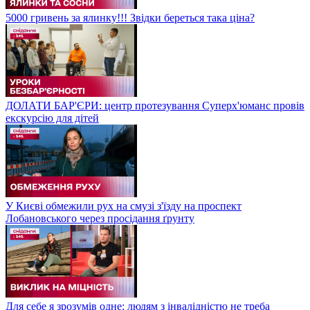
5000 гривень за ялинку!!! Звідки береться така ціна?
ДОЛАТИ БАР'ЄРИ: центр протезування Суперх'юманс провів
екскурсію для дітей
У Києві обмежили рух на смузі з'їзду на проспект
Лобановського через просідання ґрунту
Для себе я зрозумів одне: людям з інвалідністю не треба