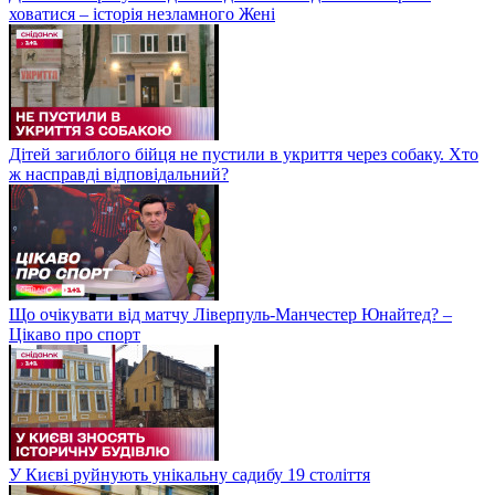
ховатися – історія незламного Жені
Дітей загиблого бійця не пустили в укриття через собаку. Хто
ж насправді відповідальний?
Що очікувати від матчу Ліверпуль-Манчестер Юнайтед? –
Цікаво про спорт
У Києві руйнують унікальну садибу 19 століття