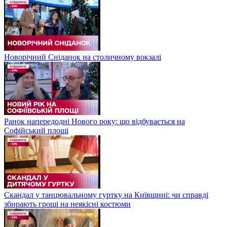
Новорічний Сніданок на столичному вокзалі
Ранок напередодні Нового року: що відбувається на
Софійський площі
Скандал у танцювальному гуртку на Київщині: чи справді
збирають гроші на неякісні костюми