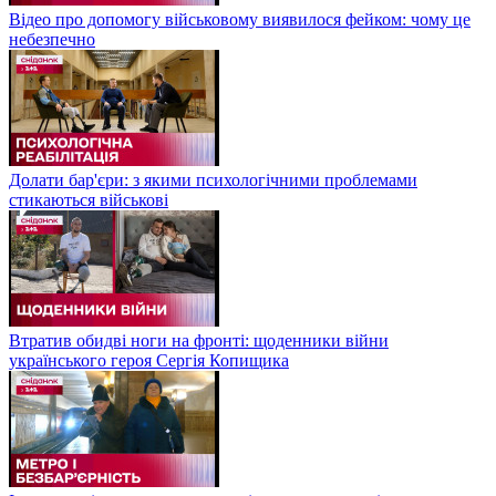
Відео про допомогу військовому виявилося фейком: чому це
небезпечно
Долати бар'єри: з якими психологічними проблемами
стикаються військові
Втратив обидві ноги на фронті: щоденники війни
українського героя Сергія Копищика