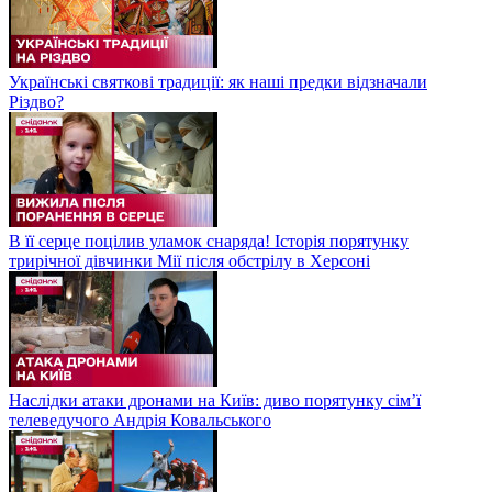
Українські святкові традиції: як наші предки відзначали
Різдво?
В її серце поцілив уламок снаряда! Історія порятунку
трирічної дівчинки Мії після обстрілу в Херсоні
Наслідки атаки дронами на Київ: диво порятунку сім’ї
телеведучого Андрія Ковальського