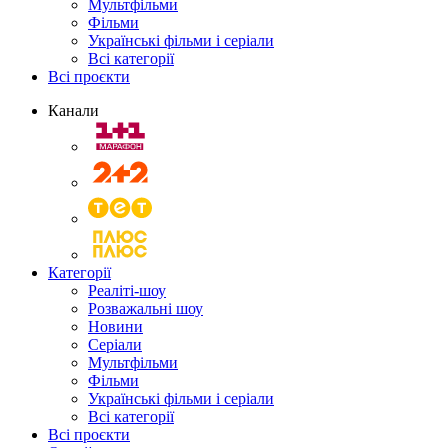
Мультфільми
Фільми
Українські фільми і серіали
Всі категорії
Всі проєкти
Канали
Категорії
Реаліті-шоу
Розважальні шоу
Новини
Серіали
Мультфільми
Фільми
Українські фільми і серіали
Всі категорії
Всі проєкти