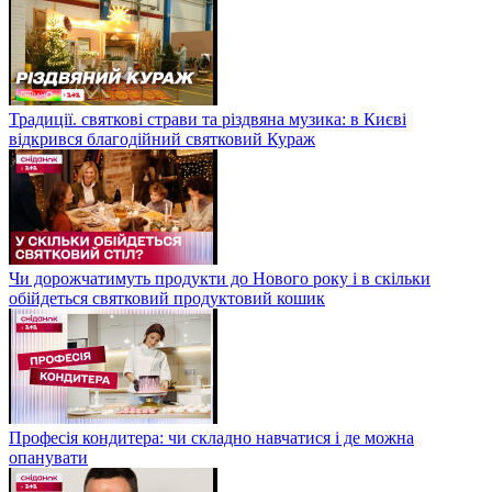
Традиції. святкові страви та різдвяна музика: в Києві
відкрився благодійний святковий Кураж
Чи дорожчатимуть продукти до Нового року і в скільки
обійдеться святковий продуктовий кошик
Професія кондитера: чи складно навчатися і де можна
опанувати