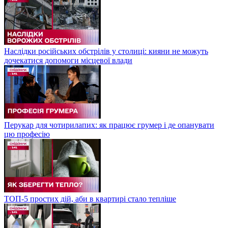
Наслідки російських обстрілів у столиці: кияни не можуть
дочекатися допомоги місцевої влади
Перукар для чотирилапих: як працює грумер і де опанувати
цю професію
ТОП-5 простих дій, аби в квартирі стало тепліше