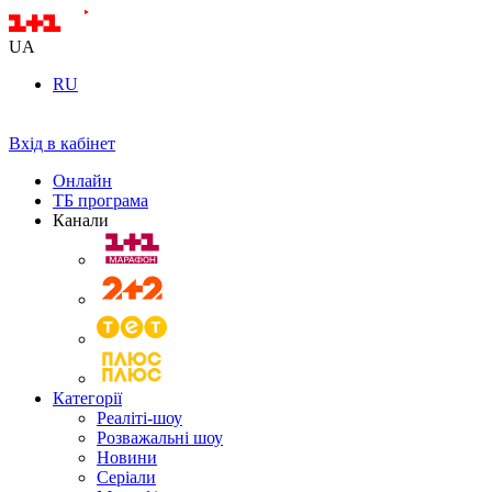
UA
RU
Вхід в кабінет
Онлайн
ТБ програма
Канали
Категорії
Реаліті-шоу
Розважальні шоу
Новини
Серіали