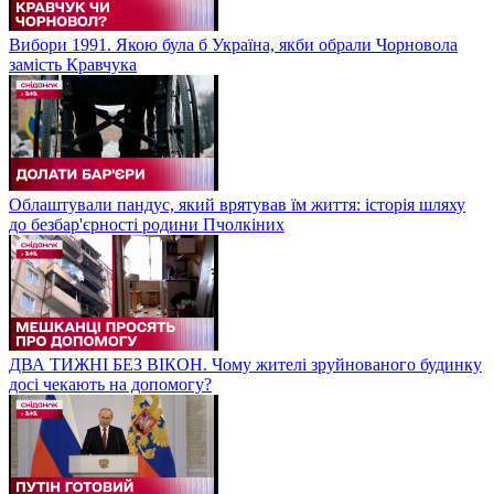
Вибори 1991. Якою була б Україна, якби обрали Чорновола
замість Кравчука
Облаштували пандус, який врятував їм життя: історія шляху
до безбар'єрності родини Пчолкіних
ДВА ТИЖНІ БЕЗ ВІКОН. Чому жителі зруйнованого будинку
досі чекають на допомогу?