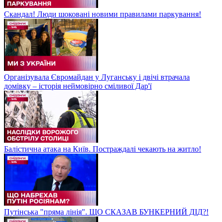
Скандал! Люди шоковані новими правилами паркування!
Організувала Євромайдан у Луганську і двічі втрачала
домівку – історія неймовірно сміливої Дар'ї
Балістична атака на Київ. Постраждалі чекають на житло!
Путінська "пряма лінія". ЩО СКАЗАВ БУНКЕРНИЙ ДІД?!