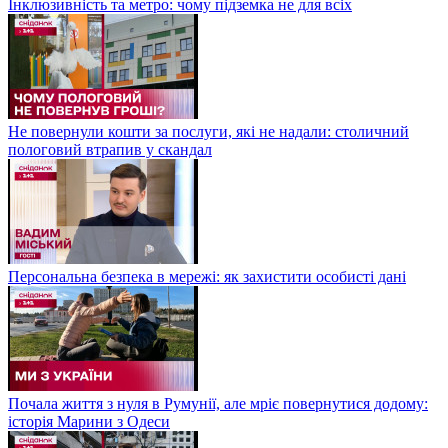
Інклюзивність та метро: чому підземка не для всіх
Не повернули кошти за послуги, які не надали: столичний
пологовий втрапив у скандал
Персональна безпека в мережі: як захистити особисті дані
Почала життя з нуля в Румунії, але мріє повернутися додому:
історія Марини з Одеси