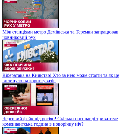
Між станціями метро Деміївська та Теремки запрацював
човниковий рух
Кібератака на Київстар! Хто за нею може стояти та як це
вплинуло на користувачів
Черговий фейк від росіян! Скільки насправді триватиме
комендантська година в новорічну ніч?