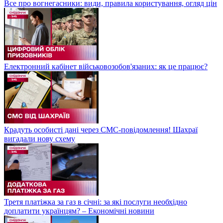
Все про вогнегасники: види, правила користування, огляд цін
Електронний кабінет військовозобов'язаних: як це працює?
Крадуть особисті дані через СМС-повідомлення! Шахраї
вигадали нову схему
Третя платіжка за газ в січні: за які послуги необхідно
доплатити українцям? – Економічні новини