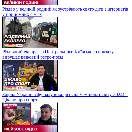
Різдво у великій родині: як зустрічають свято діти з інтернатів
у прийомних сім'ях
Різдвяний експрес: з Центрального Київського вокзалу
вирушає казковий ретро-поїзд
Збірна України з футзалу виходить на Чемпіонат світу-2024! –
Цікаво про спорт