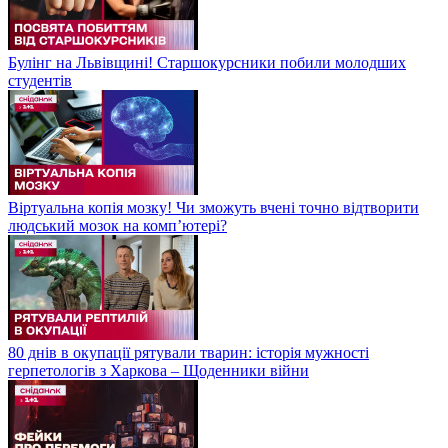
Булінг на Львівщині! Старшокурсники побили молодших
студентів
Віртуальна копія мозку! Чи зможуть вчені точно відтворити
людський мозок на компʼютері?
80 днів в окупації рятували тварин: історія мужності
герпетологів з Харкова – Щоденники війни