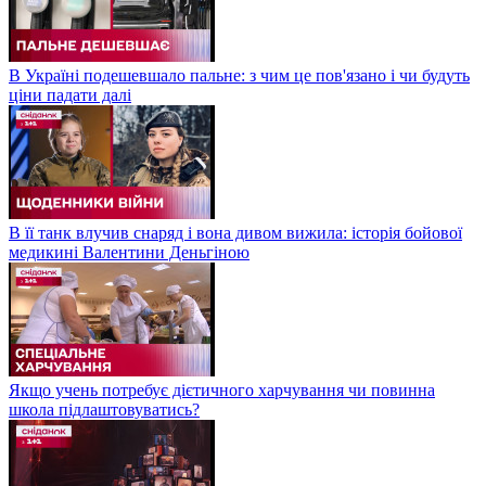
В Україні подешевшало пальне: з чим це пов'язано і чи будуть
ціни падати далі
В її танк влучив снаряд і вона дивом вижила: історія бойової
медикині Валентини Деньгіною
Якщо учень потребує дієтичного харчування чи повинна
школа підлаштовуватись?