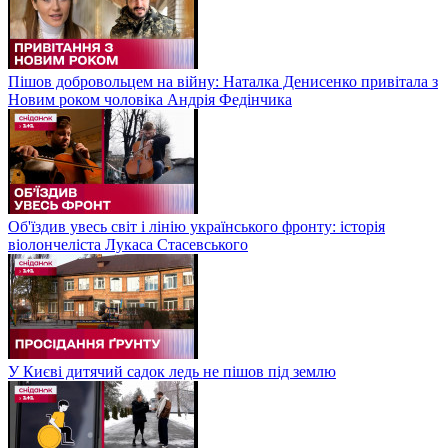
Пішов добровольцем на війну: Наталка Денисенко привітала з
Новим роком чоловіка Андрія Федінчика
Об'їздив увесь світ і лінію українського фронту: історія
віолончеліста Лукаса Стасевського
У Києві дитячий садок ледь не пішов під землю