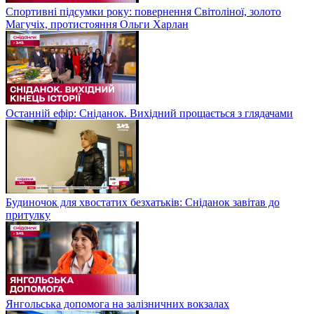
Спортивні підсумки року: повернення Світоліної, золото
Магучіх, протистояння Ольги Харлан
Останній ефір: Сніданок. Вихідний прощається з глядачами
Будиночок для хвостатих безхатьків: Сніданок завітав до
притулку
Янгольська допомога на залізничних вокзалах