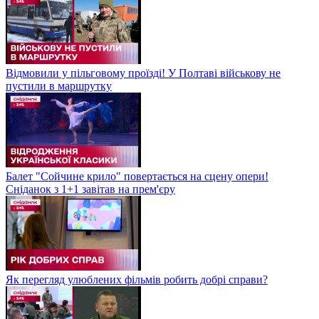
Відмовили у пільговому проїзді! У Полтаві військову не
пустили в маршрутку
Балет "Сойчине крило" повертається на сцену опери!
Сніданок з 1+1 завітав на прем'єру
Як перегляд улюблених фільмів робить добрі справи?