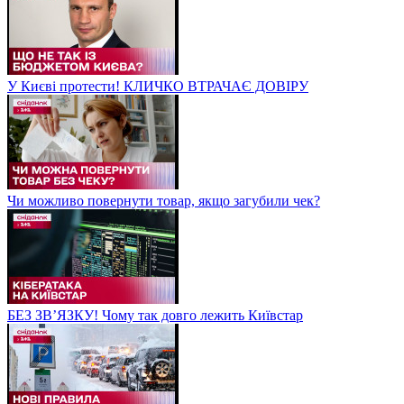
У Києві протести! КЛИЧКО ВТРАЧАЄ ДОВІРУ
Чи можливо повернути товар, якщо загубили чек?
БЕЗ ЗВʼЯЗКУ! Чому так довго лежить Київстар