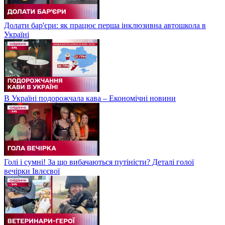
Долати бар'єри: як працює перша інклюзивна автошкола в
Україні
В Україні подорожчала кава – Економічні новини
Голі і сумні! За що вибачаються путіністи? Деталі голої
вечірки Івлєєвої