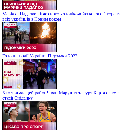
Марічка Падалко вітає свого чоловіка-військового Єгора та
всіх українців з Новим роком
Головні події України. Підсумки 2023
Хто тримає цей район! Іван Марунич та гурт Карта світу в
студії Сніданку