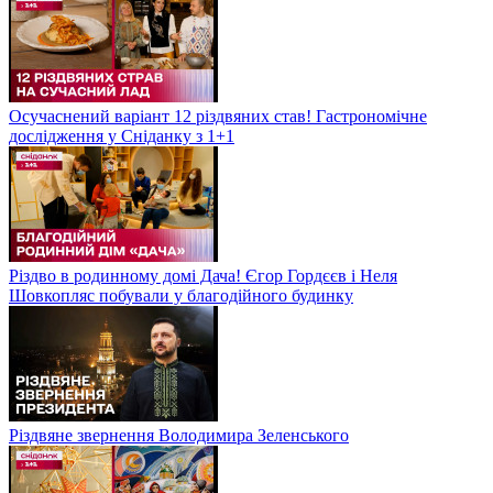
Осучаснений варіант 12 різдвяних став! Гастрономічне
дослідження у Сніданку з 1+1
Різдво в родинному домі Дача! Єгор Гордєєв і Неля
Шовкопляс побували у благодійного будинку
Різдвяне звернення Володимира Зеленського