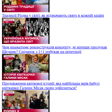
Традиції Різдва у світі: як відзначають свято в кожній країні
Чим вражатиме реконструкція концерту, де вперше пролунав
Щедрик? Сніданок з 1+1 побував на репетиції
Продовження квіткової історії: яка найбільша мрія бабусі
квіткарки Галини Місак скоро здійсниться?