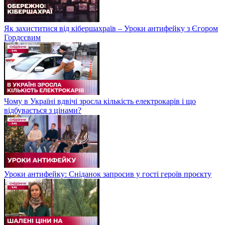
Як захиститися від кібершахраїв – Уроки антифейку з Єгором
Гордєєвим
Чому в Україні вдвічі зросла кількість електрокарів і що
відбувається з цінами?
Уроки антифейку: Сніданок запросив у гості героїв проєкту