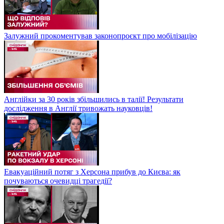
Залужний прокоментував законопроєкт про мобілізацію
Англійки за 30 років збільшились в талії! Результати
дослідження в Англії тривожать науковців!
Евакуаційний потяг з Херсона прибув до Києва: як
почуваються очевидці трагедії?