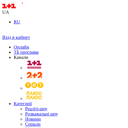
UA
RU
Вхід в кабінет
Онлайн
ТБ програма
Канали
Категорії
Реаліті-шоу
Розважальні шоу
Новини
Серіали