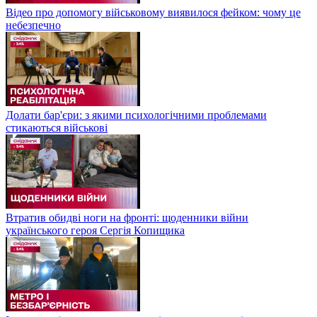
Відео про допомогу військовому виявилося фейком: чому це
небезпечно
Долати бар'єри: з якими психологічними проблемами
стикаються військові
Втратив обидві ноги на фронті: щоденники війни
українського героя Сергія Копищика