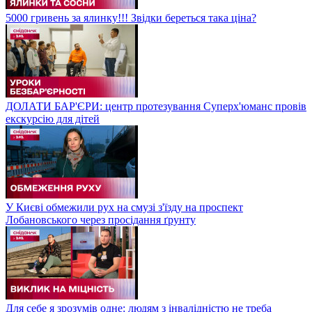
5000 гривень за ялинку!!! Звідки береться така ціна?
ДОЛАТИ БАР'ЄРИ: центр протезування Суперх'юманс провів
екскурсію для дітей
У Києві обмежили рух на смузі з'їзду на проспект
Лобановського через просідання ґрунту
Для себе я зрозумів одне: людям з інвалідністю не треба