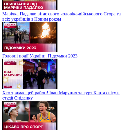
Марічка Падалко вітає свого чоловіка-військового Єгора та
всіх українців з Новим роком
Головні події України. Підсумки 2023
Хто тримає цей район! Іван Марунич та гурт Карта світу в
студії Сніданку