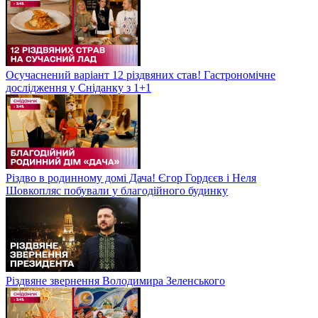
Осучаснений варіант 12 різдвяних став! Гастрономічне
дослідження у Сніданку з 1+1
Різдво в родинному домі Дача! Єгор Гордєєв і Неля
Шовкопляс побували у благодійного будинку
Різдвяне звернення Володимира Зеленського