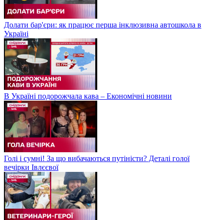
Долати бар'єри: як працює перша інклюзивна автошкола в
Україні
В Україні подорожчала кава – Економічні новини
Голі і сумні! За що вибачаються путіністи? Деталі голої
вечірки Івлєєвої