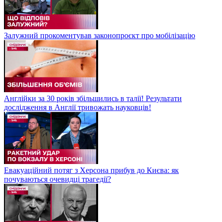
Залужний прокоментував законопроєкт про мобілізацію
Англійки за 30 років збільшились в талії! Результати
дослідження в Англії тривожать науковців!
Евакуаційний потяг з Херсона прибув до Києва: як
почуваються очевидці трагедії?