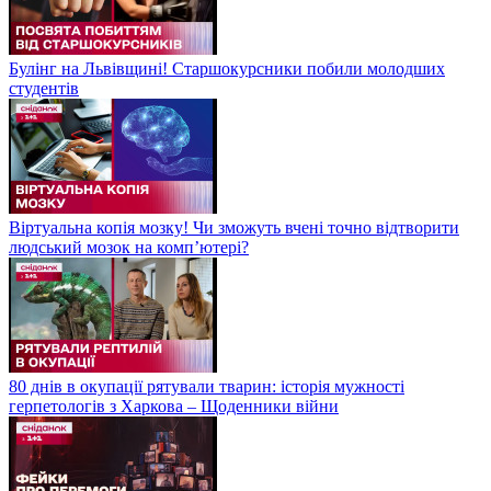
Булінг на Львівщині! Старшокурсники побили молодших
студентів
Віртуальна копія мозку! Чи зможуть вчені точно відтворити
людський мозок на компʼютері?
80 днів в окупації рятували тварин: історія мужності
герпетологів з Харкова – Щоденники війни