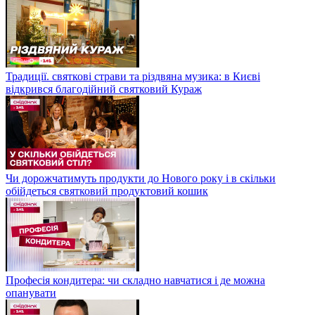
Традиції. святкові страви та різдвяна музика: в Києві
відкрився благодійний святковий Кураж
Чи дорожчатимуть продукти до Нового року і в скільки
обійдеться святковий продуктовий кошик
Професія кондитера: чи складно навчатися і де можна
опанувати