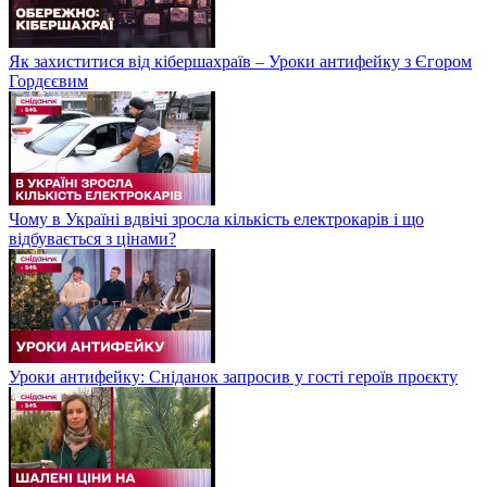
Як захиститися від кібершахраїв – Уроки антифейку з Єгором
Гордєєвим
Чому в Україні вдвічі зросла кількість електрокарів і що
відбувається з цінами?
Уроки антифейку: Сніданок запросив у гості героїв проєкту