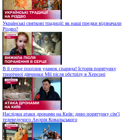
Українські святкові традиції: як наші предки відзначали
Різдво?
В її серце поцілив уламок снаряда! Історія порятунку
трирічної дівчинки Мії після обстрілу в Херсоні
Наслідки атаки дронами на Київ: диво порятунку сім’ї
телеведучого Андрія Ковальського