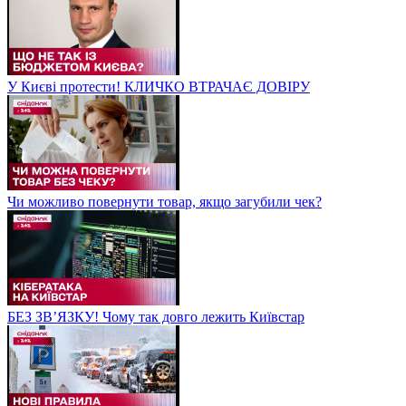
У Києві протести! КЛИЧКО ВТРАЧАЄ ДОВІРУ
Чи можливо повернути товар, якщо загубили чек?
БЕЗ ЗВʼЯЗКУ! Чому так довго лежить Київстар