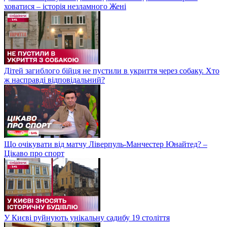
ховатися – історія незламного Жені
Дітей загиблого бійця не пустили в укриття через собаку. Хто
ж насправді відповідальний?
Що очікувати від матчу Ліверпуль-Манчестер Юнайтед? –
Цікаво про спорт
У Києві руйнують унікальну садибу 19 століття