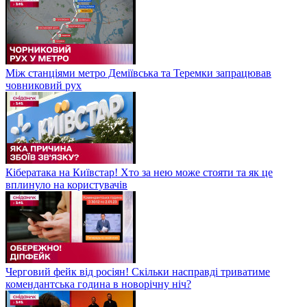
Між станціями метро Деміївська та Теремки запрацював
човниковий рух
Кібератака на Київстар! Хто за нею може стояти та як це
вплинуло на користувачів
Черговий фейк від росіян! Скільки насправді триватиме
комендантська година в новорічну ніч?