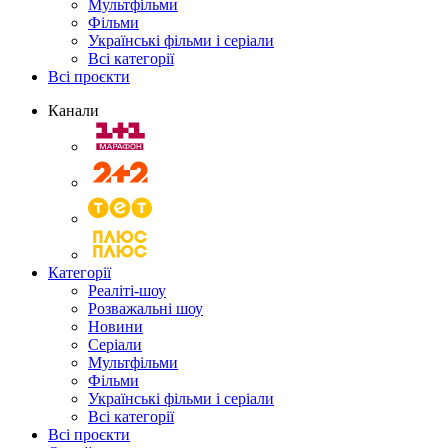
Мультфільми
Фільми
Українські фільми і серіали
Всі категорії
Всі проєкти
Канали
Категорії
Реаліті-шоу
Розважальні шоу
Новини
Серіали
Мультфільми
Фільми
Українські фільми і серіали
Всі категорії
Всі проєкти