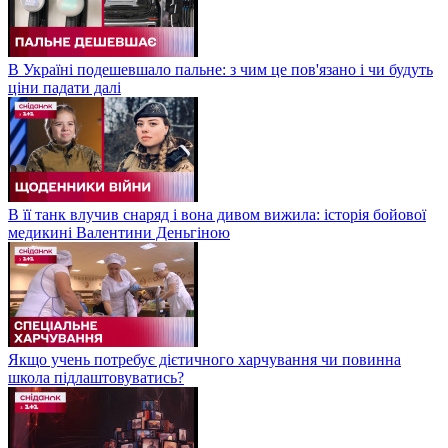
В Україні подешевшало пальне: з чим це пов'язано і чи будуть
ціни падати далі
В її танк влучив снаряд і вона дивом вижила: історія бойової
медикині Валентини Деньгіною
Якщо учень потребує дієтичного харчування чи повинна
школа підлаштовуватись?