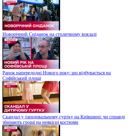
Новорічний Сніданок на столичному вокзалі
Ранок напередодні Нового року: що відбувається на
Софійський площі
Скандал у танцювальному гуртку на Київщині: чи справді
збирають гроші на неякісні костюми