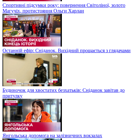
Спортивні підсумки року: повернення Світоліної, золото
Магучіх, протистояння Ольги Харлан
Останній ефір: Сніданок. Вихідний прощається з глядачами
Будиночок для хвостатих безхатьків: Сніданок завітав до
притулку
Янгольська допомога на залізничних вокзалах