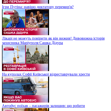
Ігри Путіна: навіщо диктатору перемир'я?
Лікарі не можуть повірити як він вижив! Дивовижна історія
захисника Маріуполя Сашка Дідура
На куполах Софії Київської відреставрували хрести
Автобус поїхав – пасажирів залишив: що робити