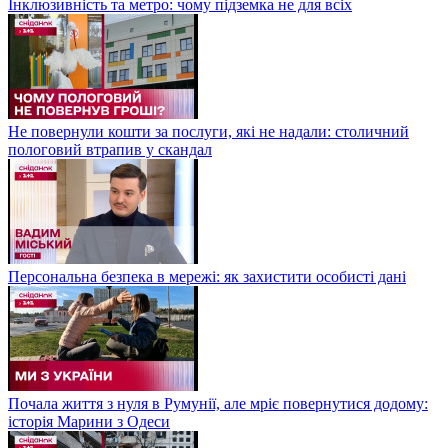
Інклюзивність та метро: чому підземка не для всіх
Не повернули кошти за послуги, які не надали: столичний
пологовий втрапив у скандал
Персональна безпека в мережі: як захистити особисті дані
Почала життя з нуля в Румунії, але мріє повернутися додому:
історія Марини з Одеси