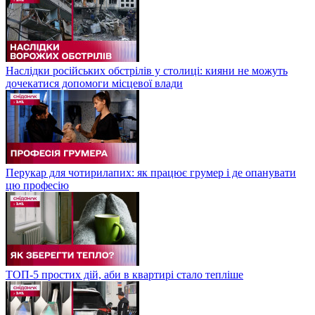
Наслідки російських обстрілів у столиці: кияни не можуть
дочекатися допомоги місцевої влади
Перукар для чотирилапих: як працює грумер і де опанувати
цю професію
ТОП-5 простих дій, аби в квартирі стало тепліше