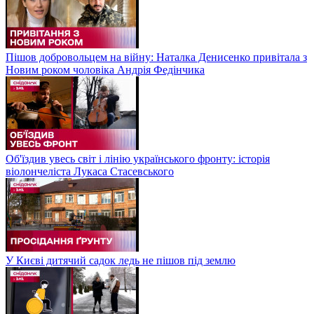
Пішов добровольцем на війну: Наталка Денисенко привітала з
Новим роком чоловіка Андрія Федінчика
Об'їздив увесь світ і лінію українського фронту: історія
віолончеліста Лукаса Стасевського
У Києві дитячий садок ледь не пішов під землю