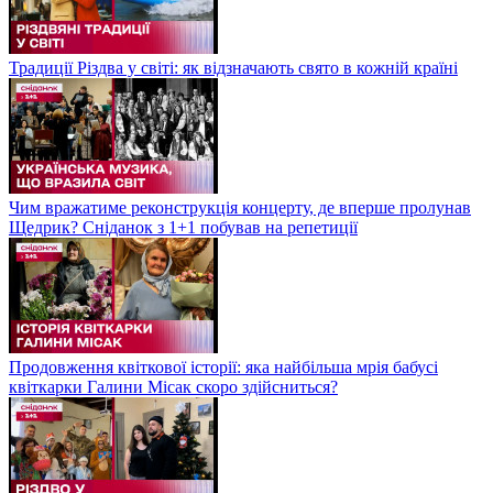
Традиції Різдва у світі: як відзначають свято в кожній країні
Чим вражатиме реконструкція концерту, де вперше пролунав
Щедрик? Сніданок з 1+1 побував на репетиції
Продовження квіткової історії: яка найбільша мрія бабусі
квіткарки Галини Місак скоро здійсниться?