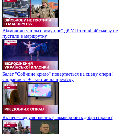
Відмовили у пільговому проїзді! У Полтаві військову не
пустили в маршрутку
Балет "Сойчине крило" повертається на сцену опери!
Сніданок з 1+1 завітав на прем'єру
Як перегляд улюблених фільмів робить добрі справи?