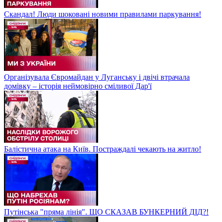
Скандал! Люди шоковані новими правилами паркування!
Організувала Євромайдан у Луганську і двічі втрачала
домівку – історія неймовірно сміливої Дар'ї
Балістична атака на Київ. Постраждалі чекають на житло!
Путінська "пряма лінія". ЩО СКАЗАВ БУНКЕРНИЙ ДІД?!