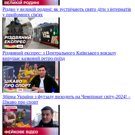
Різдво у великій родині: як зустрічають свято діти з інтернатів
у прийомних сім'ях
Різдвяний експрес: з Центрального Київського вокзалу
вирушає казковий ретро-поїзд
Збірна України з футзалу виходить на Чемпіонат світу-2024! –
Цікаво про спорт