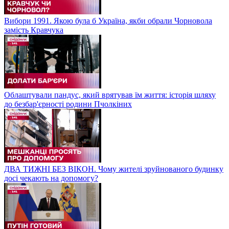
Вибори 1991. Якою була б Україна, якби обрали Чорновола
замість Кравчука
Облаштували пандус, який врятував їм життя: історія шляху
до безбар'єрності родини Пчолкіних
ДВА ТИЖНІ БЕЗ ВІКОН. Чому жителі зруйнованого будинку
досі чекають на допомогу?