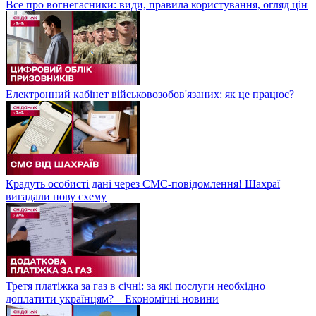
Все про вогнегасники: види, правила користування, огляд цін
Електронний кабінет військовозобов'язаних: як це працює?
Крадуть особисті дані через СМС-повідомлення! Шахраї
вигадали нову схему
Третя платіжка за газ в січні: за які послуги необхідно
доплатити українцям? – Економічні новини