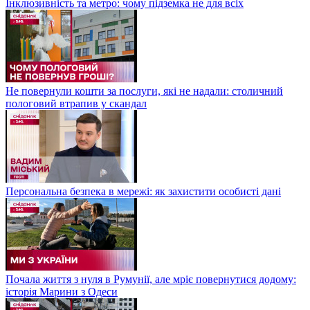
Інклюзивність та метро: чому підземка не для всіх
Не повернули кошти за послуги, які не надали: столичний
пологовий втрапив у скандал
Персональна безпека в мережі: як захистити особисті дані
Почала життя з нуля в Румунії, але мріє повернутися додому:
історія Марини з Одеси