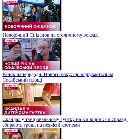
Новорічний Сніданок на столичному вокзалі
Ранок напередодні Нового року: що відбувається на
Софійський площі
Скандал у танцювальному гуртку на Київщині: чи справді
збирають гроші на неякісні костюми