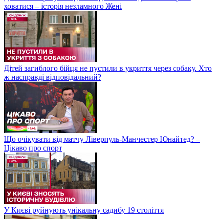
ховатися – історія незламного Жені
Дітей загиблого бійця не пустили в укриття через собаку. Хто
ж насправді відповідальний?
Що очікувати від матчу Ліверпуль-Манчестер Юнайтед? –
Цікаво про спорт
У Києві руйнують унікальну садибу 19 століття