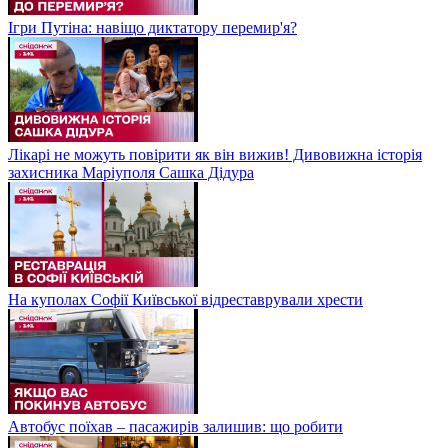
Ігри Путіна: навіщо диктатору перемир'я?
Лікарі не можуть повірити як він вижив! Дивовижна історія
захисника Маріуполя Сашка Дідура
На куполах Софії Київської відреставрували хрести
Автобус поїхав – пасажирів залишив: що робити