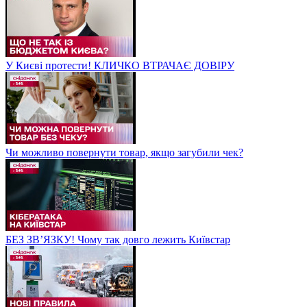
У Києві протести! КЛИЧКО ВТРАЧАЄ ДОВІРУ
Чи можливо повернути товар, якщо загубили чек?
БЕЗ ЗВʼЯЗКУ! Чому так довго лежить Київстар