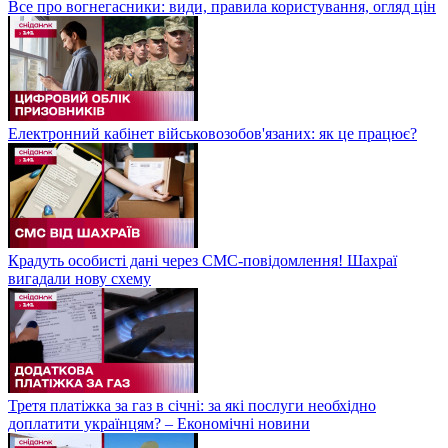
Все про вогнегасники: види, правила користування, огляд цін
Електронний кабінет військовозобов'язаних: як це працює?
Крадуть особисті дані через СМС-повідомлення! Шахраї
вигадали нову схему
Третя платіжка за газ в січні: за які послуги необхідно
доплатити українцям? – Економічні новини