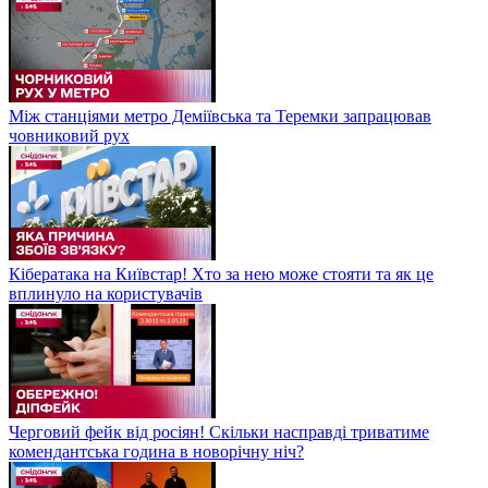
Між станціями метро Деміївська та Теремки запрацював
човниковий рух
Кібератака на Київстар! Хто за нею може стояти та як це
вплинуло на користувачів
Черговий фейк від росіян! Скільки насправді триватиме
комендантська година в новорічну ніч?