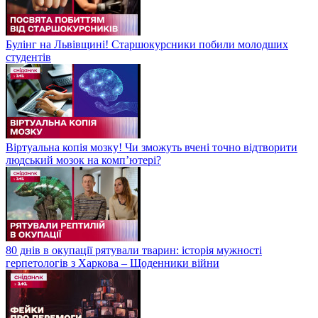
Булінг на Львівщині! Старшокурсники побили молодших
студентів
Віртуальна копія мозку! Чи зможуть вчені точно відтворити
людський мозок на компʼютері?
80 днів в окупації рятували тварин: історія мужності
герпетологів з Харкова – Щоденники війни