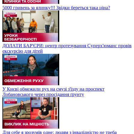
5000 гривень за ялинку!!! Звідки береться така ціна?
ДОЛАТИ БАР'ЄРИ: центр протезування Суперх'юманс провів
екскурсію для дітей
У Києві обмежили рух на смузі з'їзду на проспект
Лобановського через просідання ґрунту
Для себе я зрозумів одне: людям з інвалідністю не треба