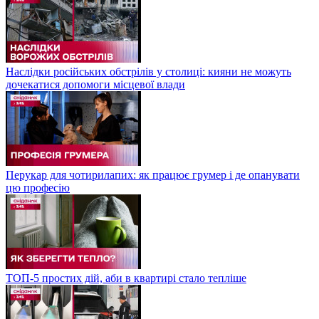
Наслідки російських обстрілів у столиці: кияни не можуть
дочекатися допомоги місцевої влади
Перукар для чотирилапих: як працює грумер і де опанувати
цю професію
ТОП-5 простих дій, аби в квартирі стало тепліше