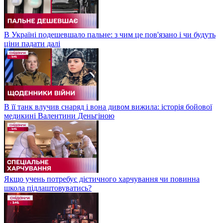
В Україні подешевшало пальне: з чим це пов'язано і чи будуть
ціни падати далі
В її танк влучив снаряд і вона дивом вижила: історія бойової
медикині Валентини Деньгіною
Якщо учень потребує дієтичного харчування чи повинна
школа підлаштовуватись?