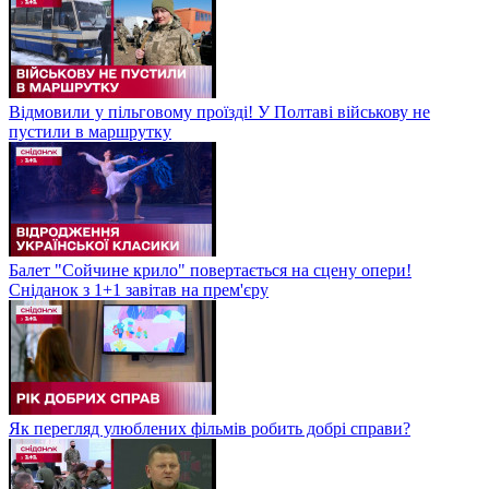
Відмовили у пільговому проїзді! У Полтаві військову не
пустили в маршрутку
Балет "Сойчине крило" повертається на сцену опери!
Сніданок з 1+1 завітав на прем'єру
Як перегляд улюблених фільмів робить добрі справи?