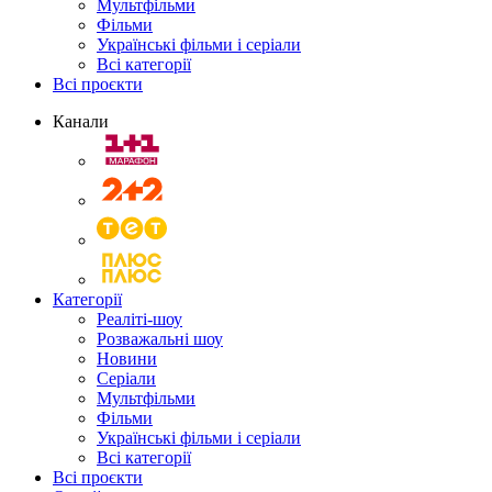
Мультфільми
Фільми
Українські фільми і серіали
Всі категорії
Всі проєкти
Канали
Категорії
Реаліті-шоу
Розважальні шоу
Новини
Серіали
Мультфільми
Фільми
Українські фільми і серіали
Всі категорії
Всі проєкти