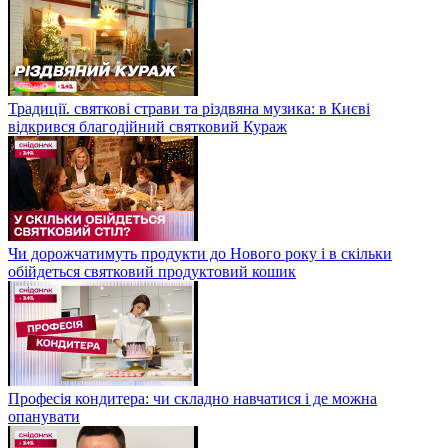
Традиції. святкові страви та різдвяна музика: в Києві
відкрився благодійний святковий Кураж
Чи дорожчатимуть продукти до Нового року і в скільки
обійдеться святковий продуктовий кошик
Професія кондитера: чи складно навчатися і де можна
опанувати