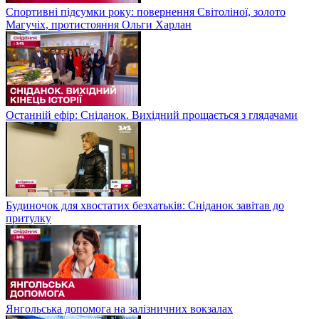
Спортивні підсумки року: повернення Світоліної, золото
Магучіх, протистояння Ольги Харлан
Останній ефір: Сніданок. Вихідний прощається з глядачами
Будиночок для хвостатих безхатьків: Сніданок завітав до
притулку
Янгольська допомога на залізничних вокзалах