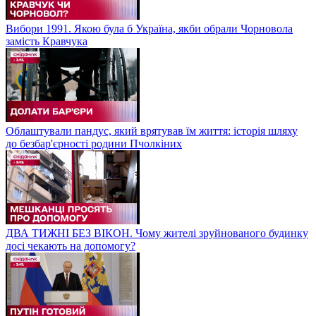
Вибори 1991. Якою була б Україна, якби обрали Чорновола
замість Кравчука
Облаштували пандус, який врятував їм життя: історія шляху
до безбар'єрності родини Пчолкіних
ДВА ТИЖНІ БЕЗ ВІКОН. Чому жителі зруйнованого будинку
досі чекають на допомогу?