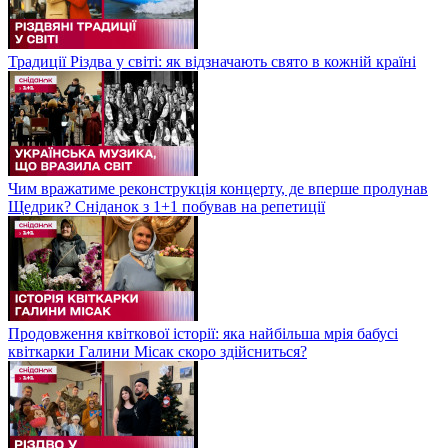
Традиції Різдва у світі: як відзначають свято в кожній країні
Чим вражатиме реконструкція концерту, де вперше пролунав
Щедрик? Сніданок з 1+1 побував на репетиції
Продовження квіткової історії: яка найбільша мрія бабусі
квіткарки Галини Місак скоро здійсниться?