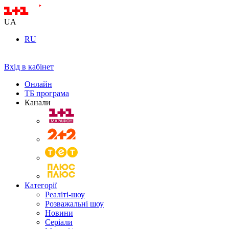
UA
RU
Вхід в кабінет
Онлайн
ТБ програма
Канали
Категорії
Реаліті-шоу
Розважальні шоу
Новини
Серіали