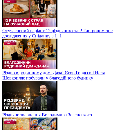
Осучаснений варіант 12 різдвяних став! Гастрономічне
дослідження у Сніданку з 1+1
Різдво в родинному домі Дача! Єгор Гордєєв і Неля
Шовкопляс побували у благодійного будинку
Різдвяне звернення Володимира Зеленського