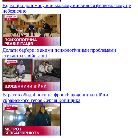
Відео про допомогу військовому виявилося фейком: чому це
небезпечно
Долати бар'єри: з якими психологічними проблемами
стикаються військові
Втратив обидві ноги на фронті: щоденники війни
українського героя Сергія Копищика