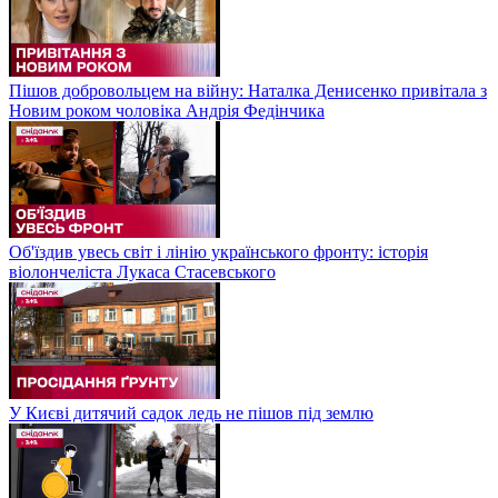
Пішов добровольцем на війну: Наталка Денисенко привітала з
Новим роком чоловіка Андрія Федінчика
Об'їздив увесь світ і лінію українського фронту: історія
віолончеліста Лукаса Стасевського
У Києві дитячий садок ледь не пішов під землю