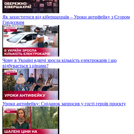
Як захиститися від кібершахраїв – Уроки антифейку з Єгором
Гордєєвим
Чому в Україні вдвічі зросла кількість електрокарів і що
відбувається з цінами?
Уроки антифейку: Сніданок запросив у гості героїв проєкту