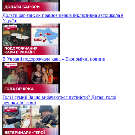
Долати бар'єри: як працює перша інклюзивна автошкола в
Україні
В Україні подорожчала кава – Економічні новини
Голі і сумні! За що вибачаються путіністи? Деталі голої
вечірки Івлєєвої