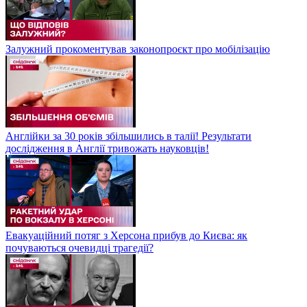
Залужний прокоментував законопроєкт про мобілізацію
Англійки за 30 років збільшились в талії! Результати
дослідження в Англії тривожать науковців!
Евакуаційний потяг з Херсона прибув до Києва: як
почуваються очевидці трагедії?