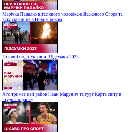
Марічка Падалко вітає свого чоловіка-військового Єгора та
всіх українців з Новим роком
Головні події України. Підсумки 2023
Хто тримає цей район! Іван Марунич та гурт Карта світу в
студії Сніданку