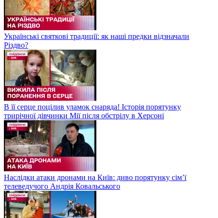
Українські святкові традиції: як наші предки відзначали
Різдво?
В її серце поцілив уламок снаряда! Історія порятунку
трирічної дівчинки Мії після обстрілу в Херсоні
Наслідки атаки дронами на Київ: диво порятунку сім’ї
телеведучого Андрія Ковальського