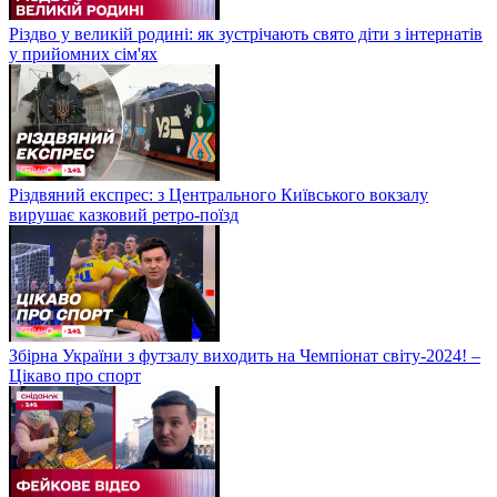
Різдво у великій родині: як зустрічають свято діти з інтернатів
у прийомних сім'ях
Різдвяний експрес: з Центрального Київського вокзалу
вирушає казковий ретро-поїзд
Збірна України з футзалу виходить на Чемпіонат світу-2024! –
Цікаво про спорт