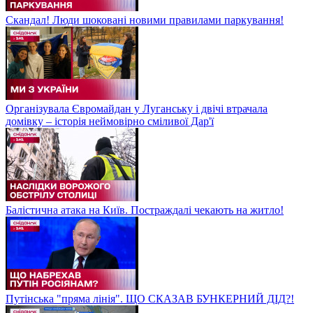
Скандал! Люди шоковані новими правилами паркування!
Організувала Євромайдан у Луганську і двічі втрачала
домівку – історія неймовірно сміливої Дар'ї
Балістична атака на Київ. Постраждалі чекають на житло!
Путінська "пряма лінія". ЩО СКАЗАВ БУНКЕРНИЙ ДІД?!