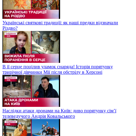
Українські святкові традиції: як наші предки відзначали
Різдво?
В її серце поцілив уламок снаряда! Історія порятунку
трирічної дівчинки Мії після обстрілу в Херсоні
Наслідки атаки дронами на Київ: диво порятунку сім’ї
телеведучого Андрія Ковальського