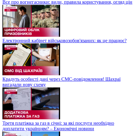
Все про вогнегасники: види, правила користування, огляд цін
Електронний кабінет військовозобов'язаних: як це працює?
Крадуть особисті дані через СМС-повідомлення! Шахраї
вигадали нову схему
Третя платіжка за газ в січні: за які послуги необхідно
доплатити українцям? – Економічні новини