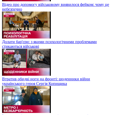
Відео про допомогу військовому виявилося фейком: чому це
небезпечно
Долати бар'єри: з якими психологічними проблемами
стикаються військові
Втратив обидві ноги на фронті: щоденники війни
українського героя Сергія Копищика