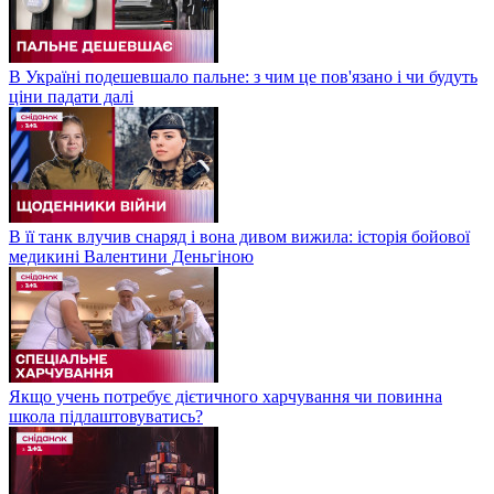
В Україні подешевшало пальне: з чим це пов'язано і чи будуть
ціни падати далі
В її танк влучив снаряд і вона дивом вижила: історія бойової
медикині Валентини Деньгіною
Якщо учень потребує дієтичного харчування чи повинна
школа підлаштовуватись?