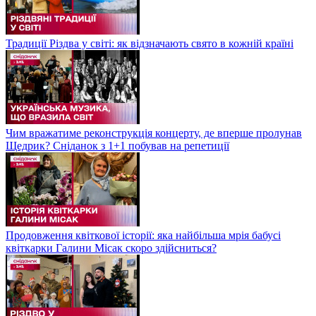
Традиції Різдва у світі: як відзначають свято в кожній країні
Чим вражатиме реконструкція концерту, де вперше пролунав
Щедрик? Сніданок з 1+1 побував на репетиції
Продовження квіткової історії: яка найбільша мрія бабусі
квіткарки Галини Місак скоро здійсниться?