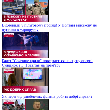
Відмовили у пільговому проїзді! У Полтаві військову не
пустили в маршрутку
Балет "Сойчине крило" повертається на сцену опери!
Сніданок з 1+1 завітав на прем'єру
Як перегляд улюблених фільмів робить добрі справи?