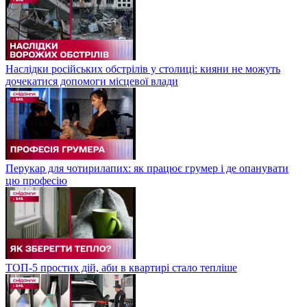
Наслідки російських обстрілів у столиці: кияни не можуть
дочекатися допомоги місцевої влади
Перукар для чотирилапих: як працює грумер і де опанувати
цю професію
ТОП-5 простих дій, аби в квартирі стало тепліше