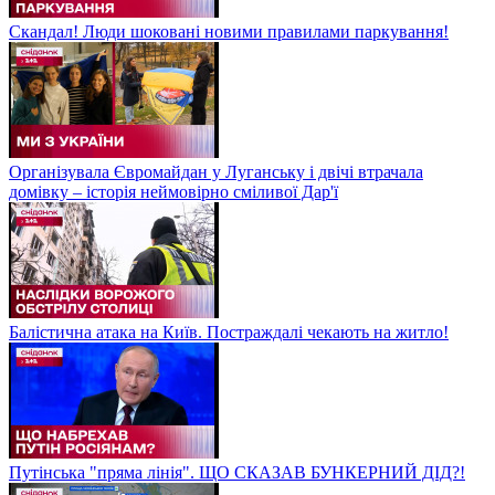
Скандал! Люди шоковані новими правилами паркування!
Організувала Євромайдан у Луганську і двічі втрачала
домівку – історія неймовірно сміливої Дар'ї
Балістична атака на Київ. Постраждалі чекають на житло!
Путінська "пряма лінія". ЩО СКАЗАВ БУНКЕРНИЙ ДІД?!