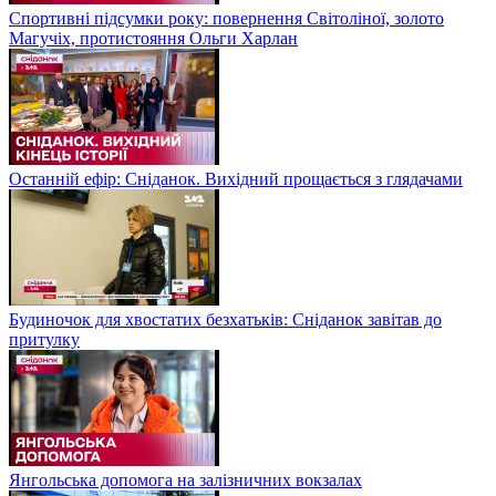
Спортивні підсумки року: повернення Світоліної, золото
Магучіх, протистояння Ольги Харлан
Останній ефір: Сніданок. Вихідний прощається з глядачами
Будиночок для хвостатих безхатьків: Сніданок завітав до
притулку
Янгольська допомога на залізничних вокзалах