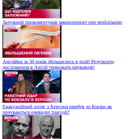
Залужний прокоментував законопроєкт про мобілізацію
Англійки за 30 років збільшились в талії! Результати
дослідження в Англії тривожать науковців!
Евакуаційний потяг з Херсона прибув до Києва: як
почуваються очевидці трагедії?