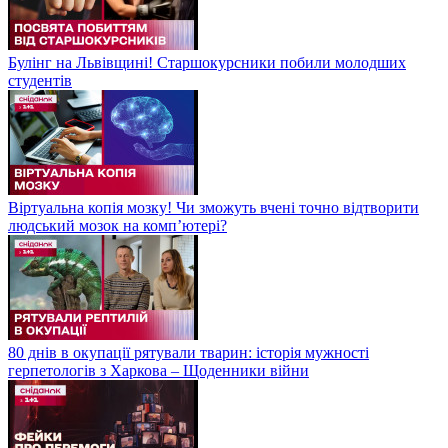
Булінг на Львівщині! Старшокурсники побили молодших
студентів
Віртуальна копія мозку! Чи зможуть вчені точно відтворити
людський мозок на компʼютері?
80 днів в окупації рятували тварин: історія мужності
герпетологів з Харкова – Щоденники війни