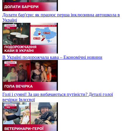
Долати бар'єри: як працює перша інклюзивна автошкола в
Україні
В Україні подорожчала кава – Економічні новини
Голі і сумні! За що вибачаються путіністи? Деталі голої
вечірки Івлєєвої