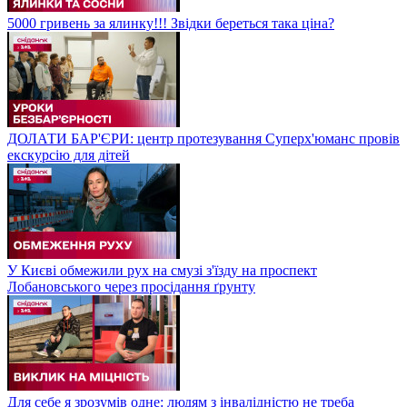
5000 гривень за ялинку!!! Звідки береться така ціна?
ДОЛАТИ БАР'ЄРИ: центр протезування Суперх'юманс провів
екскурсію для дітей
У Києві обмежили рух на смузі з'їзду на проспект
Лобановського через просідання ґрунту
Для себе я зрозумів одне: людям з інвалідністю не треба