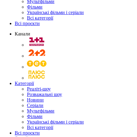
Мультфільми
Фільми
Українські фільми і серіали
Всі категорії
Всі проєкти
Канали
Категорії
Реаліті-шоу
Розважальні шоу
Новини
Серіали
Мультфільми
Фільми
Українські фільми і серіали
Всі категорії
Всі проєкти