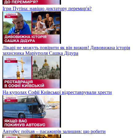
Ігри Путіна: навіщо диктатору перемир'я?
Лікарі не можуть повірити як він вижив! Дивовижна історія
захисника Маріуполя Сашка Дідура
На куполах Софії Київської відреставрували хрести
Автобус поїхав – пасажирів залишив: що робити