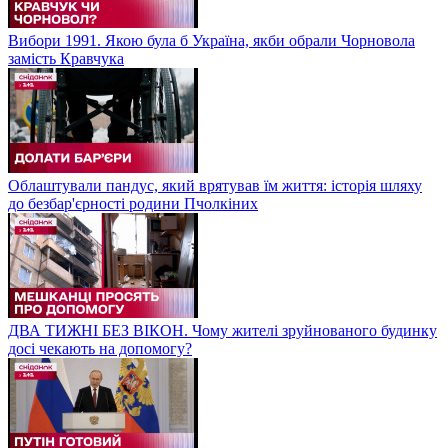
Вибори 1991. Якою була б Україна, якби обрали Чорновола
замість Кравчука
Облаштували пандус, який врятував їм життя: історія шляху
до безбар'єрності родини Пчолкіних
ДВА ТИЖНІ БЕЗ ВІКОН. Чому жителі зруйнованого будинку
досі чекають на допомогу?