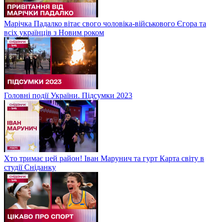
Марічка Падалко вітає свого чоловіка-військового Єгора та
всіх українців з Новим роком
Головні події України. Підсумки 2023
Хто тримає цей район! Іван Марунич та гурт Карта світу в
студії Сніданку