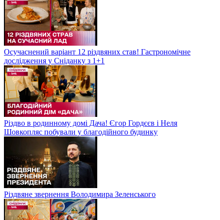
Осучаснений варіант 12 різдвяних став! Гастрономічне
дослідження у Сніданку з 1+1
Різдво в родинному домі Дача! Єгор Гордєєв і Неля
Шовкопляс побували у благодійного будинку
Різдвяне звернення Володимира Зеленського