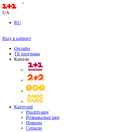
UA
RU
Вхід в кабінет
Онлайн
ТБ програма
Канали
Категорії
Реаліті-шоу
Розважальні шоу
Новини
Серіали