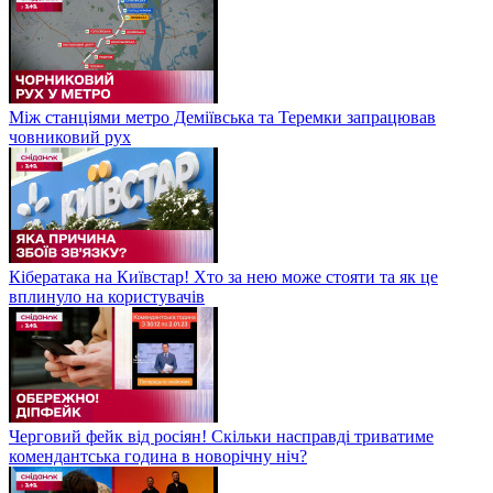
Між станціями метро Деміївська та Теремки запрацював
човниковий рух
Кібератака на Київстар! Хто за нею може стояти та як це
вплинуло на користувачів
Черговий фейк від росіян! Скільки насправді триватиме
комендантська година в новорічну ніч?