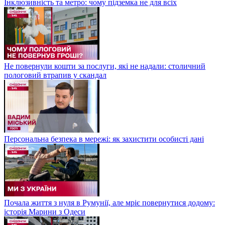
Інклюзивність та метро: чому підземка не для всіх
Не повернули кошти за послуги, які не надали: столичний
пологовий втрапив у скандал
Персональна безпека в мережі: як захистити особисті дані
Почала життя з нуля в Румунії, але мріє повернутися додому:
історія Марини з Одеси