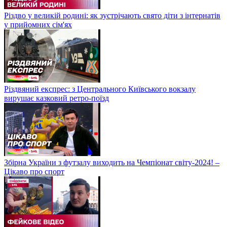
Різдво у великій родині: як зустрічають свято діти з інтернатів
у прийомних сім'ях
Різдвяний експрес: з Центрального Київського вокзалу
вирушає казковий ретро-поїзд
Збірна України з футзалу виходить на Чемпіонат світу-2024! –
Цікаво про спорт