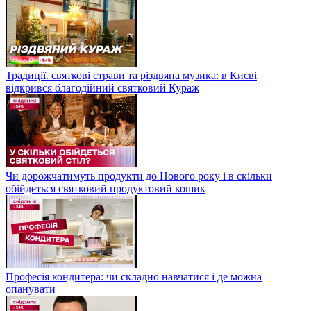
Традиції. святкові страви та різдвяна музика: в Києві
відкрився благодійний святковий Кураж
Чи дорожчатимуть продукти до Нового року і в скільки
обійдеться святковий продуктовий кошик
Професія кондитера: чи складно навчатися і де можна
опанувати