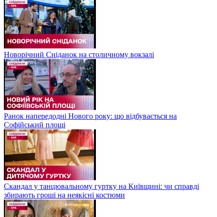
Новорічний Сніданок на столичному вокзалі
Ранок напередодні Нового року: що відбувається на
Софійський площі
Скандал у танцювальному гуртку на Київщині: чи справді
збирають гроші на неякісні костюми