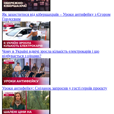
Як захиститися від кібершахраїв – Уроки антифейку з Єгором
Гордєєвим
Чому в Україні вдвічі зросла кількість електрокарів і що
відбувається з цінами?
Уроки антифейку: Сніданок запросив у гості героїв проєкту