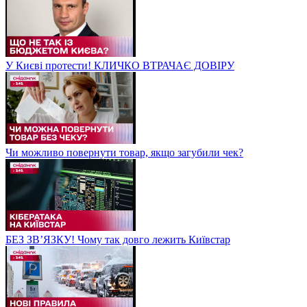
У Києві протести! КЛИЧКО ВТРАЧАЄ ДОВІРУ
Чи можливо повернути товар, якщо загубили чек?
БЕЗ ЗВʼЯЗКУ! Чому так довго лежить Київстар