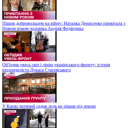
Пішов добровольцем на війну: Наталка Денисенко привітала з
Новим роком чоловіка Андрія Федінчика
Об'їздив увесь світ і лінію українського фронту: історія
віолончеліста Лукаса Стасевського
У Києві дитячий садок ледь не пішов під землю