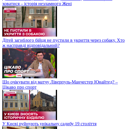
ховатися – історія незламного Жені
Дітей загиблого бійця не пустили в укриття через собаку. Хто
ж насправді відповідальний?
Що очікувати від матчу Ліверпуль-Манчестер Юнайтед? –
Цікаво про спорт
У Києві руйнують унікальну садибу 19 століття