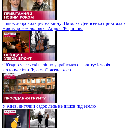
Пішов добровольцем на війну: Наталка Денисенко привітала з
Новим роком чоловіка Андрія Федінчика
Об'їздив увесь світ і лінію українського фронту: історія
віолончеліста Лукаса Стасевського
У Києві дитячий садок ледь не пішов під землю