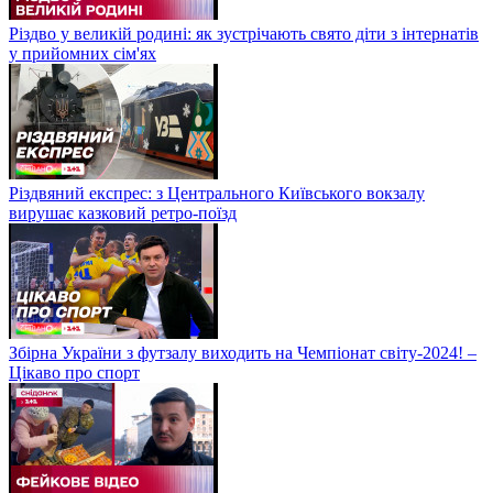
Різдво у великій родині: як зустрічають свято діти з інтернатів
у прийомних сім'ях
Різдвяний експрес: з Центрального Київського вокзалу
вирушає казковий ретро-поїзд
Збірна України з футзалу виходить на Чемпіонат світу-2024! –
Цікаво про спорт