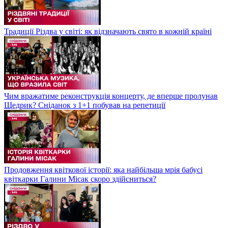
Традиції Різдва у світі: як відзначають свято в кожній країні
Чим вражатиме реконструкція концерту, де вперше пролунав
Щедрик? Сніданок з 1+1 побував на репетиції
Продовження квіткової історії: яка найбільша мрія бабусі
квіткарки Галини Місак скоро здійсниться?