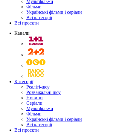
Мультфільми
Фільми
Українські фільми і серіали
Всі категорії
Всі проєкти
Канали
Категорії
Реаліті-шоу
Розважальні шоу
Новини
Серіали
Мультфільми
Фільми
Українські фільми і серіали
Всі категорії
Всі проєкти