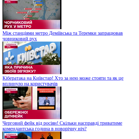
Між станціями метро Деміївська та Теремки запрацював
човниковий рух
Кібератака на Київстар! Хто за нею може стояти та як це
вплинуло на користувачів
Черговий фейк від росіян! Скільки насправді триватиме
комендантська година в новорічну ніч?