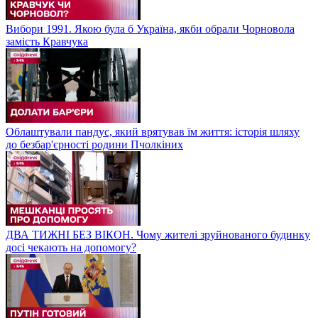
Вибори 1991. Якою була б Україна, якби обрали Чорновола
замість Кравчука
Облаштували пандус, який врятував їм життя: історія шляху
до безбар'єрності родини Пчолкіних
ДВА ТИЖНІ БЕЗ ВІКОН. Чому жителі зруйнованого будинку
досі чекають на допомогу?