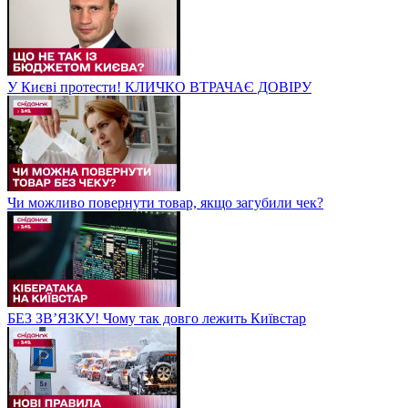
У Києві протести! КЛИЧКО ВТРАЧАЄ ДОВІРУ
Чи можливо повернути товар, якщо загубили чек?
БЕЗ ЗВʼЯЗКУ! Чому так довго лежить Київстар