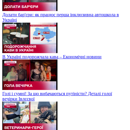
Долати бар'єри: як працює перша інклюзивна автошкола в
Україні
В Україні подорожчала кава – Економічні новини
Голі і сумні! За що вибачаються путіністи? Деталі голої
вечірки Івлєєвої