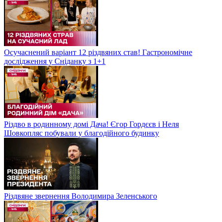
Осучаснений варіант 12 різдвяних став! Гастрономічне
дослідження у Сніданку з 1+1
Різдво в родинному домі Дача! Єгор Гордєєв і Неля
Шовкопляс побували у благодійного будинку
Різдвяне звернення Володимира Зеленського