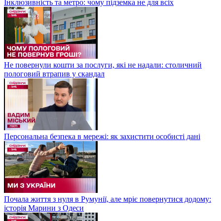
Інклюзивність та метро: чому підземка не для всіх
Не повернули кошти за послуги, які не надали: столичний
пологовий втрапив у скандал
Персональна безпека в мережі: як захистити особисті дані
Почала життя з нуля в Румунії, але мріє повернутися додому:
історія Марини з Одеси