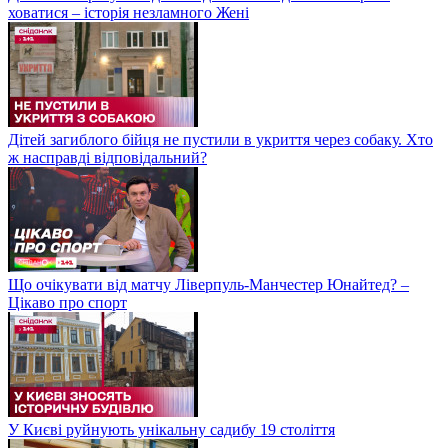
ховатися – історія незламного Жені
Дітей загиблого бійця не пустили в укриття через собаку. Хто
ж насправді відповідальний?
Що очікувати від матчу Ліверпуль-Манчестер Юнайтед? –
Цікаво про спорт
У Києві руйнують унікальну садибу 19 століття