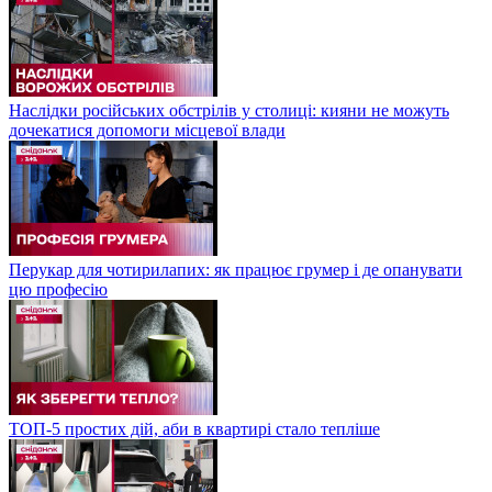
Наслідки російських обстрілів у столиці: кияни не можуть
дочекатися допомоги місцевої влади
Перукар для чотирилапих: як працює грумер і де опанувати
цю професію
ТОП-5 простих дій, аби в квартирі стало тепліше