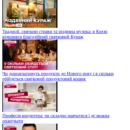
Традиції. святкові страви та різдвяна музика: в Києві
відкрився благодійний святковий Кураж
Чи дорожчатимуть продукти до Нового року і в скільки
обійдеться святковий продуктовий кошик
Професія кондитера: чи складно навчатися і де можна
опанувати