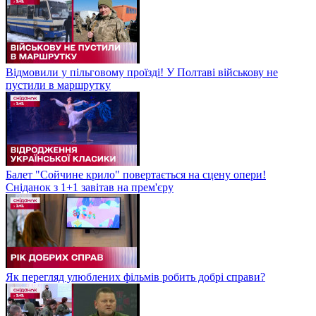
Відмовили у пільговому проїзді! У Полтаві військову не
пустили в маршрутку
Балет "Сойчине крило" повертається на сцену опери!
Сніданок з 1+1 завітав на прем'єру
Як перегляд улюблених фільмів робить добрі справи?