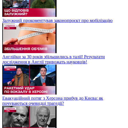
Залужний прокоментував законопроєкт про мобілізацію
Англійки за 30 років збільшились в талії! Результати
дослідження в Англії тривожать науковців!
Евакуаційний потяг з Херсона прибув до Києва: як
почуваються очевидці трагедії?