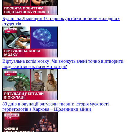
Булінг на Львівщині! Старшокурсники побили молодших
студентів
Віртуальна копія мозку! Чи зможуть вчені точно відтворити
людський мозок на компʼютері?
80 днів в окупації рятували тварин: історія мужності
герпетологів з Харкова – Щоденники війни