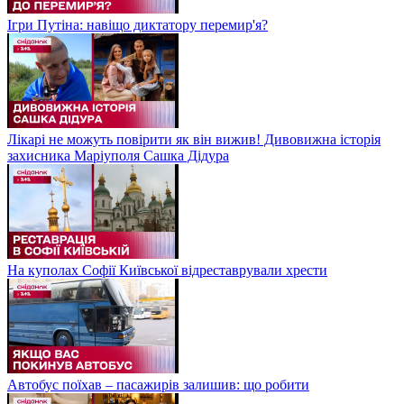
Ігри Путіна: навіщо диктатору перемир'я?
Лікарі не можуть повірити як він вижив! Дивовижна історія
захисника Маріуполя Сашка Дідура
На куполах Софії Київської відреставрували хрести
Автобус поїхав – пасажирів залишив: що робити