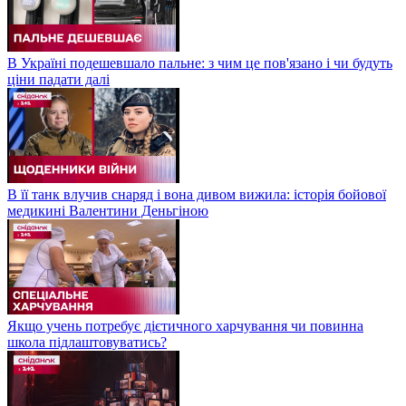
В Україні подешевшало пальне: з чим це пов'язано і чи будуть
ціни падати далі
В її танк влучив снаряд і вона дивом вижила: історія бойової
медикині Валентини Деньгіною
Якщо учень потребує дієтичного харчування чи повинна
школа підлаштовуватись?