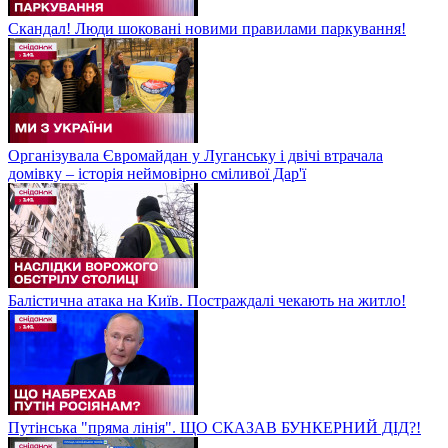
Скандал! Люди шоковані новими правилами паркування!
Організувала Євромайдан у Луганську і двічі втрачала
домівку – історія неймовірно сміливої Дар'ї
Балістична атака на Київ. Постраждалі чекають на житло!
Путінська "пряма лінія". ЩО СКАЗАВ БУНКЕРНИЙ ДІД?!