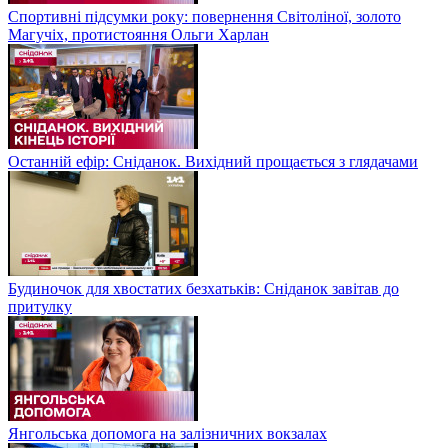
Спортивні підсумки року: повернення Світоліної, золото
Магучіх, протистояння Ольги Харлан
Останній ефір: Сніданок. Вихідний прощається з глядачами
Будиночок для хвостатих безхатьків: Сніданок завітав до
притулку
Янгольська допомога на залізничних вокзалах