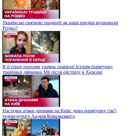
Українські святкові традиції: як наші предки відзначали
Різдво?
В її серце поцілив уламок снаряда! Історія порятунку
трирічної дівчинки Мії після обстрілу в Херсоні
Наслідки атаки дронами на Київ: диво порятунку сім’ї
телеведучого Андрія Ковальського