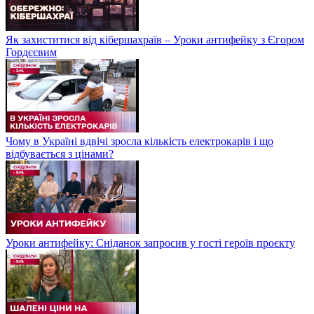
Як захиститися від кібершахраїв – Уроки антифейку з Єгором
Гордєєвим
Чому в Україні вдвічі зросла кількість електрокарів і що
відбувається з цінами?
Уроки антифейку: Сніданок запросив у гості героїв проєкту