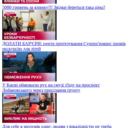
5000 гривень за ялинку!!! Звідки береться така ціна?
ДОЛАТИ БАР'ЄРИ: центр протезування Суперх'юманс провів
екскурсію для дітей
У Києві обмежили рух на смузі з'їзду на проспект
Лобановського через просідання ґрунту
Для себе я зрозумів одне: людям з інвалідністю не треба