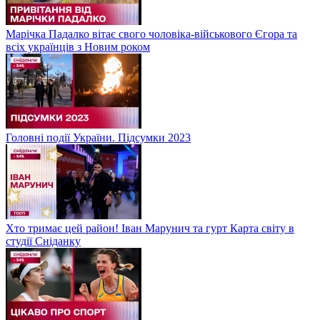
Марічка Падалко вітає свого чоловіка-військового Єгора та
всіх українців з Новим роком
Головні події України. Підсумки 2023
Хто тримає цей район! Іван Марунич та гурт Карта світу в
студії Сніданку