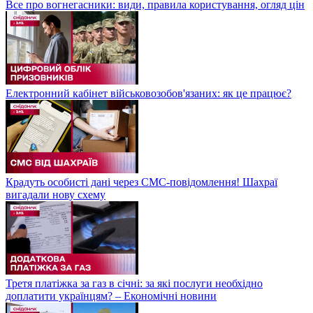
Все про вогнегасники: види, правила користування, огляд цін
Електронний кабінет військовозобов'язаних: як це працює?
Крадуть особисті дані через СМС-повідомлення! Шахраї
вигадали нову схему
Третя платіжка за газ в січні: за які послуги необхідно
доплатити українцям? – Економічні новини