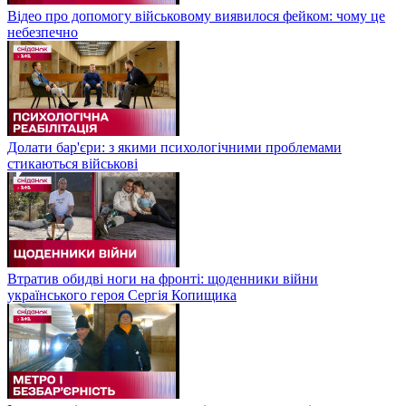
Відео про допомогу військовому виявилося фейком: чому це
небезпечно
Долати бар'єри: з якими психологічними проблемами
стикаються військові
Втратив обидві ноги на фронті: щоденники війни
українського героя Сергія Копищика