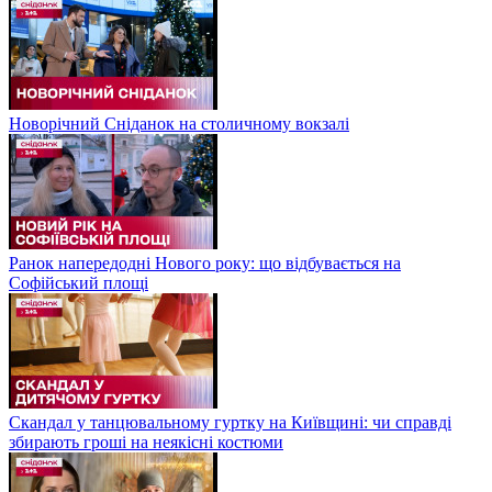
Новорічний Сніданок на столичному вокзалі
Ранок напередодні Нового року: що відбувається на
Софійський площі
Скандал у танцювальному гуртку на Київщині: чи справді
збирають гроші на неякісні костюми