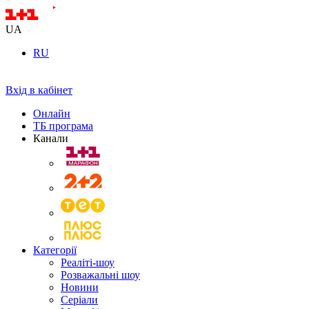
UA
RU
Вхід в кабінет
Онлайн
ТБ програма
Канали
Категорії
Реаліті-шоу
Розважальні шоу
Новини
Серіали