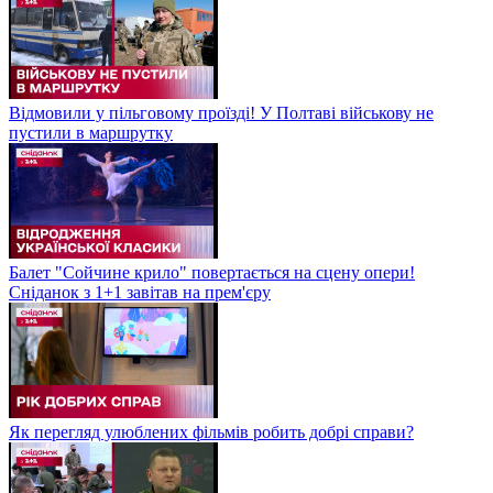
Відмовили у пільговому проїзді! У Полтаві військову не
пустили в маршрутку
Балет "Сойчине крило" повертається на сцену опери!
Сніданок з 1+1 завітав на прем'єру
Як перегляд улюблених фільмів робить добрі справи?