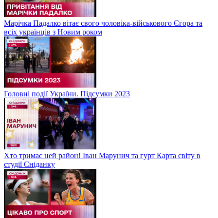
Марічка Падалко вітає свого чоловіка-військового Єгора та
всіх українців з Новим роком
Головні події України. Підсумки 2023
Хто тримає цей район! Іван Марунич та гурт Карта світу в
студії Сніданку