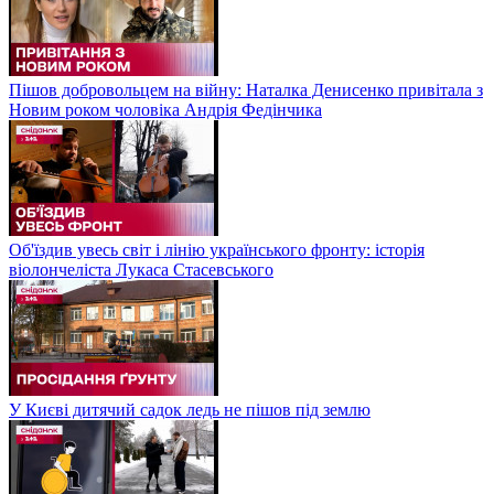
Пішов добровольцем на війну: Наталка Денисенко привітала з
Новим роком чоловіка Андрія Федінчика
Об'їздив увесь світ і лінію українського фронту: історія
віолончеліста Лукаса Стасевського
У Києві дитячий садок ледь не пішов під землю