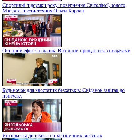
Спортивні підсумки року: повернення Світоліної, золото
Магучіх, протистояння Ольги Харлан
Останній ефір: Сніданок. Вихідний прощається з глядачами
Будиночок для хвостатих безхатьків: Сніданок завітав до
притулку
Янгольська допомога на залізничних вокзалах