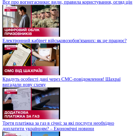
Все про вогнегасники: види, правила користування, огляд цін
Електронний кабінет військовозобов'язаних: як це працює?
Крадуть особисті дані через СМС-повідомлення! Шахраї
вигадали нову схему
Третя платіжка за газ в січні: за які послуги необхідно
доплатити українцям? – Економічні новини