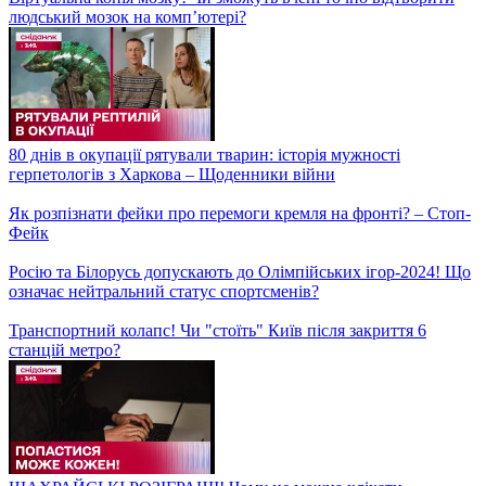
Організувала Євромайдан у Луганську і двічі втрачала
домівку – історія неймовірно сміливої Дар'ї
Балістична атака на Київ. Постраждалі чекають на житло!
Путінська "пряма лінія". ЩО СКАЗАВ БУНКЕРНИЙ ДІД?!
Між станціями метро Деміївська та Теремки запрацював
човниковий рух
Кібератака на Київстар! Хто за нею може стояти та як це
вплинуло на користувачів