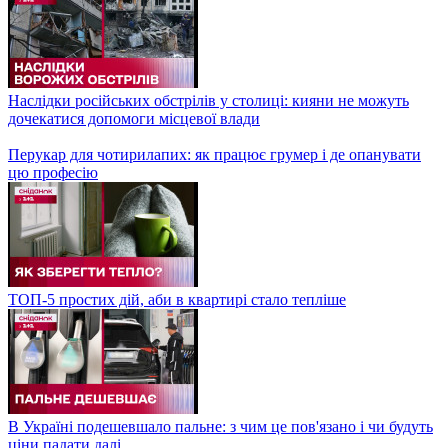
Наслідки російських обстрілів у столиці: кияни не можуть
дочекатися допомоги місцевої влади
Перукар для чотирилапих: як працює грумер і де опанувати
цю професію
ТОП-5 простих дій, аби в квартирі стало тепліше
В Україні подешевшало пальне: з чим це пов'язано і чи будуть
ціни падати далі