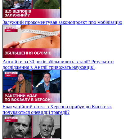
Залужний прокоментував законопроєкт про мобілізацію
Англійки за 30 років збільшились в талії! Результати
дослідження в Англії тривожать науковців!
Евакуаційний потяг з Херсона прибув до Києва: як
почуваються очевидці трагедії?