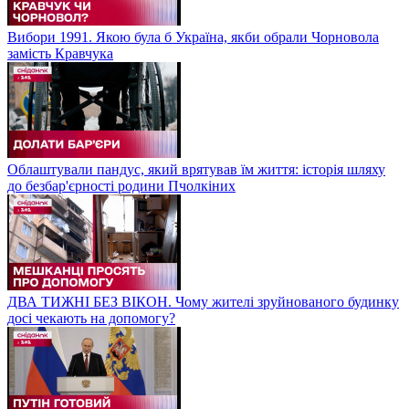
Вибори 1991. Якою була б Україна, якби обрали Чорновола
замість Кравчука
Облаштували пандус, який врятував їм життя: історія шляху
до безбар'єрності родини Пчолкіних
ДВА ТИЖНІ БЕЗ ВІКОН. Чому жителі зруйнованого будинку
досі чекають на допомогу?