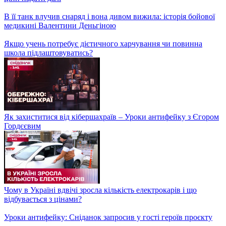
В її танк влучив снаряд і вона дивом вижила: історія бойової
медикині Валентини Деньгіною
Якщо учень потребує дієтичного харчування чи повинна
школа підлаштовуватись?
Як захиститися від кібершахраїв – Уроки антифейку з Єгором
Гордєєвим