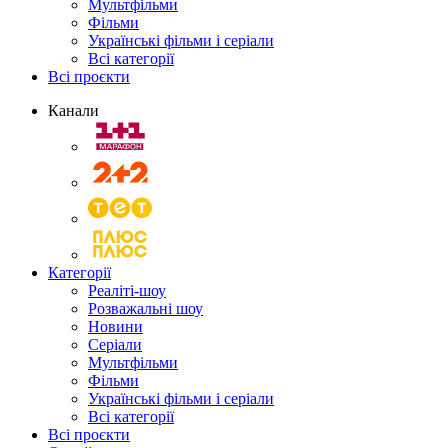
Мультфільми
Фільми
Українські фільми і серіали
Всі категорії
Всі проєкти
Канали
Категорії
Реаліті-шоу
Розважальні шоу
Новини
Серіали
Мультфільми
Фільми
Українські фільми і серіали
Всі категорії
Всі проєкти