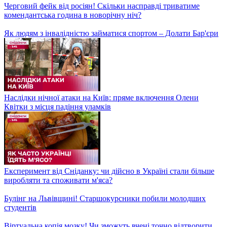
Професія кондитера: чи складно навчатися і де можна
опанувати
У Києві протести! КЛИЧКО ВТРАЧАЄ ДОВІРУ
Чи можливо повернути товар, якщо загубили чек?
БЕЗ ЗВʼЯЗКУ! Чому так довго лежить Київстар
Скандал! Люди шоковані новими правилами паркування!