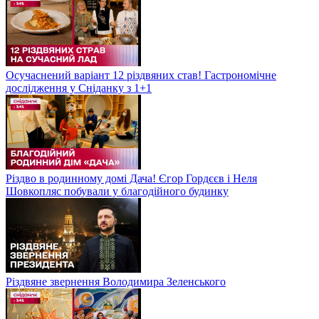
Осучаснений варіант 12 різдвяних став! Гастрономічне
дослідження у Сніданку з 1+1
Різдво в родинному домі Дача! Єгор Гордєєв і Неля
Шовкопляс побували у благодійного будинку
Різдвяне звернення Володимира Зеленського