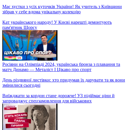
Віртуальна копія мозку! Чи зможуть вчені точно відтворити
людський мозок на компʼютері?
80 днів в окупації рятували тварин: історія мужності
герпетологів з Харкова – Щоденники війни
Як розпізнати фейки про перемоги кремля на фронті? – Стоп-
Фейк
Росію та Білорусь допускають до Олімпійських ігор-2024! Що
означає нейтральний статус спортсменів?
Транспортний колапс! Чи "стоїть" Київ після закриття 6
станцій метро?