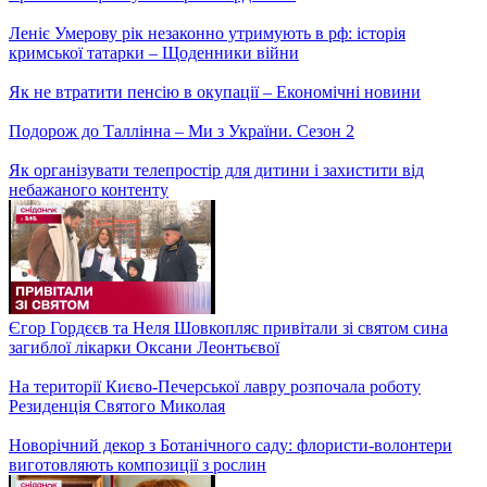
ТРАНСПОРТНИЙ КОЛАПС? Що сталося в Києві після
закриття 6 станцій метро?
Як правильно і безпечно кататися на ковзанах? Поради
тренера з фігурного катання
Має хустки з усіх куточків України! Як учитель з Київщини
зібрав у себе вдома унікальну колекцію
Кат українського народу! У Києві нарешті демонтують
пам'ятник Щорсу