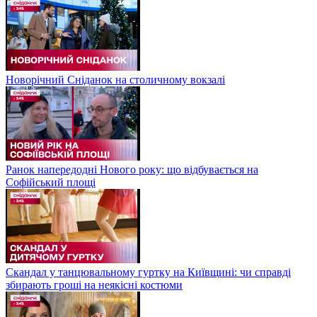
Новорічний Сніданок на столичному вокзалі
Ранок напередодні Нового року: що відбувається на
Софійський площі
Скандал у танцювальному гуртку на Київщині: чи справді
збирають гроші на неякісні костюми