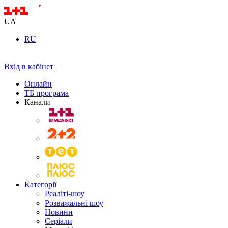
UA
RU
Вхід в кабінет
Онлайн
ТБ програма
Канали
Категорії
Реаліті-шоу
Розважальні шоу
Новини
Серіали