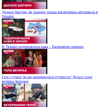
Долати бар'єри: як працює перша інклюзивна автошкола в
Україні
В Україні подорожчала кава – Економічні новини
Голі і сумні! За що вибачаються путіністи? Деталі голої
вечірки Івлєєвої