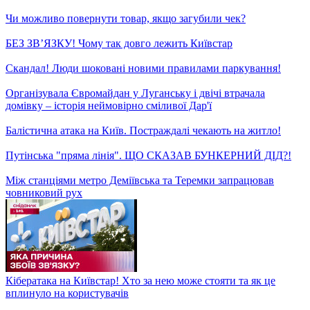
Що очікувати від матчу Ліверпуль-Манчестер Юнайтед? –
Цікаво про спорт
У Києві руйнують унікальну садибу 19 століття
Традиції. святкові страви та різдвяна музика: в Києві
відкрився благодійний святковий Кураж
Чи дорожчатимуть продукти до Нового року і в скільки
обійдеться святковий продуктовий кошик