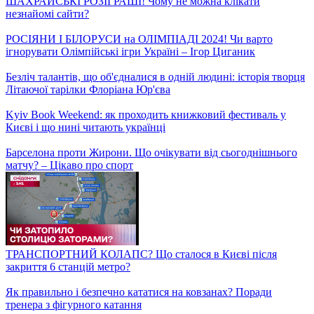
Черговий фейк від росіян! Скільки насправді триватиме
комендантська година в новорічну ніч?
Як людям з інвалідністю займатися спортом – Долати Бар'єри
Наслідки нічної атаки на Київ: пряме включення Олени
Квітки з місця падіння уламків
Експеримент від Сніданку: чи дійсно в Україні стали більше
виробляти та споживати м'яса?
Булінг на Львівщині! Старшокурсники побили молодших
студентів