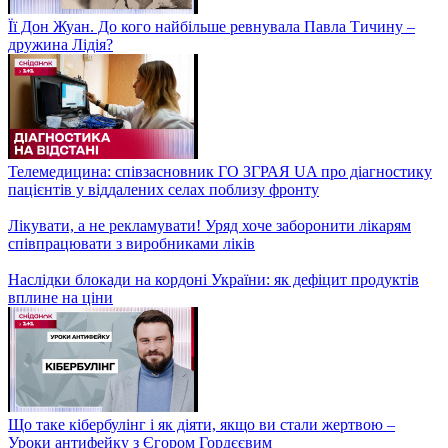
ШАХРАЙСЬКІ РОЗІГРАШІ! Чому не можна клікати
незнайомі сайти?
РОСІЯНИ І БІЛОРУСИ на ОЛІМПІАДІ 2024! Чи варто
ігнорувати Олімпійські ігри Україні – Ігор Циганик
Безліч талантів, що об'єдналися в одній людині: історія творця
Літаючої тарілки Флоріана Юр'єва
Kyiv Book Weekend: як проходить книжковий фестиваль у
Києві і що нині читають українці
Барселона проти Жирони. Що очікувати від сьогоднішнього
матчу? – Цікаво про спорт