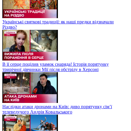
Українські святкові традиції: як наші предки відзначали
Різдво?
В її серце поцілив уламок снаряда! Історія порятунку
трирічної дівчинки Мії після обстрілу в Херсоні
Наслідки атаки дронами на Київ: диво порятунку сім’ї
телеведучого Андрія Ковальського