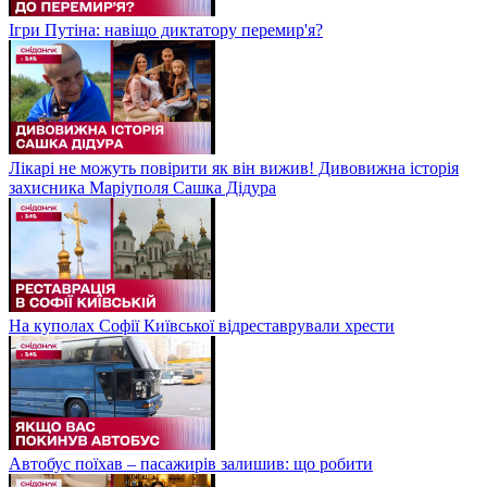
Ігри Путіна: навіщо диктатору перемир'я?
Лікарі не можуть повірити як він вижив! Дивовижна історія
захисника Маріуполя Сашка Дідура
На куполах Софії Київської відреставрували хрести
Автобус поїхав – пасажирів залишив: що робити