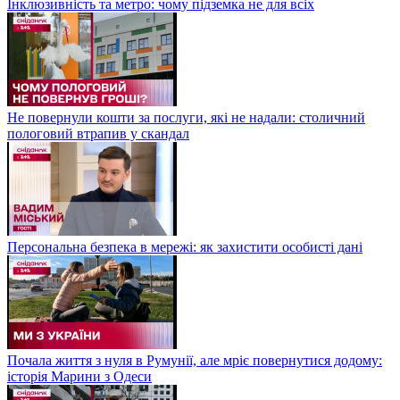
Інклюзивність та метро: чому підземка не для всіх
Не повернули кошти за послуги, які не надали: столичний
пологовий втрапив у скандал
Персональна безпека в мережі: як захистити особисті дані
Почала життя з нуля в Румунії, але мріє повернутися додому:
історія Марини з Одеси