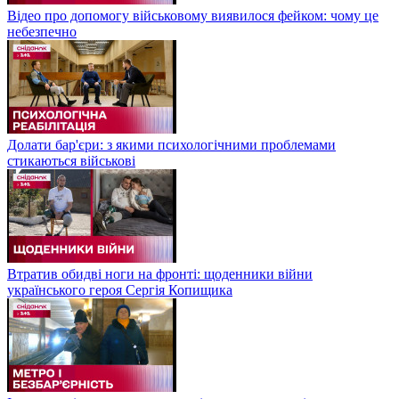
Відео про допомогу військовому виявилося фейком: чому це
небезпечно
Долати бар'єри: з якими психологічними проблемами
стикаються військові
Втратив обидві ноги на фронті: щоденники війни
українського героя Сергія Копищика