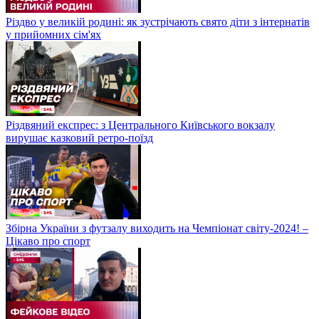
Різдво у великій родині: як зустрічають свято діти з інтернатів
у прийомних сім'ях
Різдвяний експрес: з Центрального Київського вокзалу
вирушає казковий ретро-поїзд
Збірна України з футзалу виходить на Чемпіонат світу-2024! –
Цікаво про спорт