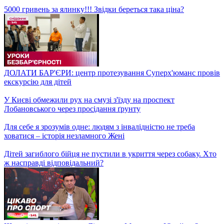
Чому в Україні вдвічі зросла кількість електрокарів і що
відбувається з цінами?
Уроки антифейку: Сніданок запросив у гості героїв проєкту
5000 гривень за ялинку!!! Звідки береться така ціна?
ДОЛАТИ БАР'ЄРИ: центр протезування Суперх'юманс провів
екскурсію для дітей