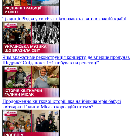
Традиції Різдва у світі: як відзначають свято в кожній країні
Чим вражатиме реконструкція концерту, де вперше пролунав
Щедрик? Сніданок з 1+1 побував на репетиції
Продовження квіткової історії: яка найбільша мрія бабусі
квіткарки Галини Місак скоро здійсниться?