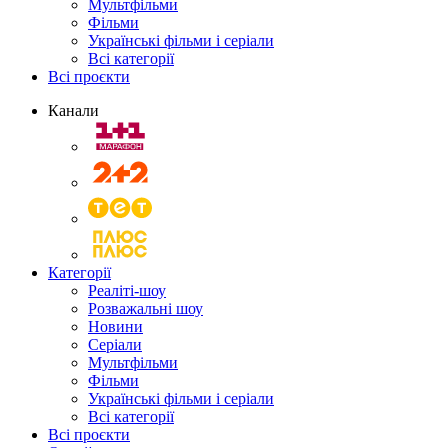
Мультфільми
Фільми
Українські фільми і серіали
Всі категорії
Всі проєкти
Канали
Категорії
Реаліті-шоу
Розважальні шоу
Новини
Серіали
Мультфільми
Фільми
Українські фільми і серіали
Всі категорії
Всі проєкти