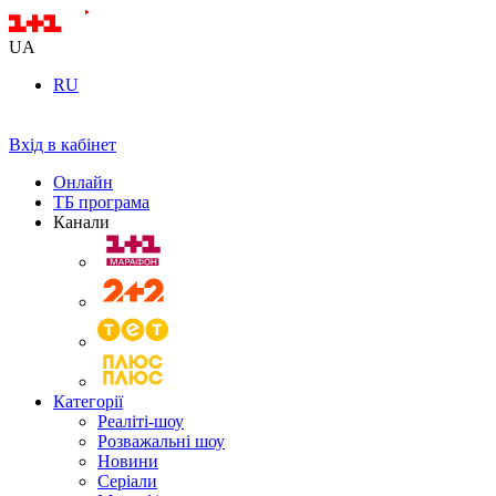
UA
RU
Вхід в кабінет
Онлайн
ТБ програма
Канали
Категорії
Реаліті-шоу
Розважальні шоу
Новини
Серіали