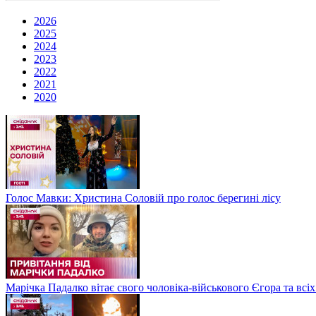
2026
2025
2024
2023
2022
2021
2020
Голос Мавки: Христина Соловій про голос берегині лісу
Марічка Падалко вітає свого чоловіка-військового Єгора та всі