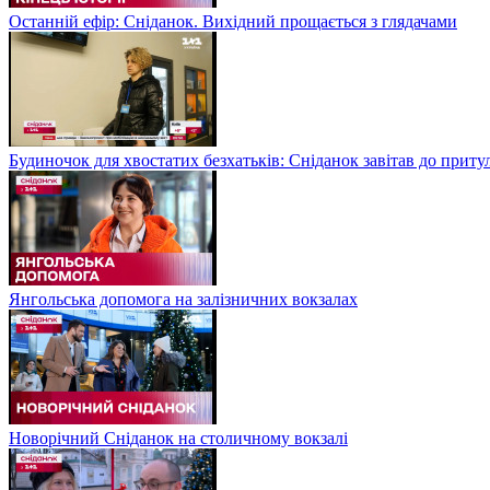
Останній ефір: Сніданок. Вихідний прощається з глядачами
Будиночок для хвостатих безхатьків: Сніданок завітав до приту
Янгольська допомога на залізничних вокзалах
Новорічний Сніданок на столичному вокзалі