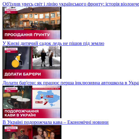
Об'їздив увесь світ і лінію українського фронту: історія віолон
У Києві дитячий садок ледь не пішов під землю
Долати бар'єри: як працює перша інклюзивна автошкола в Укра
В Україні подорожчала кава – Економічні новини