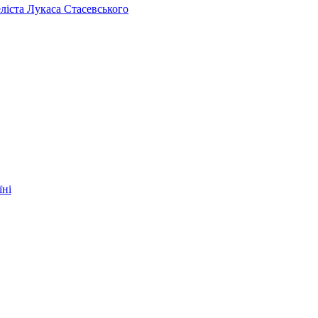
челіста Лукаса Стасевського
їні