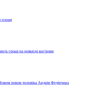
й площі
ають гроші на неякісні костюми
 Новим роком чоловіка Андрія Федінчика