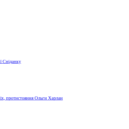
ії Сніданку
чіх, протистояння Ольги Харлан