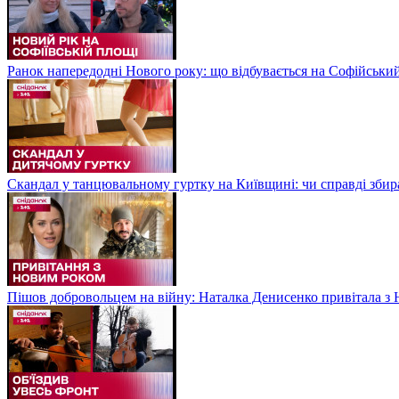
Ранок напередодні Нового року: що відбувається на Софійськи
Скандал у танцювальному гуртку на Київщині: чи справді збир
Пішов добровольцем на війну: Наталка Денисенко привітала з