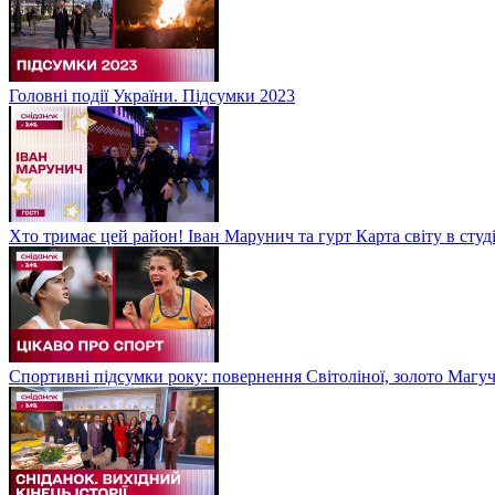
Головні події України. Підсумки 2023
Хто тримає цей район! Іван Марунич та гурт Карта світу в студ
Спортивні підсумки року: повернення Світоліної, золото Магу