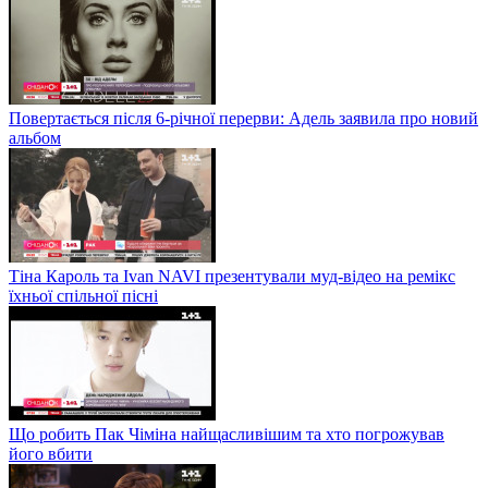
Повертається після 6-річної перерви: Адель заявила про новий
альбом
Тіна Кароль та Ivan NAVI презентували муд-відео на ремікс
їхньої спільної пісні
Що робить Пак Чіміна найщасливішим та хто погрожував
його вбити