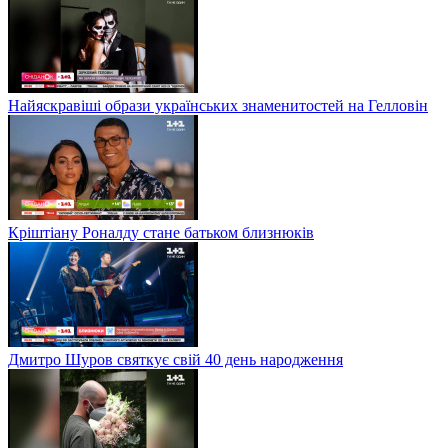
Найяскравіші образи українських знаменитостей на Гелловін
Кріштіану Роналду стане батьком близнюків
Дмитро Шуров святкує свій 40 день народження