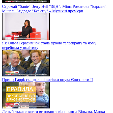
Стромай "Sante", Jerry Heil "ЗДН", Міша Романова "Бармен",
Мішель Андраде "Без сну" – Музичні прем'єри
Як Ольга Герасим’юк стала зіркою телеекрану та чому
перейшла у політику
Принц Гаррі: скандальні витівки онука Єлизавети II
День батька: секрети виховання від принца Вільяма, Марка