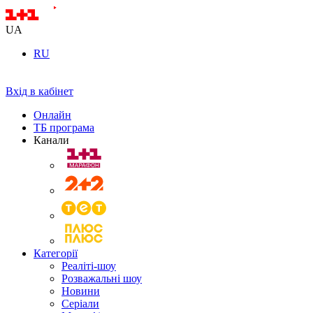
UA
RU
Вхід в кабінет
Онлайн
ТБ програма
Канали
Категорії
Реаліті-шоу
Розважальні шоу
Новини
Серіали