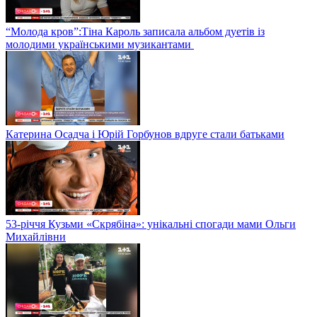
“Молода кров”:Тіна Кароль записала альбом дуетів із
молодими українськими музикантами
Катерина Осадча і Юрій Горбунов вдруге стали батьками
53-річчя Кузьми «Скрябіна»: унікальні спогади мами Ольги
Михайлівни