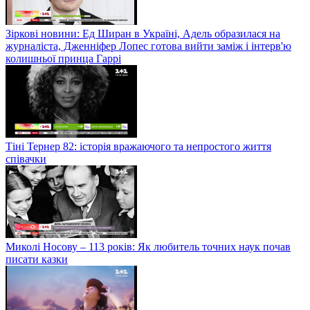
Зіркові новини: Ед Ширан в Україні, Адель образилася на
журналіста, Дженніфер Лопес готова вийти заміж і інтерв'ю
колишньої принца Гаррі
Тіні Тернер 82: історія вражаючого та непростого життя
співачки
Миколі Носову – 113 років: Як любитель точних наук почав
писати казки