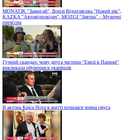
MONATIK "Зажигай", Воплі Відоплясова "Новий рік",
KAZKA "Автовідповідач", MOZGI "Завтра" – Музичні
прем'єри
Гучний скандал: чому друга частина "Емілі в Парижі"
викликала обурення в укарїнців
В актора Кріса Нота в житті почалася чорна смуга