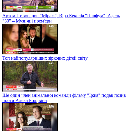
Артем Пивоваров "Міраж", Віра Кекелія "Парфум", Адель
"30" – Музичні прем'єри
Топ найпопулярніших зіркових дітей світу
Ще один член знімальної команди фільму "Іржа" подав позив
проти Алека Болдвіна