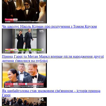
Чи шкодує Ніколь Кідман про розлучення з Томом Крузом
Принц Гаррі та Меган Маркл вперше після народження другої
дитини з'явилися на публіці
Як шибайголова став зразковим сім'янином – історія принца
Гаррі