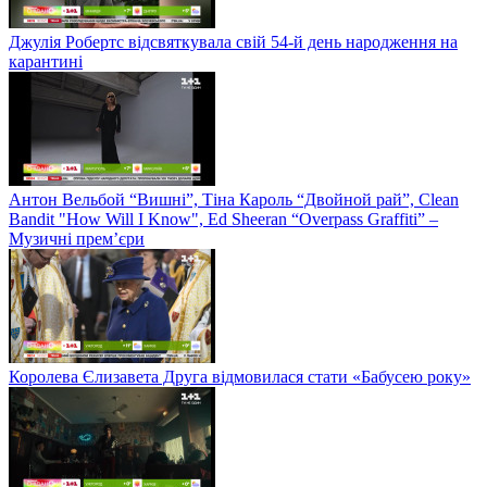
Джулія Робертс відсвяткувала свій 54-й день народження на
карантині
Антон Вельбой “Вишні”, Тіна Кароль “Двойной рай”, Clean
Bandit "How Will I Know", Ed Sheeran “Overpass Graffiti” –
Музичні прем’єри
Королева Єлизавета Друга відмовилася стати «Бабусею року»