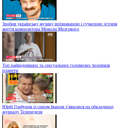
Зробив українську музику впізнаваною і сучасною: історія
життя композитора Миколи Мозгового
Топ найвідоміших та сексуальних голомозих чоловіків
планети
Юрій Горбунов із сином Іваном з’явилися на обкладинці
журналу Теленеделя