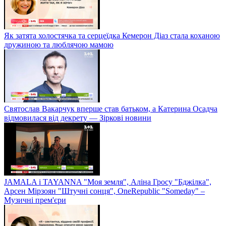
Як затята холостячка та серцеїдка Кемерон Діаз стала коханою
дружиною та люблячою мамою
Святослав Вакарчук вперше став батьком, а Катерина Осадча
відмовилася від декрету — Зіркові новини
JAMALA і TAYANNA "Моя земля", Аліна Гросу "Бджілка",
Арсен Мірзоян "Штучні сонця", OneRepublic "Someday" –
Музичні прем'єри