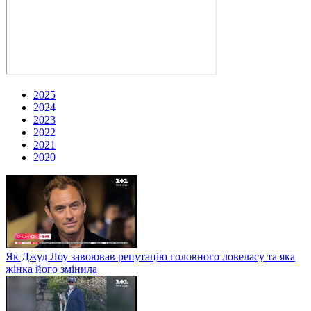
2025
2024
2023
2022
2021
2020
Як Джуд Лоу завоював репутацію головного ловеласу та яка
жінка його змінила