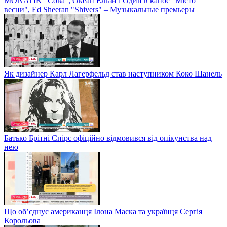
MONATIK "Сова", Океан Ельзи і Один в каноє "Місто
весни", Ed Sheeran "Shivers" – Музыкальные премьеры
Як дизайнер Карл Лагерфельд став наступником Коко Шанель
Батько Брітні Спірс офіційно відмовився від опікунства над
нею
Що об’єднує американця Ілона Маска та українця Сергія
Корольова