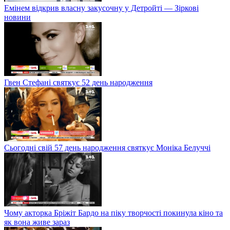
Емінем відкрив власну закусочну у Детройті — Зіркові
новини
Гвен Стефані святкує 52 день народження
Сьогодні свій 57 день народження святкує Моніка Белуччі
Чому акторка Бріжіт Бардо на піку творчості покинула кіно та
як вона живе зараз