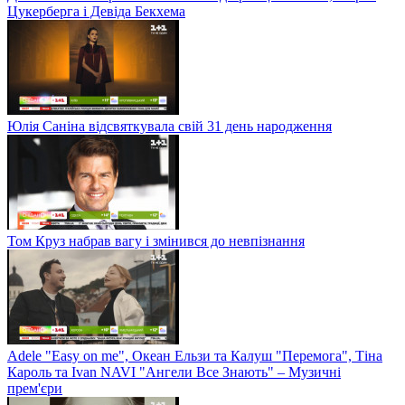
Цукерберга і Девіда Бекхема
Юлія Саніна відсвяткувала свій 31 день народження
Том Круз набрав вагу і змінився до невпізнання
Adele "Easy on me", Океан Ельзи та Калуш "Перемога", Тіна
Кароль та Ivan NAVI "Ангели Все Знають" – Музичні
прем'єри