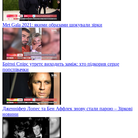
Met Gala 2021: якими образами шокували зірки
Брітні Спірс утретє виходить заміж: хто підкорив серце
попспівачки
Дженніфер Лопес та Бен Аффлек знову стали парою – Зіркові
новини