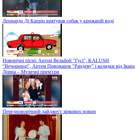
Леонардо Ді Капріо врятував собак у крижаній воді
Новорічні пісні: Антон Вельбой "Гусі", KALUSH
"Вечорниці", Артем Пивоваров "Рандеву" і колядки від Івана
Дорна – Музичні прем'єри
Передноворічний дайджест зіркових новин