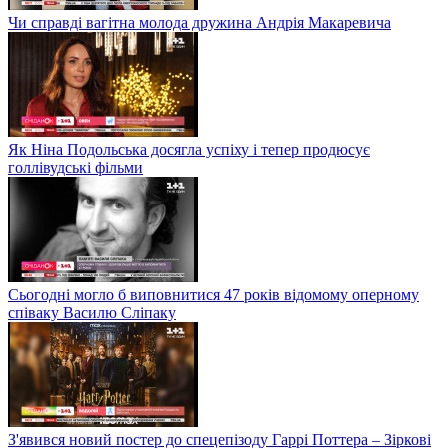
Чи справді вагітна молода дружина Андрія Макаревича
Як Ніна Подольська досягла успіху і тепер продюсує
голлівудські фільми
Сьогодні могло б виповнитися 47 років відомому оперному
співаку Василю Сліпаку
З'явився новий постер до спецепізоду Гаррі Поттера – Зіркові