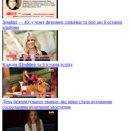
Земфірі — 45: у чому феномен співачки та про що її останні
альбоми
Клаудія Шиффер та її історія успіху
День безпритульних тварин: які зірки стали відданими
господарями вуличним хвостатим