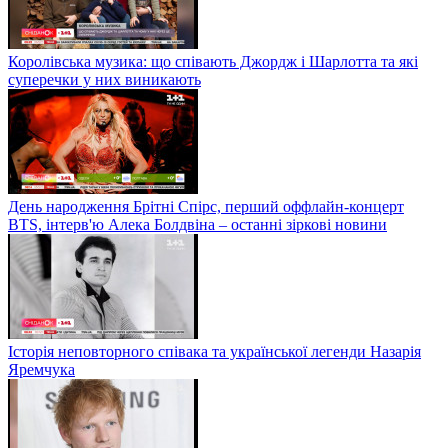
Королівська музика: що співають Джордж і Шарлотта та які
суперечки у них виникають
День народження Брітні Спірс, перший оффлайн-концерт
BTS, інтерв'ю Алека Болдвіна – останні зіркові новини
Історія неповторного співака та української легенди Назарія
Яремчука