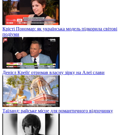
Крісті Пономар: як українська модель підкорила світові
подіуми
Денієл Крейґ отримав власну зірку на Алеї слави
Таїланд: райське місце для романтичного відпочинку