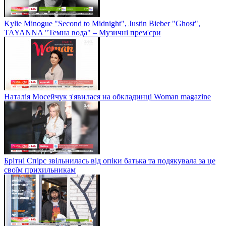
Kylie Minogue "Second to Midnight", Justin Bieber "Ghost",
TAYANNA "Темна вода" – Музичні прем'єри
Наталія Мосейчук з'явилася на обкладинці Woman magazine
Брітні Спірс звільнилась від опіки батька та подякувала за це
своїм прихильникам