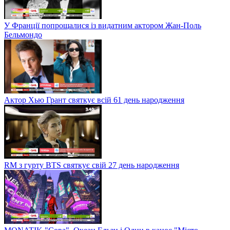
У Франції попрощалися із видатним актором Жан-Поль
Бельмондо
Актор Хью Грант святкує всій 61 день народження
RM з гурту BTS святкує свій 27 день народження