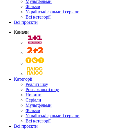
Мультфільми
Фільми
Українські фільми і серіали
Всі категорії
Всі проєкти
Канали
Категорії
Реаліті-шоу
Розважальні шоу
Новини
Серіали
Мультфільми
Фільми
Українські фільми і серіали
Всі категорії
Всі проєкти