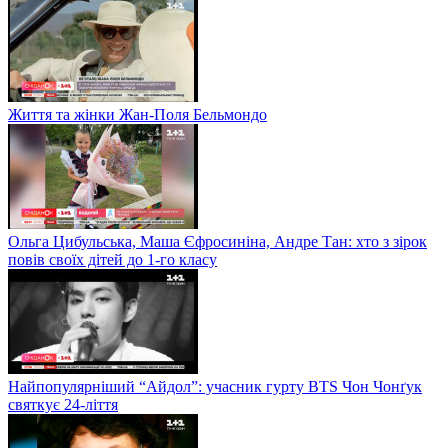
Життя та жінки Жан-Поля Бельмондо
Ольга Цибульська, Маша Єфросиніна, Андре Тан: хто з зірок
повів своїх дітей до 1-го класу
Найпопулярніший “Айдол”: учасник гурту BTS Чон Чонґук
святкує 24-ліття