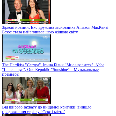
Зіркові новини: Екс-дружина засновника Amazon МакКензі
Безос стала найвпливовішою жінкою світу
The Hardkiss "Сестра", Ірина Білик "Мне нравится", Abba
"Little things", One Republic "Sunshine" – Музыкальные
премьеры
Від щирого захвату до нищівної критики: вийшло
продовження серіалу "Секс і місто"