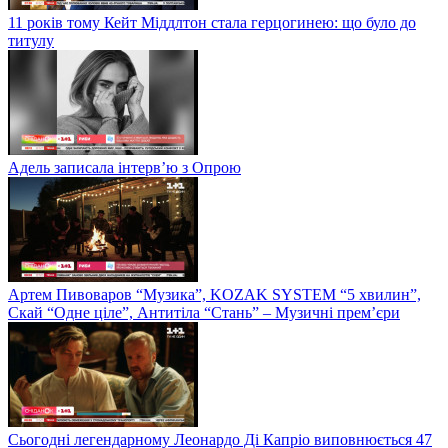
11 років тому Кейт Міддлтон стала герцогинею: що було до
титулу
Адель записала інтерв’ю з Опрою
Артем Пивоваров “Музика”, KOZAK SYSTEM “5 хвилин”,
Скай “Одне ціле”, Антитіла “Стань” – Музичні прем’єри
Сьогодні легендарному Леонардо Ді Капріо виповнюється 47