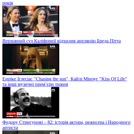
років
Верховний суд Каліфорнії відхилив апеляцію Бреда Пітта
Енріке Іглесіас "Chasing the sun", Кайлі Міноуг "Kiss Of Life"
та інші музичні прем’єри тижня
Федору Стригунові – 82: історія актора, режисера і Народного
артиста