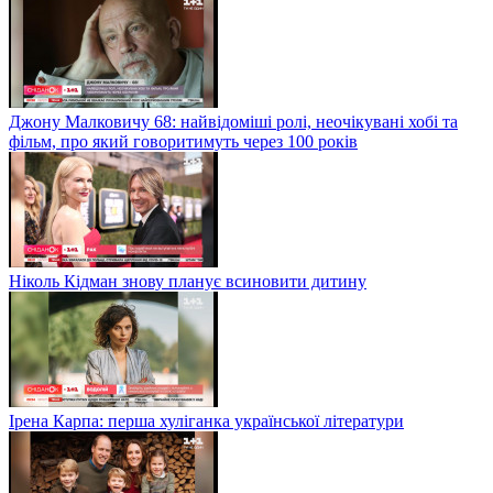
Джону Малковичу 68: найвідоміші ролі, неочікувані хобі та
фільм, про який говоритимуть через 100 років
Ніколь Кідман знову планує всиновити дитину
Ірена Карпа: перша хуліганка української літератури