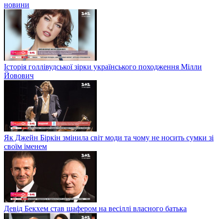
новини
Історія голлівудської зірки українського походження Мілли
Йовович
Як Джейн Біркін змінила світ моди та чому не носить сумки зі
своїм іменем
Девід Бекхем став шафером на весіллі власного батька