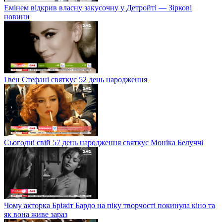
Емінем відкрив власну закусочну у Детройті — Зіркові
новини
Гвен Стефані святкує 52 день народження
Сьогодні свій 57 день народження святкує Моніка Белуччі
Чому акторка Бріжіт Бардо на піку творчості покинула кіно та
як вона живе зараз