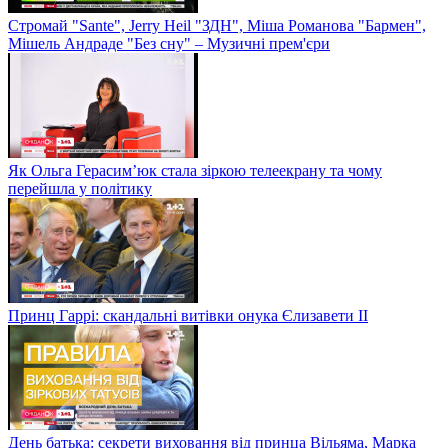
Стромай "Sante", Jerry Heil "ЗДН", Міша Романова "Бармен",
Мішель Андраде "Без сну" – Музичні прем'єри
Як Ольга Герасим’юк стала зіркою телеекрану та чому
перейшла у політику
Принц Гаррі: скандальні витівки онука Єлизавети II
День батька: секрети виховання від принца Вільяма, Марка