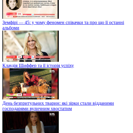
Земфірі — 45: у чому феномен співачки та про що її останні
альбоми
Клаудія Шиффер та її історія успіху
День безпритульних тварин: які зірки стали відданими
господарями вуличним хвостатим