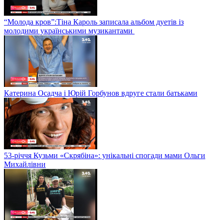
“Молода кров”:Тіна Кароль записала альбом дуетів із
молодими українськими музикантами
Катерина Осадча і Юрій Горбунов вдруге стали батьками
53-річчя Кузьми «Скрябіна»: унікальні спогади мами Ольги
Михайлівни