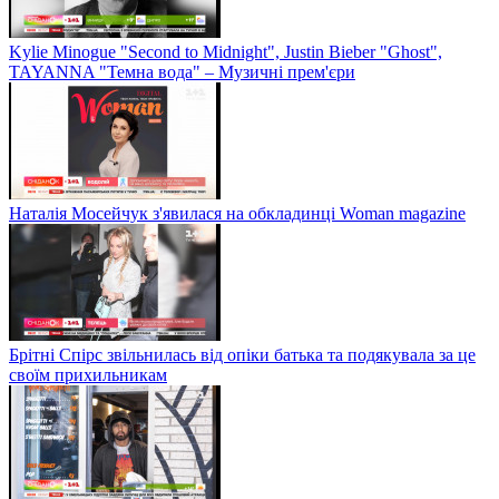
Kylie Minogue "Second to Midnight", Justin Bieber "Ghost",
TAYANNA "Темна вода" – Музичні прем'єри
Наталія Мосейчук з'явилася на обкладинці Woman magazine
Брітні Спірс звільнилась від опіки батька та подякувала за це
своїм прихильникам