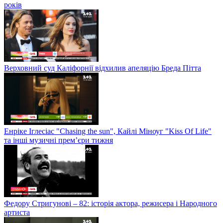
років
Верховний суд Каліфорнії відхилив апеляцію Бреда Пітта
Енріке Іглесіас "Chasing the sun", Кайлі Міноуг "Kiss Of Life"
та інші музичні прем’єри тижня
Федору Стригунові – 82: історія актора, режисера і Народного
артиста