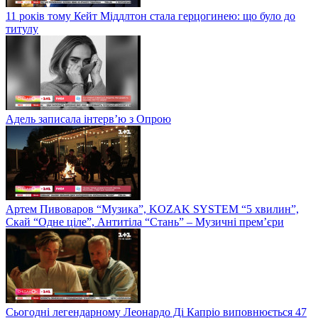
11 років тому Кейт Міддлтон стала герцогинею: що було до
титулу
Адель записала інтерв’ю з Опрою
Артем Пивоваров “Музика”, KOZAK SYSTEM “5 хвилин”,
Скай “Одне ціле”, Антитіла “Стань” – Музичні прем’єри
Сьогодні легендарному Леонардо Ді Капріо виповнюється 47