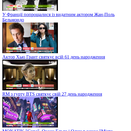
У Франції попрощалися із видатним актором Жан-Поль
Бельмондо
Актор Хью Грант святкує всій 61 день народження
RM з гурту BTS святкує свій 27 день народження