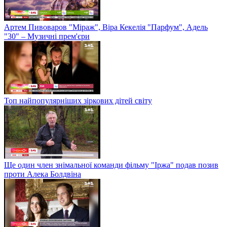
Артем Пивоваров "Міраж", Віра Кекелія "Парфум", Адель
"30" – Музичні прем'єри
Топ найпопулярніших зіркових дітей світу
Ще один член знімальної команди фільму "Іржа" подав позив
проти Алека Болдвіна