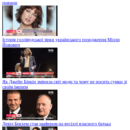
новини
Історія голлівудської зірки українського походження Мілли
Йовович
Як Джейн Біркін змінила світ моди та чому не носить сумки зі
своїм іменем
Девід Бекхем став шафером на весіллі власного батька