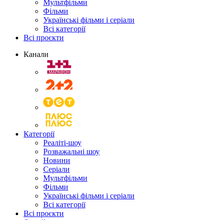
Мультфільми
Фільми
Українські фільми і серіали
Всі категорії
Всі проєкти
Канали
Категорії
Реаліті-шоу
Розважальні шоу
Новини
Серіали
Мультфільми
Фільми
Українські фільми і серіали
Всі категорії
Всі проєкти