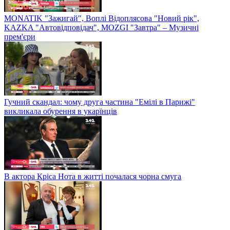
MONATIK "Зажигай", Воплі Відоплясова "Новий рік",
KAZKA "Автовідповідач", MOZGI "Завтра" – Музичні
прем'єри
Гучний скандал: чому друга частина "Емілі в Парижі"
викликала обурення в укарїнців
В актора Кріса Нота в житті почалася чорна смуга