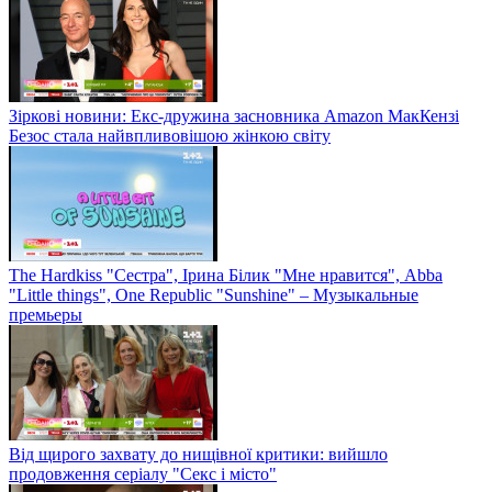
Зіркові новини: Екс-дружина засновника Amazon МакКензі
Безос стала найвпливовішою жінкою світу
The Hardkiss "Сестра", Ірина Білик "Мне нравится", Abba
"Little things", One Republic "Sunshine" – Музыкальные
премьеры
Від щирого захвату до нищівної критики: вийшло
продовження серіалу "Секс і місто"