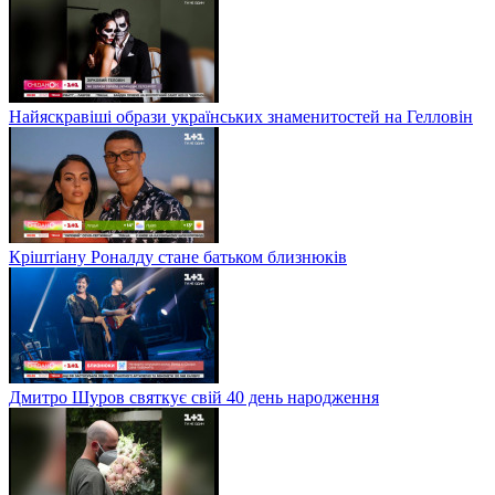
Найяскравіші образи українських знаменитостей на Гелловін
Кріштіану Роналду стане батьком близнюків
Дмитро Шуров святкує свій 40 день народження