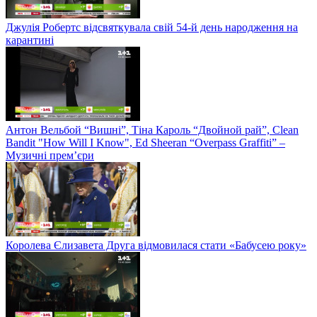
Джулія Робертс відсвяткувала свій 54-й день народження на
карантині
Антон Вельбой “Вишні”, Тіна Кароль “Двойной рай”, Clean
Bandit "How Will I Know", Ed Sheeran “Overpass Graffiti” –
Музичні прем’єри
Королева Єлизавета Друга відмовилася стати «Бабусею року»