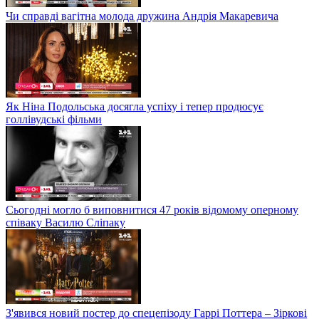
Чи справді вагітна молода дружина Андрія Макаревича
Як Ніна Подольська досягла успіху і тепер продюсує
голлівудські фільми
Сьогодні могло б виповнитися 47 років відомому оперному
співаку Василю Сліпаку
З'явився новий постер до спецепізоду Гаррі Поттера – Зіркові