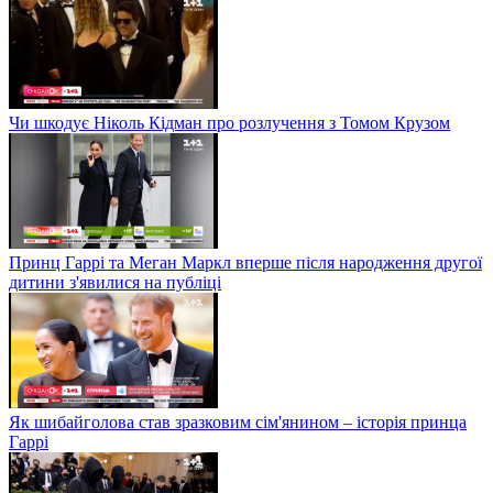
Чи шкодує Ніколь Кідман про розлучення з Томом Крузом
Принц Гаррі та Меган Маркл вперше після народження другої
дитини з'явилися на публіці
Як шибайголова став зразковим сім'янином – історія принца
Гаррі