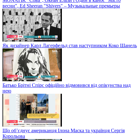
MONATIK "Сова", Океан Ельзи і Один в каноє "Місто
весни", Ed Sheeran "Shivers" – Музыкальные премьеры
Як дизайнер Карл Лагерфельд став наступником Коко Шанель
Батько Брітні Спірс офіційно відмовився від опікунства над
нею
Що об’єднує американця Ілона Маска та українця Сергія
Корольова