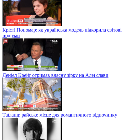
Крісті Пономар: як українська модель підкорила світові
подіуми
Денієл Крейґ отримав власну зірку на Алеї слави
Таїланд: райське місце для романтичного відпочинку