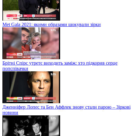
Met Gala 2021: якими образами шокували зірки
Брітні Спірс утретє виходить заміж: хто підкорив серце
попспівачки
Дженніфер Лопес та Бен Аффлек знову стали парою – Зіркові
новини