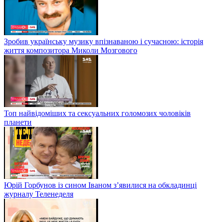
Зробив українську музику впізнаваною і сучасною: історія
життя композитора Миколи Мозгового
Топ найвідоміших та сексуальних голомозих чоловіків
планети
Юрій Горбунов із сином Іваном з’явилися на обкладинці
журналу Теленеделя