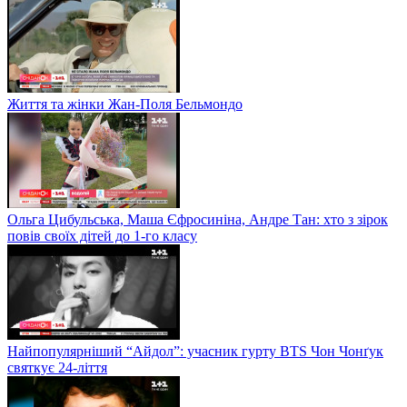
Життя та жінки Жан-Поля Бельмондо
Ольга Цибульська, Маша Єфросиніна, Андре Тан: хто з зірок
повів своїх дітей до 1-го класу
Найпопулярніший “Айдол”: учасник гурту BTS Чон Чонґук
святкує 24-ліття