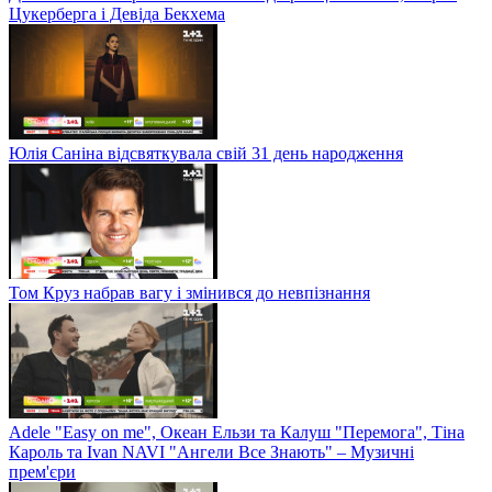
Цукерберга і Девіда Бекхема
Юлія Саніна відсвяткувала свій 31 день народження
Том Круз набрав вагу і змінився до невпізнання
Adele "Easy on me", Океан Ельзи та Калуш "Перемога", Тіна
Кароль та Ivan NAVI "Ангели Все Знають" – Музичні
прем'єри