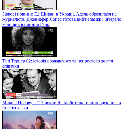
Зіркові новини: Ед Ширан в Україні, Адель образилася на
журналіста, Дженніфер Лопес готова вийти заміж і інтерв'ю
колишньої принца Гаррі
Тіні Тернер 82: історія вражаючого та непростого життя
співачки
Миколі Носову – 113 років: Як любитель точних наук почав
писати казки