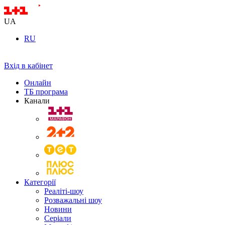
UA
RU
Вхід в кабінет
Онлайн
ТБ програма
Канали
Категорії
Реаліті-шоу
Розважальні шоу
Новини
Серіали