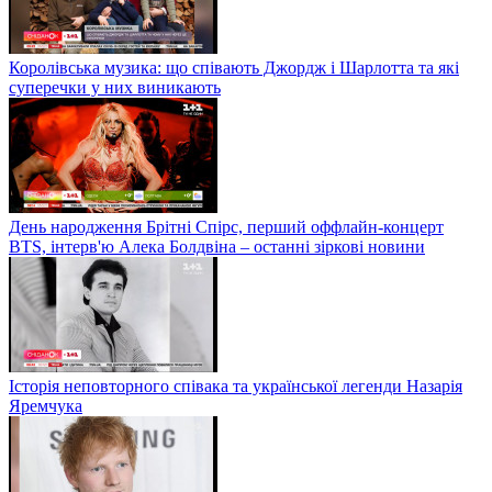
Королівська музика: що співають Джордж і Шарлотта та які
суперечки у них виникають
День народження Брітні Спірс, перший оффлайн-концерт
BTS, інтерв'ю Алека Болдвіна – останні зіркові новини
Історія неповторного співака та української легенди Назарія
Яремчука