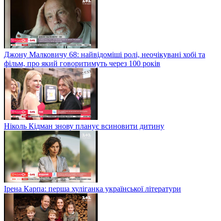
Джону Малковичу 68: найвідоміші ролі, неочікувані хобі та
фільм, про який говоритимуть через 100 років
Ніколь Кідман знову планує всиновити дитину
Ірена Карпа: перша хуліганка української літератури