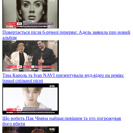
Повертається після 6-річної перерви: Адель заявила про новий
альбом
Тіна Кароль та Ivan NAVI презентували муд-відео на ремікс
їхньої спільної пісні
Що робить Пак Чіміна найщасливішим та хто погрожував
його вбити