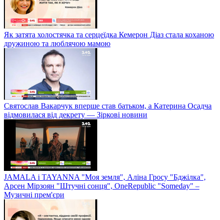
Як затята холостячка та серцеїдка Кемерон Діаз стала коханою
дружиною та люблячою мамою
Святослав Вакарчук вперше став батьком, а Катерина Осадча
відмовилася від декрету — Зіркові новини
JAMALA і TAYANNA "Моя земля", Аліна Гросу "Бджілка",
Арсен Мірзоян "Штучні сонця", OneRepublic "Someday" –
Музичні прем'єри