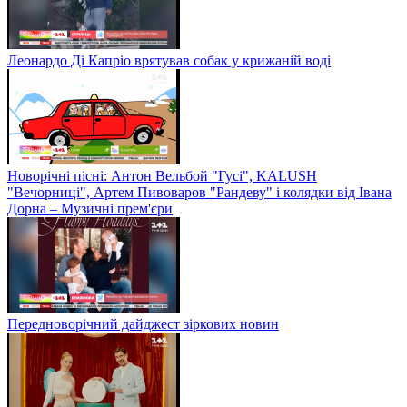
Леонардо Ді Капріо врятував собак у крижаній воді
Новорічні пісні: Антон Вельбой "Гусі", KALUSH
"Вечорниці", Артем Пивоваров "Рандеву" і колядки від Івана
Дорна – Музичні прем'єри
Передноворічний дайджест зіркових новин