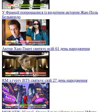
У Франції попрощалися із видатним актором Жан-Поль
Бельмондо
Актор Хью Грант святкує всій 61 день народження
RM з гурту BTS святкує свій 27 день народження