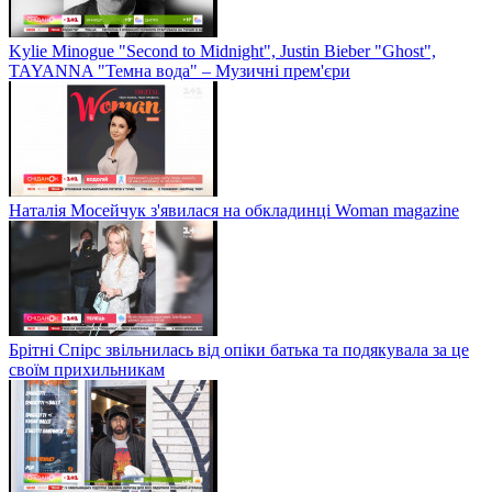
Kylie Minogue "Second to Midnight", Justin Bieber "Ghost",
TAYANNA "Темна вода" – Музичні прем'єри
Наталія Мосейчук з'явилася на обкладинці Woman magazine
Брітні Спірс звільнилась від опіки батька та подякувала за це
своїм прихильникам