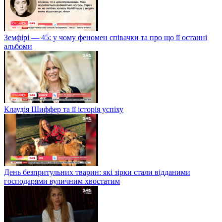
Земфірі — 45: у чому феномен співачки та про що її останні
альбоми
Клаудія Шиффер та її історія успіху
День безпритульних тварин: які зірки стали відданими
господарями вуличним хвостатим