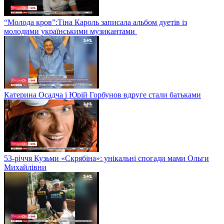
“Молода кров”:Тіна Кароль записала альбом дуетів із
молодими українськими музикантами
Катерина Осадча і Юрій Горбунов вдруге стали батьками
53-річчя Кузьми «Скрябіна»: унікальні спогади мами Ольги
Михайлівни