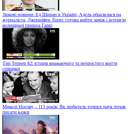
Зіркові новини: Ед Ширан в Україні, Адель образилася на
журналіста, Дженніфер Лопес готова вийти заміж і інтерв'ю
колишньої принца Гаррі
Тіні Тернер 82: історія вражаючого та непростого життя
співачки
Миколі Носову – 113 років: Як любитель точних наук почав
писати казки