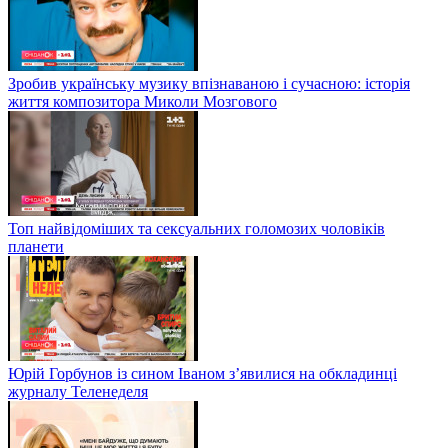
Зробив українську музику впізнаваною і сучасною: історія
життя композитора Миколи Мозгового
Топ найвідоміших та сексуальних голомозих чоловіків
планети
Юрій Горбунов із сином Іваном з’явилися на обкладинці
журналу Теленеделя