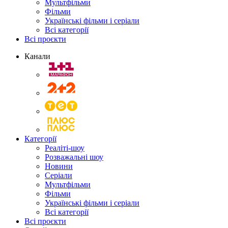
Мультфільми
Фільми
Українські фільми і серіали
Всі категорії
Всі проєкти
Канали
Категорії
Реаліті-шоу
Розважальні шоу
Новини
Серіали
Мультфільми
Фільми
Українські фільми і серіали
Всі категорії
Всі проєкти