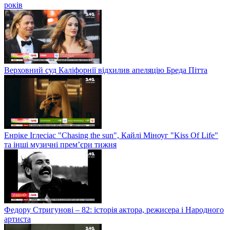
років
Верховний суд Каліфорнії відхилив апеляцію Бреда Пітта
Енріке Іглесіас "Chasing the sun", Кайлі Міноуг "Kiss Of Life"
та інші музичні прем’єри тижня
Федору Стригунові – 82: історія актора, режисера і Народного
артиста