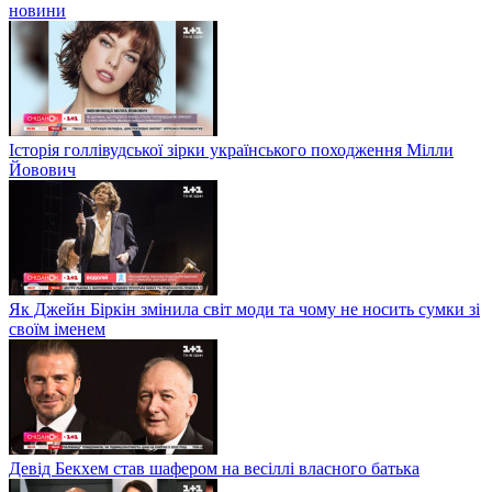
новини
Історія голлівудської зірки українського походження Мілли
Йовович
Як Джейн Біркін змінила світ моди та чому не носить сумки зі
своїм іменем
Девід Бекхем став шафером на весіллі власного батька