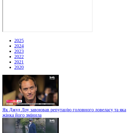
2025
2024
2023
2022
2021
2020
Як Джуд Лоу завоював репутацію головного ловеласу та яка
жінка його змінила