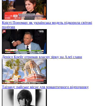
Крісті Пономар: як українська модель підкорила світові
подіуми
Денієл Крейґ отримав власну зірку на Алеї слави
Таїланд: райське місце для романтичного відпочинку