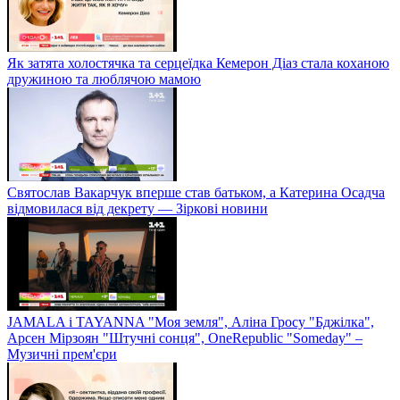
Як затята холостячка та серцеїдка Кемерон Діаз стала коханою
дружиною та люблячою мамою
Святослав Вакарчук вперше став батьком, а Катерина Осадча
відмовилася від декрету — Зіркові новини
JAMALA і TAYANNA "Моя земля", Аліна Гросу "Бджілка",
Арсен Мірзоян "Штучні сонця", OneRepublic "Someday" –
Музичні прем'єри