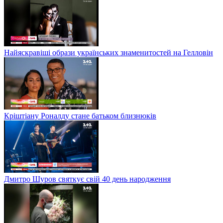
Найяскравіші образи українських знаменитостей на Гелловін
Кріштіану Роналду стане батьком близнюків
Дмитро Шуров святкує свій 40 день народження