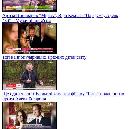
Артем Пивоваров "Міраж", Віра Кекелія "Парфум", Адель
"30" – Музичні прем'єри
Топ найпопулярніших зіркових дітей світу
Ще один член знімальної команди фільму "Іржа" подав позив
проти Алека Болдвіна