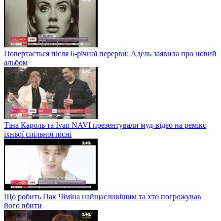
Повертається після 6-річної перерви: Адель заявила про новий
альбом
Тіна Кароль та Ivan NAVI презентували муд-відео на ремікс
їхньої спільної пісні
Що робить Пак Чіміна найщасливішим та хто погрожував
його вбити