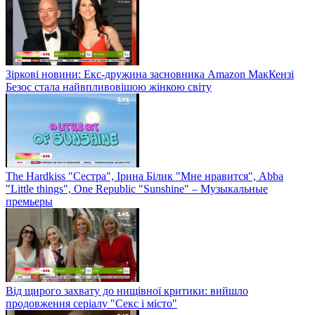
Зіркові новини: Екс-дружина засновника Amazon МакКензі
Безос стала найвпливовішою жінкою світу
The Hardkiss "Сестра", Ірина Білик "Мне нравится", Abba
"Little things", One Republic "Sunshine" – Музыкальные
премьеры
Від щирого захвату до нищівної критики: вийшло
продовження серіалу "Секс і місто"