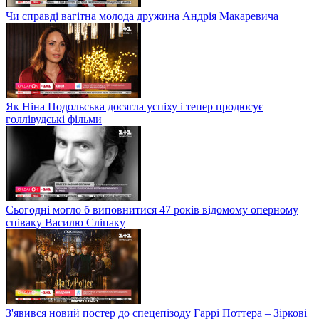
Чи справді вагітна молода дружина Андрія Макаревича
Як Ніна Подольська досягла успіху і тепер продюсує
голлівудські фільми
Сьогодні могло б виповнитися 47 років відомому оперному
співаку Василю Сліпаку
З'явився новий постер до спецепізоду Гаррі Поттера – Зіркові