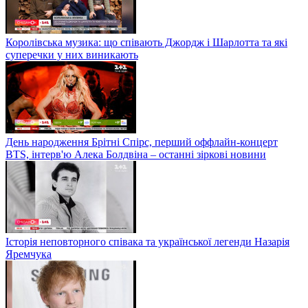
Королівська музика: що співають Джордж і Шарлотта та які
суперечки у них виникають
День народження Брітні Спірс, перший оффлайн-концерт
BTS, інтерв'ю Алека Болдвіна – останні зіркові новини
Історія неповторного співака та української легенди Назарія
Яремчука