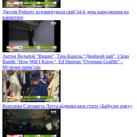
Джулія Робертс відсвяткувала свій 54-й день народження на
карантині
Антон Вельбой “Вишні”, Тіна Кароль “Двойной рай”, Clean
Bandit "How Will I Know", Ed Sheeran “Overpass Graffiti” –
Музичні прем’єри
Королева Єлизавета Друга відмовилася стати «Бабусею року»