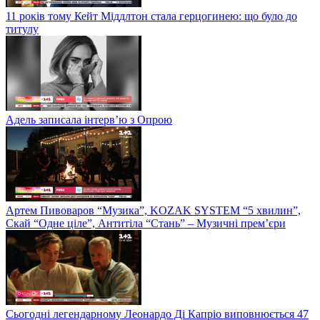
11 років тому Кейт Міддлтон стала герцогинею: що було до
титулу
Адель записала інтерв’ю з Опрою
Артем Пивоваров “Музика”, KOZAK SYSTEM “5 хвилин”,
Скай “Одне ціле”, Антитіла “Стань” – Музичні прем’єри
Сьогодні легендарному Леонардо Ді Капріо виповнюється 47