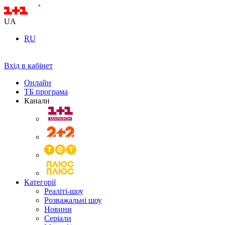
UA
RU
Вхід в кабінет
Онлайн
ТБ програма
Канали
Категорії
Реаліті-шоу
Розважальні шоу
Новини
Серіали