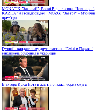
MONATIK "Зажигай", Воплі Відоплясова "Новий рік",
KAZKA "Автовідповідач", MOZGI "Завтра" – Музичні
прем'єри
Гучний скандал: чому друга частина "Емілі в Парижі"
викликала обурення в укарїнців
В актора Кріса Нота в житті почалася чорна смуга