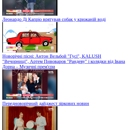
Леонардо Ді Капріо врятував собак у крижаній воді
Новорічні пісні: Антон Вельбой "Гусі", KALUSH
"Вечорниці", Артем Пивоваров "Рандеву" і колядки від Івана
Дорна – Музичні прем'єри
Передноворічний дайджест зіркових новин