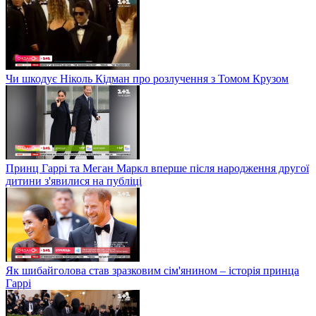
Чи шкодує Ніколь Кідман про розлучення з Томом Крузом
Принц Гаррі та Меган Маркл вперше після народження другої
дитини з'явилися на публіці
Як шибайголова став зразковим сім'янином – історія принца
Гаррі