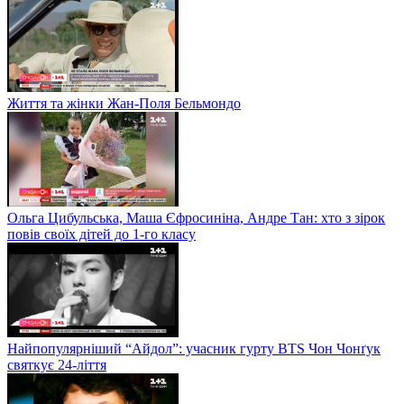
Життя та жінки Жан-Поля Бельмондо
Ольга Цибульська, Маша Єфросиніна, Андре Тан: хто з зірок
повів своїх дітей до 1-го класу
Найпопулярніший “Айдол”: учасник гурту BTS Чон Чонґук
святкує 24-ліття