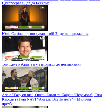
Цукерберга і Девіда Бекхема
Юлія Саніна відсвяткувала свій 31 день народження
Том Круз набрав вагу і змінився до невпізнання
Adele "Easy on me", Океан Ельзи та Калуш "Перемога", Тіна
Кароль та Ivan NAVI "Ангели Все Знають" – Музичні
прем'єри