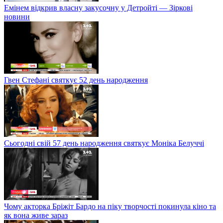
Емінем відкрив власну закусочну у Детройті — Зіркові
новини
Гвен Стефані святкує 52 день народження
Сьогодні свій 57 день народження святкує Моніка Белуччі
Чому акторка Бріжіт Бардо на піку творчості покинула кіно та
як вона живе зараз