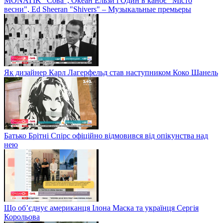
MONATIK "Сова", Океан Ельзи і Один в каноє "Місто
весни", Ed Sheeran "Shivers" – Музыкальные премьеры
Як дизайнер Карл Лагерфельд став наступником Коко Шанель
Батько Брітні Спірс офіційно відмовився від опікунства над
нею
Що об’єднує американця Ілона Маска та українця Сергія
Корольова