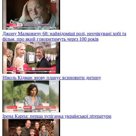
Джону Малковичу 68: найвідоміші ролі, неочікувані хобі та
фільм, про який говоритимуть через 100 років
Ніколь Кідман знову планує всиновити дитину
Ірена Карпа: перша хуліганка української літератури