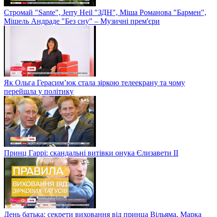
Стромай "Sante", Jerry Heil "ЗДН", Міша Романова "Бармен",
Мішель Андраде "Без сну" – Музичні прем'єри
Як Ольга Герасим’юк стала зіркою телеекрану та чому
перейшла у політику
Принц Гаррі: скандальні витівки онука Єлизавети II
День батька: секрети виховання від принца Вільяма, Марка