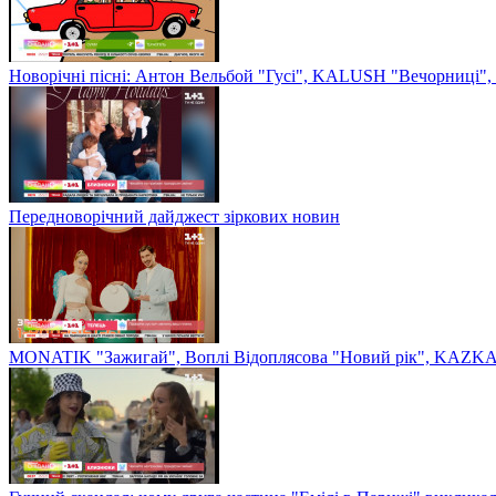
Новорічні пісні: Антон Вельбой "Гусі", KALUSH "Вечорниці", 
Передноворічний дайджест зіркових новин
MONATIK "Зажигай", Воплі Відоплясова "Новий рік", KAZKA 