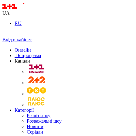
UA
RU
Вхід в кабінет
Онлайн
ТБ програма
Канали
Категорії
Реаліті-шоу
Розважальні шоу
Новини
Серіали