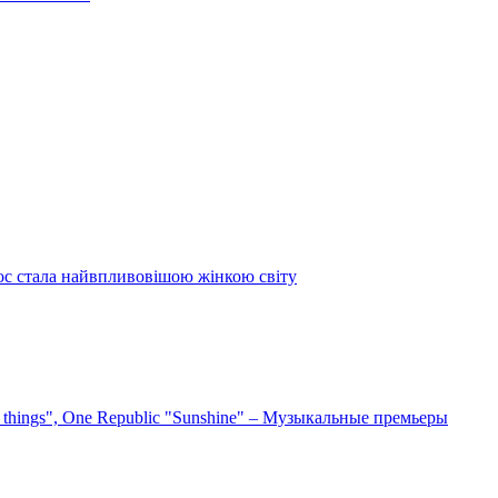
ос стала найвпливовішою жінкою світу
e things", One Republic "Sunshine" – Музыкальные премьеры