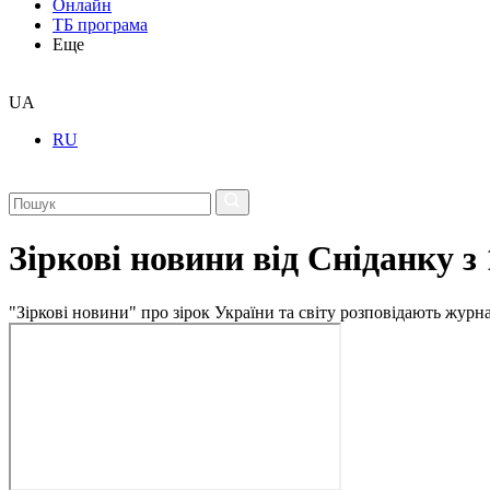
Онлайн
ТБ програма
Еще
UA
RU
Зіркові новини від Сніданку з
"Зіркові новини" про зірок України та світу розповідають журн