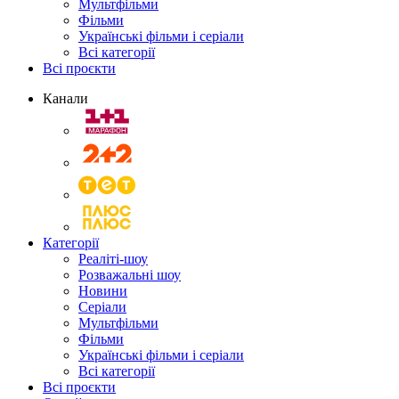
Мультфільми
Фільми
Українські фільми і серіали
Всі категорії
Всі проєкти
Канали
Категорії
Реаліті-шоу
Розважальні шоу
Новини
Серіали
Мультфільми
Фільми
Українські фільми і серіали
Всі категорії
Всі проєкти