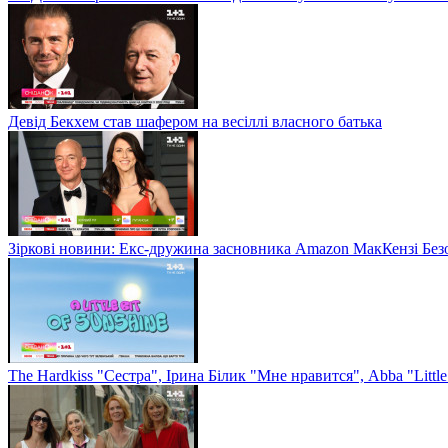
Девід Бекхем став шафером на весіллі власного батька
Зіркові новини: Екс-дружина засновника Amazon МакКензі Без
The Hardkiss "Сестра", Ірина Білик "Мне нравится", Abba "Littl