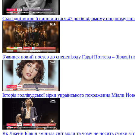
Сьогодні могло б виповнитися 47 років відомому оперному сп
З'явився новий постер до спецепізоду Гаррі Поттера – Зіркові 
Історія голлівудської зірки українського походження Мілли Йо
Як Джейн Біркін змінила світ моди та чому не носить сумки зі 