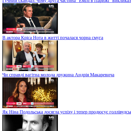
Гучний скандал: чому друга частина "Емілі в Парижі" викликал
В актора Кріса Нота в житті почалася чорна смуга
Чи справді вагітна молода дружина Андрія Макаревича
Як Ніна Подольська досягла успіху і тепер продюсує голлівудсь