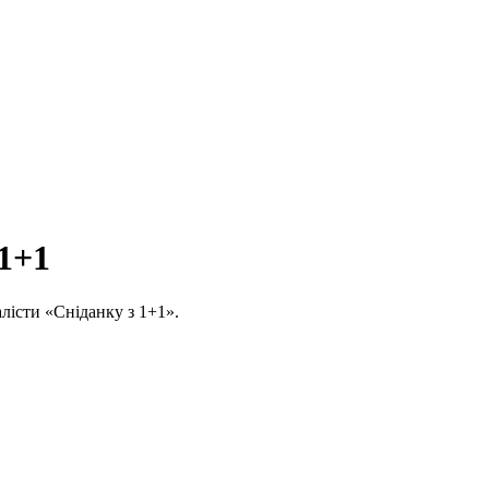
 1+1
алісти «Сніданку з 1+1».