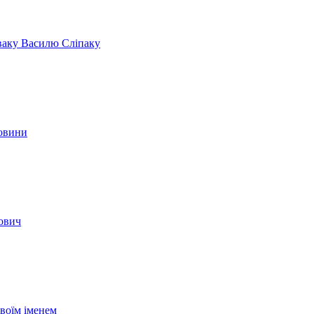
іваку Василю Сліпаку
новини
вович
своїм іменем