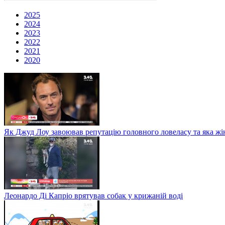
2025
2024
2023
2022
2021
2020
Як Джуд Лоу завоював репутацію головного ловеласу та яка жі
Леонардо Ді Капріо врятував собак у крижаній воді