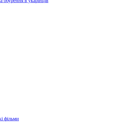
а обурення в укарїнців
кі фільми