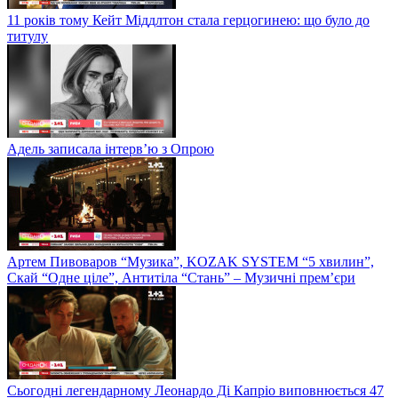
11 років тому Кейт Міддлтон стала герцогинею: що було до
титулу
Адель записала інтерв’ю з Опрою
Артем Пивоваров “Музика”, KOZAK SYSTEM “5 хвилин”,
Скай “Одне ціле”, Антитіла “Стань” – Музичні прем’єри
Сьогодні легендарному Леонардо Ді Капріо виповнюється 47