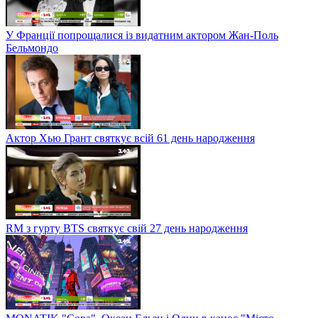
У Франції попрощалися із видатним актором Жан-Поль
Бельмондо
Актор Хью Грант святкує всій 61 день народження
RM з гурту BTS святкує свій 27 день народження