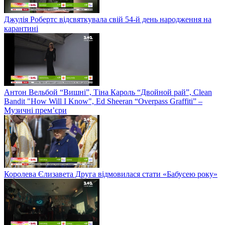
Джулія Робертс відсвяткувала свій 54-й день народження на
карантині
Антон Вельбой “Вишні”, Тіна Кароль “Двойной рай”, Clean
Bandit "How Will I Know", Ed Sheeran “Overpass Graffiti” –
Музичні прем’єри
Королева Єлизавета Друга відмовилася стати «Бабусею року»