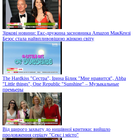
Зіркові новини: Екс-дружина засновника Amazon МакКензі
Безос стала найвпливовішою жінкою світу
The Hardkiss "Сестра", Ірина Білик "Мне нравится", Abba
"Little things", One Republic "Sunshine" – Музыкальные
премьеры
Від щирого захвату до нищівної критики: вийшло
продовження серіалу "Секс і місто"