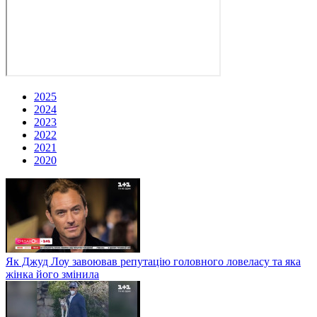
2025
2024
2023
2022
2021
2020
Як Джуд Лоу завоював репутацію головного ловеласу та яка
жінка його змінила