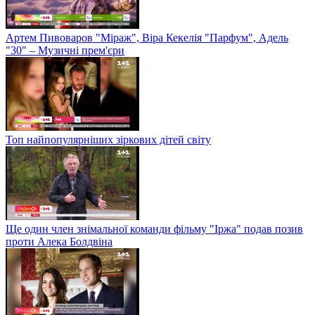
Артем Пивоваров "Міраж", Віра Кекелія "Парфум", Адель
"30" – Музичні прем'єри
Топ найпопулярніших зіркових дітей світу
Ще один член знімальної команди фільму "Іржа" подав позив
проти Алека Болдвіна