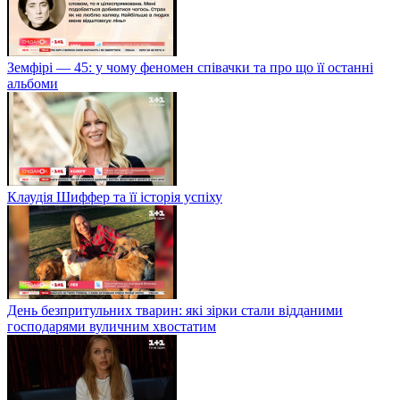
Земфірі — 45: у чому феномен співачки та про що її останні
альбоми
Клаудія Шиффер та її історія успіху
День безпритульних тварин: які зірки стали відданими
господарями вуличним хвостатим