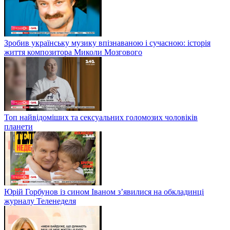
Зробив українську музику впізнаваною і сучасною: історія
життя композитора Миколи Мозгового
Топ найвідоміших та сексуальних голомозих чоловіків
планети
Юрій Горбунов із сином Іваном з’явилися на обкладинці
журналу Теленеделя