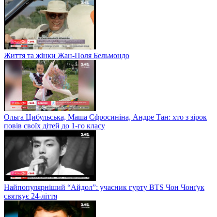
Життя та жінки Жан-Поля Бельмондо
Ольга Цибульська, Маша Єфросиніна, Андре Тан: хто з зірок
повів своїх дітей до 1-го класу
Найпопулярніший “Айдол”: учасник гурту BTS Чон Чонґук
святкує 24-ліття