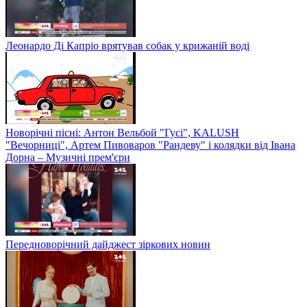
Леонардо Ді Капріо врятував собак у крижаній воді
Новорічні пісні: Антон Вельбой "Гусі", KALUSH
"Вечорниці", Артем Пивоваров "Рандеву" і колядки від Івана
Дорна – Музичні прем'єри
Передноворічний дайджест зіркових новин