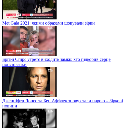
Met Gala 2021: якими образами шокували зірки
Брітні Спірс утретє виходить заміж: хто підкорив серце
попспівачки
Дженніфер Лопес та Бен Аффлек знову стали парою – Зіркові
новини