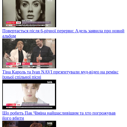
Повертається після 6-річної перерви: Адель заявила про новий
альбом
Тіна Кароль та Ivan NAVI презентували муд-відео на ремікс
їхньої спільної пісні
Що робить Пак Чіміна найщасливішим та хто погрожував
його вбити