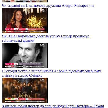
Чи справді вагітна молода дружина Андрія Макаревича
Як Ніна Подольська досягла успіху і тепер продюсує
голлівудські фільми
Сьогодні могло б виповнитися 47 років відомому оперному
співаку Василю Сліпаку
З'явився новий постер до спецепізоду Гаррі Поттера – Зіркові