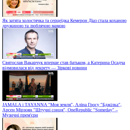
Як затята холостячка та серцеїдка Кемерон Діаз стала коханою
дружиною та люблячою мамою
Святослав Вакарчук вперше став батьком, а Катерина Осадча
відмовилася від декрету — Зіркові новини
JAMALA і TAYANNA "Моя земля", Аліна Гросу "Бджілка",
Арсен Мірзоян "Штучні сонця", OneRepublic "Someday" –
Музичні прем'єри