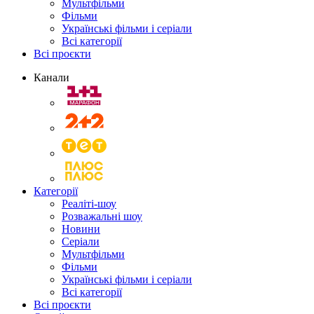
Мультфільми
Фільми
Українські фільми і серіали
Всі категорії
Всі проєкти
Канали
Категорії
Реаліті-шоу
Розважальні шоу
Новини
Серіали
Мультфільми
Фільми
Українські фільми і серіали
Всі категорії
Всі проєкти