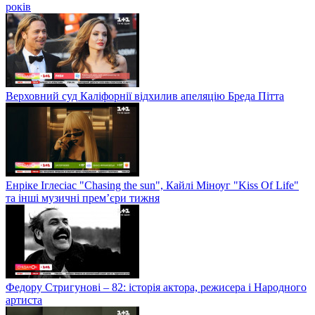
років
Верховний суд Каліфорнії відхилив апеляцію Бреда Пітта
Енріке Іглесіас "Chasing the sun", Кайлі Міноуг "Kiss Of Life"
та інші музичні прем’єри тижня
Федору Стригунові – 82: історія актора, режисера і Народного
артиста