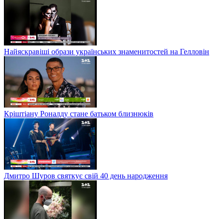
Найяскравіші образи українських знаменитостей на Гелловін
Кріштіану Роналду стане батьком близнюків
Дмитро Шуров святкує свій 40 день народження