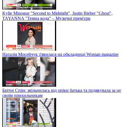
Kylie Minogue "Second to Midnight", Justin Bieber "Ghost",
TAYANNA "Темна вода" – Музичні прем'єри
Наталія Мосейчук з'явилася на обкладинці Woman magazine
Брітні Спірс звільнилась від опіки батька та подякувала за це
своїм прихильникам