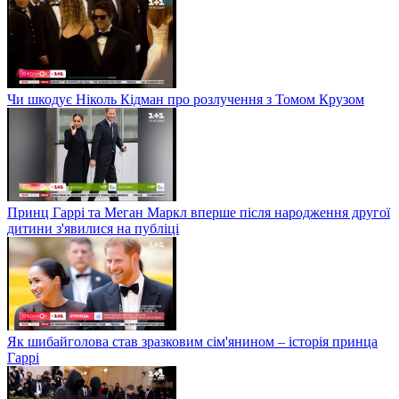
Чи шкодує Ніколь Кідман про розлучення з Томом Крузом
Принц Гаррі та Меган Маркл вперше після народження другої
дитини з'явилися на публіці
Як шибайголова став зразковим сім'янином – історія принца
Гаррі