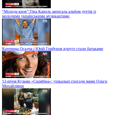
“Молода кров”:Тіна Кароль записала альбом дуетів із
молодими українськими музикантами
Катерина Осадча і Юрій Горбунов вдруге стали батьками
53-річчя Кузьми «Скрябіна»: унікальні спогади мами Ольги
Михайлівни