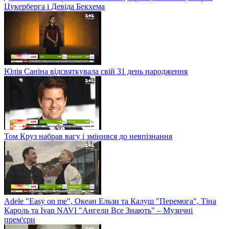
Цукерберга і Девіда Бекхема
Юлія Саніна відсвяткувала свій 31 день народження
Том Круз набрав вагу і змінився до невпізнання
Adele "Easy on me", Океан Ельзи та Калуш "Перемога", Тіна
Кароль та Ivan NAVI "Ангели Все Знають" – Музичні
прем'єри