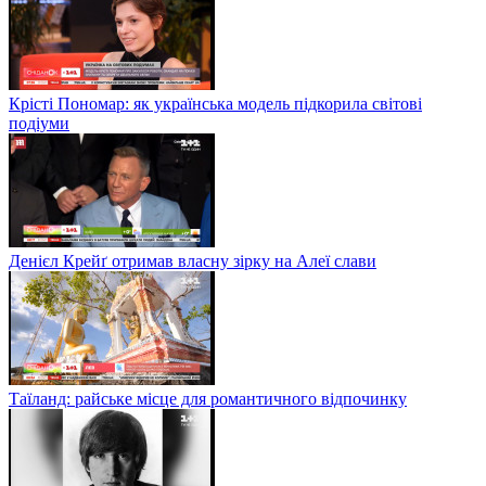
Крісті Пономар: як українська модель підкорила світові
подіуми
Денієл Крейґ отримав власну зірку на Алеї слави
Таїланд: райське місце для романтичного відпочинку