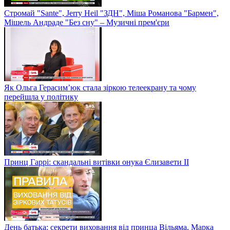
Стромай "Sante", Jerry Heil "ЗДН", Міша Романова "Бармен",
Мішель Андраде "Без сну" – Музичні прем'єри
Як Ольга Герасим’юк стала зіркою телеекрану та чому
перейшла у політику
Принц Гаррі: скандальні витівки онука Єлизавети II
День батька: секрети виховання від принца Вільяма, Марка