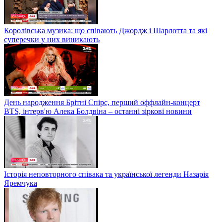
Королівська музика: що співають Джордж і Шарлотта та які
суперечки у них виникають
День народження Брітні Спірс, перший оффлайн-концерт
BTS, інтерв'ю Алека Болдвіна – останні зіркові новини
Історія неповторного співака та української легенди Назарія
Яремчука