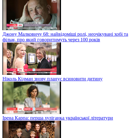
Джону Малковичу 68: найвідоміші ролі, неочікувані хобі та
фільм, про який говоритимуть через 100 років
Ніколь Кідман знову планує всиновити дитину
Ірена Карпа: перша хуліганка української літератури