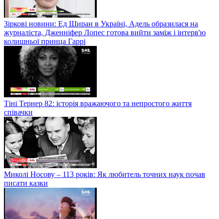
Зіркові новини: Ед Ширан в Україні, Адель образилася на
журналіста, Дженніфер Лопес готова вийти заміж і інтерв'ю
колишньої принца Гаррі
Тіні Тернер 82: історія вражаючого та непростого життя
співачки
Миколі Носову – 113 років: Як любитель точних наук почав
писати казки