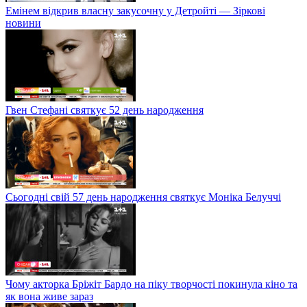
Емінем відкрив власну закусочну у Детройті — Зіркові
новини
Гвен Стефані святкує 52 день народження
Сьогодні свій 57 день народження святкує Моніка Белуччі
Чому акторка Бріжіт Бардо на піку творчості покинула кіно та
як вона живе зараз