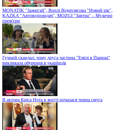
MONATIK "Зажигай", Воплі Відоплясова "Новий рік",
KAZKA "Автовідповідач", MOZGI "Завтра" – Музичні
прем'єри
Гучний скандал: чому друга частина "Емілі в Парижі"
викликала обурення в укарїнців
В актора Кріса Нота в житті почалася чорна смуга