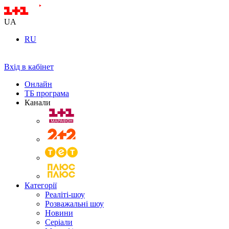
UA
RU
Вхід в кабінет
Онлайн
ТБ програма
Канали
Категорії
Реаліті-шоу
Розважальні шоу
Новини
Серіали