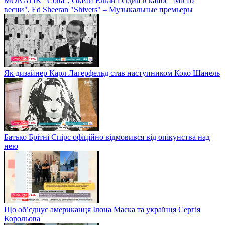
MONATIK "Сова", Океан Ельзи і Один в каноє "Місто
весни", Ed Sheeran "Shivers" – Музыкальные премьеры
Як дизайнер Карл Лагерфельд став наступником Коко Шанель
Батько Брітні Спірс офіційно відмовився від опікунства над
нею
Що об’єднує американця Ілона Маска та українця Сергія
Корольова