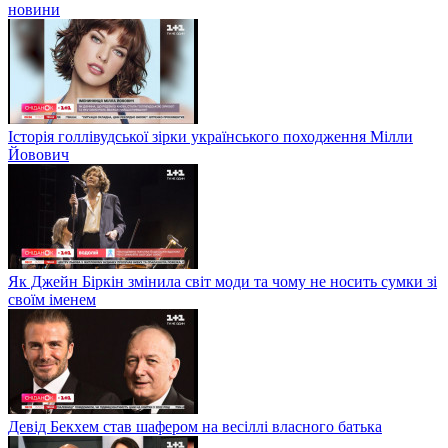
новини
Історія голлівудської зірки українського походження Мілли
Йовович
Як Джейн Біркін змінила світ моди та чому не носить сумки зі
своїм іменем
Девід Бекхем став шафером на весіллі власного батька