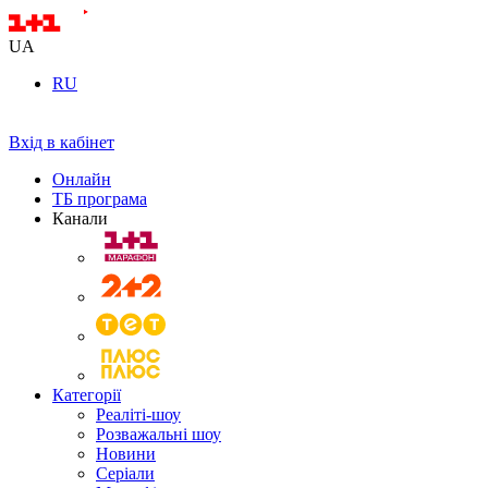
UA
RU
Вхід в кабінет
Онлайн
ТБ програма
Канали
Категорії
Реаліті-шоу
Розважальні шоу
Новини
Серіали