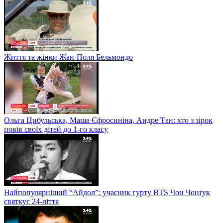
Життя та жінки Жан-Поля Бельмондо
Ольга Цибульська, Маша Єфросиніна, Андре Тан: хто з зірок
повів своїх дітей до 1-го класу
Найпопулярніший “Айдол”: учасник гурту BTS Чон Чонґук
святкує 24-ліття