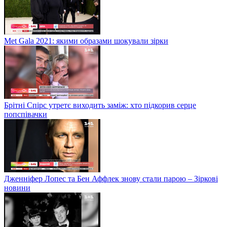
Met Gala 2021: якими образами шокували зірки
Брітні Спірс утретє виходить заміж: хто підкорив серце
попспівачки
Дженніфер Лопес та Бен Аффлек знову стали парою – Зіркові
новини