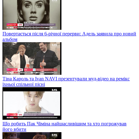
Повертається після 6-річної перерви: Адель заявила про новий
альбом
Тіна Кароль та Ivan NAVI презентували муд-відео на ремікс
їхньої спільної пісні
Що робить Пак Чіміна найщасливішим та хто погрожував
його вбити