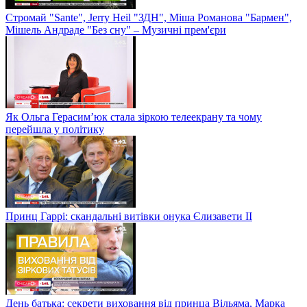
Стромай "Sante", Jerry Heil "ЗДН", Міша Романова "Бармен",
Мішель Андраде "Без сну" – Музичні прем'єри
Як Ольга Герасим’юк стала зіркою телеекрану та чому
перейшла у політику
Принц Гаррі: скандальні витівки онука Єлизавети II
День батька: секрети виховання від принца Вільяма, Марка