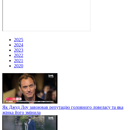
2025
2024
2023
2022
2021
2020
Як Джуд Лоу завоював репутацію головного ловеласу та яка
жінка його змінила