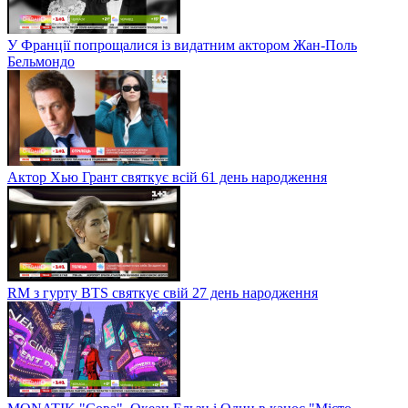
У Франції попрощалися із видатним актором Жан-Поль
Бельмондо
Актор Хью Грант святкує всій 61 день народження
RM з гурту BTS святкує свій 27 день народження