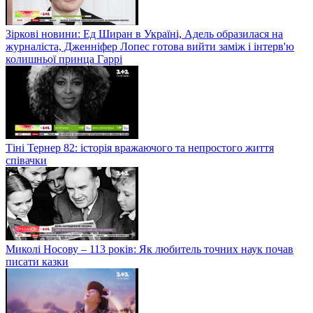
Зіркові новини: Ед Ширан в Україні, Адель образилася на
журналіста, Дженніфер Лопес готова вийти заміж і інтерв'ю
колишньої принца Гаррі
Тіні Тернер 82: історія вражаючого та непростого життя
співачки
Миколі Носову – 113 років: Як любитель точних наук почав
писати казки