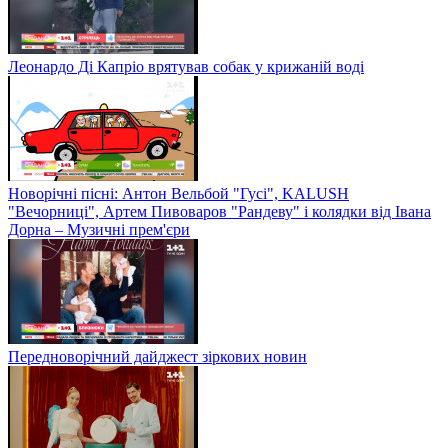
Леонардо Ді Капріо врятував собак у крижаній воді
Новорічні пісні: Антон Вельбой "Гусі", KALUSH
"Вечорниці", Артем Пивоваров "Рандеву" і колядки від Івана
Дорна – Музичні прем'єри
Передноворічний дайджест зіркових новин