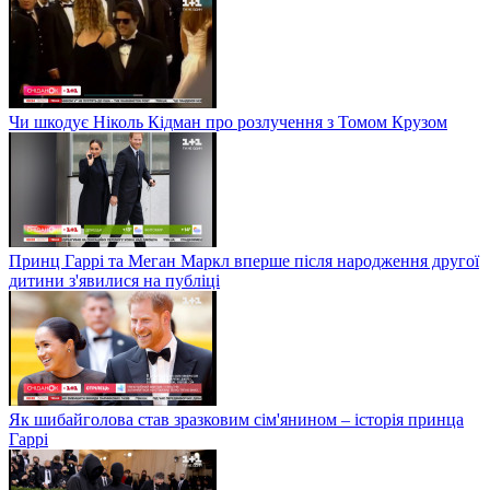
Чи шкодує Ніколь Кідман про розлучення з Томом Крузом
Принц Гаррі та Меган Маркл вперше після народження другої
дитини з'явилися на публіці
Як шибайголова став зразковим сім'янином – історія принца
Гаррі