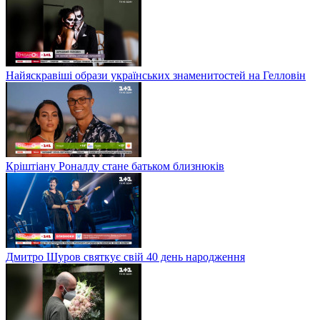
Найяскравіші образи українських знаменитостей на Гелловін
Кріштіану Роналду стане батьком близнюків
Дмитро Шуров святкує свій 40 день народження