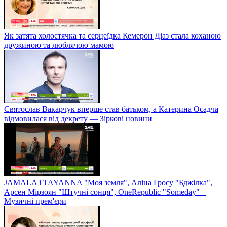
Як затята холостячка та серцеїдка Кемерон Діаз стала коханою
дружиною та люблячою мамою
Святослав Вакарчук вперше став батьком, а Катерина Осадча
відмовилася від декрету — Зіркові новини
JAMALA і TAYANNA "Моя земля", Аліна Гросу "Бджілка",
Арсен Мірзоян "Штучні сонця", OneRepublic "Someday" –
Музичні прем'єри