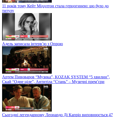
11 років тому Кейт Міддлтон стала герцогинею: що було до
титулу
Адель записала інтерв’ю з Опрою
Артем Пивоваров “Музика”, KOZAK SYSTEM “5 хвилин”,
Скай “Одне ціле”, Антитіла “Стань” – Музичні прем’єри
Сьогодні легендарному Леонардо Ді Капріо виповнюється 47