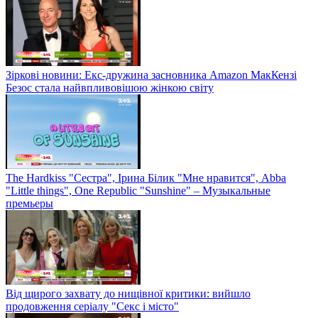
Зіркові новини: Екс-дружина засновника Amazon МакКензі
Безос стала найвпливовішою жінкою світу
The Hardkiss "Сестра", Ірина Білик "Мне нравится", Abba
"Little things", One Republic "Sunshine" – Музыкальные
премьеры
Від щирого захвату до нищівної критики: вийшло
продовження серіалу "Секс і місто"