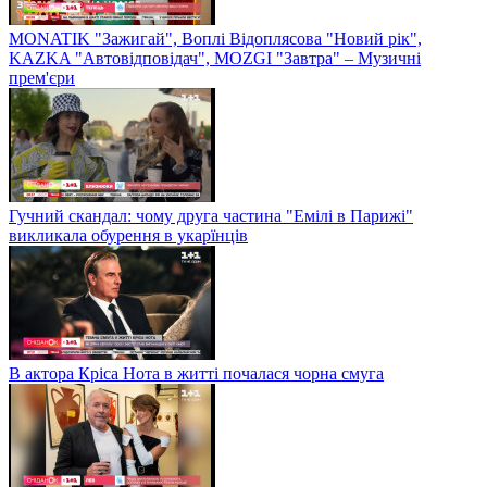
MONATIK "Зажигай", Воплі Відоплясова "Новий рік",
KAZKA "Автовідповідач", MOZGI "Завтра" – Музичні
прем'єри
Гучний скандал: чому друга частина "Емілі в Парижі"
викликала обурення в укарїнців
В актора Кріса Нота в житті почалася чорна смуга