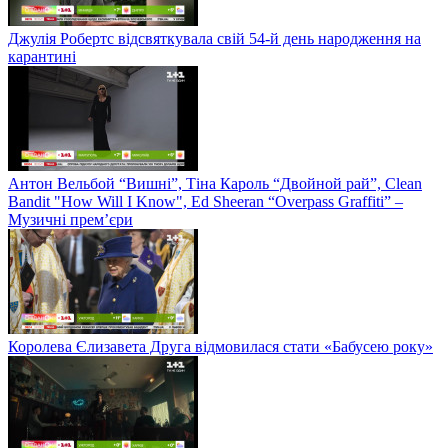
Джулія Робертс відсвяткувала свій 54-й день народження на
карантині
Антон Вельбой “Вишні”, Тіна Кароль “Двойной рай”, Clean
Bandit "How Will I Know", Ed Sheeran “Overpass Graffiti” –
Музичні прем’єри
Королева Єлизавета Друга відмовилася стати «Бабусею року»