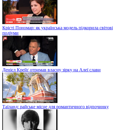
Крісті Пономар: як українська модель підкорила світові
подіуми
Денієл Крейґ отримав власну зірку на Алеї слави
Таїланд: райське місце для романтичного відпочинку