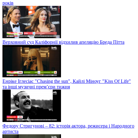
років
Верховний суд Каліфорнії відхилив апеляцію Бреда Пітта
Енріке Іглесіас "Chasing the sun", Кайлі Міноуг "Kiss Of Life"
та інші музичні прем’єри тижня
Федору Стригунові – 82: історія актора, режисера і Народного
артиста