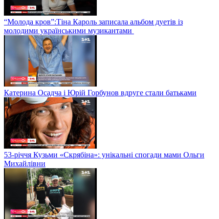
“Молода кров”:Тіна Кароль записала альбом дуетів із
молодими українськими музикантами
Катерина Осадча і Юрій Горбунов вдруге стали батьками
53-річчя Кузьми «Скрябіна»: унікальні спогади мами Ольги
Михайлівни