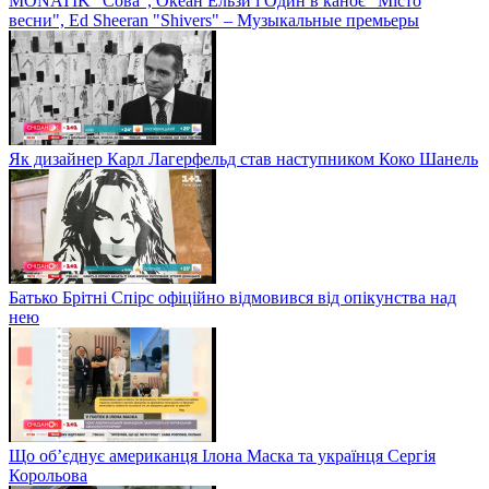
MONATIK "Сова", Океан Ельзи і Один в каноє "Місто
весни", Ed Sheeran "Shivers" – Музыкальные премьеры
Як дизайнер Карл Лагерфельд став наступником Коко Шанель
Батько Брітні Спірс офіційно відмовився від опікунства над
нею
Що об’єднує американця Ілона Маска та українця Сергія
Корольова