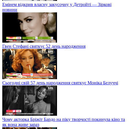
Емінем відкрив власну закусочну у Детройті — Зіркові
новини
Гвен Стефані святкує 52 день народження
Сьогодні свій 57 день народження святкує Моніка Белуччі
Чому акторка Бріжіт Бардо на піку творчості покинула кіно та
як вона живе зараз