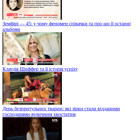
Земфірі — 45: у чому феномен співачки та про що її останні
альбоми
Клаудія Шиффер та її історія успіху
День безпритульних тварин: які зірки стали відданими
господарями вуличним хвостатим