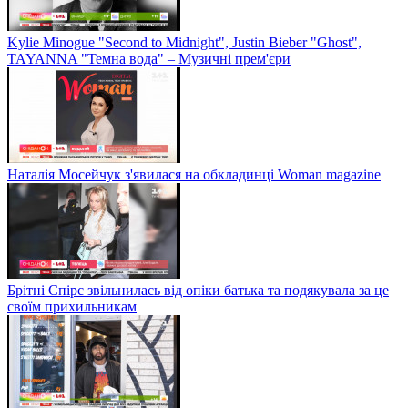
Kylie Minogue "Second to Midnight", Justin Bieber "Ghost",
TAYANNA "Темна вода" – Музичні прем'єри
Наталія Мосейчук з'явилася на обкладинці Woman magazine
Брітні Спірс звільнилась від опіки батька та подякувала за це
своїм прихильникам