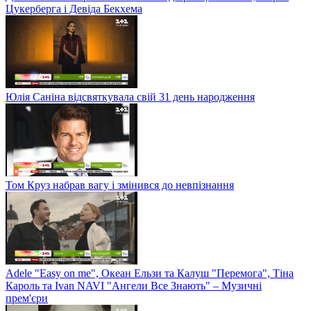
Цукерберга і Девіда Бекхема
Юлія Саніна відсвяткувала свій 31 день народження
Том Круз набрав вагу і змінився до невпізнання
Adele "Easy on me", Океан Ельзи та Калуш "Перемога", Тіна
Кароль та Ivan NAVI "Ангели Все Знають" – Музичні
прем'єри