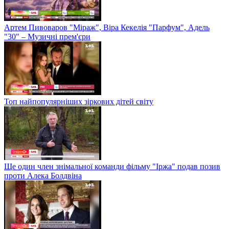
Артем Пивоваров "Міраж", Віра Кекелія "Парфум", Адель
"30" – Музичні прем'єри
Топ найпопулярніших зіркових дітей світу
Ще один член знімальної команди фільму "Іржа" подав позив
проти Алека Болдвіна