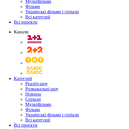
Мультфільми
Фільми
Українські фільми і серіали
Всі категорії
Всі проєкти
Канали
Категорії
Реаліті-шоу
Розважальні шоу
Новини
Серіали
Мультфільми
Фільми
Українські фільми і серіали
Всі категорії
Всі проєкти