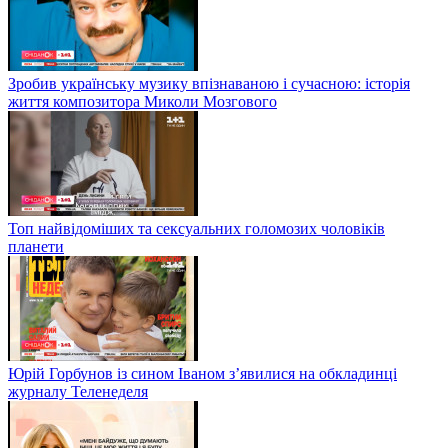
Зробив українську музику впізнаваною і сучасною: історія
життя композитора Миколи Мозгового
Топ найвідоміших та сексуальних голомозих чоловіків
планети
Юрій Горбунов із сином Іваном з’явилися на обкладинці
журналу Теленеделя