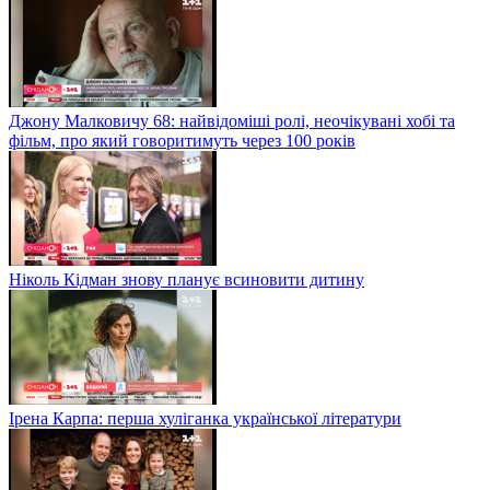
Джону Малковичу 68: найвідоміші ролі, неочікувані хобі та
фільм, про який говоритимуть через 100 років
Ніколь Кідман знову планує всиновити дитину
Ірена Карпа: перша хуліганка української літератури