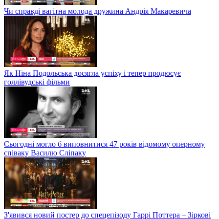
Чи справді вагітна молода дружина Андрія Макаревича
Як Ніна Подольська досягла успіху і тепер продюсує
голлівудські фільми
Сьогодні могло б виповнитися 47 років відомому оперному
співаку Василю Сліпаку
З'явився новий постер до спецепізоду Гаррі Поттера – Зіркові