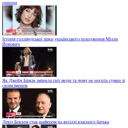
новини
Історія голлівудської зірки українського походження Мілли
Йовович
Як Джейн Біркін змінила світ моди та чому не носить сумки зі
своїм іменем
Девід Бекхем став шафером на весіллі власного батька