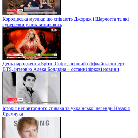
Королівська музика: що співають Джордж і Шарлотта та які
суперечки у них виникають
День народження Брітні Спірс, перший оффлайн-концерт
BTS, інтерв'ю Алека Болдвіна – останні зіркові новини
Історія неповторного співака та української легенди Назарія
Яремчука