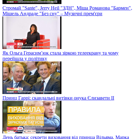
Стромай "Sante", Jerry Heil "ЗДН", Міша Романова "Бармен",
Мішель Андраде "Без сну" – Музичні прем'єри
Як Ольга Герасим’юк стала зіркою телеекрану та чому
перейшла у політику
Принц Гаррі: скандальні витівки онука Єлизавети II
День батька: секрети виховання від принца Вільяма, Марка