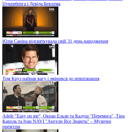
Цукерберга і Девіда Бекхема
Юлія Саніна відсвяткувала свій 31 день народження
Том Круз набрав вагу і змінився до невпізнання
Adele "Easy on me", Океан Ельзи та Калуш "Перемога", Тіна
Кароль та Ivan NAVI "Ангели Все Знають" – Музичні
прем'єри