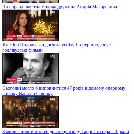
Чи справді вагітна молода дружина Андрія Макаревича
Як Ніна Подольська досягла успіху і тепер продюсує
голлівудські фільми
Сьогодні могло б виповнитися 47 років відомому оперному
співаку Василю Сліпаку
З'явився новий постер до спецепізоду Гаррі Поттера – Зіркові