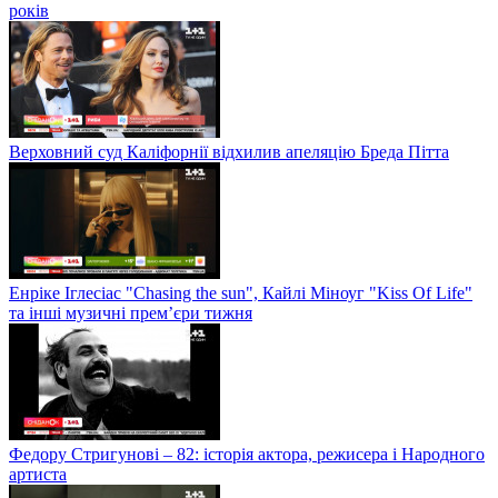
років
Верховний суд Каліфорнії відхилив апеляцію Бреда Пітта
Енріке Іглесіас "Chasing the sun", Кайлі Міноуг "Kiss Of Life"
та інші музичні прем’єри тижня
Федору Стригунові – 82: історія актора, режисера і Народного
артиста