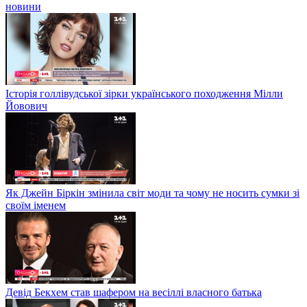
новини
Історія голлівудської зірки українського походження Мілли
Йовович
Як Джейн Біркін змінила світ моди та чому не носить сумки зі
своїм іменем
Девід Бекхем став шафером на весіллі власного батька