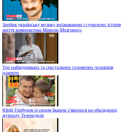
Зробив українську музику впізнаваною і сучасною: історія
життя композитора Миколи Мозгового
Топ найвідоміших та сексуальних голомозих чоловіків
планети
Юрій Горбунов із сином Іваном з’явилися на обкладинці
журналу Теленеделя