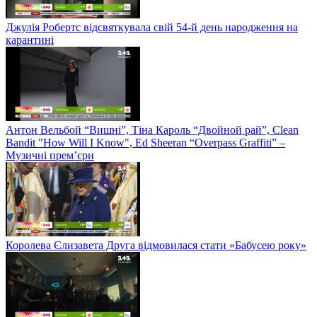
Джулія Робертс відсвяткувала свій 54-й день народження на
карантині
Антон Вельбой “Вишні”, Тіна Кароль “Двойной рай”, Clean
Bandit "How Will I Know", Ed Sheeran “Overpass Graffiti” –
Музичні прем’єри
Королева Єлизавета Друга відмовилася стати «Бабусею року»