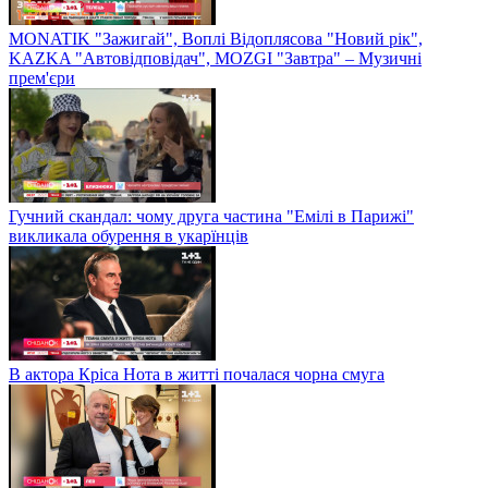
MONATIK "Зажигай", Воплі Відоплясова "Новий рік",
KAZKA "Автовідповідач", MOZGI "Завтра" – Музичні
прем'єри
Гучний скандал: чому друга частина "Емілі в Парижі"
викликала обурення в укарїнців
В актора Кріса Нота в житті почалася чорна смуга