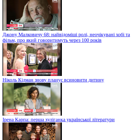
Джону Малковичу 68: найвідоміші ролі, неочікувані хобі та
фільм, про який говоритимуть через 100 років
Ніколь Кідман знову планує всиновити дитину
Ірена Карпа: перша хуліганка української літератури