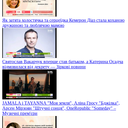
Як затята холостячка та серцеїдка Кемерон Діаз стала коханою
дружиною та люблячою мамою
Святослав Вакарчук вперше став батьком, а Катерина Осадча
відмовилася від декрету — Зіркові новини
JAMALA і TAYANNA "Моя земля", Аліна Гросу "Бджілка",
Арсен Мірзоян "Штучні сонця", OneRepublic "Someday" –
Музичні прем'єри