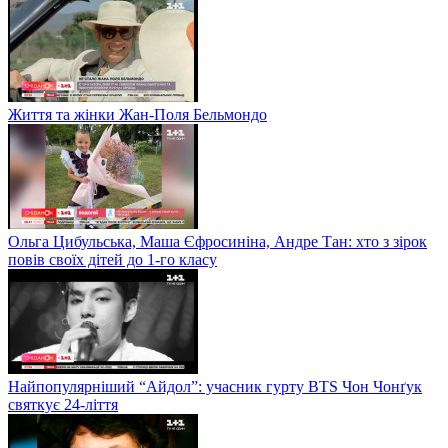
Життя та жінки Жан-Поля Бельмондо
Ольга Цибульська, Маша Єфросиніна, Андре Тан: хто з зірок
повів своїх дітей до 1-го класу
Найпопулярніший “Айдол”: учасник гурту BTS Чон Чонґук
святкує 24-ліття