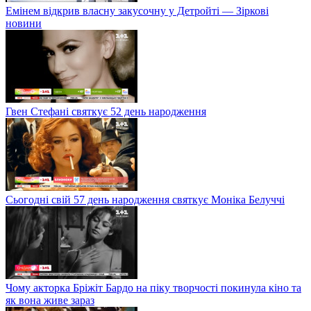
Емінем відкрив власну закусочну у Детройті — Зіркові
новини
Гвен Стефані святкує 52 день народження
Сьогодні свій 57 день народження святкує Моніка Белуччі
Чому акторка Бріжіт Бардо на піку творчості покинула кіно та
як вона живе зараз