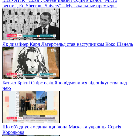
MONATIK "Сова", Океан Ельзи і Один в каноє "Місто
весни", Ed Sheeran "Shivers" – Музыкальные премьеры
Як дизайнер Карл Лагерфельд став наступником Коко Шанель
Батько Брітні Спірс офіційно відмовився від опікунства над
нею
Що об’єднує американця Ілона Маска та українця Сергія
Корольова