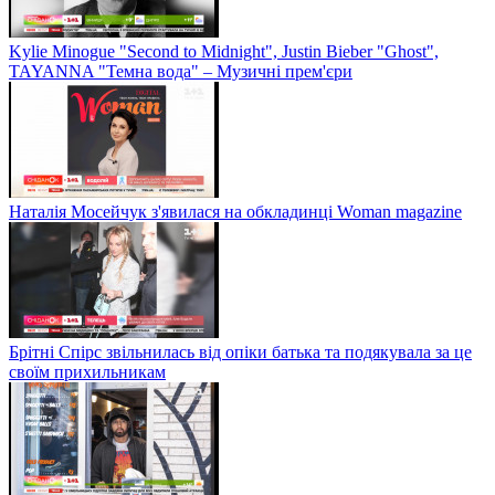
Kylie Minogue "Second to Midnight", Justin Bieber "Ghost",
TAYANNA "Темна вода" – Музичні прем'єри
Наталія Мосейчук з'явилася на обкладинці Woman magazine
Брітні Спірс звільнилась від опіки батька та подякувала за це
своїм прихильникам