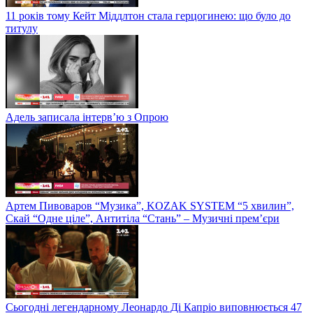
11 років тому Кейт Міддлтон стала герцогинею: що було до
титулу
Адель записала інтерв’ю з Опрою
Артем Пивоваров “Музика”, KOZAK SYSTEM “5 хвилин”,
Скай “Одне ціле”, Антитіла “Стань” – Музичні прем’єри
Сьогодні легендарному Леонардо Ді Капріо виповнюється 47