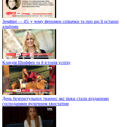
Земфірі — 45: у чому феномен співачки та про що її останні
альбоми
Клаудія Шиффер та її історія успіху
День безпритульних тварин: які зірки стали відданими
господарями вуличним хвостатим