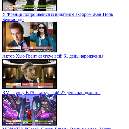
У Франції попрощалися із видатним актором Жан-Поль
Бельмондо
Актор Хью Грант святкує всій 61 день народження
RM з гурту BTS святкує свій 27 день народження