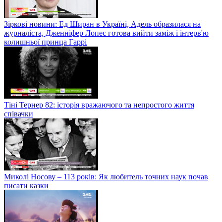
Зіркові новини: Ед Ширан в Україні, Адель образилася на
журналіста, Дженніфер Лопес готова вийти заміж і інтерв'ю
колишньої принца Гаррі
Тіні Тернер 82: історія вражаючого та непростого життя
співачки
Миколі Носову – 113 років: Як любитель точних наук почав
писати казки