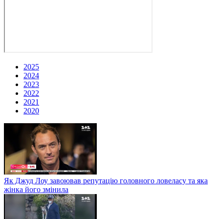
2025
2024
2023
2022
2021
2020
Як Джуд Лоу завоював репутацію головного ловеласу та яка
жінка його змінила