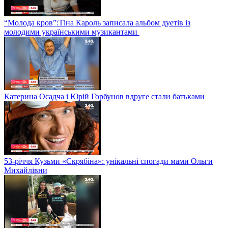
“Молода кров”:Тіна Кароль записала альбом дуетів із
молодими українськими музикантами
Катерина Осадча і Юрій Горбунов вдруге стали батьками
53-річчя Кузьми «Скрябіна»: унікальні спогади мами Ольги
Михайлівни