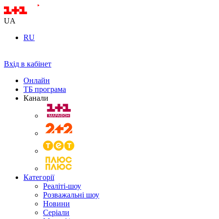
UA
RU
Вхід в кабінет
Онлайн
ТБ програма
Канали
Категорії
Реаліті-шоу
Розважальні шоу
Новини
Серіали