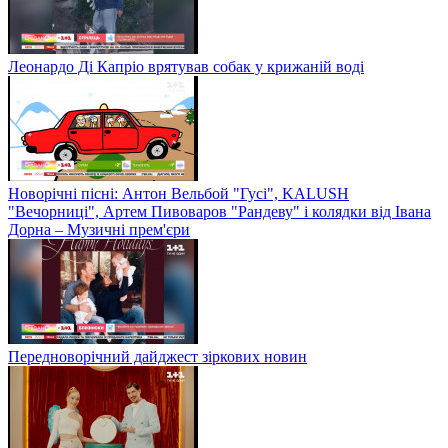
Леонардо Ді Капріо врятував собак у крижаній воді
Новорічні пісні: Антон Вельбой "Гусі", KALUSH
"Вечорниці", Артем Пивоваров "Рандеву" і колядки від Івана
Дорна – Музичні прем'єри
Передноворічний дайджест зіркових новин