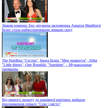
Зіркові новини: Екс-дружина засновника Amazon МакКензі
Безос стала найвпливовішою жінкою світу
The Hardkiss "Сестра", Ірина Білик "Мне нравится", Abba
"Little things", One Republic "Sunshine" – Музыкальные
премьеры
Від щирого захвату до нищівної критики: вийшло
продовження серіалу "Секс і місто"