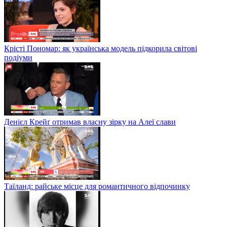
Крісті Пономар: як українська модель підкорила світові
подіуми
Денієл Крейґ отримав власну зірку на Алеї слави
Таїланд: райське місце для романтичного відпочинку