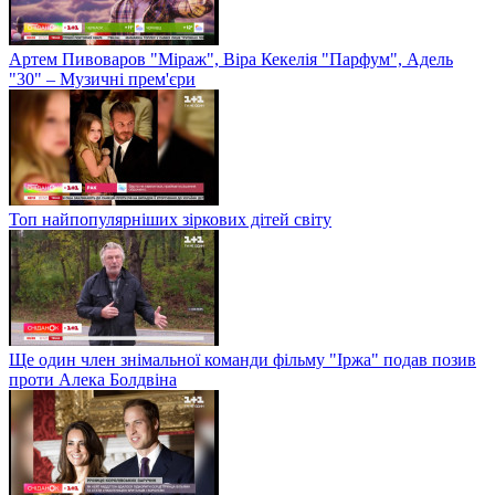
Артем Пивоваров "Міраж", Віра Кекелія "Парфум", Адель
"30" – Музичні прем'єри
Топ найпопулярніших зіркових дітей світу
Ще один член знімальної команди фільму "Іржа" подав позив
проти Алека Болдвіна