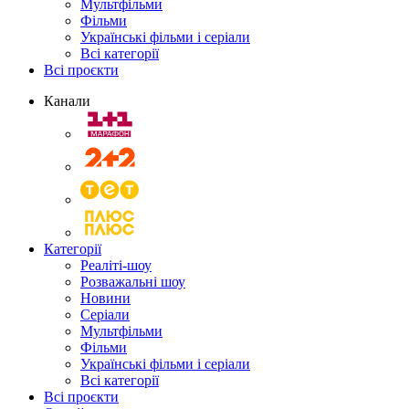
Мультфільми
Фільми
Українські фільми і серіали
Всі категорії
Всі проєкти
Канали
Категорії
Реаліті-шоу
Розважальні шоу
Новини
Серіали
Мультфільми
Фільми
Українські фільми і серіали
Всі категорії
Всі проєкти