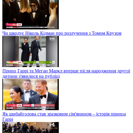
Чи шкодує Ніколь Кідман про розлучення з Томом Крузом
Принц Гаррі та Меган Маркл вперше після народження другої
дитини з'явилися на публіці
Як шибайголова став зразковим сім'янином – історія принца
Гаррі