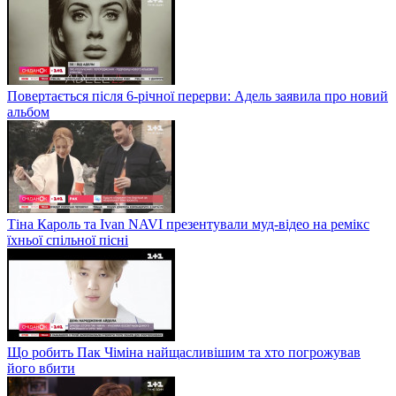
Повертається після 6-річної перерви: Адель заявила про новий
альбом
Тіна Кароль та Ivan NAVI презентували муд-відео на ремікс
їхньої спільної пісні
Що робить Пак Чіміна найщасливішим та хто погрожував
його вбити