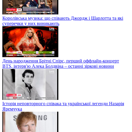
Королівська музика: що співають Джордж і Шарлотта та які
суперечки у них виникають
День народження Брітні Спірс, перший оффлайн-концерт
BTS, інтерв'ю Алека Болдвіна – останні зіркові новини
Історія неповторного співака та української легенди Назарія
Яремчука