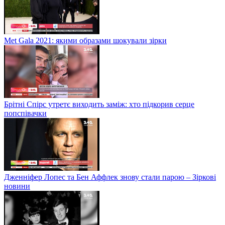
Met Gala 2021: якими образами шокували зірки
Брітні Спірс утретє виходить заміж: хто підкорив серце
попспівачки
Дженніфер Лопес та Бен Аффлек знову стали парою – Зіркові
новини