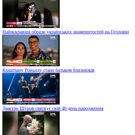
Найяскравіші образи українських знаменитостей на Гелловін
Кріштіану Роналду стане батьком близнюків
Дмитро Шуров святкує свій 40 день народження