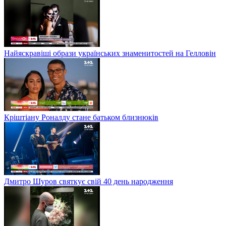
Найяскравіші образи українських знаменитостей на Гелловін
Кріштіану Роналду стане батьком близнюків
Дмитро Шуров святкує свій 40 день народження