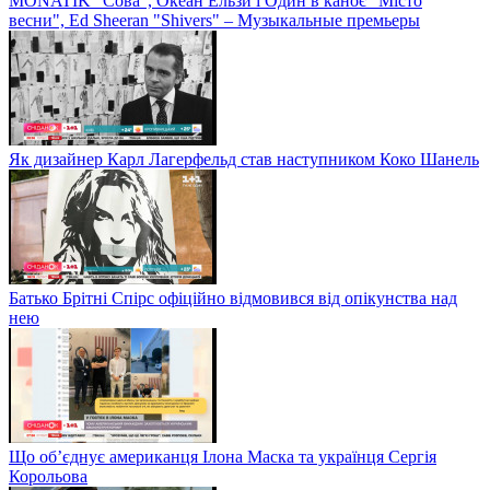
MONATIK "Сова", Океан Ельзи і Один в каноє "Місто
весни", Ed Sheeran "Shivers" – Музыкальные премьеры
Як дизайнер Карл Лагерфельд став наступником Коко Шанель
Батько Брітні Спірс офіційно відмовився від опікунства над
нею
Що об’єднує американця Ілона Маска та українця Сергія
Корольова