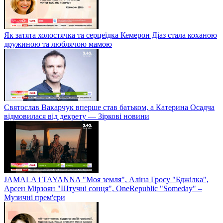
Як затята холостячка та серцеїдка Кемерон Діаз стала коханою
дружиною та люблячою мамою
Святослав Вакарчук вперше став батьком, а Катерина Осадча
відмовилася від декрету — Зіркові новини
JAMALA і TAYANNA "Моя земля", Аліна Гросу "Бджілка",
Арсен Мірзоян "Штучні сонця", OneRepublic "Someday" –
Музичні прем'єри