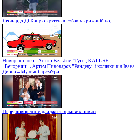
Леонардо Ді Капріо врятував собак у крижаній воді
Новорічні пісні: Антон Вельбой "Гусі", KALUSH
"Вечорниці", Артем Пивоваров "Рандеву" і колядки від Івана
Дорна – Музичні прем'єри
Передноворічний дайджест зіркових новин