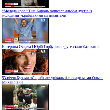
“Молода кров”:Тіна Кароль записала альбом дуетів із
молодими українськими музикантами
Катерина Осадча і Юрій Горбунов вдруге стали батьками
53-річчя Кузьми «Скрябіна»: унікальні спогади мами Ольги
Михайлівни