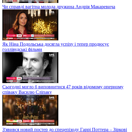
Чи справді вагітна молода дружина Андрія Макаревича
Як Ніна Подольська досягла успіху і тепер продюсує
голлівудські фільми
Сьогодні могло б виповнитися 47 років відомому оперному
співаку Василю Сліпаку
З'явився новий постер до спецепізоду Гаррі Поттера – Зіркові