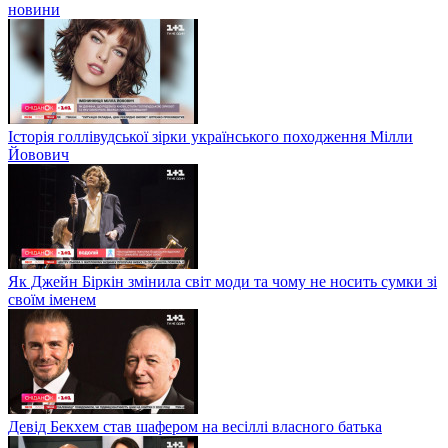
новини
Історія голлівудської зірки українського походження Мілли
Йовович
Як Джейн Біркін змінила світ моди та чому не носить сумки зі
своїм іменем
Девід Бекхем став шафером на весіллі власного батька