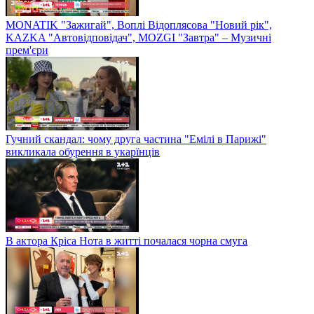
MONATIK "Зажигай", Воплі Відоплясова "Новий рік",
KAZKA "Автовідповідач", MOZGI "Завтра" – Музичні
прем'єри
Гучний скандал: чому друга частина "Емілі в Парижі"
викликала обурення в укарїнців
В актора Кріса Нота в житті почалася чорна смуга