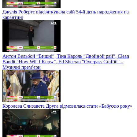
Джулія Робертс відсвяткувала свій 54-й день народження на
карантині
Антон Вельбой “Вишні”, Тіна Кароль “Двойной рай”, Clean
Bandit "How Will I Know", Ed Sheeran “Overpass Graffiti” –
Музичні прем’єри
Королева Єлизавета Друга відмовилася стати «Бабусею року»