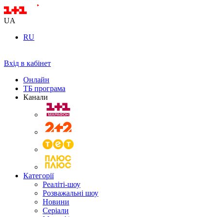
UA
RU
Вхід в кабінет
Онлайн
ТБ програма
Канали
Категорії
Реаліті-шоу
Розважальні шоу
Новини
Серіали