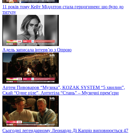
11 років тому Кейт Міддлтон стала герцогинею: що було до
титулу
Адель записала інтерв’ю з Опрою
Артем Пивоваров “Музика”, KOZAK SYSTEM “5 хвилин”,
Скай “Одне ціле”, Антитіла “Стань” – Музичні прем’єри
Сьогодні легендарному Леонардо Ді Капріо виповнюється 47