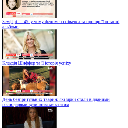
Земфірі — 45: у чому феномен співачки та про що її останні
альбоми
Клаудія Шиффер та її історія успіху
День безпритульних тварин: які зірки стали відданими
господарями вуличним хвостатим