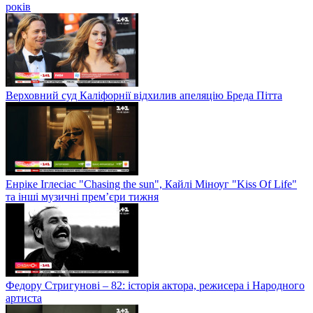
років
Верховний суд Каліфорнії відхилив апеляцію Бреда Пітта
Енріке Іглесіас "Chasing the sun", Кайлі Міноуг "Kiss Of Life"
та інші музичні прем’єри тижня
Федору Стригунові – 82: історія актора, режисера і Народного
артиста