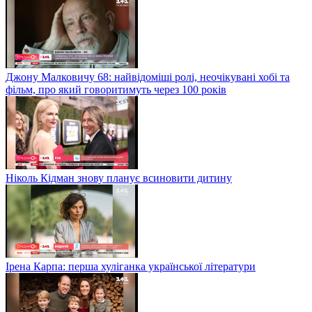
Джону Малковичу 68: найвідоміші ролі, неочікувані хобі та
фільм, про який говоритимуть через 100 років
Ніколь Кідман знову планує всиновити дитину
Ірена Карпа: перша хуліганка української літератури