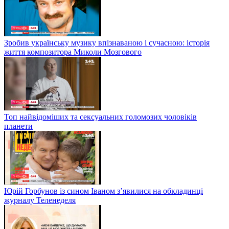
Зробив українську музику впізнаваною і сучасною: історія
життя композитора Миколи Мозгового
Топ найвідоміших та сексуальних голомозих чоловіків
планети
Юрій Горбунов із сином Іваном з’явилися на обкладинці
журналу Теленеделя