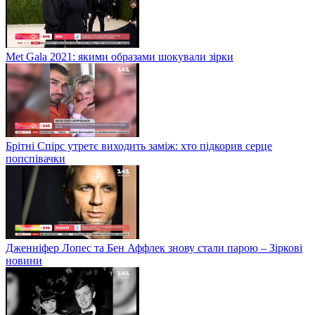
Met Gala 2021: якими образами шокували зірки
Брітні Спірс утретє виходить заміж: хто підкорив серце
попспівачки
Дженніфер Лопес та Бен Аффлек знову стали парою – Зіркові
новини