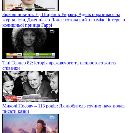
Зіркові новини: Ед Ширан в Україні, Адель образилася на
журналіста, Дженніфер Лопес готова вийти заміж і інтерв'ю
колишньої принца Гаррі
Тіні Тернер 82: історія вражаючого та непростого життя
співачки
Миколі Носову – 113 років: Як любитель точних наук почав
писати казки