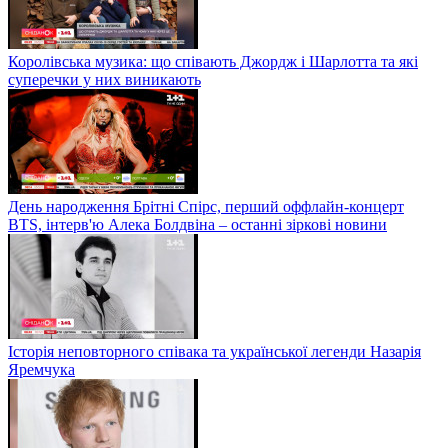
Королівська музика: що співають Джордж і Шарлотта та які
суперечки у них виникають
День народження Брітні Спірс, перший оффлайн-концерт
BTS, інтерв'ю Алека Болдвіна – останні зіркові новини
Історія неповторного співака та української легенди Назарія
Яремчука