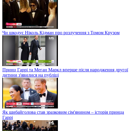
Чи шкодує Ніколь Кідман про розлучення з Томом Крузом
Принц Гаррі та Меган Маркл вперше після народження другої
дитини з'явилися на публіці
Як шибайголова став зразковим сім'янином – історія принца
Гаррі