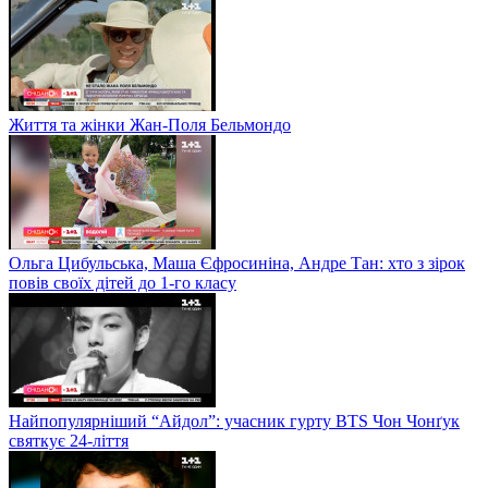
Життя та жінки Жан-Поля Бельмондо
Ольга Цибульська, Маша Єфросиніна, Андре Тан: хто з зірок
повів своїх дітей до 1-го класу
Найпопулярніший “Айдол”: учасник гурту BTS Чон Чонґук
святкує 24-ліття