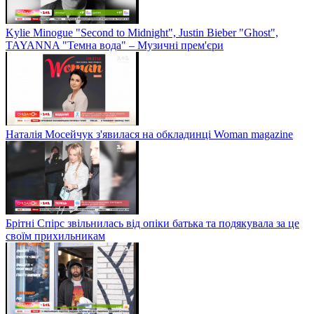
Kylie Minogue "Second to Midnight", Justin Bieber "Ghost",
TAYANNA "Темна вода" – Музичні прем'єри
Наталія Мосейчук з'явилася на обкладинці Woman magazine
Брітні Спірс звільнилась від опіки батька та подякувала за це
своїм прихильникам