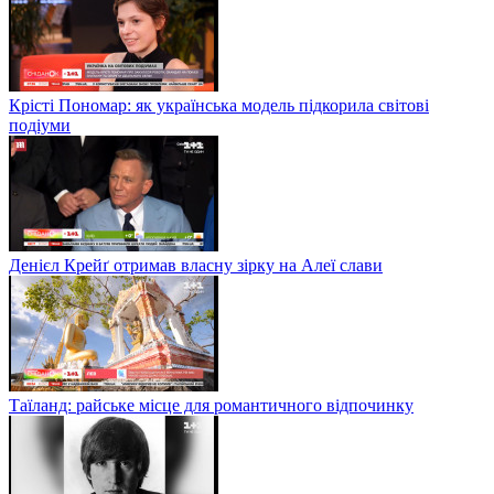
Крісті Пономар: як українська модель підкорила світові
подіуми
Денієл Крейґ отримав власну зірку на Алеї слави
Таїланд: райське місце для романтичного відпочинку