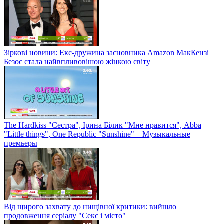
Зіркові новини: Екс-дружина засновника Amazon МакКензі
Безос стала найвпливовішою жінкою світу
The Hardkiss "Сестра", Ірина Білик "Мне нравится", Abba
"Little things", One Republic "Sunshine" – Музыкальные
премьеры
Від щирого захвату до нищівної критики: вийшло
продовження серіалу "Секс і місто"