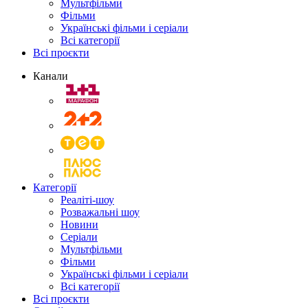
Мультфільми
Фільми
Українські фільми і серіали
Всі категорії
Всі проєкти
Канали
Категорії
Реаліті-шоу
Розважальні шоу
Новини
Серіали
Мультфільми
Фільми
Українські фільми і серіали
Всі категорії
Всі проєкти