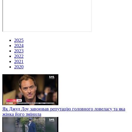
2025
2024
2023
2022
2021
2020
Як Джуд Лоу завоював репутацію головного ловеласу та яка
жінка його змінила