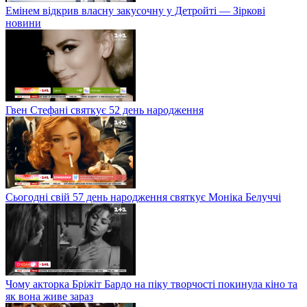
Емінем відкрив власну закусочну у Детройті — Зіркові
новини
Гвен Стефані святкує 52 день народження
Сьогодні свій 57 день народження святкує Моніка Белуччі
Чому акторка Бріжіт Бардо на піку творчості покинула кіно та
як вона живе зараз