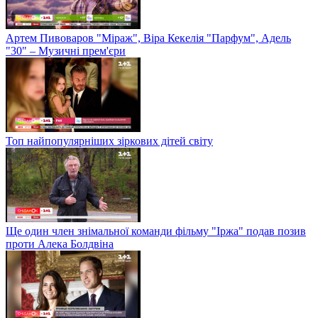
Артем Пивоваров "Міраж", Віра Кекелія "Парфум", Адель
"30" – Музичні прем'єри
Топ найпопулярніших зіркових дітей світу
Ще один член знімальної команди фільму "Іржа" подав позив
проти Алека Болдвіна