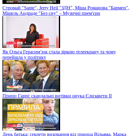
Стромай "Sante", Jerry Heil "ЗДН", Міша Романова "Бармен",
Мішель Андраде "Без сну" – Музичні прем'єри
Як Ольга Герасим’юк стала зіркою телеекрану та чому
перейшла у політику
Принц Гаррі: скандальні витівки онука Єлизавети II
День батька: секрети виховання від принца Вільяма, Марка