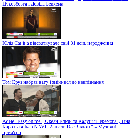
Цукерберга і Девіда Бекхема
Юлія Саніна відсвяткувала свій 31 день народження
Том Круз набрав вагу і змінився до невпізнання
Adele "Easy on me", Океан Ельзи та Калуш "Перемога", Тіна
Кароль та Ivan NAVI "Ангели Все Знають" – Музичні
прем'єри