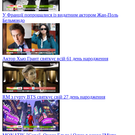
У Франції попрощалися із видатним актором Жан-Поль
Бельмондо
Актор Хью Грант святкує всій 61 день народження
RM з гурту BTS святкує свій 27 день народження