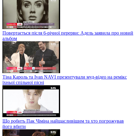
Повертається після 6-річної перерви: Адель заявила про новий
альбом
Тіна Кароль та Ivan NAVI презентували муд-відео на ремікс
їхньої спільної пісні
Що робить Пак Чіміна найщасливішим та хто погрожував
його вбити