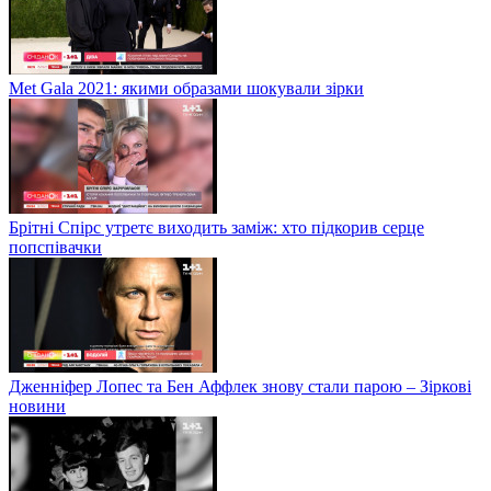
Met Gala 2021: якими образами шокували зірки
Брітні Спірс утретє виходить заміж: хто підкорив серце
попспівачки
Дженніфер Лопес та Бен Аффлек знову стали парою – Зіркові
новини