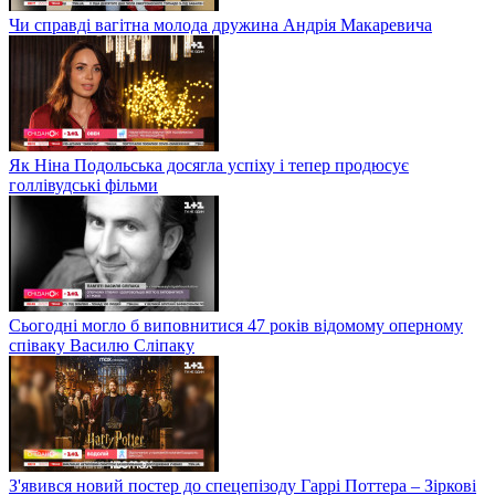
Чи справді вагітна молода дружина Андрія Макаревича
Як Ніна Подольська досягла успіху і тепер продюсує
голлівудські фільми
Сьогодні могло б виповнитися 47 років відомому оперному
співаку Василю Сліпаку
З'явився новий постер до спецепізоду Гаррі Поттера – Зіркові