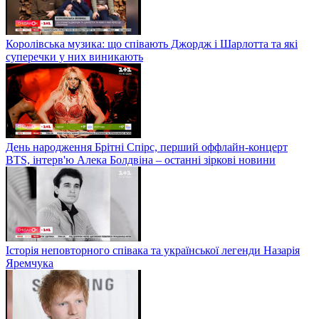
Королівська музика: що співають Джордж і Шарлотта та які
суперечки у них виникають
День народження Брітні Спірс, перший оффлайн-концерт
BTS, інтерв'ю Алека Болдвіна – останні зіркові новини
Історія неповторного співака та української легенди Назарія
Яремчука