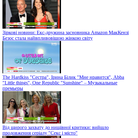
Зіркові новини: Екс-дружина засновника Amazon МакКензі
Безос стала найвпливовішою жінкою світу
The Hardkiss "Сестра", Ірина Білик "Мне нравится", Abba
"Little things", One Republic "Sunshine" – Музыкальные
премьеры
Від щирого захвату до нищівної критики: вийшло
продовження серіалу "Секс і місто"