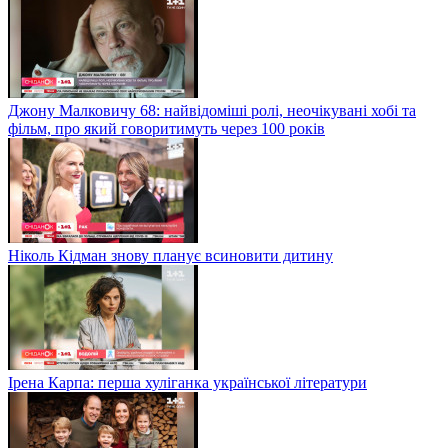
Джону Малковичу 68: найвідоміші ролі, неочікувані хобі та
фільм, про який говоритимуть через 100 років
Ніколь Кідман знову планує всиновити дитину
Ірена Карпа: перша хуліганка української літератури