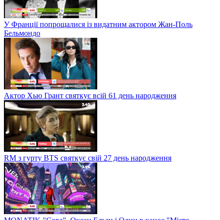
У Франції попрощалися із видатним актором Жан-Поль
Бельмондо
Актор Хью Грант святкує всій 61 день народження
RM з гурту BTS святкує свій 27 день народження