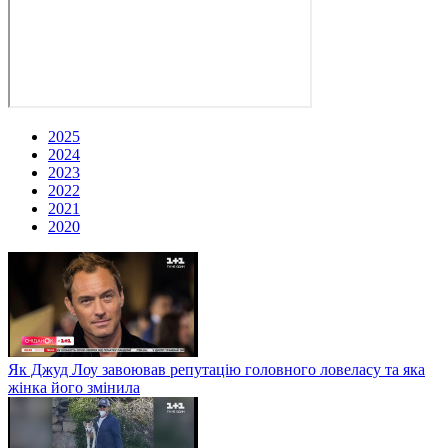
2025
2024
2023
2022
2021
2020
Як Джуд Лоу завоював репутацію головного ловеласу та яка
жінка його змінила