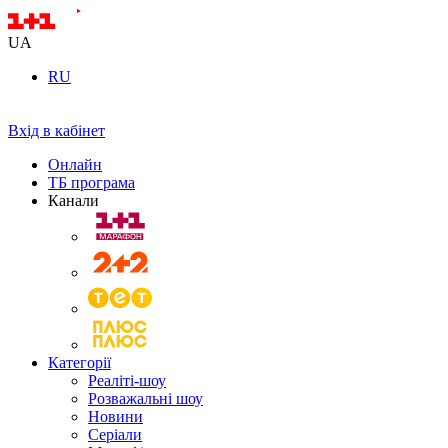
UA
RU
Вхід в кабінет
Онлайн
ТБ програма
Канали
Категорії
Реаліті-шоу
Розважальні шоу
Новини
Серіали