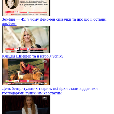
Земфірі — 45: у чому феномен співачки та про що її останні
альбоми
Клаудія Шиффер та її історія успіху
День безпритульних тварин: які зірки стали відданими
господарями вуличним хвостатим