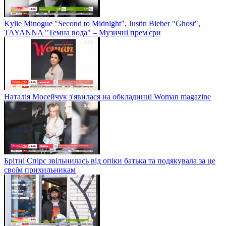
Kylie Minogue "Second to Midnight", Justin Bieber "Ghost",
TAYANNA "Темна вода" – Музичні прем'єри
Наталія Мосейчук з'явилася на обкладинці Woman magazine
Брітні Спірс звільнилась від опіки батька та подякувала за це
своїм прихильникам