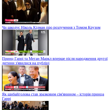
Чи шкодує Ніколь Кідман про розлучення з Томом Крузом
Принц Гаррі та Меган Маркл вперше після народження другої
дитини з'явилися на публіці
Як шибайголова став зразковим сім'янином – історія принца
Гаррі