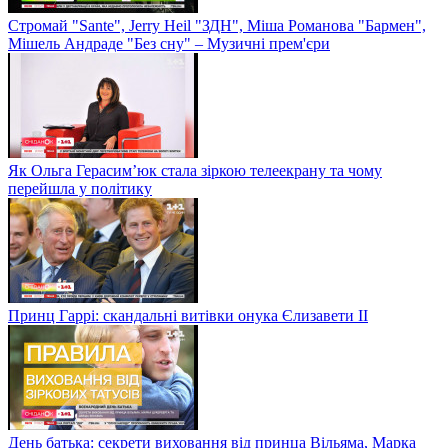
Стромай "Sante", Jerry Heil "ЗДН", Міша Романова "Бармен",
Мішель Андраде "Без сну" – Музичні прем'єри
Як Ольга Герасим’юк стала зіркою телеекрану та чому
перейшла у політику
Принц Гаррі: скандальні витівки онука Єлизавети II
День батька: секрети виховання від принца Вільяма, Марка