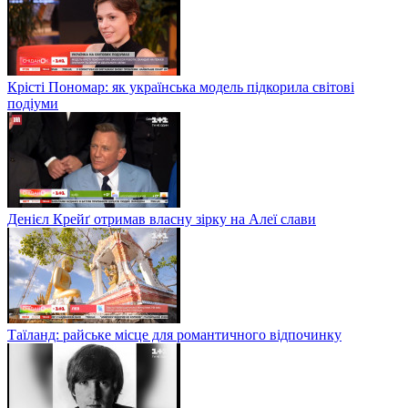
Крісті Пономар: як українська модель підкорила світові
подіуми
Денієл Крейґ отримав власну зірку на Алеї слави
Таїланд: райське місце для романтичного відпочинку