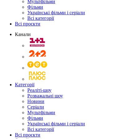
Мультфільми
Фільми
Українські фільми і серіали
Всі категорії
Всі проєкти
Канали
Категорії
Реаліті-шоу
Розважальні шоу
Новини
Серіали
Мультфільми
Фільми
Українські фільми і серіали
Всі категорії
Всі проєкти