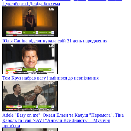
Цукерберга і Девіда Бекхема
Юлія Саніна відсвяткувала свій 31 день народження
Том Круз набрав вагу і змінився до невпізнання
Adele "Easy on me", Океан Ельзи та Калуш "Перемога", Тіна
Кароль та Ivan NAVI "Ангели Все Знають" – Музичні
прем'єри