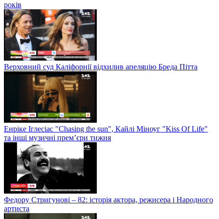
років
Верховний суд Каліфорнії відхилив апеляцію Бреда Пітта
Енріке Іглесіас "Chasing the sun", Кайлі Міноуг "Kiss Of Life"
та інші музичні прем’єри тижня
Федору Стригунові – 82: історія актора, режисера і Народного
артиста