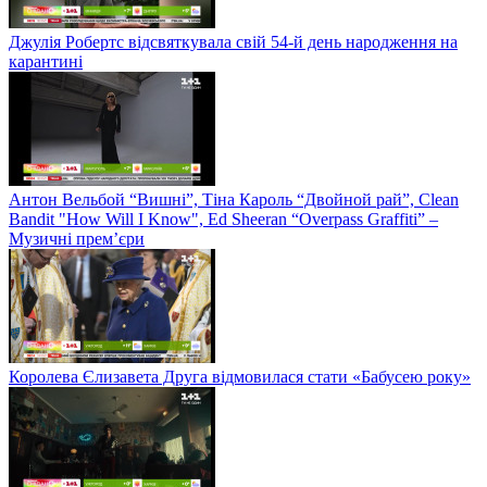
Джулія Робертс відсвяткувала свій 54-й день народження на
карантині
Антон Вельбой “Вишні”, Тіна Кароль “Двойной рай”, Clean
Bandit "How Will I Know", Ed Sheeran “Overpass Graffiti” –
Музичні прем’єри
Королева Єлизавета Друга відмовилася стати «Бабусею року»