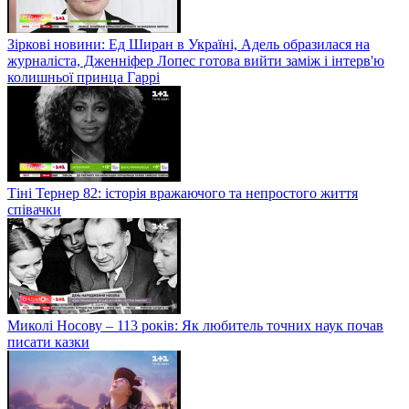
Зіркові новини: Ед Ширан в Україні, Адель образилася на
журналіста, Дженніфер Лопес готова вийти заміж і інтерв'ю
колишньої принца Гаррі
Тіні Тернер 82: історія вражаючого та непростого життя
співачки
Миколі Носову – 113 років: Як любитель точних наук почав
писати казки