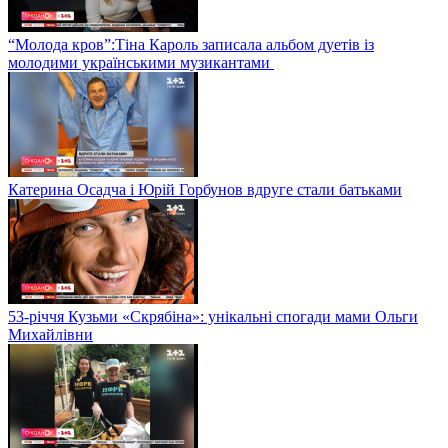
“Молода кров”:Тіна Кароль записала альбом дуетів із
молодими українськими музикантами
Катерина Осадча і Юрій Горбунов вдруге стали батьками
53-річчя Кузьми «Скрябіна»: унікальні спогади мами Ольги
Михайлівни