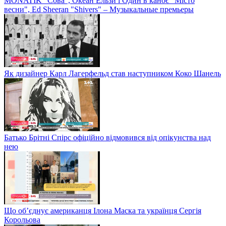
MONATIK "Сова", Океан Ельзи і Один в каноє "Місто
весни", Ed Sheeran "Shivers" – Музыкальные премьеры
Як дизайнер Карл Лагерфельд став наступником Коко Шанель
Батько Брітні Спірс офіційно відмовився від опікунства над
нею
Що об’єднує американця Ілона Маска та українця Сергія
Корольова