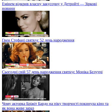
Емінем відкрив власну закусочну у Детройті — Зіркові
новини
Гвен Стефані святкує 52 день народження
Сьогодні свій 57 день народження святкує Моніка Белуччі
Чому акторка Бріжіт Бардо на піку творчості покинула кіно та
як вона живе зараз