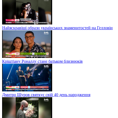
Найяскравіші образи українських знаменитостей на Гелловін
Кріштіану Роналду стане батьком близнюків
Дмитро Шуров святкує свій 40 день народження