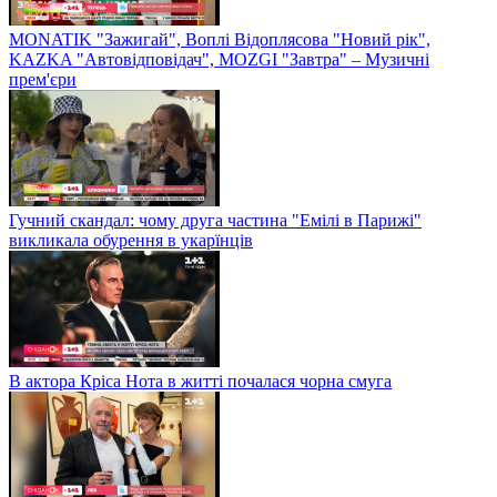
MONATIK "Зажигай", Воплі Відоплясова "Новий рік",
KAZKA "Автовідповідач", MOZGI "Завтра" – Музичні
прем'єри
Гучний скандал: чому друга частина "Емілі в Парижі"
викликала обурення в укарїнців
В актора Кріса Нота в житті почалася чорна смуга