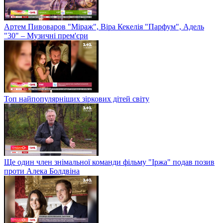
Артем Пивоваров "Міраж", Віра Кекелія "Парфум", Адель
"30" – Музичні прем'єри
Топ найпопулярніших зіркових дітей світу
Ще один член знімальної команди фільму "Іржа" подав позив
проти Алека Болдвіна