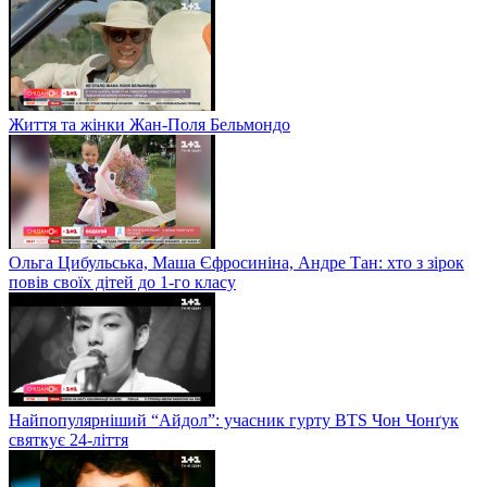
Життя та жінки Жан-Поля Бельмондо
Ольга Цибульська, Маша Єфросиніна, Андре Тан: хто з зірок
повів своїх дітей до 1-го класу
Найпопулярніший “Айдол”: учасник гурту BTS Чон Чонґук
святкує 24-ліття