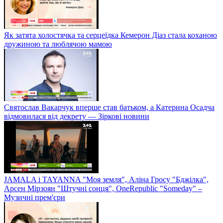
Як затята холостячка та серцеїдка Кемерон Діаз стала коханою
дружиною та люблячою мамою
Святослав Вакарчук вперше став батьком, а Катерина Осадча
відмовилася від декрету — Зіркові новини
JAMALA і TAYANNA "Моя земля", Аліна Гросу "Бджілка",
Арсен Мірзоян "Штучні сонця", OneRepublic "Someday" –
Музичні прем'єри