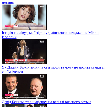
новини
Історія голлівудської зірки українського походження Мілли
Йовович
Як Джейн Біркін змінила світ моди та чому не носить сумки зі
своїм іменем
Девід Бекхем став шафером на весіллі власного батька