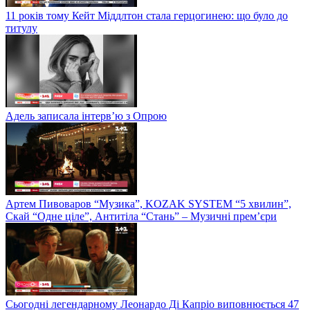
11 років тому Кейт Міддлтон стала герцогинею: що було до
титулу
Адель записала інтерв’ю з Опрою
Артем Пивоваров “Музика”, KOZAK SYSTEM “5 хвилин”,
Скай “Одне ціле”, Антитіла “Стань” – Музичні прем’єри
Сьогодні легендарному Леонардо Ді Капріо виповнюється 47