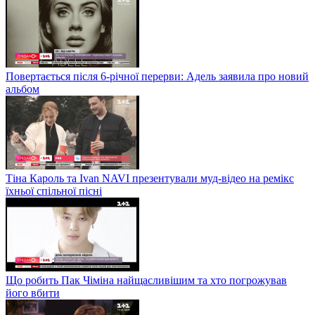
Повертається після 6-річної перерви: Адель заявила про новий
альбом
Тіна Кароль та Ivan NAVI презентували муд-відео на ремікс
їхньої спільної пісні
Що робить Пак Чіміна найщасливішим та хто погрожував
його вбити