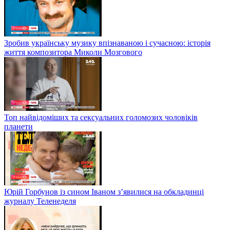
Зробив українську музику впізнаваною і сучасною: історія
життя композитора Миколи Мозгового
Топ найвідоміших та сексуальних голомозих чоловіків
планети
Юрій Горбунов із сином Іваном з’явилися на обкладинці
журналу Теленеделя