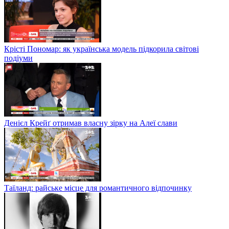
Крісті Пономар: як українська модель підкорила світові
подіуми
Денієл Крейґ отримав власну зірку на Алеї слави
Таїланд: райське місце для романтичного відпочинку