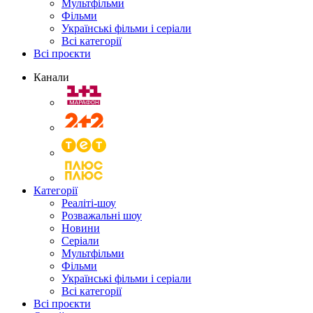
Мультфільми
Фільми
Українські фільми і серіали
Всі категорії
Всі проєкти
Канали
Категорії
Реаліті-шоу
Розважальні шоу
Новини
Серіали
Мультфільми
Фільми
Українські фільми і серіали
Всі категорії
Всі проєкти