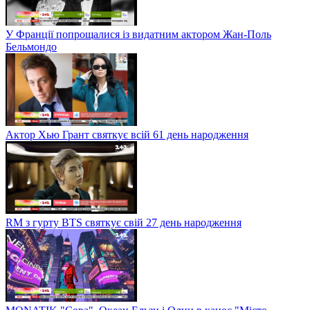
У Франції попрощалися із видатним актором Жан-Поль
Бельмондо
Актор Хью Грант святкує всій 61 день народження
RM з гурту BTS святкує свій 27 день народження