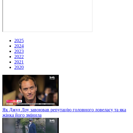
2025
2024
2023
2022
2021
2020
Як Джуд Лоу завоював репутацію головного ловеласу та яка
жінка його змінила