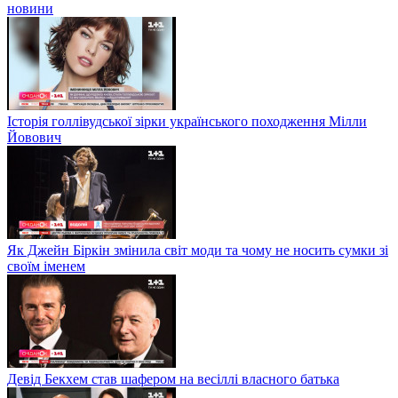
новини
Історія голлівудської зірки українського походження Мілли
Йовович
Як Джейн Біркін змінила світ моди та чому не носить сумки зі
своїм іменем
Девід Бекхем став шафером на весіллі власного батька