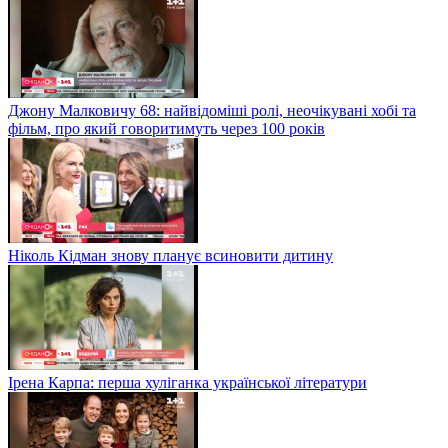
Джону Малковичу 68: найвідоміші ролі, неочікувані хобі та
фільм, про який говоритимуть через 100 років
Ніколь Кідман знову планує всиновити дитину
Ірена Карпа: перша хуліганка української літератури