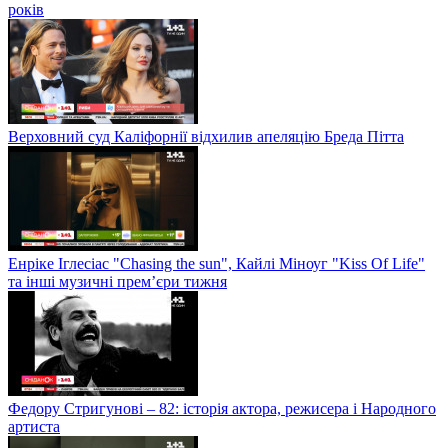
років
Верховний суд Каліфорнії відхилив апеляцію Бреда Пітта
Енріке Іглесіас "Chasing the sun", Кайлі Міноуг "Kiss Of Life"
та інші музичні прем’єри тижня
Федору Стригунові – 82: історія актора, режисера і Народного
артиста