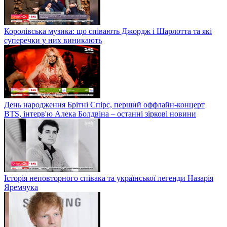
Королівська музика: що співають Джордж і Шарлотта та які
суперечки у них виникають
День народження Брітні Спірс, перший оффлайн-концерт
BTS, інтерв'ю Алека Болдвіна – останні зіркові новини
Історія неповторного співака та української легенди Назарія
Яремчука