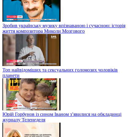
Зробив українську музику впізнаваною і сучасною: історія
життя композитора Миколи Мозгового
Топ найвідоміших та сексуальних голомозих чоловіків
планети
Юрій Горбунов із сином Іваном з’явилися на обкладинці
журналу Теленеделя