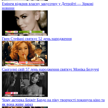
Емінем відкрив власну закусочну у Детройті — Зіркові
новини
Гвен Стефані святкує 52 день народження
Сьогодні свій 57 день народження святкує Моніка Белуччі
Чому акторка Бріжіт Бардо на піку творчості покинула кіно та
як вона живе зараз