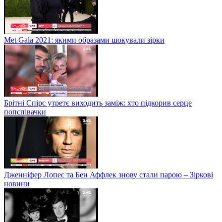
Met Gala 2021: якими образами шокували зірки
Брітні Спірс утретє виходить заміж: хто підкорив серце
попспівачки
Дженніфер Лопес та Бен Аффлек знову стали парою – Зіркові
новини