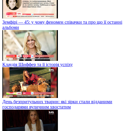
Земфірі — 45: у чому феномен співачки та про що її останні
альбоми
Клаудія Шиффер та її історія успіху
День безпритульних тварин: які зірки стали відданими
господарями вуличним хвостатим