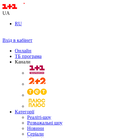
UA
RU
Вхід в кабінет
Онлайн
ТБ програма
Канали
Категорії
Реаліті-шоу
Розважальні шоу
Новини
Серіали