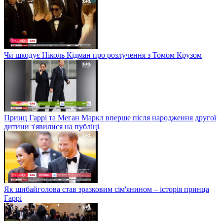
Чи шкодує Ніколь Кідман про розлучення з Томом Крузом
Принц Гаррі та Меган Маркл вперше після народження другої
дитини з'явилися на публіці
Як шибайголова став зразковим сім'янином – історія принца
Гаррі