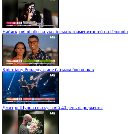
Найяскравіші образи українських знаменитостей на Гелловін
Кріштіану Роналду стане батьком близнюків
Дмитро Шуров святкує свій 40 день народження