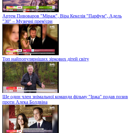
Артем Пивоваров "Міраж", Віра Кекелія "Парфум", Адель
"30" – Музичні прем'єри
Топ найпопулярніших зіркових дітей світу
Ще один член знімальної команди фільму "Іржа" подав позив
проти Алека Болдвіна