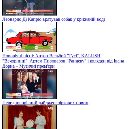
Леонардо Ді Капріо врятував собак у крижаній воді
Новорічні пісні: Антон Вельбой "Гусі", KALUSH
"Вечорниці", Артем Пивоваров "Рандеву" і колядки від Івана
Дорна – Музичні прем'єри
Передноворічний дайджест зіркових новин