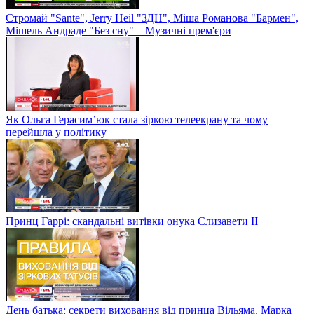
Стромай "Sante", Jerry Heil "ЗДН", Міша Романова "Бармен",
Мішель Андраде "Без сну" – Музичні прем'єри
Як Ольга Герасим’юк стала зіркою телеекрану та чому
перейшла у політику
Принц Гаррі: скандальні витівки онука Єлизавети II
День батька: секрети виховання від принца Вільяма, Марка