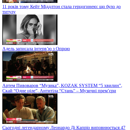
11 років тому Кейт Міддлтон стала герцогинею: що було до
титулу
Адель записала інтерв’ю з Опрою
Артем Пивоваров “Музика”, KOZAK SYSTEM “5 хвилин”,
Скай “Одне ціле”, Антитіла “Стань” – Музичні прем’єри
Сьогодні легендарному Леонардо Ді Капріо виповнюється 47