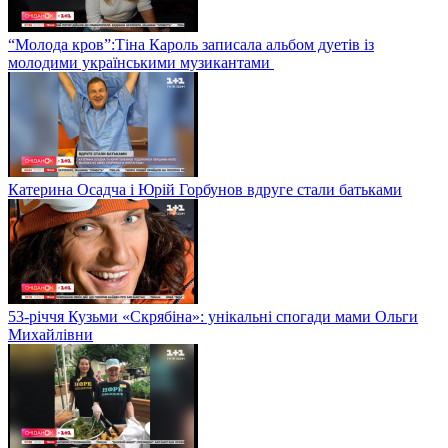
“Молода кров”:Тіна Кароль записала альбом дуетів із
молодими українськими музикантами
Катерина Осадча і Юрій Горбунов вдруге стали батьками
53-річчя Кузьми «Скрябіна»: унікальні спогади мами Ольги
Михайлівни