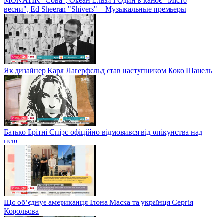
MONATIK "Сова", Океан Ельзи і Один в каноє "Місто
весни", Ed Sheeran "Shivers" – Музыкальные премьеры
Як дизайнер Карл Лагерфельд став наступником Коко Шанель
Батько Брітні Спірс офіційно відмовився від опікунства над
нею
Що об’єднує американця Ілона Маска та українця Сергія
Корольова