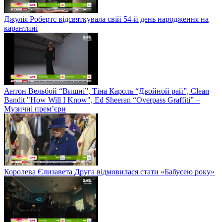
Джулія Робертс відсвяткувала свій 54-й день народження на
карантині
Антон Вельбой “Вишні”, Тіна Кароль “Двойной рай”, Clean
Bandit "How Will I Know", Ed Sheeran “Overpass Graffiti” –
Музичні прем’єри
Королева Єлизавета Друга відмовилася стати «Бабусею року»