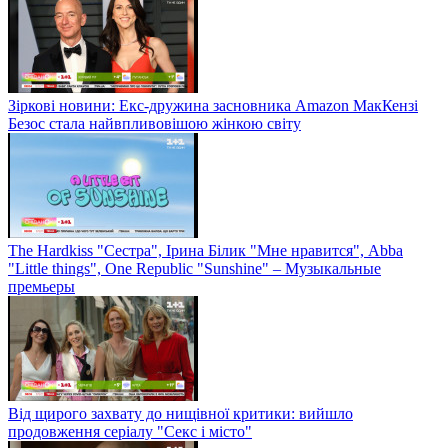
Зіркові новини: Екс-дружина засновника Amazon МакКензі
Безос стала найвпливовішою жінкою світу
The Hardkiss "Сестра", Ірина Білик "Мне нравится", Abba
"Little things", One Republic "Sunshine" – Музыкальные
премьеры
Від щирого захвату до нищівної критики: вийшло
продовження серіалу "Секс і місто"