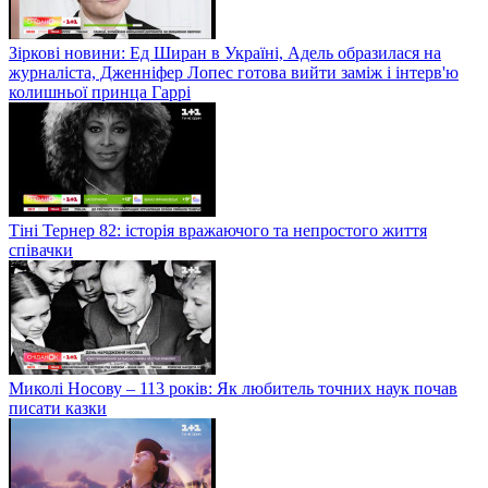
Зіркові новини: Ед Ширан в Україні, Адель образилася на
журналіста, Дженніфер Лопес готова вийти заміж і інтерв'ю
колишньої принца Гаррі
Тіні Тернер 82: історія вражаючого та непростого життя
співачки
Миколі Носову – 113 років: Як любитель точних наук почав
писати казки