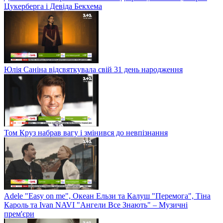
Цукерберга і Девіда Бекхема
Юлія Саніна відсвяткувала свій 31 день народження
Том Круз набрав вагу і змінився до невпізнання
Adele "Easy on me", Океан Ельзи та Калуш "Перемога", Тіна
Кароль та Ivan NAVI "Ангели Все Знають" – Музичні
прем'єри