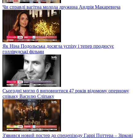
Чи справді вагітна молода дружина Андрія Макаревича
Як Ніна Подольська досягла успіху і тепер продюсує
голлівудські фільми
Сьогодні могло б виповнитися 47 років відомому оперному
співаку Василю Сліпаку
З'явився новий постер до спецепізоду Гаррі Поттера – Зіркові