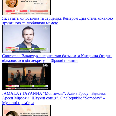
Як затята холостячка та серцеїдка Кемерон Діаз стала коханою
дружиною та люблячою мамою
Святослав Вакарчук вперше став батьком, а Катерина Осадча
відмовилася від декрету — Зіркові новини
JAMALA і TAYANNA "Моя земля", Аліна Гросу "Бджілка",
Арсен Мірзоян "Штучні сонця", OneRepublic "Someday" –
Музичні прем'єри