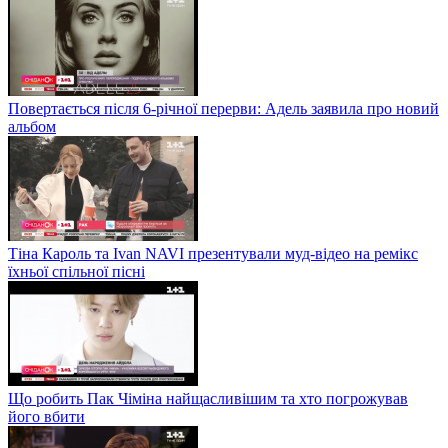
Повертається після 6-річної перерви: Адель заявила про новий
альбом
Тіна Кароль та Ivan NAVI презентували муд-відео на ремікс
їхньої спільної пісні
Що робить Пак Чіміна найщасливішим та хто погрожував
його вбити