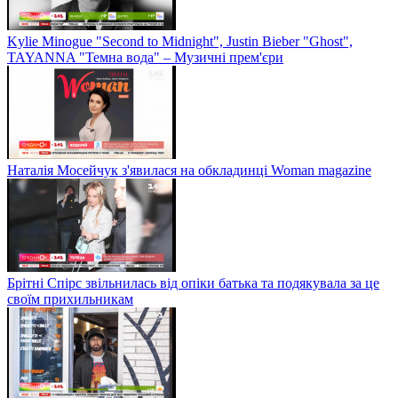
Kylie Minogue "Second to Midnight", Justin Bieber "Ghost",
TAYANNA "Темна вода" – Музичні прем'єри
Наталія Мосейчук з'явилася на обкладинці Woman magazine
Брітні Спірс звільнилась від опіки батька та подякувала за це
своїм прихильникам