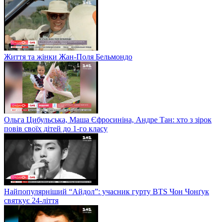
Життя та жінки Жан-Поля Бельмондо
Ольга Цибульська, Маша Єфросиніна, Андре Тан: хто з зірок
повів своїх дітей до 1-го класу
Найпопулярніший “Айдол”: учасник гурту BTS Чон Чонґук
святкує 24-ліття