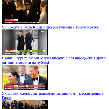
Чи шкодує Ніколь Кідман про розлучення з Томом Крузом
Принц Гаррі та Меган Маркл вперше після народження другої
дитини з'явилися на публіці
Як шибайголова став зразковим сім'янином – історія принца
Гаррі