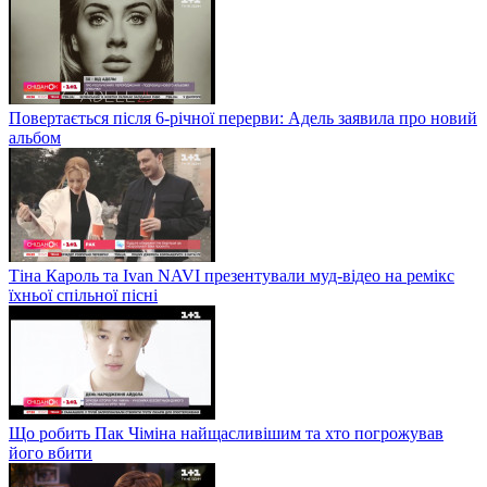
Повертається після 6-річної перерви: Адель заявила про новий
альбом
Тіна Кароль та Ivan NAVI презентували муд-відео на ремікс
їхньої спільної пісні
Що робить Пак Чіміна найщасливішим та хто погрожував
його вбити