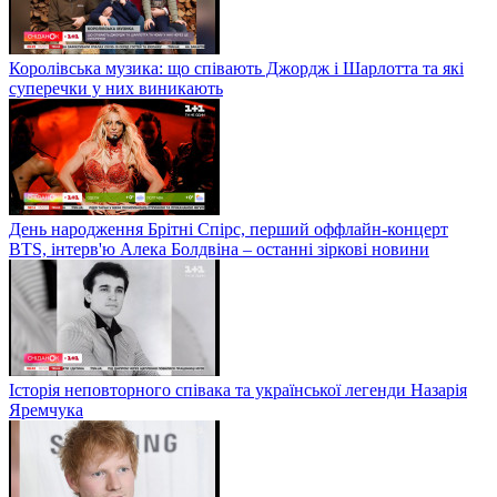
Королівська музика: що співають Джордж і Шарлотта та які
суперечки у них виникають
День народження Брітні Спірс, перший оффлайн-концерт
BTS, інтерв'ю Алека Болдвіна – останні зіркові новини
Історія неповторного співака та української легенди Назарія
Яремчука