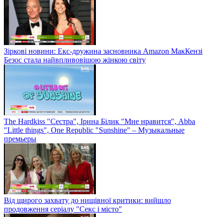
Зіркові новини: Екс-дружина засновника Amazon МакКензі
Безос стала найвпливовішою жінкою світу
The Hardkiss "Сестра", Ірина Білик "Мне нравится", Abba
"Little things", One Republic "Sunshine" – Музыкальные
премьеры
Від щирого захвату до нищівної критики: вийшло
продовження серіалу "Секс і місто"