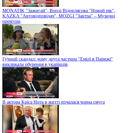
MONATIK "Зажигай", Воплі Відоплясова "Новий рік",
KAZKA "Автовідповідач", MOZGI "Завтра" – Музичні
прем'єри
Гучний скандал: чому друга частина "Емілі в Парижі"
викликала обурення в укарїнців
В актора Кріса Нота в житті почалася чорна смуга