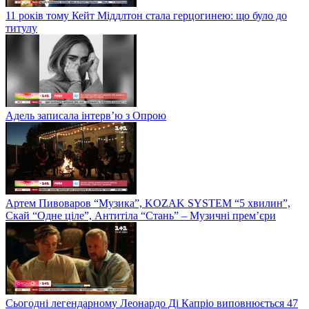
11 років тому Кейт Міддлтон стала герцогинею: що було до
титулу
Адель записала інтерв’ю з Опрою
Артем Пивоваров “Музика”, KOZAK SYSTEM “5 хвилин”,
Скай “Одне ціле”, Антитіла “Стань” – Музичні прем’єри
Сьогодні легендарному Леонардо Ді Капріо виповнюється 47