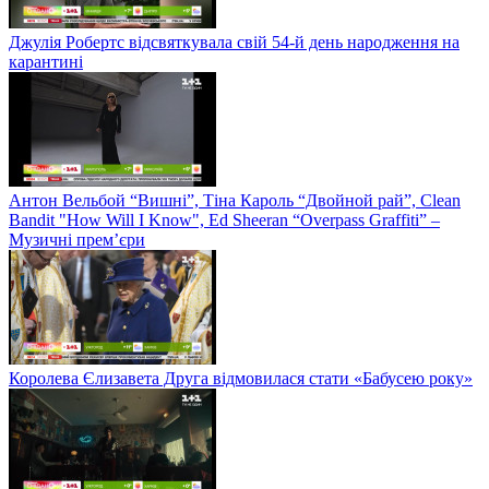
Джулія Робертс відсвяткувала свій 54-й день народження на
карантині
Антон Вельбой “Вишні”, Тіна Кароль “Двойной рай”, Clean
Bandit "How Will I Know", Ed Sheeran “Overpass Graffiti” –
Музичні прем’єри
Королева Єлизавета Друга відмовилася стати «Бабусею року»