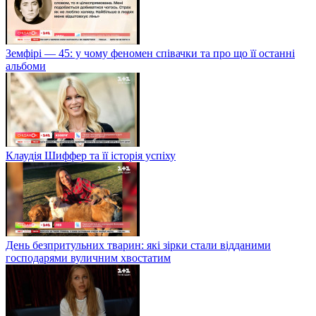
Земфірі — 45: у чому феномен співачки та про що її останні
альбоми
Клаудія Шиффер та її історія успіху
День безпритульних тварин: які зірки стали відданими
господарями вуличним хвостатим