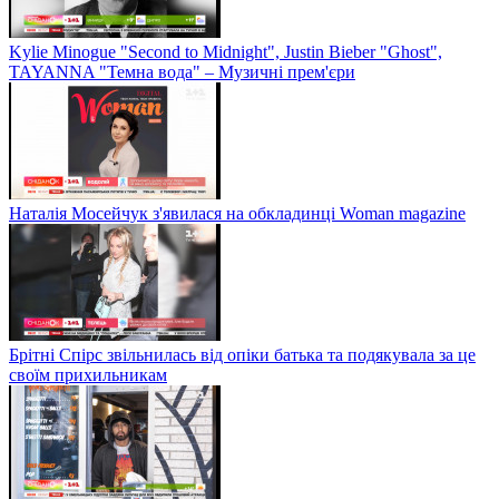
Kylie Minogue "Second to Midnight", Justin Bieber "Ghost",
TAYANNA "Темна вода" – Музичні прем'єри
Наталія Мосейчук з'явилася на обкладинці Woman magazine
Брітні Спірс звільнилась від опіки батька та подякувала за це
своїм прихильникам