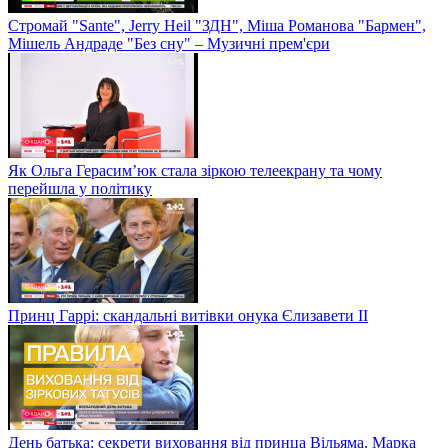
Стромай "Sante", Jerry Heil "ЗДН", Міша Романова "Бармен",
Мішель Андраде "Без сну" – Музичні прем'єри
Як Ольга Герасим’юк стала зіркою телеекрану та чому
перейшла у політику
Принц Гаррі: скандальні витівки онука Єлизавети II
День батька: секрети виховання від принца Вільяма, Марка