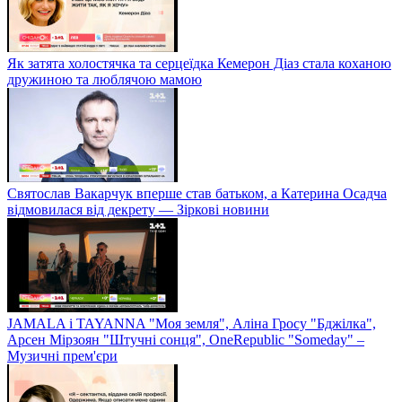
Як затята холостячка та серцеїдка Кемерон Діаз стала коханою
дружиною та люблячою мамою
Святослав Вакарчук вперше став батьком, а Катерина Осадча
відмовилася від декрету — Зіркові новини
JAMALA і TAYANNA "Моя земля", Аліна Гросу "Бджілка",
Арсен Мірзоян "Штучні сонця", OneRepublic "Someday" –
Музичні прем'єри