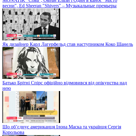
MONATIK "Сова", Океан Ельзи і Один в каноє "Місто
весни", Ed Sheeran "Shivers" – Музыкальные премьеры
Як дизайнер Карл Лагерфельд став наступником Коко Шанель
Батько Брітні Спірс офіційно відмовився від опікунства над
нею
Що об’єднує американця Ілона Маска та українця Сергія
Корольова