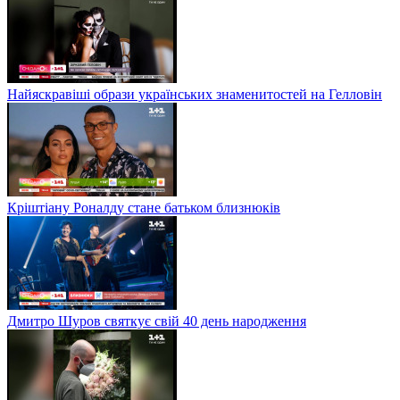
Найяскравіші образи українських знаменитостей на Гелловін
Кріштіану Роналду стане батьком близнюків
Дмитро Шуров святкує свій 40 день народження