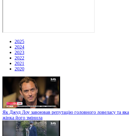
2025
2024
2023
2022
2021
2020
Як Джуд Лоу завоював репутацію головного ловеласу та яка
жінка його змінила