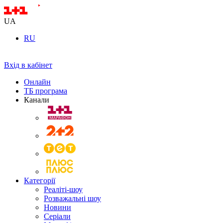
UA
RU
Вхід в кабінет
Онлайн
ТБ програма
Канали
Категорії
Реаліті-шоу
Розважальні шоу
Новини
Серіали