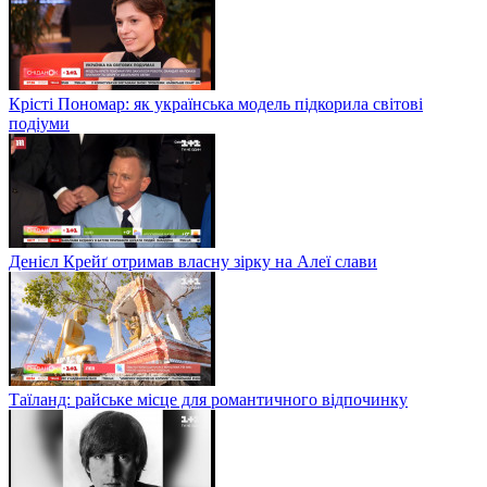
Крісті Пономар: як українська модель підкорила світові
подіуми
Денієл Крейґ отримав власну зірку на Алеї слави
Таїланд: райське місце для романтичного відпочинку