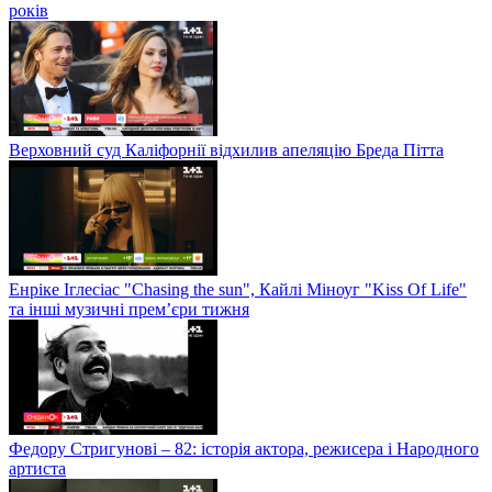
років
Верховний суд Каліфорнії відхилив апеляцію Бреда Пітта
Енріке Іглесіас "Chasing the sun", Кайлі Міноуг "Kiss Of Life"
та інші музичні прем’єри тижня
Федору Стригунові – 82: історія актора, режисера і Народного
артиста