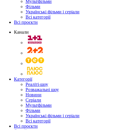
Мультфільми
Фільми
Українські фільми і серіали
Всі категорії
Всі проєкти
Канали
Категорії
Реаліті-шоу
Розважальні шоу
Новини
Серіали
Мультфільми
Фільми
Українські фільми і серіали
Всі категорії
Всі проєкти