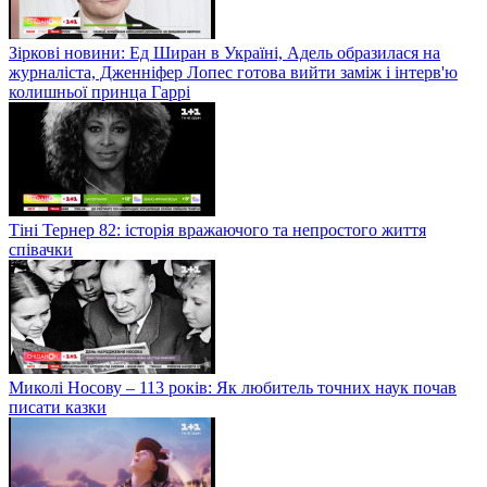
Зіркові новини: Ед Ширан в Україні, Адель образилася на
журналіста, Дженніфер Лопес готова вийти заміж і інтерв'ю
колишньої принца Гаррі
Тіні Тернер 82: історія вражаючого та непростого життя
співачки
Миколі Носову – 113 років: Як любитель точних наук почав
писати казки