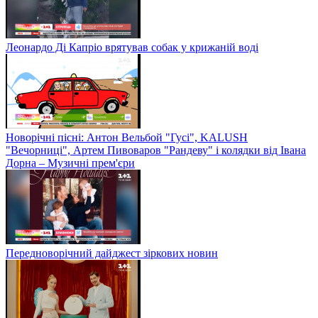
Леонардо Ді Капріо врятував собак у крижаній воді
Новорічні пісні: Антон Вельбой "Гусі", KALUSH
"Вечорниці", Артем Пивоваров "Рандеву" і колядки від Івана
Дорна – Музичні прем'єри
Передноворічний дайджест зіркових новин