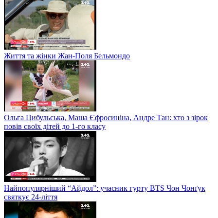
Життя та жінки Жан-Поля Бельмондо
Ольга Цибульська, Маша Єфросиніна, Андре Тан: хто з зірок
повів своїх дітей до 1-го класу
Найпопулярніший “Айдол”: учасник гурту BTS Чон Чонґук
святкує 24-ліття