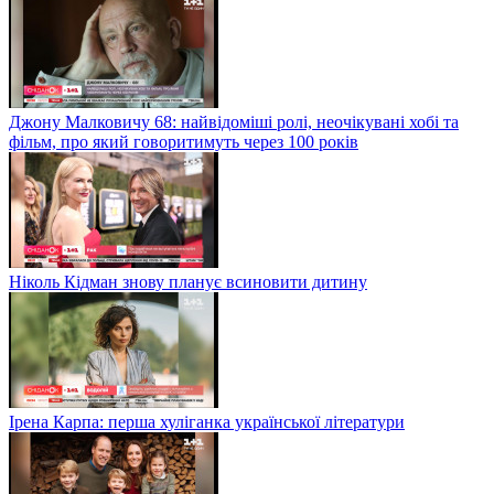
Джону Малковичу 68: найвідоміші ролі, неочікувані хобі та
фільм, про який говоритимуть через 100 років
Ніколь Кідман знову планує всиновити дитину
Ірена Карпа: перша хуліганка української літератури