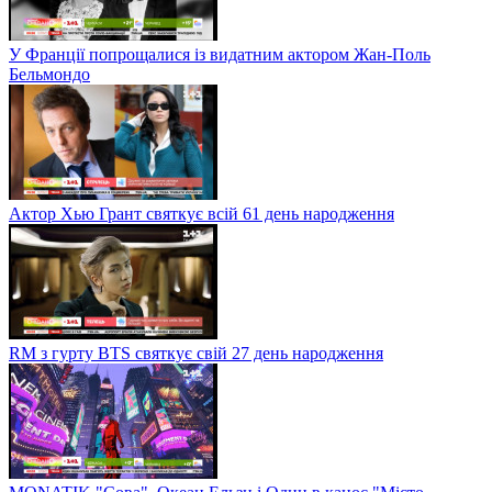
У Франції попрощалися із видатним актором Жан-Поль
Бельмондо
Актор Хью Грант святкує всій 61 день народження
RM з гурту BTS святкує свій 27 день народження