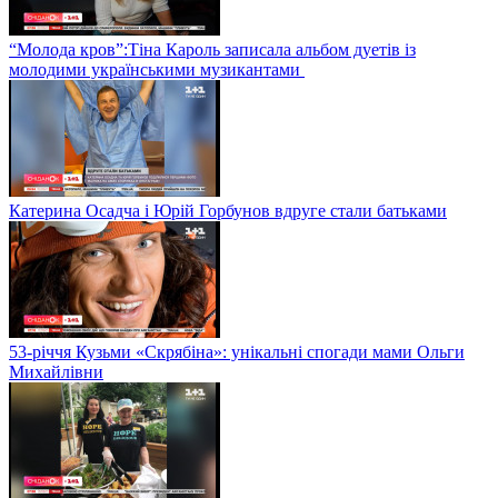
“Молода кров”:Тіна Кароль записала альбом дуетів із
молодими українськими музикантами
Катерина Осадча і Юрій Горбунов вдруге стали батьками
53-річчя Кузьми «Скрябіна»: унікальні спогади мами Ольги
Михайлівни