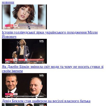
новини
Історія голлівудської зірки українського походження Мілли
Йовович
Як Джейн Біркін змінила світ моди та чому не носить сумки зі
своїм іменем
Девід Бекхем став шафером на весіллі власного батька