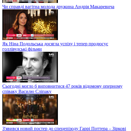
Чи справді вагітна молода дружина Андрія Макаревича
Як Ніна Подольська досягла успіху і тепер продюсує
голлівудські фільми
Сьогодні могло б виповнитися 47 років відомому оперному
співаку Василю Сліпаку
З'явився новий постер до спецепізоду Гаррі Поттера – Зіркові