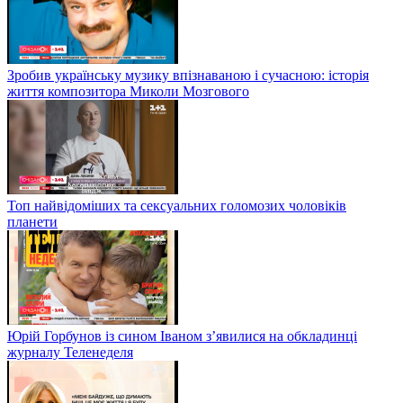
Зробив українську музику впізнаваною і сучасною: історія
життя композитора Миколи Мозгового
Топ найвідоміших та сексуальних голомозих чоловіків
планети
Юрій Горбунов із сином Іваном з’явилися на обкладинці
журналу Теленеделя