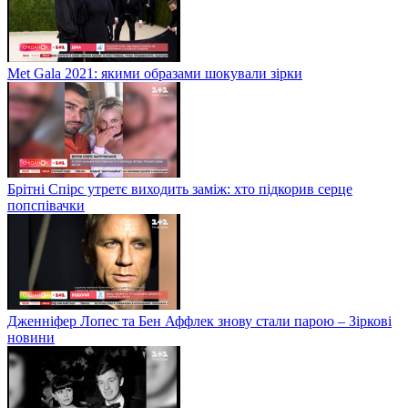
Met Gala 2021: якими образами шокували зірки
Брітні Спірс утретє виходить заміж: хто підкорив серце
попспівачки
Дженніфер Лопес та Бен Аффлек знову стали парою – Зіркові
новини