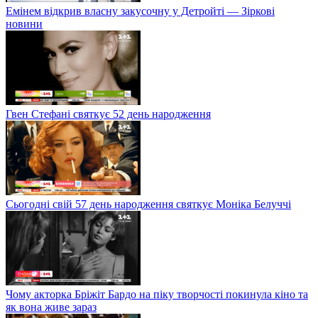
Емінем відкрив власну закусочну у Детройті — Зіркові
новини
Гвен Стефані святкує 52 день народження
Сьогодні свій 57 день народження святкує Моніка Белуччі
Чому акторка Бріжіт Бардо на піку творчості покинула кіно та
як вона живе зараз