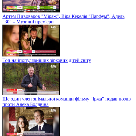
Артем Пивоваров "Міраж", Віра Кекелія "Парфум", Адель
"30" – Музичні прем'єри
Топ найпопулярніших зіркових дітей світу
Ще один член знімальної команди фільму "Іржа" подав позив
проти Алека Болдвіна