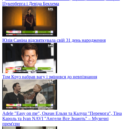
Цукерберга і Девіда Бекхема
Юлія Саніна відсвяткувала свій 31 день народження
Том Круз набрав вагу і змінився до невпізнання
Adele "Easy on me", Океан Ельзи та Калуш "Перемога", Тіна
Кароль та Ivan NAVI "Ангели Все Знають" – Музичні
прем'єри