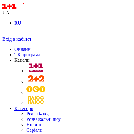
UA
RU
Вхід в кабінет
Онлайн
ТБ програма
Канали
Категорії
Реаліті-шоу
Розважальні шоу
Новини
Серіали