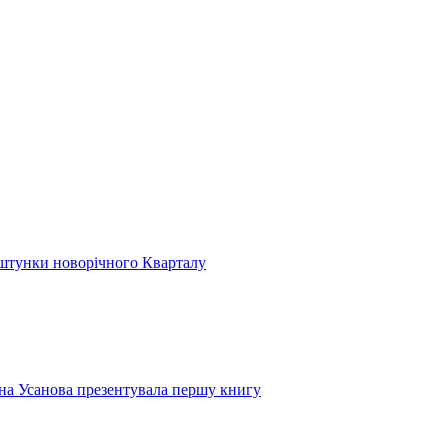
аштунки новорічного Кварталу
ліна Усанова презентувала першу книгу