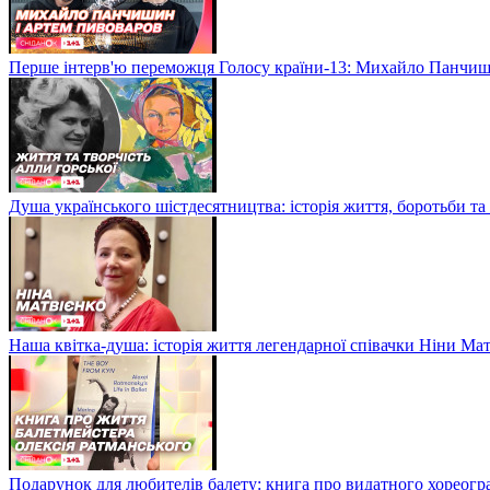
Перше інтерв'ю переможця Голосу країни-13: Михайло Панчиши
Душа українського шістдесятництва: історія життя, боротьби та
Наша квітка-душа: історія життя легендарної співачки Ніни Ма
Подарунок для любителів балету: книга про видатного хореогр