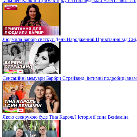
Маколей Калкін отримав зірку на голлівудській Алеї слави: істо
Людмила Барбір святкує День Народження! Привітання від Сні
Сенсаційні мемуари Барбри Стрейзанд: інтимні подробиці знам
Якою свекрухою буде Тіна Кароль? Історія її сина Веніаміна