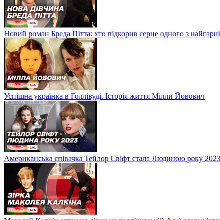
Новий роман Бреда Пітта: хто підкорив серце одного з найгарні
Успішна українка в Голлівуді. Історія життя Мілли Йовович
Американська співачка Тейлор Свіфт стала Людиною року 2023