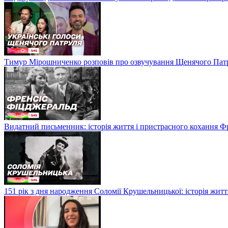
Тимур Мірошниченко розповів про озвучування Щенячого Патр
Видатний письменник: історія життя і пристрасного кохання Ф
151 рік з дня народження Соломії Крушельницької: історія житт