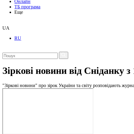
Онлайн
ТБ програма
Еще
UA
RU
Зіркові новини від Сніданку з
"Зіркові новини" про зірок України та світу розповідають журн