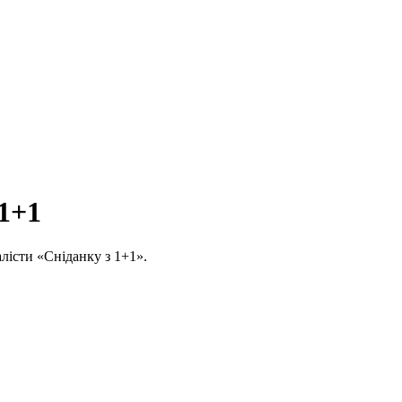
 1+1
алісти «Сніданку з 1+1».