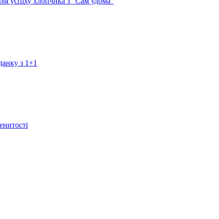
рія успіху хлопчика з "Сам удома"
данку з 1+1
енитості