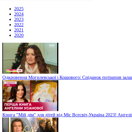
2025
2024
2023
2022
2021
2020
Одкровення Могилевської і Кошового: Сніданок потрапив зал
Книга "Мій дім" для дітей від Міс Всесвіт-Україна 2023! Анге