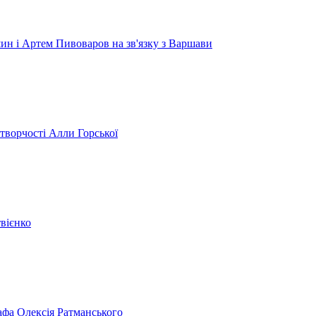
н і Артем Пивоваров на зв'язку з Варшави
 творчості Алли Горської
твієнко
афа Олексія Ратманського