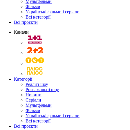
Мультфільми
Фільми
Українські фільми і серіали
Всі категорії
Всі проєкти
Канали
Категорії
Реаліті-шоу
Розважальні шоу
Новини
Серіали
Мультфільми
Фільми
Українські фільми і серіали
Всі категорії
Всі проєкти