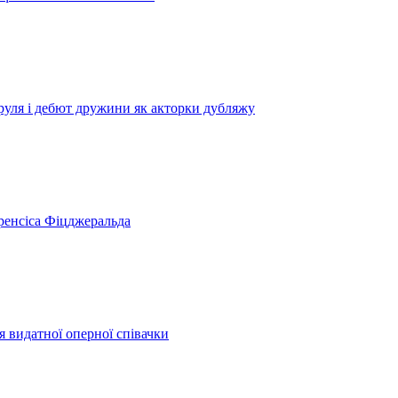
уля і дебют дружини як акторки дубляжу
ренсіса Фіцджеральда
я видатної оперної співачки